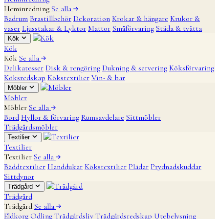
Heminredning
Se alla
Badrum
Brastillbehör
Dekoration
Krokar & hängare
Krukor &
vaser
Ljusstakar & Lyktor
Mattor
Småförvaring
Städa & tvätta
Kök
Kök
Kök
Se alla
Delikatesser
Disk & rengöring
Dukning & servering
Köksförvaring
Köksredskap
Kökstextilier
Vin- & bar
Möbler
Möbler
Möbler
Se alla
Bord
Hyllor & förvaring
Rumsavdelare
Sittmöbler
Trädgårdsmöbler
Textilier
Textilier
Textilier
Se alla
Bäddtextilier
Handdukar
Kökstextilier
Plädar
Prydnadskuddar
Sittdynor
Trädgård
Trädgård
Trädgård
Se alla
Eldkorg
Odling
Trädgårdsliv
Trädgårdsredskap
Utebelysning