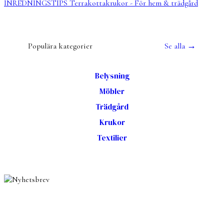
INREDNINGSTIPS
Terrakottakrukor - För hem & trädgård
→
Populära kategorier
Se alla
Belysning
Möbler
Trädgård
Krukor
Textilier
NYHETSBREV
Få inspiration, nyheter och
utvalda favoriter till din inkorg