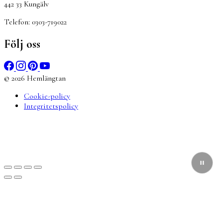
442 33 Kungälv
Telefon: 0303-719022
Följ oss
© 2026 Hemlängtan
Cookie-policy
Integritetspolicy
Sätt upp dig på väntelistan
Vi kommer att meddela dig när varan
finns i lager igen om du anger en giltig epost nedan.
Email
Vi kommer inte att dela din
epost-adress med någon annan.
Meddela mig när varan finns i lager