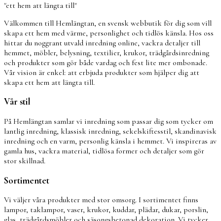
"ett hem att längta till"
Välkommen till Hemlängtan, en svensk webbutik för dig som vill
skapa ett hem med värme, personlighet och tidlös känsla. Hos oss
hittar du noggrant utvald inredning online, vackra detaljer till
hemmet, möbler, belysning, textilier, krukor, trädgårdsinredning
och produkter som gör både vardag och fest lite mer ombonade.
Vår vision är enkel: att erbjuda produkter som hjälper dig att
skapa ett hem att längta till.
Vår stil
På Hemlängtan samlar vi inredning som passar dig som tycker om
lantlig inredning, klassisk inredning, sekelskiftesstil, skandinavisk
inredning och en varm, personlig känsla i hemmet. Vi inspireras av
gamla hus, vackra material, tidlösa former och detaljer som gör
stor skillnad.
Sortimentet
Vi väljer våra produkter med stor omsorg. I sortimentet finns
lampor, taklampor, vaser, krukor, kuddar, plädar, dukar, porslin,
glas, trädgårdsmöbler och säsongsbetonad dekoration. Vi tycker