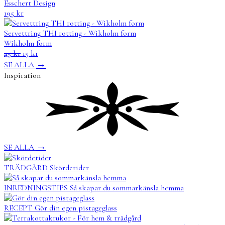
Esschert Design
195
kr
Servettring THI rotting - Wikholm form
Wikholm form
Det
Det
45
kr
15
kr
ursprungliga
nuvarande
→
SE ALLA
priset
priset
Inspiration
var:
är:
45 kr.
15 kr.
→
SE ALLA
TRÄDGÅRD
Skördetider
INREDNINGSTIPS
Så skapar du sommarkänsla hemma
RECEPT
Gör din egen pistageglass