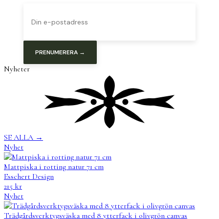
PRENUMERERA →
Nyheter
SE ALLA
→
Nyhet
Mattpiska i rotting natur 71 cm
Esschert Design
215
kr
Nyhet
Trädgårdsverktygsväska med 8 ytterfack i olivgrön canvas