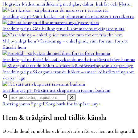
Högtider
Midsommardukning med glas, dukar, kakfat och lyktor
Inredningstips
Vår i kruka – så planterar du narcisser i terrakotta
Inredningstips
Gör balkongen till sommarens mysigaste plats
Miljövänligt hem
Vårstädning – enkel guide rum för rum för ett
fräscht hem
Inredningstips
Frösådd – så lyckas du med dina första fröer hemma
Inredningstips
Så organiserar du köket – smart köksförvaring som
skapar lugn
Inredningstips
Två sätt att skapa ett trivsamt badrum
Rotting
jonna
Spegel
Korg
burk för fröpåsar
anya
Hem & trädgård med tidlös känsla
Utvalda detaljer, möbler och inspiration för ett hem att längta till.