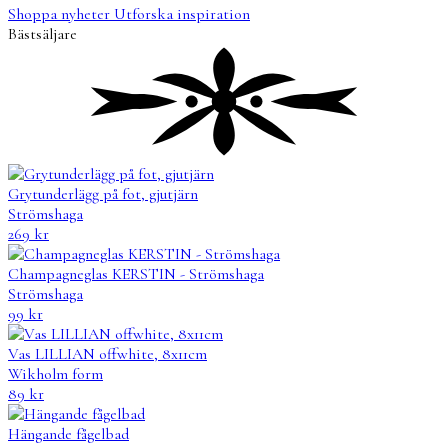
Shoppa nyheter
Utforska inspiration
Bästsäljare
Grytunderlägg på fot, gjutjärn
Strömshaga
269
kr
Champagneglas KERSTIN - Strömshaga
Strömshaga
99
kr
Vas LILLIAN offwhite, 8x11cm
Wikholm form
89
kr
Hängande fågelbad