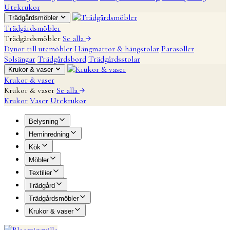
Utekrukor
Trädgårdsmöbler
Trädgårdsmöbler
Trädgårdsmöbler
Se alla
Dynor till utemöbler
Hängmattor & hängstolar
Parasoller
Solsängar
Trädgårdsbord
Trädgårdsstolar
Krukor & vaser
Krukor & vaser
Krukor & vaser
Se alla
Krukor
Vaser
Utekrukor
Belysning
Heminredning
Kök
Möbler
Textilier
Trädgård
Trädgårdsmöbler
Krukor & vaser