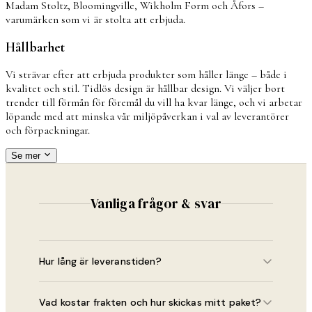
Madam Stoltz, Bloomingville, Wikholm Form och Åfors –
varumärken som vi är stolta att erbjuda.
Hållbarhet
Vi strävar efter att erbjuda produkter som håller länge – både i
kvalitet och stil. Tidlös design är hållbar design. Vi väljer bort
trender till förmån för föremål du vill ha kvar länge, och vi arbetar
löpande med att minska vår miljöpåverkan i val av leverantörer
och förpackningar.
Se mer
Vanliga frågor & svar
Hur lång är leveranstiden?
Lagerförda varor skickas normalt inom 1–2 vardagar.
Vad kostar frakten och hur skickas mitt paket?
Den totala leveranstiden är vanligtvis 1–4 vardagar