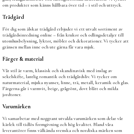
om produkter som känns hållbara över tid – i stil och uttryck.
Trädgård
För dig som älskar trädgård erbjuder vi ett utvalt sortiment av
trädgårdsinredning online – från krukor och odlingsdetaljer till
utomhusbelysning, lyktor, möbler och dekorationer. Vi tycker att
gränsen mellan inne och ute gärna får vara mjuk.
Färger & material
Vår stil är varm, klassisk och skandinavisk med inslag av
sekelskifte, lantlig romantik och trädgårdsliv. Vi tycker om
naturmaterial, mjuka nyanser, linne, trä, metall, keramik och glas.
Färgerna går i varmvit, beige, grågrönt, dovt blått och milda
jordtoner.
Varumärken
Vi samarbetar med noggrant utvalda varumärken som delar vår
kärlek till tidlös formgivning och hög kvalitet. Bland våra
leverantörer finns välkända svenska och nordiska märken som