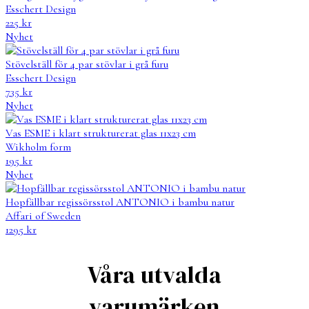
Esschert Design
225
kr
Nyhet
Stövelställ för 4 par stövlar i grå furu
Esschert Design
735
kr
Nyhet
Vas ESME i klart strukturerat glas 11x23 cm
Wikholm form
195
kr
Nyhet
Hopfällbar regissörsstol ANTONIO i bambu natur
Affari of Sweden
1295
kr
Våra utvalda
varumärken