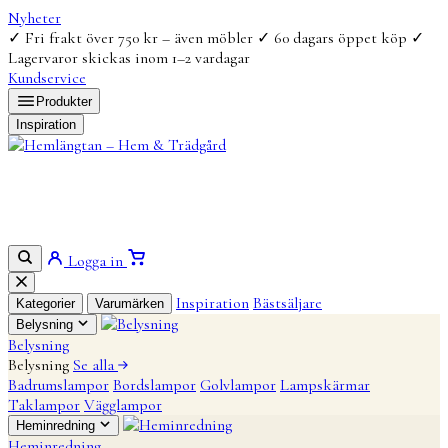
Nyheter
✓
Fri frakt över 750 kr – även möbler
✓
60 dagars öppet köp
✓
Lagervaror skickas inom 1–2 vardagar
Kundservice
Produkter
Inspiration
Logga in
Inspiration
Bästsäljare
Kategorier
Varumärken
Belysning
Belysning
Belysning
Se alla
Badrumslampor
Bordslampor
Golvlampor
Lampskärmar
Taklampor
Vägglampor
Heminredning
Heminredning