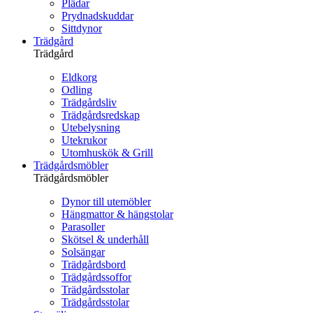
Plädar
Prydnadskuddar
Sittdynor
Trädgård
Trädgård
Eldkorg
Odling
Trädgårdsliv
Trädgårdsredskap
Utebelysning
Utekrukor
Utomhuskök & Grill
Trädgårdsmöbler
Trädgårdsmöbler
Dynor till utemöbler
Hängmattor & hängstolar
Parasoller
Skötsel & underhåll
Solsängar
Trädgårdsbord
Trädgårdssoffor
Trädgårdsstolar
Trädgårdsstolar