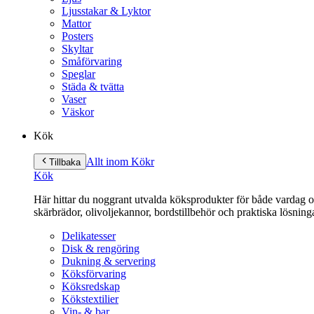
Ljusstakar & Lyktor
Mattor
Posters
Skyltar
Småförvaring
Speglar
Städa & tvätta
Vaser
Väskor
Kök
Allt inom Kök
r
Tillbaka
Kök
Här hittar du noggrant utvalda köksprodukter för både vardag och 
skärbrädor, olivoljekannor, bordstillbehör och praktiska lösnin
Delikatesser
Disk & rengöring
Dukning & servering
Köksförvaring
Köksredskap
Kökstextilier
Vin- & bar