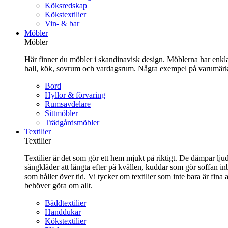
Köksredskap
Kökstextilier
Vin- & bar
Möbler
Möbler
Här finner du möbler i skandinavisk design. Möblerna har enkla 
hall, kök, sovrum och vardagsrum. Några exempel på varumärk
Bord
Hyllor & förvaring
Rumsavdelare
Sittmöbler
Trädgårdsmöbler
Textilier
Textilier
Textilier är det som gör ett hem mjukt på riktigt. De dämpar ljud
sängkläder att längta efter på kvällen, kuddar som gör soffan in
som håller över tid. Vi tycker om textilier som inte bara är fin
behöver göra om allt.
Bäddtextilier
Handdukar
Kökstextilier