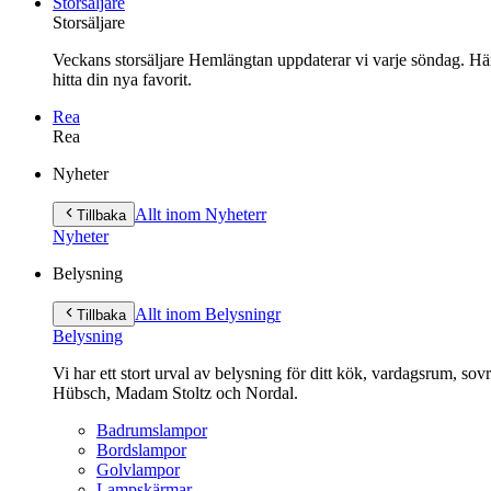
Storsäljare
Storsäljare
Veckans storsäljare Hemlängtan uppdaterar vi varje söndag. Här 
hitta din nya favorit.
Rea
Rea
Gå
Nyheter
vidare
till
Allt inom Nyheter
r
Tillbaka
innehåll
Nyheter
Belysning
Allt inom Belysning
r
Tillbaka
Belysning
Vi har ett stort urval av belysning för ditt kök, vardagsrum, so
Hübsch, Madam Stoltz och Nordal.
Badrumslampor
Bordslampor
Golvlampor
Lampskärmar