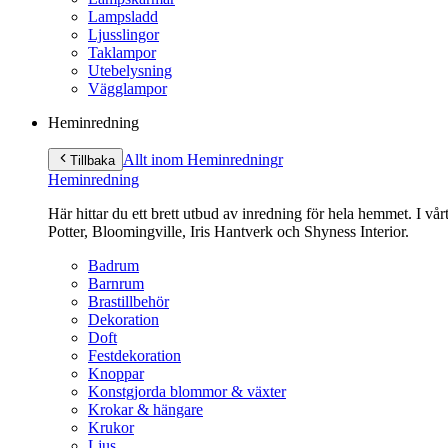
Lampsladd
Ljusslingor
Taklampor
Utebelysning
Vägglampor
Heminredning
Allt inom Heminredning
r
Tillbaka
Heminredning
Här hittar du ett brett utbud av inredning för hela hemmet. I vå
Potter, Bloomingville, Iris Hantverk och Shyness Interior.
Badrum
Barnrum
Brastillbehör
Dekoration
Doft
Festdekoration
Knoppar
Konstgjorda blommor & växter
Krokar & hängare
Krukor
Ljus