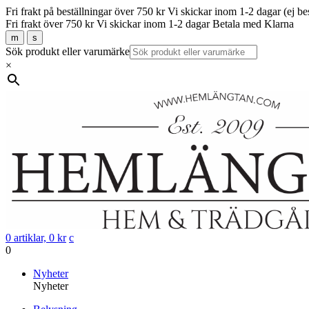
Fri frakt på beställningar över 750 kr
Vi skickar inom 1-2 dagar (ej be
Fri frakt över 750 kr
Vi skickar inom 1-2 dagar
Betala med Klarna
m
s
Sök produkt eller varumärke
×
0 artiklar,
0
kr
c
0
Gå
Nyheter
vidare
Nyheter
till