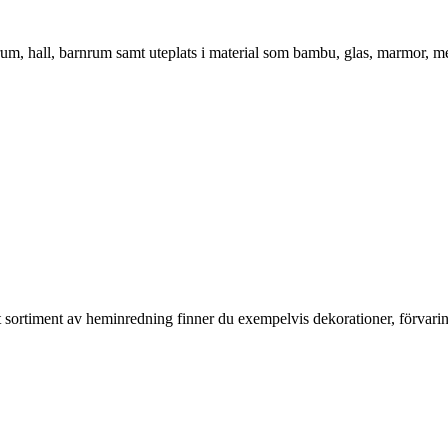
vrum, hall, barnrum samt uteplats i material som bambu, glas, marmor, m
rt sortiment av heminredning finner du exempelvis dekorationer, förvari