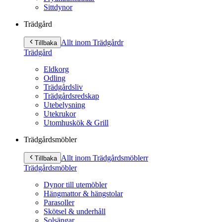
Sittdynor
Trädgård
Allt inom Trädgård
r
Tillbaka
Trädgård
Eldkorg
Odling
Trädgårdsliv
Trädgårdsredskap
Utebelysning
Utekrukor
Utomhuskök & Grill
Trädgårdsmöbler
Allt inom Trädgårdsmöbler
r
Tillbaka
Trädgårdsmöbler
Dynor till utemöbler
Hängmattor & hängstolar
Parasoller
Skötsel & underhåll
Solsängar