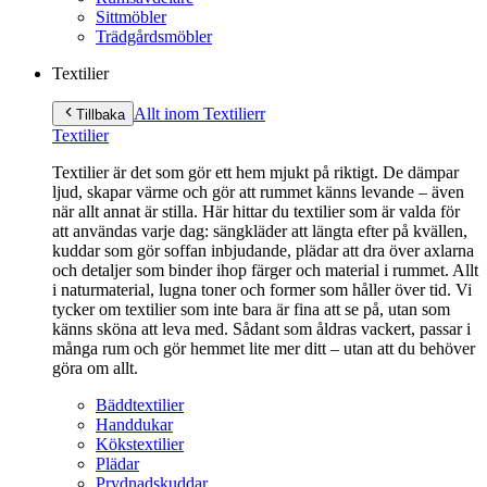
Sittmöbler
Trädgårdsmöbler
Textilier
Allt inom Textilier
r
Tillbaka
Textilier
Textilier är det som gör ett hem mjukt på riktigt. De dämpar
ljud, skapar värme och gör att rummet känns levande – även
när allt annat är stilla. Här hittar du textilier som är valda för
att användas varje dag: sängkläder att längta efter på kvällen,
kuddar som gör soffan inbjudande, plädar att dra över axlarna
och detaljer som binder ihop färger och material i rummet. Allt
i naturmaterial, lugna toner och former som håller över tid. Vi
tycker om textilier som inte bara är fina att se på, utan som
känns sköna att leva med. Sådant som åldras vackert, passar i
många rum och gör hemmet lite mer ditt – utan att du behöver
göra om allt.
Bäddtextilier
Handdukar
Kökstextilier
Plädar
Prydnadskuddar