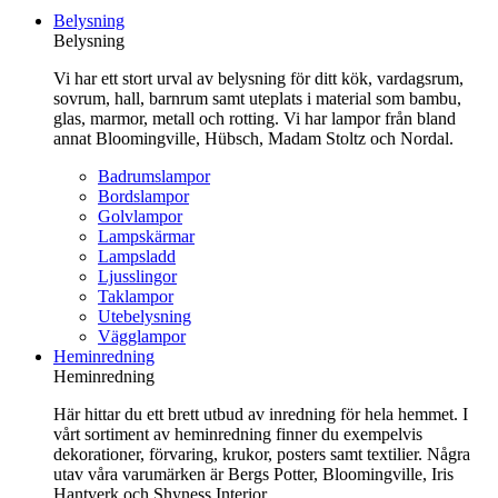
till
Belysning
innehåll
Belysning
Vi har ett stort urval av belysning för ditt kök, vardagsrum,
sovrum, hall, barnrum samt uteplats i material som bambu,
glas, marmor, metall och rotting. Vi har lampor från bland
annat Bloomingville, Hübsch, Madam Stoltz och Nordal.
Badrumslampor
Bordslampor
Golvlampor
Lampskärmar
Lampsladd
Ljusslingor
Taklampor
Utebelysning
Vägglampor
Heminredning
Heminredning
Här hittar du ett brett utbud av inredning för hela hemmet. I
vårt sortiment av heminredning finner du exempelvis
dekorationer, förvaring, krukor, posters samt textilier. Några
utav våra varumärken är Bergs Potter, Bloomingville, Iris
Hantverk och Shyness Interior.