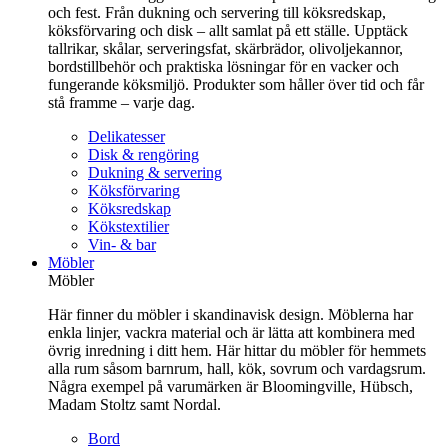
och fest. Från dukning och servering till köksredskap,
köksförvaring och disk – allt samlat på ett ställe. Upptäck
tallrikar, skålar, serveringsfat, skärbrädor, olivoljekannor,
bordstillbehör och praktiska lösningar för en vacker och
fungerande köksmiljö. Produkter som håller över tid och får
stå framme – varje dag.
Delikatesser
Disk & rengöring
Dukning & servering
Köksförvaring
Köksredskap
Kökstextilier
Vin- & bar
Möbler
Möbler
Här finner du möbler i skandinavisk design. Möblerna har
enkla linjer, vackra material och är lätta att kombinera med
övrig inredning i ditt hem. Här hittar du möbler för hemmets
alla rum såsom barnrum, hall, kök, sovrum och vardagsrum.
Några exempel på varumärken är Bloomingville, Hübsch,
Madam Stoltz samt Nordal.
Bord