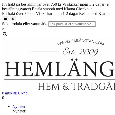
Fri frakt på beställningar över 750 kr
Vi skickar inom 1-2 dagar (ej
beställningsvaror)
Betala smooth med Klarna Checkout
Fri frakt över 750 kr
Vi skickar inom 1-2 dagar
Betala med Klarna
m
s
Sök produkt eller varumärke
×
0 artiklar,
0
kr
c
0
Gå
Nyheter
vidare
Nyheter