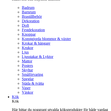
Badrum
Barnrum
Brastillbehör
Dekoration
Doft
Festdekoration
Knoppar
Konstgjorda blommor & växter
Krokar & hängare
Krukor
Ljus
Ljusstakar & Lyktor
Mattor
Posters
Skyltar
Småförvaring
Speglar
Städa & tvätta
Vaser
Väskor
Kök
Kök
Här hittar du noggrant utvalda köksprodukter för både vardag