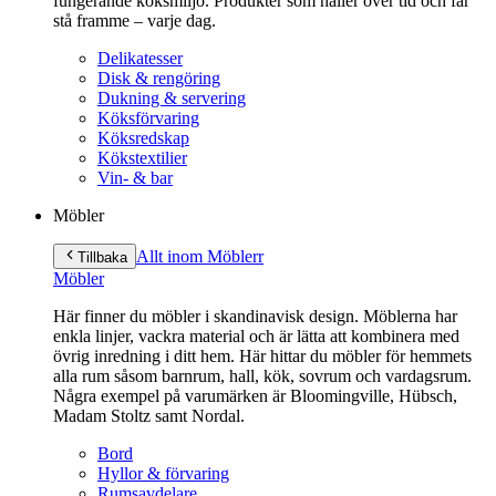
fungerande köksmiljö. Produkter som håller över tid och får
stå framme – varje dag.
Delikatesser
Disk & rengöring
Dukning & servering
Köksförvaring
Köksredskap
Kökstextilier
Vin- & bar
Möbler
Allt inom Möbler
r
Tillbaka
Möbler
Här finner du möbler i skandinavisk design. Möblerna har
enkla linjer, vackra material och är lätta att kombinera med
övrig inredning i ditt hem. Här hittar du möbler för hemmets
alla rum såsom barnrum, hall, kök, sovrum och vardagsrum.
Några exempel på varumärken är Bloomingville, Hübsch,
Madam Stoltz samt Nordal.
Bord
Hyllor & förvaring
Rumsavdelare