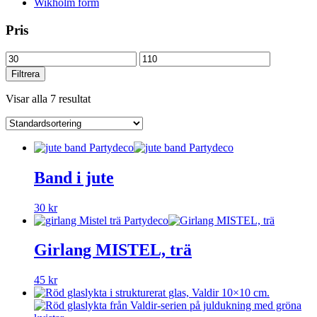
Wikholm form
Pris
Min
Max
pris
pris
Filtrera
Visar alla 7 resultat
Band i jute
30
kr
Girlang MISTEL, trä
45
kr