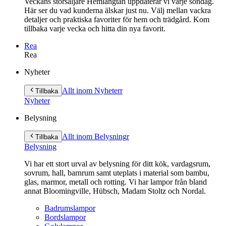
Veckans storsäljare Hemlängtan uppdaterar vi varje söndag.
Här ser du vad kunderna älskar just nu. Välj mellan vackra
detaljer och praktiska favoriter för hem och trädgård. Kom
tillbaka varje vecka och hitta din nya favorit.
Rea
Rea
Gå
Nyheter
vidare
till
Allt inom Nyheter
r
Tillbaka
innehåll
Nyheter
Belysning
Allt inom Belysning
r
Tillbaka
Belysning
Vi har ett stort urval av belysning för ditt kök, vardagsrum,
sovrum, hall, barnrum samt uteplats i material som bambu,
glas, marmor, metall och rotting. Vi har lampor från bland
annat Bloomingville, Hübsch, Madam Stoltz och Nordal.
Badrumslampor
Bordslampor