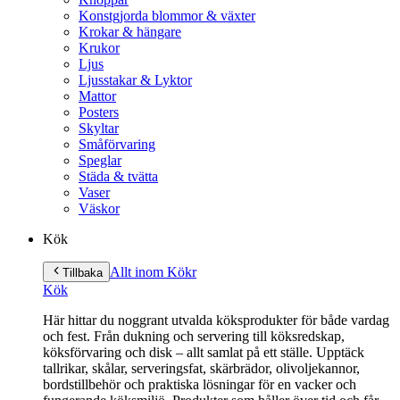
Konstgjorda blommor & växter
Krokar & hängare
Krukor
Ljus
Ljusstakar & Lyktor
Mattor
Posters
Skyltar
Småförvaring
Speglar
Städa & tvätta
Vaser
Väskor
Kök
Allt inom Kök
r
Tillbaka
Kök
Här hittar du noggrant utvalda köksprodukter för både vardag
och fest. Från dukning och servering till köksredskap,
köksförvaring och disk – allt samlat på ett ställe. Upptäck
tallrikar, skålar, serveringsfat, skärbrädor, olivoljekannor,
bordstillbehör och praktiska lösningar för en vacker och