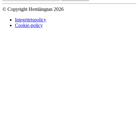
© Copyright Hemlängtan 2026
Integritetspolicy
Cookie-policy
Sätt upp dig på väntelistan
Vi kommer att meddela dig när varan
finns i lager igen om du anger en giltig epost nedan.
Email
Vi kommer inte att dela din
epost-adress med någon annan.
Meddela mig när varan finns i lager