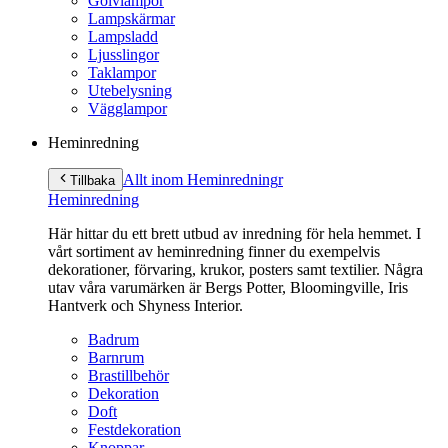
Golvlampor
Lampskärmar
Lampsladd
Ljusslingor
Taklampor
Utebelysning
Vägglampor
Heminredning
Allt inom Heminredning
r
Tillbaka
Heminredning
Här hittar du ett brett utbud av inredning för hela hemmet. I
vårt sortiment av heminredning finner du exempelvis
dekorationer, förvaring, krukor, posters samt textilier. Några
utav våra varumärken är Bergs Potter, Bloomingville, Iris
Hantverk och Shyness Interior.
Badrum
Barnrum
Brastillbehör
Dekoration
Doft
Festdekoration
Knoppar