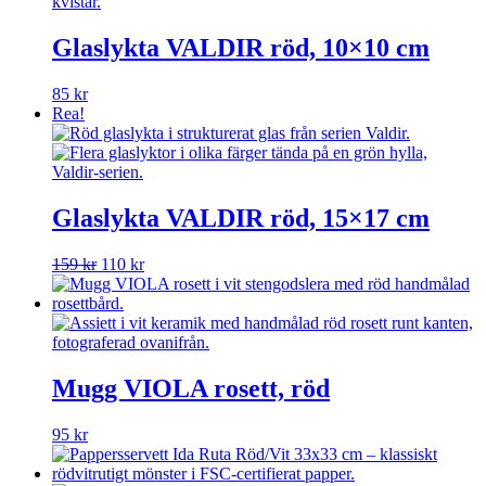
Glaslykta VALDIR röd, 10×10 cm
85
kr
Rea!
Glaslykta VALDIR röd, 15×17 cm
Det
Det
159
kr
110
kr
ursprungliga
nuvarande
priset
priset
var:
är:
159 kr.
110 kr.
Mugg VIOLA rosett, röd
95
kr