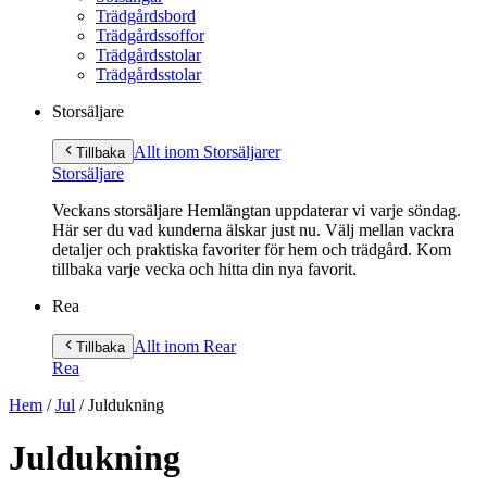
Trädgårdsbord
Trädgårdssoffor
Trädgårdsstolar
Trädgårdsstolar
Storsäljare
Allt inom Storsäljare
r
Tillbaka
Storsäljare
Veckans storsäljare Hemlängtan uppdaterar vi varje söndag.
Här ser du vad kunderna älskar just nu. Välj mellan vackra
detaljer och praktiska favoriter för hem och trädgård. Kom
tillbaka varje vecka och hitta din nya favorit.
Rea
Allt inom Rea
r
Tillbaka
Rea
Hem
/
Jul
/
Juldukning
Juldukning