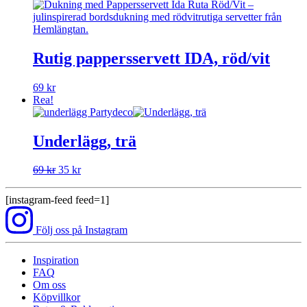
Rutig pappersservett IDA, röd/vit
69
kr
Rea!
Underlägg, trä
Det
Det
69
kr
35
kr
ursprungliga
nuvarande
priset
priset
[instagram-feed feed=1]
var:
är:
69 kr.
35 kr.
Följ oss på Instagram
Inspiration
FAQ
Om oss
Köpvillkor