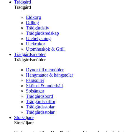
Trädgård
Trädgård
Eldkorg
Odling
Trädgårdsliv
Trädgårdsredskap
Utebelysning
Utekrukor
Utomhuskök & Grill
Trädgårdsmöbler
Trädgårdsmöbler
Dynor till utemöbler
Hängmattor & hängstolar
Parasoller
Skötsel & underhåll
Solsängar
Trädgårdsbord
Trädgårdssoffor
Trädgårdsstolar
Trädgårdsstolar
Storsäljare
Storsäljare