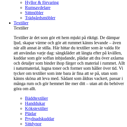
Hyllor & förvaring
Rumsavdelare
Sittmöbler
Trädgårdsmöbler
Textilier
Textilier
Textilier är det som gör ett hem mjukt på riktigt. De dämpar
ljud, skapar värme och gör att rummet känns levande – även
när allt annat är stilla. Här hittar du textilier som är valda för
att användas varje dag: sängkläder att längta efter på kvällen,
kuddar som gör soffan inbjudande, plädar att dra över axlarna
och detaljer som binder ihop färger och material i rummet. Allt
i naturmaterial, lugna toner och former som håller över tid. Vi
tycker om textilier som inte bara är fina att se på, utan som
känns sköna att leva med. Sådant som åldras vackert, passar i
många rum och gör hemmet lite mer ditt – utan att du behöver
göra om allt.
Bäddtextilier
Handdukar
Kökstextilier
Plädar
Prydnadskuddar
Sittdynor