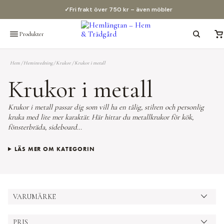
✓
Fri frakt över 750 kr – även möbler
Produkter
Hem
/
Heminredning
/
Krukor
/
Krukor i metall
Krukor i metall
Krukor i metall passar dig som vill ha en tålig, stilren och personlig
kruka med lite mer karaktär. Här hittar du metallkrukor för kök,
fönsterbräda, sideboard…
LÄS MER OM KATEGORIN
VARUMÄRKE
PRIS