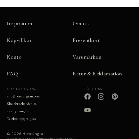
Inspiration
Om oss
Köpvillkor
Presentkort
Konto
Varumärken
FAQ
Retur & Reklamation
KONTAKTA OSS
FÖLJ OSS
info@hemlangtan.com
Skälebräckeliden 12
442 33 Kungälv
Telefon: 0303-719022
© 2026 Hemlängtan