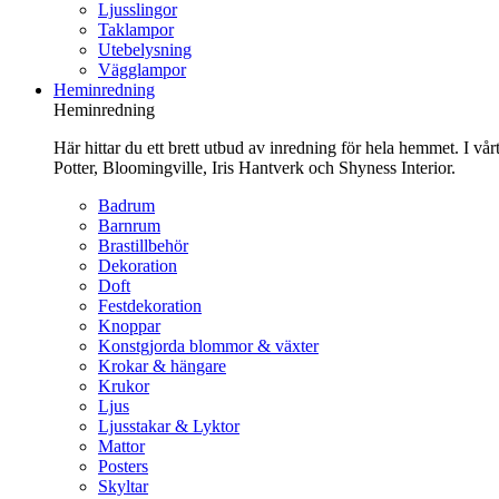
Ljusslingor
Taklampor
Utebelysning
Vägglampor
Heminredning
Heminredning
Här hittar du ett brett utbud av inredning för hela hemmet. I vå
Potter, Bloomingville, Iris Hantverk och Shyness Interior.
Badrum
Barnrum
Brastillbehör
Dekoration
Doft
Festdekoration
Knoppar
Konstgjorda blommor & växter
Krokar & hängare
Krukor
Ljus
Ljusstakar & Lyktor
Mattor
Posters
Skyltar