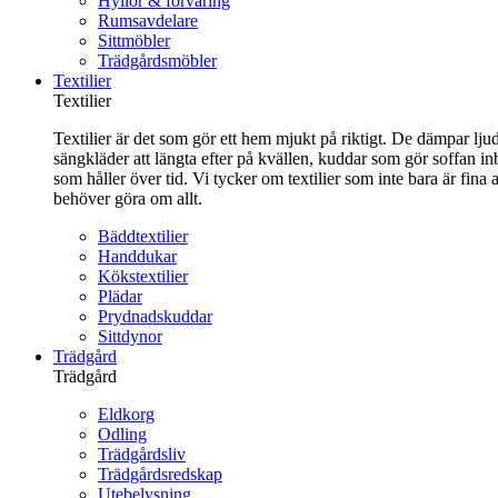
Hyllor & förvaring
Rumsavdelare
Sittmöbler
Trädgårdsmöbler
Textilier
Textilier
Textilier är det som gör ett hem mjukt på riktigt. De dämpar ljud
sängkläder att längta efter på kvällen, kuddar som gör soffan in
som håller över tid. Vi tycker om textilier som inte bara är fin
behöver göra om allt.
Bäddtextilier
Handdukar
Kökstextilier
Plädar
Prydnadskuddar
Sittdynor
Trädgård
Trädgård
Eldkorg
Odling
Trädgårdsliv
Trädgårdsredskap
Utebelysning