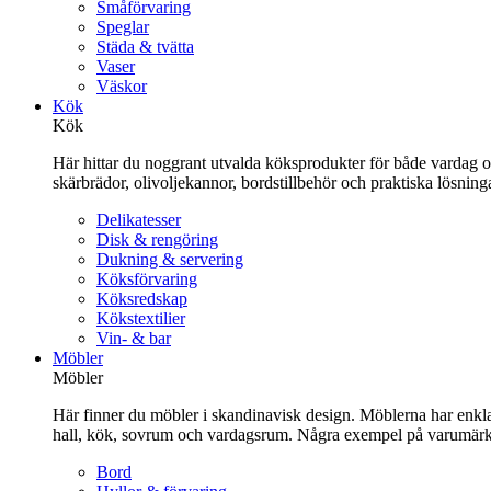
Småförvaring
Speglar
Städa & tvätta
Vaser
Väskor
Kök
Kök
Här hittar du noggrant utvalda köksprodukter för både vardag och 
skärbrädor, olivoljekannor, bordstillbehör och praktiska lösnin
Delikatesser
Disk & rengöring
Dukning & servering
Köksförvaring
Köksredskap
Kökstextilier
Vin- & bar
Möbler
Möbler
Här finner du möbler i skandinavisk design. Möblerna har enkla 
hall, kök, sovrum och vardagsrum. Några exempel på varumärk
Bord