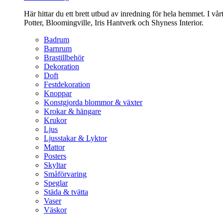
Här hittar du ett brett utbud av inredning för hela hemmet. I vå
Potter, Bloomingville, Iris Hantverk och Shyness Interior.
Badrum
Barnrum
Brastillbehör
Dekoration
Doft
Festdekoration
Knoppar
Konstgjorda blommor & växter
Krokar & hängare
Krukor
Ljus
Ljusstakar & Lyktor
Mattor
Posters
Skyltar
Småförvaring
Speglar
Städa & tvätta
Vaser
Väskor