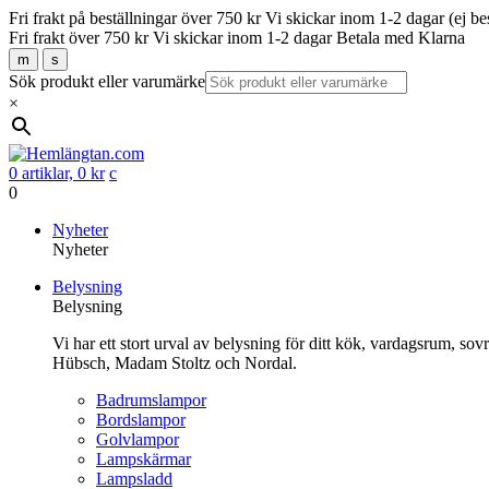
Fri frakt på beställningar över 750 kr
Vi skickar inom 1-2 dagar (ej be
Fri frakt över 750 kr
Vi skickar inom 1-2 dagar
Betala med Klarna
m
s
Sök produkt eller varumärke
×
0 artiklar,
0
kr
c
0
Gå
Nyheter
vidare
Nyheter
till
Belysning
innehåll
Belysning
Vi har ett stort urval av belysning för ditt kök, vardagsrum, so
Hübsch, Madam Stoltz och Nordal.
Badrumslampor
Bordslampor
Golvlampor
Lampskärmar
Lampsladd