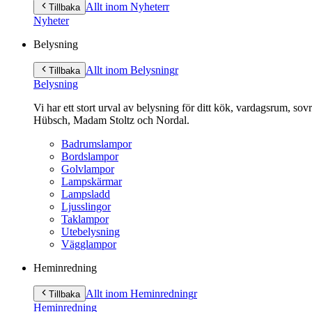
till
Allt inom Nyheter
r
Tillbaka
innehåll
Nyheter
Belysning
Allt inom Belysning
r
Tillbaka
Belysning
Vi har ett stort urval av belysning för ditt kök, vardagsrum, so
Hübsch, Madam Stoltz och Nordal.
Badrumslampor
Bordslampor
Golvlampor
Lampskärmar
Lampsladd
Ljusslingor
Taklampor
Utebelysning
Vägglampor
Heminredning
Allt inom Heminredning
r
Tillbaka
Heminredning