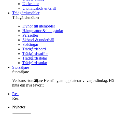
Utekrukor
Utomhuskök & Grill
Trädgårdsmöbler
Trädgårdsmöbler
Dynor till utemöbler
Hängmattor & hängstolar
Parasoller
Skötsel & underhåll
Solsängar
Trädgårdsbord
Trädgårdssoffor
Trädgårdsstolar
Trädgårdsstolar
Storsäljare
Storsäljare
Veckans storsäljare Hemlängtan uppdaterar vi varje söndag. Här 
hitta din nya favorit.
Rea
Rea
Gå
Nyheter
vidare