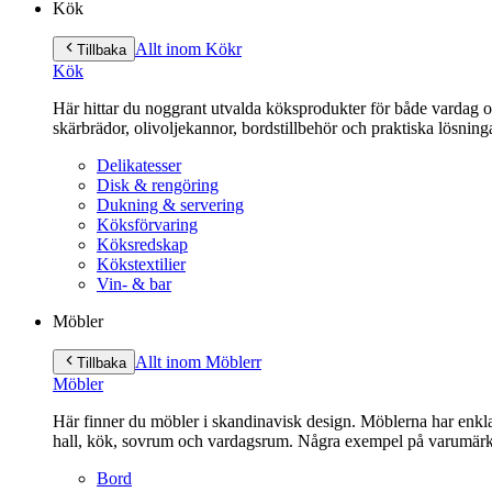
Kök
Allt inom Kök
r
Tillbaka
Kök
Här hittar du noggrant utvalda köksprodukter för både vardag och 
skärbrädor, olivoljekannor, bordstillbehör och praktiska lösnin
Delikatesser
Disk & rengöring
Dukning & servering
Köksförvaring
Köksredskap
Kökstextilier
Vin- & bar
Möbler
Allt inom Möbler
r
Tillbaka
Möbler
Här finner du möbler i skandinavisk design. Möblerna har enkla 
hall, kök, sovrum och vardagsrum. Några exempel på varumärk
Bord