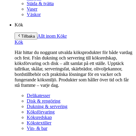
Städa & tvätta
Vaser
Väskor
Kök
Allt inom Kök
r
Tillbaka
Kök
Här hittar du noggrant utvalda köksprodukter för både vardag
och fest. Från dukning och servering till köksredskap,
köksförvaring och disk – allt samlat på ett ställe. Upptäck
tallrikar, skålar, serveringsfat, skärbrädor, olivoljekannor,
bordstillbehör och praktiska lösningar för en vacker och
fungerande köksmiljö. Produkter som håller över tid och får
stå framme – varje dag.
Delikatesser
Disk & rengöring
Dukning & servering
Köksförvaring
Köksredskap
Kökstextilier
Vin- & bar