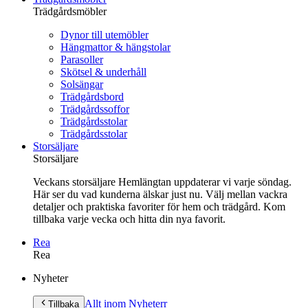
Trädgårdsmöbler
Dynor till utemöbler
Hängmattor & hängstolar
Parasoller
Skötsel & underhåll
Solsängar
Trädgårdsbord
Trädgårdssoffor
Trädgårdsstolar
Trädgårdsstolar
Storsäljare
Storsäljare
Veckans storsäljare Hemlängtan uppdaterar vi varje söndag.
Här ser du vad kunderna älskar just nu. Välj mellan vackra
detaljer och praktiska favoriter för hem och trädgård. Kom
tillbaka varje vecka och hitta din nya favorit.
Rea
Rea
Gå
Nyheter
vidare
till
Allt inom Nyheter
r
Tillbaka