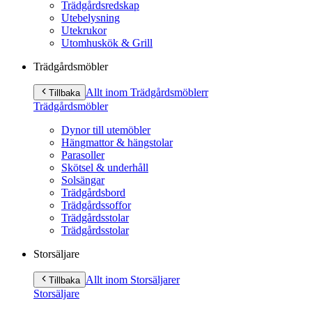
Trädgårdsredskap
Utebelysning
Utekrukor
Utomhuskök & Grill
Trädgårdsmöbler
Allt inom Trädgårdsmöbler
r
Tillbaka
Trädgårdsmöbler
Dynor till utemöbler
Hängmattor & hängstolar
Parasoller
Skötsel & underhåll
Solsängar
Trädgårdsbord
Trädgårdssoffor
Trädgårdsstolar
Trädgårdsstolar
Storsäljare
Allt inom Storsäljare
r
Tillbaka
Storsäljare