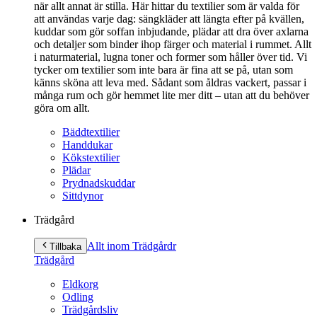
när allt annat är stilla. Här hittar du textilier som är valda för
att användas varje dag: sängkläder att längta efter på kvällen,
kuddar som gör soffan inbjudande, plädar att dra över axlarna
och detaljer som binder ihop färger och material i rummet. Allt
i naturmaterial, lugna toner och former som håller över tid. Vi
tycker om textilier som inte bara är fina att se på, utan som
känns sköna att leva med. Sådant som åldras vackert, passar i
många rum och gör hemmet lite mer ditt – utan att du behöver
göra om allt.
Bäddtextilier
Handdukar
Kökstextilier
Plädar
Prydnadskuddar
Sittdynor
Trädgård
Allt inom Trädgård
r
Tillbaka
Trädgård
Eldkorg
Odling
Trädgårdsliv