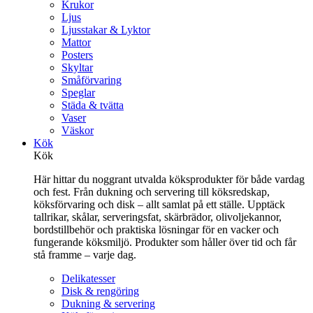
Krukor
Ljus
Ljusstakar & Lyktor
Mattor
Posters
Skyltar
Småförvaring
Speglar
Städa & tvätta
Vaser
Väskor
Kök
Kök
Här hittar du noggrant utvalda köksprodukter för både vardag
och fest. Från dukning och servering till köksredskap,
köksförvaring och disk – allt samlat på ett ställe. Upptäck
tallrikar, skålar, serveringsfat, skärbrädor, olivoljekannor,
bordstillbehör och praktiska lösningar för en vacker och
fungerande köksmiljö. Produkter som håller över tid och får
stå framme – varje dag.
Delikatesser
Disk & rengöring
Dukning & servering