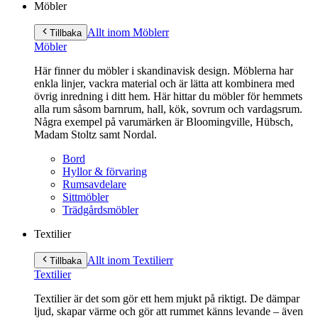
Möbler
Allt inom Möbler
r
Tillbaka
Möbler
Här finner du möbler i skandinavisk design. Möblerna har
enkla linjer, vackra material och är lätta att kombinera med
övrig inredning i ditt hem. Här hittar du möbler för hemmets
alla rum såsom barnrum, hall, kök, sovrum och vardagsrum.
Några exempel på varumärken är Bloomingville, Hübsch,
Madam Stoltz samt Nordal.
Bord
Hyllor & förvaring
Rumsavdelare
Sittmöbler
Trädgårdsmöbler
Textilier
Allt inom Textilier
r
Tillbaka
Textilier
Textilier är det som gör ett hem mjukt på riktigt. De dämpar
ljud, skapar värme och gör att rummet känns levande – även