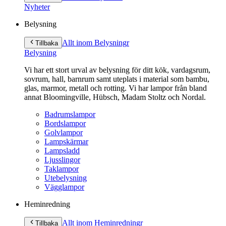
innehåll
Nyheter
Belysning
Allt inom Belysning
r
Tillbaka
Belysning
Vi har ett stort urval av belysning för ditt kök, vardagsrum,
sovrum, hall, barnrum samt uteplats i material som bambu,
glas, marmor, metall och rotting. Vi har lampor från bland
annat Bloomingville, Hübsch, Madam Stoltz och Nordal.
Badrumslampor
Bordslampor
Golvlampor
Lampskärmar
Lampsladd
Ljusslingor
Taklampor
Utebelysning
Vägglampor
Heminredning
Allt inom Heminredning
r
Tillbaka