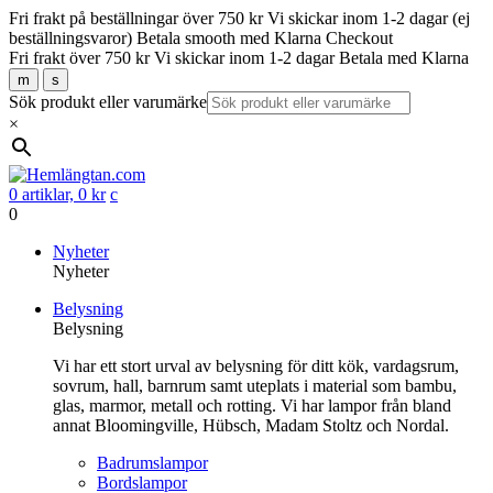
Fri frakt på beställningar över 750 kr
Vi skickar inom 1-2 dagar (ej
beställningsvaror)
Betala smooth med Klarna Checkout
Fri frakt över 750 kr
Vi skickar inom 1-2 dagar
Betala med Klarna
m
s
Sök produkt eller varumärke
×
0 artiklar,
0
kr
c
0
Gå
Nyheter
vidare
Nyheter
till
Belysning
innehåll
Belysning
Vi har ett stort urval av belysning för ditt kök, vardagsrum,
sovrum, hall, barnrum samt uteplats i material som bambu,
glas, marmor, metall och rotting. Vi har lampor från bland
annat Bloomingville, Hübsch, Madam Stoltz och Nordal.
Badrumslampor
Bordslampor