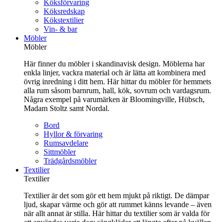
Köksförvaring
Köksredskap
Kökstextilier
Vin- & bar
Möbler
Möbler
Här finner du möbler i skandinavisk design. Möblerna har
enkla linjer, vackra material och är lätta att kombinera med
övrig inredning i ditt hem. Här hittar du möbler för hemmets
alla rum såsom barnrum, hall, kök, sovrum och vardagsrum.
Några exempel på varumärken är Bloomingville, Hübsch,
Madam Stoltz samt Nordal.
Bord
Hyllor & förvaring
Rumsavdelare
Sittmöbler
Trädgårdsmöbler
Textilier
Textilier
Textilier är det som gör ett hem mjukt på riktigt. De dämpar
ljud, skapar värme och gör att rummet känns levande – även
när allt annat är stilla. Här hittar du textilier som är valda för