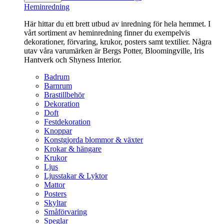
Heminredning
Här hittar du ett brett utbud av inredning för hela hemmet. I
vårt sortiment av heminredning finner du exempelvis
dekorationer, förvaring, krukor, posters samt textilier. Några
utav våra varumärken är Bergs Potter, Bloomingville, Iris
Hantverk och Shyness Interior.
Badrum
Barnrum
Brastillbehör
Dekoration
Doft
Festdekoration
Knoppar
Konstgjorda blommor & växter
Krokar & hängare
Krukor
Ljus
Ljusstakar & Lyktor
Mattor
Posters
Skyltar
Småförvaring
Speglar