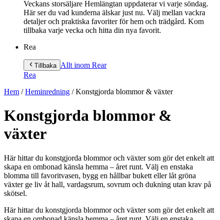
Veckans storsäljare Hemlängtan uppdaterar vi varje söndag.
Här ser du vad kunderna älskar just nu. Välj mellan vackra
detaljer och praktiska favoriter för hem och trädgård. Kom
tillbaka varje vecka och hitta din nya favorit.
Rea
Allt inom Rea
r
Tillbaka
Rea
Hem
/
Heminredning
/
Konstgjorda blommor & växter
Konstgjorda blommor &
växter
Här hittar du konstgjorda blommor och växter som gör det enkelt att
skapa en ombonad känsla hemma – året runt. Välj en enstaka
blomma till favoritvasen, bygg en hållbar bukett eller låt gröna
växter ge liv åt hall, vardagsrum, sovrum och dukning utan krav på
skötsel.
Här hittar du konstgjorda blommor och växter som gör det enkelt att
skapa en ombonad känsla hemma – året runt. Välj en enstaka