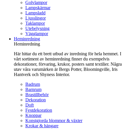
Golvlampor
Lampskärmar
Lampsladd
Ljusslingor
Taklampor
Utebelysning
Vägglampor
Heminredning
Heminredning
Här hittar du ett brett utbud av inredning för hela hemmet. I
vårt sortiment av heminredning finner du exempelvis
dekorationer, förvaring, krukor, posters samt textilier. Några
utav våra varumärken är Bergs Potter, Bloomingville, Iris
Hantverk och Shyness Interior.
Badrum
Barnrum
Brastillbehör
Dekoration
Doft
Festdekoration
Knoppar
Konstgjorda blommor & växter
Krokar & hängare