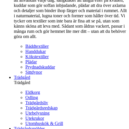
att användas varje dag: sängkläder att längta efter på kvällen,
kuddar som gör soffan inbjudande, plädar att dra över axlarna
och detaljer som binder ihop färger och material i rummet. Allt
i naturmaterial, lugna toner och former som håller över tid. Vi
tycker om textilier som inte bara är fina att se på, utan som
känns sköna att leva med. Sådant som åldras vackert, passar i
många rum och gör hemmet lite mer ditt – utan att du behöver
göra om allt.
Bäddtextilier
Handdukar
Kökstextilier
Plädar
Prydnadskuddar
Sittdynor
Trädgård
Trädgård
Eldkorg
Odling
Trädgårdsliv
Trädgårdsredskap
Utebelysning
Utekrukor
Utomhuskök & Grill
Trädgårdsmöbler