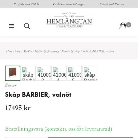
Fri frakt över 750 kr
Vi skickar inom 1-2 dagar
Betala med Klarna
m
s
c
0
Hem
/
Shop
/
Möbler
/
Hyllor & förvaring
/
Byråer & skåp
/
Skåp BARBIER, valnöt
Zuiver
Skåp BARBIER, valnöt
17495
kr
Beställningsvara (
kontakta oss för leveranstid
)