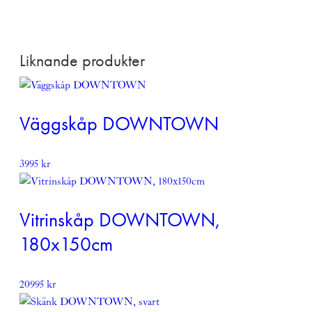
Beställningsvara,
kontakta oss för leveranstid
.
Denna produkt skickas fraktfritt
Liknande produkter
Läs mer om vår leverans och returpolicy
här
Väggskåp DOWNTOWN
3995
kr
Vitrinskåp DOWNTOWN,
180x150cm
20995
kr