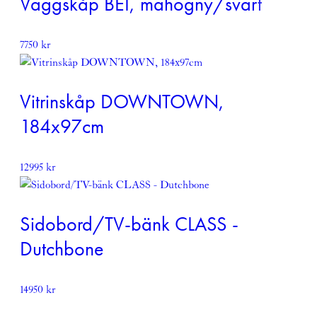
Väggskåp BEI, mahogny/svart
7750
kr
Vitrinskåp DOWNTOWN,
184x97cm
12995
kr
Sidobord/TV-bänk CLASS -
Dutchbone
14950
kr