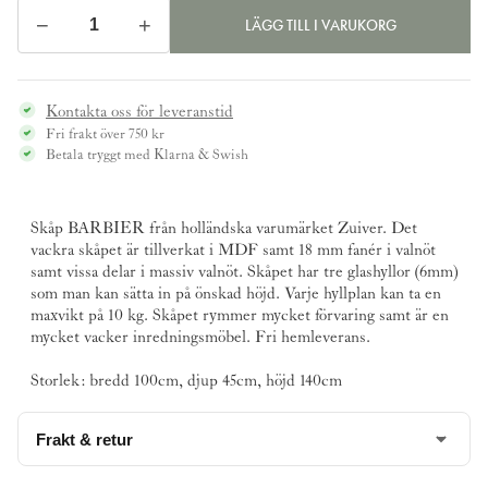
−
+
LÄGG TILL I VARUKORG
Skåp
BARBIER,
valnöt
Kontakta oss för leveranstid
mängd
Fri frakt över 750 kr
Betala tryggt med Klarna & Swish
Skåp BARBIER från holländska varumärket
Zuiver
. Det
vackra skåpet är tillverkat i MDF samt 18 mm fanér i valnöt
samt vissa delar i massiv valnöt. Skåpet har tre glashyllor (6mm)
som man kan sätta in på önskad höjd. Varje hyllplan kan ta en
maxvikt på 10 kg. Skåpet rymmer mycket förvaring samt är en
mycket vacker inredningsmöbel. Fri hemleverans.
Storlek: bredd 100cm, djup 45cm, höjd 140cm
Frakt & retur
Denna produkt levereras med hemleverans till dörren.