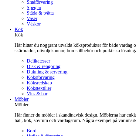
Småförvaring
Speglar
Städa & tvätta
Vaser
Väskor
Kök
Kök
Här hittar du noggrant utvalda köksprodukter för både vardag och 
skärbrädor, olivoljekannor, bordstillbehör och praktiska lösnin
Delikatesser
Disk & rengöring
Dukning & servering
Köksförvaring
Köksredskap
Kökstextilier
Vin- & bar
Möbler
Möbler
Här finner du möbler i skandinavisk design. Möblerna har enkla 
hall, kök, sovrum och vardagsrum. Några exempel på varumärk
Bord