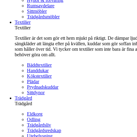
Hyllor & förvaring
Rumsavdelare
Sittmöbler
Trädgårdsmöbler
Textilier
Textilier
Textilier är det som gör ett hem mjukt på riktigt. De dämpar ljud
sängkläder att längta efter på kvällen, kuddar som gör soffan in
som håller över tid. Vi tycker om textilier som inte bara är fin
behöver göra om allt.
Bäddtextilier
Handdukar
Kökstextilier
Plädar
Prydnadskuddar
Sittdynor
Trädgård
Trädgård
Eldkorg
Odling
Trädgårdsliv
Trädgårdsredskap
Utebelysning