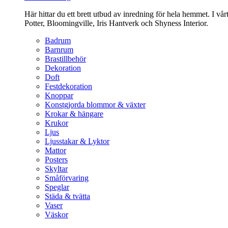
Här hittar du ett brett utbud av inredning för hela hemmet. I vå
Potter, Bloomingville, Iris Hantverk och Shyness Interior.
Badrum
Barnrum
Brastillbehör
Dekoration
Doft
Festdekoration
Knoppar
Konstgjorda blommor & växter
Krokar & hängare
Krukor
Ljus
Ljusstakar & Lyktor
Mattor
Posters
Skyltar
Småförvaring
Speglar
Städa & tvätta
Vaser
Väskor