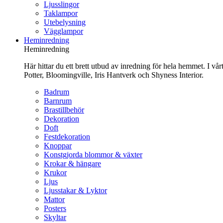
Ljusslingor
Taklampor
Utebelysning
Vägglampor
Heminredning
Heminredning
Här hittar du ett brett utbud av inredning för hela hemmet. I vå
Potter, Bloomingville, Iris Hantverk och Shyness Interior.
Badrum
Barnrum
Brastillbehör
Dekoration
Doft
Festdekoration
Knoppar
Konstgjorda blommor & växter
Krokar & hängare
Krukor
Ljus
Ljusstakar & Lyktor
Mattor
Posters
Skyltar