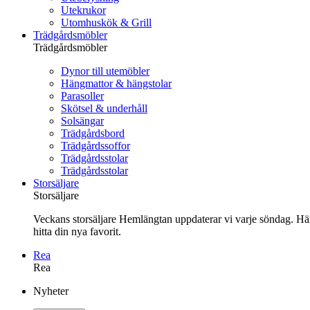
Utekrukor
Utomhuskök & Grill
Trädgårdsmöbler
Trädgårdsmöbler
Dynor till utemöbler
Hängmattor & hängstolar
Parasoller
Skötsel & underhåll
Solsängar
Trädgårdsbord
Trädgårdssoffor
Trädgårdsstolar
Trädgårdsstolar
Storsäljare
Storsäljare
Veckans storsäljare Hemlängtan uppdaterar vi varje söndag. Här 
hitta din nya favorit.
Rea
Rea
Gå
Nyheter
vidare