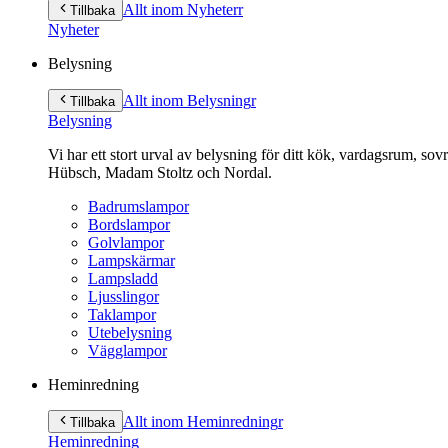
till
Allt inom Nyheter
r
Tillbaka
innehåll
Nyheter
Belysning
Allt inom Belysning
r
Tillbaka
Belysning
Vi har ett stort urval av belysning för ditt kök, vardagsrum, so
Hübsch, Madam Stoltz och Nordal.
Badrumslampor
Bordslampor
Golvlampor
Lampskärmar
Lampsladd
Ljusslingor
Taklampor
Utebelysning
Vägglampor
Heminredning
Allt inom Heminredning
r
Tillbaka
Heminredning