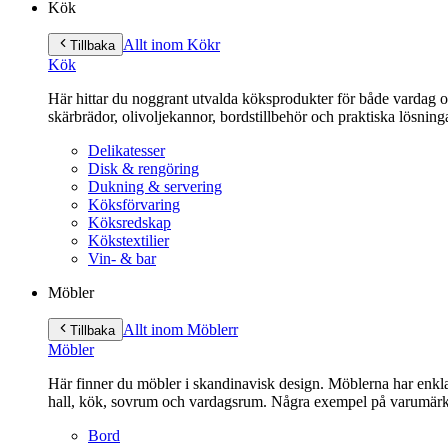
Kök
Allt inom Kök
r
Tillbaka
Kök
Här hittar du noggrant utvalda köksprodukter för både vardag och 
skärbrädor, olivoljekannor, bordstillbehör och praktiska lösnin
Delikatesser
Disk & rengöring
Dukning & servering
Köksförvaring
Köksredskap
Kökstextilier
Vin- & bar
Möbler
Allt inom Möbler
r
Tillbaka
Möbler
Här finner du möbler i skandinavisk design. Möblerna har enkla 
hall, kök, sovrum och vardagsrum. Några exempel på varumärk
Bord