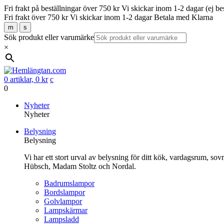
Fri frakt på beställningar över 750 kr
Vi skickar inom 1-2 dagar (ej be
Fri frakt över 750 kr
Vi skickar inom 1-2 dagar
Betala med Klarna
m
s
Sök produkt eller varumärke
×
0 artiklar,
0
kr
c
0
Gå
Nyheter
vidare
Nyheter
till
Belysning
innehåll
Belysning
Vi har ett stort urval av belysning för ditt kök, vardagsrum, so
Hübsch, Madam Stoltz och Nordal.
Badrumslampor
Bordslampor
Golvlampor
Lampskärmar
Lampsladd