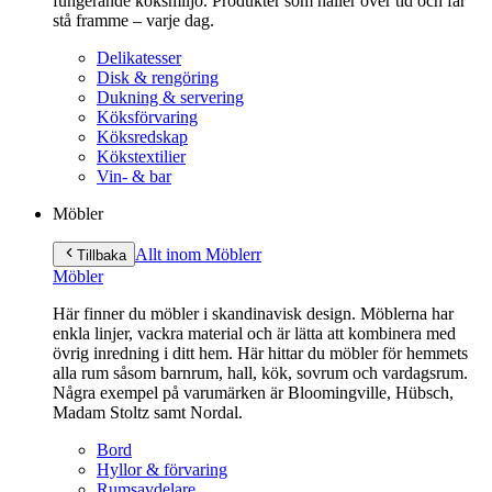
fungerande köksmiljö. Produkter som håller över tid och får
stå framme – varje dag.
Delikatesser
Disk & rengöring
Dukning & servering
Köksförvaring
Köksredskap
Kökstextilier
Vin- & bar
Möbler
Allt inom Möbler
r
Tillbaka
Möbler
Här finner du möbler i skandinavisk design. Möblerna har
enkla linjer, vackra material och är lätta att kombinera med
övrig inredning i ditt hem. Här hittar du möbler för hemmets
alla rum såsom barnrum, hall, kök, sovrum och vardagsrum.
Några exempel på varumärken är Bloomingville, Hübsch,
Madam Stoltz samt Nordal.
Bord
Hyllor & förvaring
Rumsavdelare