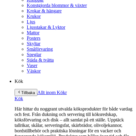
Konstgjorda blommor & växter
Krokar & hängare
Krukor
Ljus
Ljusstakar & Lyktor
Mattor
Posters
Skyltar
Småförvaring
Speglar
Städa & tvätta
Vaser
Väskor
Kök
Allt inom Kök
r
Tillbaka
Kök
Här hittar du noggrant utvalda köksprodukter för både vardag
och fest. Från dukning och servering till köksredskap,
köksförvaring och disk – allt samlat på ett ställe. Upptäck
tallrikar, skålar, serveringsfat, skärbrädor, olivoljekannor,
bordstillbehör och praktiska lösningar för en vacker och