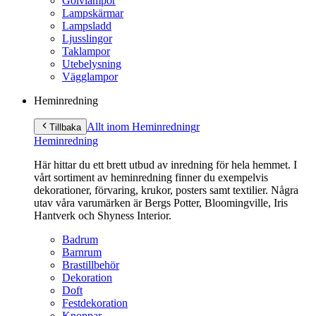
Golvlampor
Lampskärmar
Lampsladd
Ljusslingor
Taklampor
Utebelysning
Vägglampor
Heminredning
Allt inom Heminredning
r
Tillbaka
Heminredning
Här hittar du ett brett utbud av inredning för hela hemmet. I
vårt sortiment av heminredning finner du exempelvis
dekorationer, förvaring, krukor, posters samt textilier. Några
utav våra varumärken är Bergs Potter, Bloomingville, Iris
Hantverk och Shyness Interior.
Badrum
Barnrum
Brastillbehör
Dekoration
Doft
Festdekoration
Knoppar