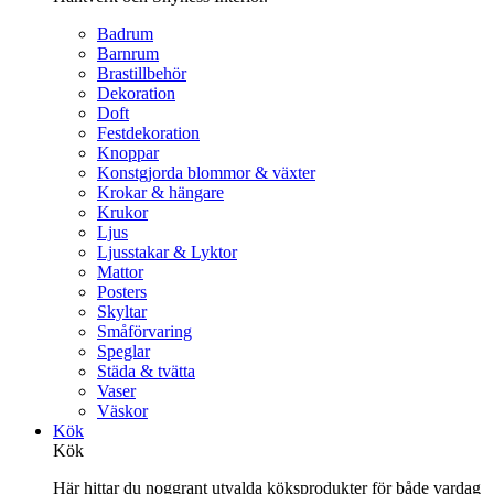
Badrum
Barnrum
Brastillbehör
Dekoration
Doft
Festdekoration
Knoppar
Konstgjorda blommor & växter
Krokar & hängare
Krukor
Ljus
Ljusstakar & Lyktor
Mattor
Posters
Skyltar
Småförvaring
Speglar
Städa & tvätta
Vaser
Väskor
Kök
Kök
Här hittar du noggrant utvalda köksprodukter för både vardag