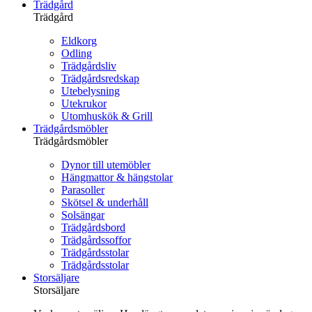
Trädgård
Trädgård
Eldkorg
Odling
Trädgårdsliv
Trädgårdsredskap
Utebelysning
Utekrukor
Utomhuskök & Grill
Trädgårdsmöbler
Trädgårdsmöbler
Dynor till utemöbler
Hängmattor & hängstolar
Parasoller
Skötsel & underhåll
Solsängar
Trädgårdsbord
Trädgårdssoffor
Trädgårdsstolar
Trädgårdsstolar
Storsäljare
Storsäljare