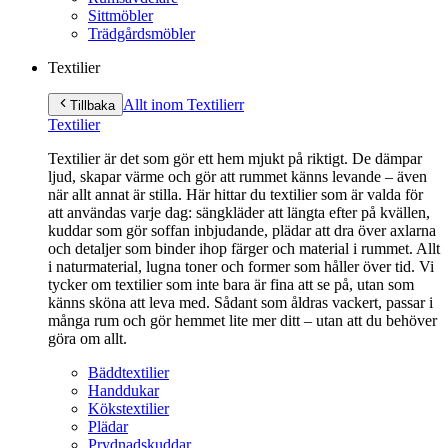
Sittmöbler
Trädgårdsmöbler
Textilier
Allt inom Textilier
r
Tillbaka
Textilier
Textilier är det som gör ett hem mjukt på riktigt. De dämpar
ljud, skapar värme och gör att rummet känns levande – även
när allt annat är stilla. Här hittar du textilier som är valda för
att användas varje dag: sängkläder att längta efter på kvällen,
kuddar som gör soffan inbjudande, plädar att dra över axlarna
och detaljer som binder ihop färger och material i rummet. Allt
i naturmaterial, lugna toner och former som håller över tid. Vi
tycker om textilier som inte bara är fina att se på, utan som
känns sköna att leva med. Sådant som åldras vackert, passar i
många rum och gör hemmet lite mer ditt – utan att du behöver
göra om allt.
Bäddtextilier
Handdukar
Kökstextilier
Plädar
Prydnadskuddar