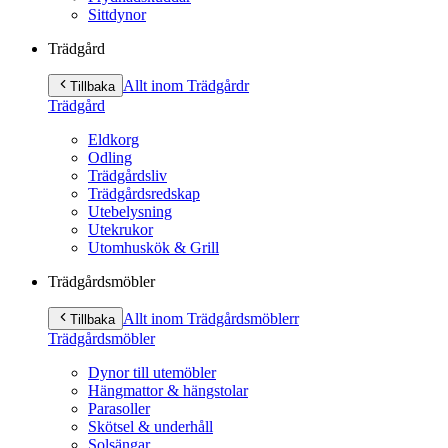
Sittdynor
Trädgård
Allt inom Trädgård
r
Tillbaka
Trädgård
Eldkorg
Odling
Trädgårdsliv
Trädgårdsredskap
Utebelysning
Utekrukor
Utomhuskök & Grill
Trädgårdsmöbler
Allt inom Trädgårdsmöbler
r
Tillbaka
Trädgårdsmöbler
Dynor till utemöbler
Hängmattor & hängstolar
Parasoller
Skötsel & underhåll
Solsängar