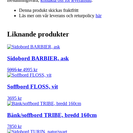
Beställningsvara,
kontakta oss för leveranstid
.
Denna produkt skickas fraktfritt
Läs mer om vår leverans och returpolicy
här
Liknande produkter
Sidobord BARBIER, ask
Det
Det
5995
kr
4995
kr
ursprungliga
nuvarande
priset
priset
var:
är:
Soffbord FLOSS, vit
5995 kr.
4995 kr.
3695
kr
Bänk/soffbord TRIBE, bredd 160cm
7850
kr