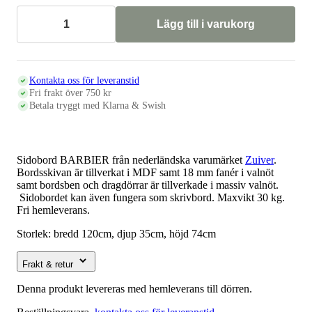
Lägg till i varukorg
Sidobord
BARBIER,
valnöt
mängd
Kontakta oss för leveranstid
Fri frakt över 750 kr
Betala tryggt med Klarna & Swish
Sidobord BARBIER från nederländska varumärket
Zuiver
.
Bordsskivan är tillverkat i MDF samt 18 mm fanér i valnöt
samt bordsben och dragdörrar är tillverkade i massiv valnöt.
Sidobordet kan även fungera som skrivbord. Maxvikt 30 kg.
Fri hemleverans.
Storlek: bredd 120cm, djup 35cm, höjd 74cm
Frakt & retur
Denna produkt levereras med hemleverans till dörren.