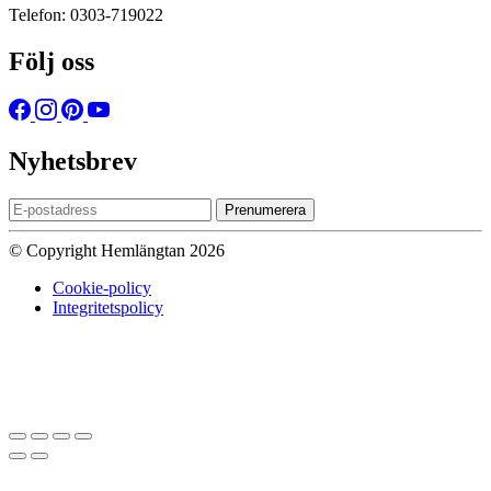
Telefon: 0303-719022
Följ oss
Nyhetsbrev
Prenumerera
© Copyright Hemlängtan 2026
Cookie-policy
Integritetspolicy
Sätt upp dig på väntelistan
Vi kommer att meddela dig när varan
finns i lager igen om du anger en giltig epost nedan.
Email
Vi kommer inte att dela din
epost-adress med någon annan.
Meddela mig när varan finns i lager