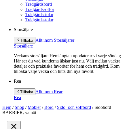
Trädgårdsbord
Trädgårdssoffor
Trädgårdsstolar
Trädgårdsstolar
Storsäljare
Allt inom Storsäljare
r
Tillbaka
Storsäljare
Veckans storsäljare Hemlängtan uppdaterar vi varje söndag.
Här ser du vad kunderna älskar just nu. Välj mellan vackra
detaljer och praktiska favoriter för hem och trädgård. Kom
tillbaka varje vecka och hitta din nya favorit.
Rea
Allt inom Rea
r
Tillbaka
Rea
Hem
/
Shop
/
Möbler
/
Bord
/
Sido- och soffbord
/
Sidobord
BARBIER, valnöt