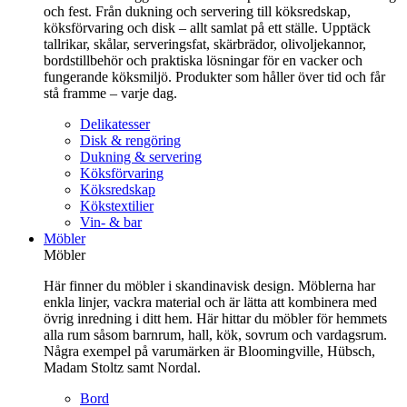
och fest. Från dukning och servering till köksredskap,
köksförvaring och disk – allt samlat på ett ställe. Upptäck
tallrikar, skålar, serveringsfat, skärbrädor, olivoljekannor,
bordstillbehör och praktiska lösningar för en vacker och
fungerande köksmiljö. Produkter som håller över tid och får
stå framme – varje dag.
Delikatesser
Disk & rengöring
Dukning & servering
Köksförvaring
Köksredskap
Kökstextilier
Vin- & bar
Möbler
Möbler
Här finner du möbler i skandinavisk design. Möblerna har
enkla linjer, vackra material och är lätta att kombinera med
övrig inredning i ditt hem. Här hittar du möbler för hemmets
alla rum såsom barnrum, hall, kök, sovrum och vardagsrum.
Några exempel på varumärken är Bloomingville, Hübsch,
Madam Stoltz samt Nordal.
Bord