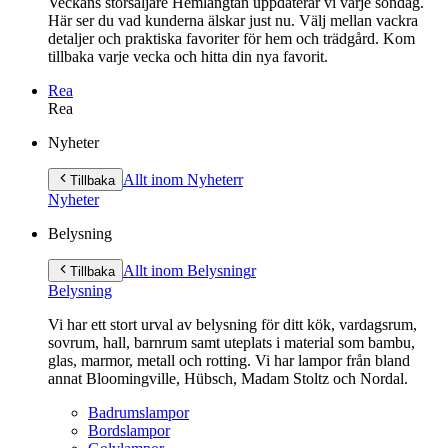
Veckans storsäljare Hemlängtan uppdaterar vi varje söndag.
Här ser du vad kunderna älskar just nu. Välj mellan vackra
detaljer och praktiska favoriter för hem och trädgård. Kom
tillbaka varje vecka och hitta din nya favorit.
Rea
Rea
Gå
Nyheter
vidare
till
Allt inom Nyheter
r
Tillbaka
innehåll
Nyheter
Belysning
Allt inom Belysning
r
Tillbaka
Belysning
Vi har ett stort urval av belysning för ditt kök, vardagsrum,
sovrum, hall, barnrum samt uteplats i material som bambu,
glas, marmor, metall och rotting. Vi har lampor från bland
annat Bloomingville, Hübsch, Madam Stoltz och Nordal.
Badrumslampor
Bordslampor