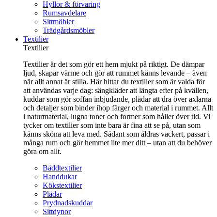
Hyllor & förvaring
Rumsavdelare
Sittmöbler
Trädgårdsmöbler
Textilier
Textilier
Textilier är det som gör ett hem mjukt på riktigt. De dämpar
ljud, skapar värme och gör att rummet känns levande – även
när allt annat är stilla. Här hittar du textilier som är valda för
att användas varje dag: sängkläder att längta efter på kvällen,
kuddar som gör soffan inbjudande, plädar att dra över axlarna
och detaljer som binder ihop färger och material i rummet. Allt
i naturmaterial, lugna toner och former som håller över tid. Vi
tycker om textilier som inte bara är fina att se på, utan som
känns sköna att leva med. Sådant som åldras vackert, passar i
många rum och gör hemmet lite mer ditt – utan att du behöver
göra om allt.
Bäddtextilier
Handdukar
Kökstextilier
Plädar
Prydnadskuddar
Sittdynor