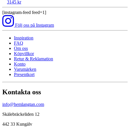
3145
kr
[instagram-feed feed=1]
Följ oss på Instagram
Inspiration
FAQ
Om oss
Köpvillkor
Retur & Reklamation
Konto
Varumärken
Presentkort
Kontakta oss
info@hemlangtan.com
Skälebräckeliden 12
442 33 Kungälv