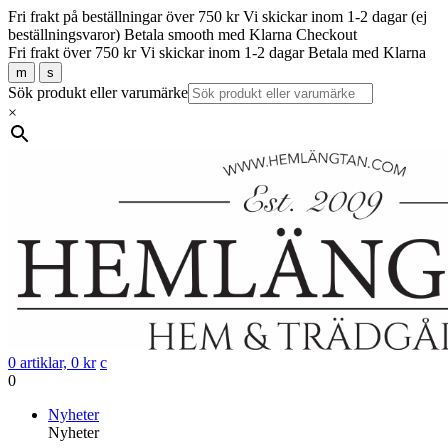
Fri frakt på beställningar över 750 kr
Vi skickar inom 1-2 dagar (ej
beställningsvaror)
Betala smooth med Klarna Checkout
Fri frakt över 750 kr
Vi skickar inom 1-2 dagar
Betala med Klarna
m
s
Sök produkt eller varumärke
×
0 artiklar,
0
kr
c
0
Gå
Nyheter
vidare
Nyheter