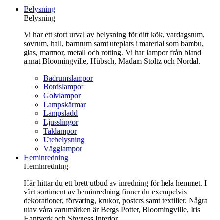
till
Belysning
innehåll
Belysning
Vi har ett stort urval av belysning för ditt kök, vardagsrum,
sovrum, hall, barnrum samt uteplats i material som bambu,
glas, marmor, metall och rotting. Vi har lampor från bland
annat Bloomingville, Hübsch, Madam Stoltz och Nordal.
Badrumslampor
Bordslampor
Golvlampor
Lampskärmar
Lampsladd
Ljusslingor
Taklampor
Utebelysning
Vägglampor
Heminredning
Heminredning
Här hittar du ett brett utbud av inredning för hela hemmet. I
vårt sortiment av heminredning finner du exempelvis
dekorationer, förvaring, krukor, posters samt textilier. Några
utav våra varumärken är Bergs Potter, Bloomingville, Iris
Hantverk och Shyness Interior.