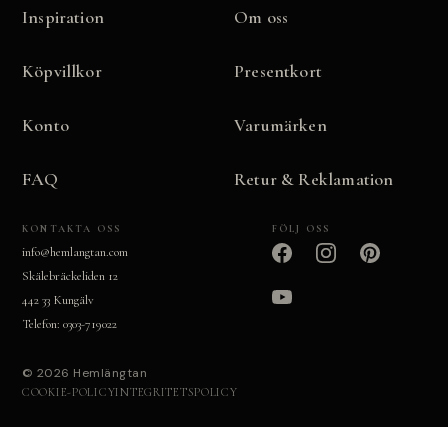
Inspiration
Om oss
Köpvillkor
Presentkort
Konto
Varumärken
FAQ
Retur & Reklamation
KONTAKTA OSS
FÖLJ OSS
info@hemlangtan.com
Skälebräckeliden 12
442 33 Kungälv
Telefon: 0303-719022
© 2026 Hemlängtan
COOKIE-POLICY
INTEGRITETSPOLICY