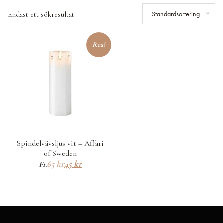
Standardsortering
Endast ett sökresultat
Rea!
Spindelvävsljus vit – Affari
of Sweden
65
kr
45
kr
Fr.