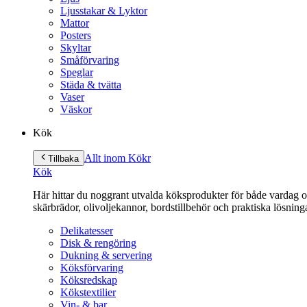
Ljusstakar & Lyktor
Mattor
Posters
Skyltar
Småförvaring
Speglar
Städa & tvätta
Vaser
Väskor
Kök
Allt inom Kök
r
Tillbaka
Kök
Här hittar du noggrant utvalda köksprodukter för både vardag och 
skärbrädor, olivoljekannor, bordstillbehör och praktiska lösnin
Delikatesser
Disk & rengöring
Dukning & servering
Köksförvaring
Köksredskap
Kökstextilier
Vin- & bar