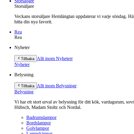
Storsäljare
Storsäljare
Veckans storsäljare Hemlängtan uppdaterar vi varje söndag. Här 
hitta din nya favorit.
Rea
Rea
Gå
Nyheter
vidare
till
Allt inom Nyheter
r
Tillbaka
innehåll
Nyheter
Belysning
Allt inom Belysning
r
Tillbaka
Belysning
Vi har ett stort urval av belysning för ditt kök, vardagsrum, so
Hübsch, Madam Stoltz och Nordal.
Badrumslampor
Bordslampor
Golvlampor
Lampskärmar