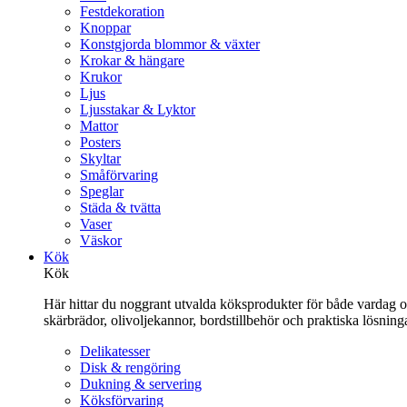
Festdekoration
Knoppar
Konstgjorda blommor & växter
Krokar & hängare
Krukor
Ljus
Ljusstakar & Lyktor
Mattor
Posters
Skyltar
Småförvaring
Speglar
Städa & tvätta
Vaser
Väskor
Kök
Kök
Här hittar du noggrant utvalda köksprodukter för både vardag och 
skärbrädor, olivoljekannor, bordstillbehör och praktiska lösnin
Delikatesser
Disk & rengöring
Dukning & servering
Köksförvaring