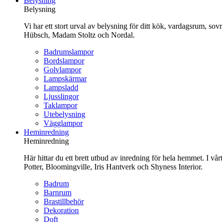
Belysning
innehåll
Belysning
Vi har ett stort urval av belysning för ditt kök, vardagsrum, so
Hübsch, Madam Stoltz och Nordal.
Badrumslampor
Bordslampor
Golvlampor
Lampskärmar
Lampsladd
Ljusslingor
Taklampor
Utebelysning
Vägglampor
Heminredning
Heminredning
Här hittar du ett brett utbud av inredning för hela hemmet. I vå
Potter, Bloomingville, Iris Hantverk och Shyness Interior.
Badrum
Barnrum
Brastillbehör
Dekoration
Doft