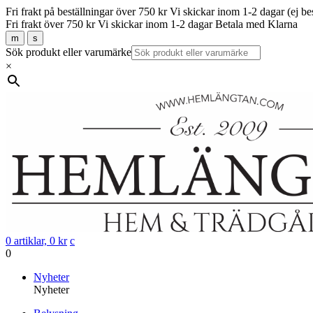
Fri frakt på beställningar över 750 kr
Vi skickar inom 1-2 dagar (ej be
Fri frakt över 750 kr
Vi skickar inom 1-2 dagar
Betala med Klarna
m
s
Sök produkt eller varumärke
×
0 artiklar,
0
kr
c
0
Gå
Nyheter
vidare
Nyheter
till