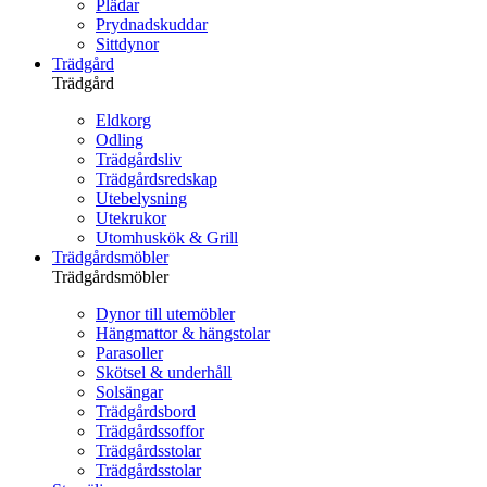
Plädar
Prydnadskuddar
Sittdynor
Trädgård
Trädgård
Eldkorg
Odling
Trädgårdsliv
Trädgårdsredskap
Utebelysning
Utekrukor
Utomhuskök & Grill
Trädgårdsmöbler
Trädgårdsmöbler
Dynor till utemöbler
Hängmattor & hängstolar
Parasoller
Skötsel & underhåll
Solsängar
Trädgårdsbord
Trädgårdssoffor
Trädgårdsstolar
Trädgårdsstolar