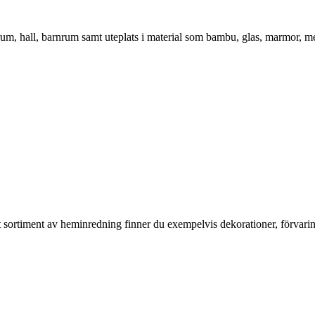
vrum, hall, barnrum samt uteplats i material som bambu, glas, marmor, m
rt sortiment av heminredning finner du exempelvis dekorationer, förvari