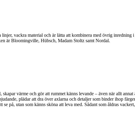
linjer, vackra material och är lätta att kombinera med övrig inredning 
en är Bloomingville, Hübsch, Madam Stoltz samt Nordal.
, skapar värme och gör att rummet känns levande – även när allt annat är 
bjudande, plädar att dra över axlarna och detaljer som binder ihop färger
a att se på, utan som känns sköna att leva med. Sådant som åldras vackert