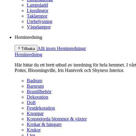
Lampsladd
Ljusslingor
Taklampor
Utebelysning
Vägglampor
Heminredning
Allt inom Heminredning
r
Tillbaka
Heminredning
Här hittar du ett brett utbud av inredning för hela hemmet. I vå
Potter, Bloomingville, Iris Hantverk och Shyness Interior.
Badrum
Barnrum
Brastillbehör
Dekoration
Doft
Festdekoration
Knoppar
Konstgjorda blommor & växter
Krokar & hängare
Krukor
Ljus