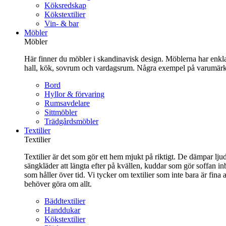
Köksredskap
Kökstextilier
Vin- & bar
Möbler
Möbler
Här finner du möbler i skandinavisk design. Möblerna har enkla 
hall, kök, sovrum och vardagsrum. Några exempel på varumärk
Bord
Hyllor & förvaring
Rumsavdelare
Sittmöbler
Trädgårdsmöbler
Textilier
Textilier
Textilier är det som gör ett hem mjukt på riktigt. De dämpar ljud
sängkläder att längta efter på kvällen, kuddar som gör soffan in
som håller över tid. Vi tycker om textilier som inte bara är fin
behöver göra om allt.
Bäddtextilier
Handdukar
Kökstextilier