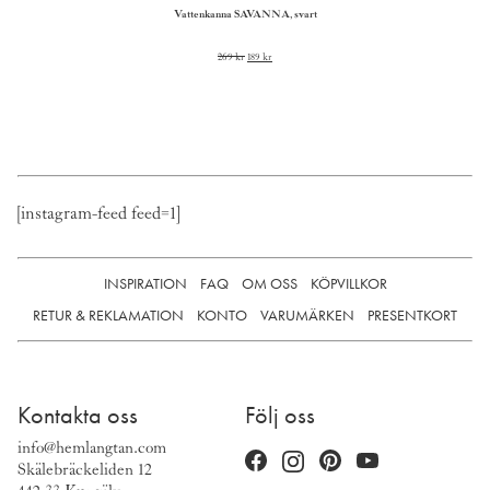
Vattenkanna SAVANNA, svart
Det
Det
269
kr
189
kr
ursprungliga
nuvarande
priset
priset
var:
är:
269 kr.
189 kr.
[instagram-feed feed=1]
INSPIRATION
FAQ
OM OSS
KÖPVILLKOR
RETUR & REKLAMATION
KONTO
VARUMÄRKEN
PRESENTKORT
Kontakta oss
Följ oss
info@hemlangtan.com
Skälebräckeliden 12
442 33 Kungälv