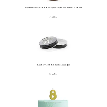
Bambubricka SINAN dekorationsbricka natur 43–75 cm
Fr.
315
kr
Lock DAISY till Ball Mason Jar
25
kr
5
kr