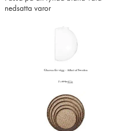
nedsatta varor
Glasvas för vägg – Affari of Sweden
Fr.
65
kr
45
kr