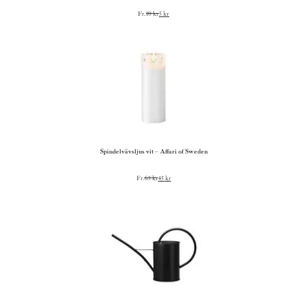
Fr.
10
kr
5
kr
Spindelvävsljus vit – Affari of Sweden
Fr.
65
kr
45
kr