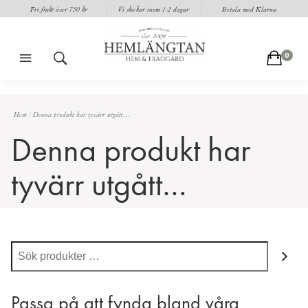
Fri frakt över 750 kr
Vi skickar inom 1-2 dagar
Betala med Klarna
m
s
c
0
Hem
/
Denna produkt har tyvärr utgått…
Denna produkt har
tyvärr utgått…
Sök
Passa på att fynda bland våra