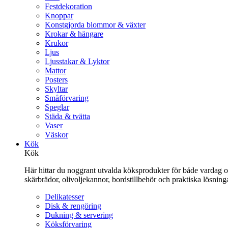
Festdekoration
Knoppar
Konstgjorda blommor & växter
Krokar & hängare
Krukor
Ljus
Ljusstakar & Lyktor
Mattor
Posters
Skyltar
Småförvaring
Speglar
Städa & tvätta
Vaser
Väskor
Kök
Kök
Här hittar du noggrant utvalda köksprodukter för både vardag och 
skärbrädor, olivoljekannor, bordstillbehör och praktiska lösnin
Delikatesser
Disk & rengöring
Dukning & servering
Köksförvaring