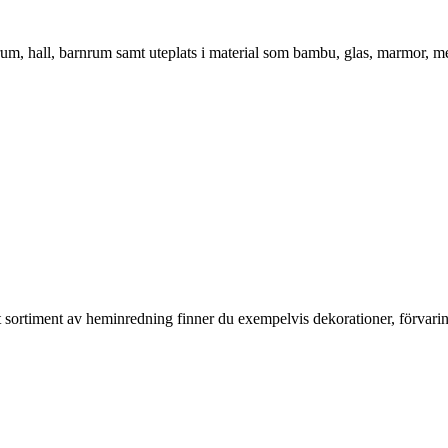
vrum, hall, barnrum samt uteplats i material som bambu, glas, marmor, m
rt sortiment av heminredning finner du exempelvis dekorationer, förvari