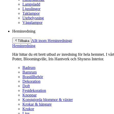
Lampsladd
Ljusslingor
Taklampor
Utebelysning
Vägglampor
Heminredning
Allt inom Heminredning
r
Tillbaka
Heminredning
Här hittar du ett brett utbud av inredning för hela hemmet. I vå
Potter, Bloomingville, Iris Hantverk och Shyness Interior.
Badrum
Barnrum
Brastillbehör
Dekoration
Doft
Festdekoration
Knoppar
Konstgjorda blommor & växter
Krokar & hängare
Krukor
Ljus