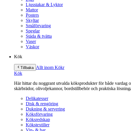
Ljusstakar & Lyktor
Mattor
Posters
Skyltar
Småförvaring
Speglar
Städa & tvätta
Vaser
Väskor
Kök
Allt inom Kök
r
Tillbaka
Kök
Här hittar du noggrant utvalda köksprodukter för både vardag och 
skärbrädor, olivoljekannor, bordstillbehör och praktiska lösnin
Delikatesser
Disk & rengöring
Dukning & servering
Köksförvaring
Köksredskap
Kökstextilier
Vin- & bar