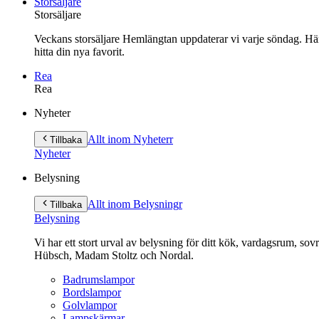
Storsäljare
Storsäljare
Veckans storsäljare Hemlängtan uppdaterar vi varje söndag. Här 
hitta din nya favorit.
Rea
Rea
Gå
Nyheter
vidare
till
Allt inom Nyheter
r
Tillbaka
innehåll
Nyheter
Belysning
Allt inom Belysning
r
Tillbaka
Belysning
Vi har ett stort urval av belysning för ditt kök, vardagsrum, so
Hübsch, Madam Stoltz och Nordal.
Badrumslampor
Bordslampor
Golvlampor
Lampskärmar