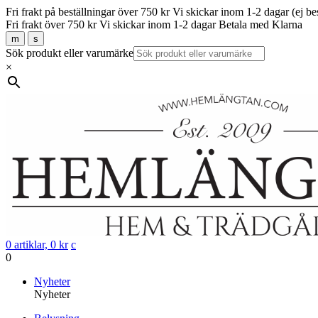
Fri frakt på beställningar över 750 kr
Vi skickar inom 1-2 dagar (ej be
Fri frakt över 750 kr
Vi skickar inom 1-2 dagar
Betala med Klarna
m
s
Sök produkt eller varumärke
×
0 artiklar,
0
kr
c
0
Gå
Nyheter
vidare
Nyheter
till