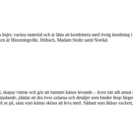
linjer, vackra material och är lätta att kombinera med övrig inredning 
en är Bloomingville, Hübsch, Madam Stoltz samt Nordal.
, skapar värme och gör att rummet känns levande – även när allt annat är 
bjudande, plädar att dra över axlarna och detaljer som binder ihop färger
a att se på, utan som känns sköna att leva med. Sådant som åldras vackert