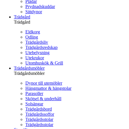
Plädar
Prydnadskuddar
Sittdynor
Trädgård
Trädgård
Eldkorg
Odling
Trädgårdsliv
Trädgårdsredskap
Utebelysning
Utekrukor
Utomhuskök & Grill
Trädgårdsmöbler
Trädgårdsmöbler
Dynor till utemöbler
Hängmattor & hängstolar
Parasoller
Skötsel & underhåll
Solsängar
Trädgårdsbord
Trädgårdssoffor
Trädgårdsstolar
Trädgårdsstolar