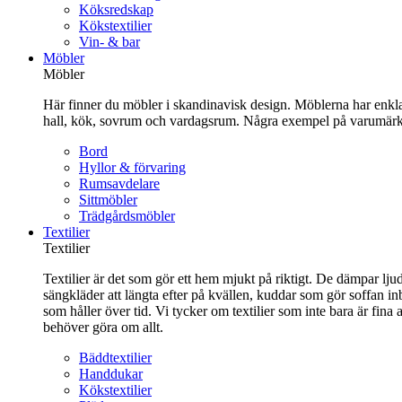
Köksredskap
Kökstextilier
Vin- & bar
Möbler
Möbler
Här finner du möbler i skandinavisk design. Möblerna har enkla 
hall, kök, sovrum och vardagsrum. Några exempel på varumärk
Bord
Hyllor & förvaring
Rumsavdelare
Sittmöbler
Trädgårdsmöbler
Textilier
Textilier
Textilier är det som gör ett hem mjukt på riktigt. De dämpar ljud
sängkläder att längta efter på kvällen, kuddar som gör soffan in
som håller över tid. Vi tycker om textilier som inte bara är fin
behöver göra om allt.
Bäddtextilier
Handdukar
Kökstextilier