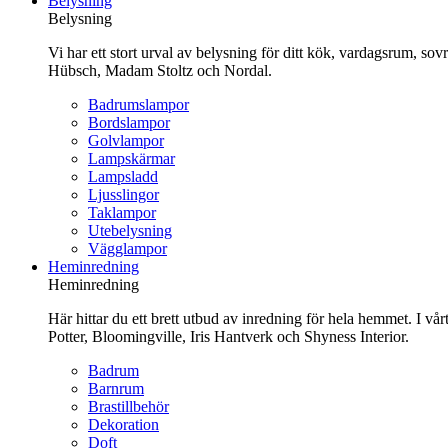
Belysning
innehåll
Belysning
Vi har ett stort urval av belysning för ditt kök, vardagsrum, so
Hübsch, Madam Stoltz och Nordal.
Badrumslampor
Bordslampor
Golvlampor
Lampskärmar
Lampsladd
Ljusslingor
Taklampor
Utebelysning
Vägglampor
Heminredning
Heminredning
Här hittar du ett brett utbud av inredning för hela hemmet. I vå
Potter, Bloomingville, Iris Hantverk och Shyness Interior.
Badrum
Barnrum
Brastillbehör
Dekoration
Doft