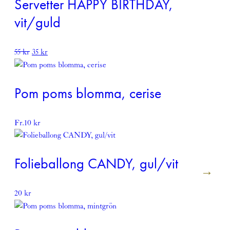
Servetter HAPPY BIRTHDAY,
15 kr.
5 kr.
vit/guld
Det
Det
55
kr
35
kr
ursprungliga
nuvarande
priset
priset
var:
är:
Pom poms blomma, cerise
55 kr.
35 kr.
Fr.
10
kr
Folieballong CANDY, gul/vit
20
kr