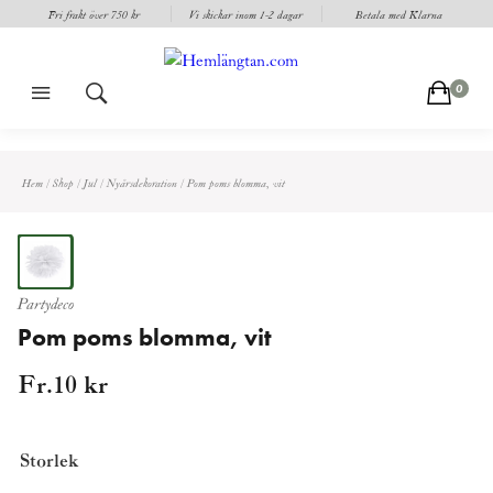
Fri frakt över 750 kr
Vi skickar inom 1-2 dagar
Betala med Klarna
m
s
c
0
Hem
/
Shop
/
Jul
/
Nyårsdekoration
/
Pom poms blomma, vit
Partydeco
Pom poms blomma, vit
Fr.
10
kr
Storlek