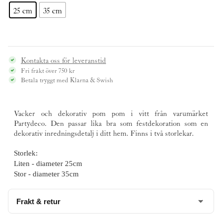
25 cm
35 cm
Kontakta oss för leveranstid
Fri frakt över 750 kr
Betala tryggt med Klarna & Swish
Vacker och dekorativ pom pom i vitt från varumärket
Partydeco
. Den passar lika bra som festdekoration som en
dekorativ inredningsdetalj i ditt hem. Finns i två storlekar.
Storlek:
Liten - diameter 25cm
Stor - diameter 35cm
Frakt & retur
Denna produkt är tyvärr slut på vårt lager och är en