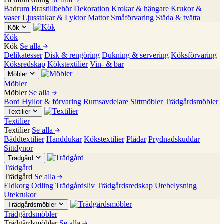
Badrum
Brastillbehör
Dekoration
Krokar & hängare
Krukor &
vaser
Ljusstakar & Lyktor
Mattor
Småförvaring
Städa & tvätta
Kök
Kök
Kök
Se alla
Delikatesser
Disk & rengöring
Dukning & servering
Köksförvaring
Köksredskap
Kökstextilier
Vin- & bar
Möbler
Möbler
Möbler
Se alla
Bord
Hyllor & förvaring
Rumsavdelare
Sittmöbler
Trädgårdsmöbler
Textilier
Textilier
Textilier
Se alla
Bäddtextilier
Handdukar
Kökstextilier
Plädar
Prydnadskuddar
Sittdynor
Trädgård
Trädgård
Trädgård
Se alla
Eldkorg
Odling
Trädgårdsliv
Trädgårdsredskap
Utebelysning
Utekrukor
Trädgårdsmöbler
Trädgårdsmöbler
Trädgårdsmöbler
Se alla