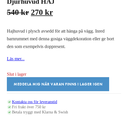
Djurhuvud HAJ
Det
Det
540
kr
270
kr
ursprungliga
nuvarande
priset
priset
Hajhuvud i plysch avsedd för att hänga på vägg. Inred
var:
är:
barnrummet med denna gosiga väggdekoration eller ge bort
den som exempelvis doppresent.
540 kr.
270 kr.
Läs mer...
Slut i lager
MEDDELA MIG NÄR VARAN FINNS I LAGER IGEN
Kontakta oss för leveranstid
Fri frakt över 750 kr
Betala tryggt med Klarna & Swish