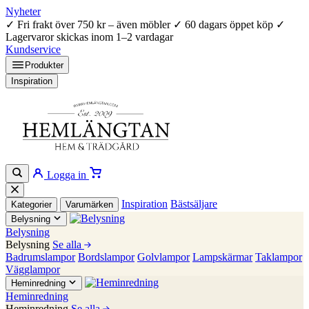
Nyheter
✓
Fri frakt över 750 kr – även möbler
✓
60 dagars öppet köp
✓
Lagervaror skickas inom 1–2 vardagar
Kundservice
Produkter
Inspiration
Logga in
Inspiration
Bästsäljare
Kategorier
Varumärken
Belysning
Belysning
Belysning
Se alla
Badrumslampor
Bordslampor
Golvlampor
Lampskärmar
Taklampor
Vägglampor
Heminredning
Heminredning
Heminredning
Se alla