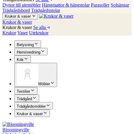
Dynor till utemöbler
Hängmattor & hängstolar
Parasoller
Solsängar
Trädgårdsbord
Trädgårdsstolar
Krukor & vaser
Krukor & vaser
Krukor & vaser
Se alla
Krukor
Vaser
Utekrukor
Belysning
Heminredning
Kök
Möbler
Textilier
Trädgård
Trädgårdsmöbler
Krukor & vaser
Bloomingville