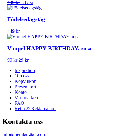
Det
Det
449
kr
135
kr
ursprungliga
nuvarande
priset
priset
var:
är:
Födelsedagståg
449 kr.
135 kr.
449
kr
Vimpel HAPPY BIRTHDAY, rosa
Det
Det
99
kr
29
kr
ursprungliga
nuvarande
Inspiration
priset
priset
Om oss
var:
är:
Köpvillkor
99 kr.
29 kr.
Presentkort
Konto
Varumärken
FAQ
Retur & Reklamation
Kontakta oss
info@hemlangtan.com