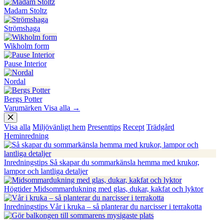
Madam Stoltz
Strömshaga
Wikholm form
Pause Interior
Nordal
Bergs Potter
Varumärken
Visa alla
→
Visa alla
Miljövänligt hem
Presenttips
Recept
Trädgård
Heminredning
Inredningstips
Så skapar du sommarkänsla hemma med krukor,
lampor och lantliga detaljer
Högtider
Midsommardukning med glas, dukar, kakfat och lyktor
Inredningstips
Vår i kruka – så planterar du narcisser i terrakotta