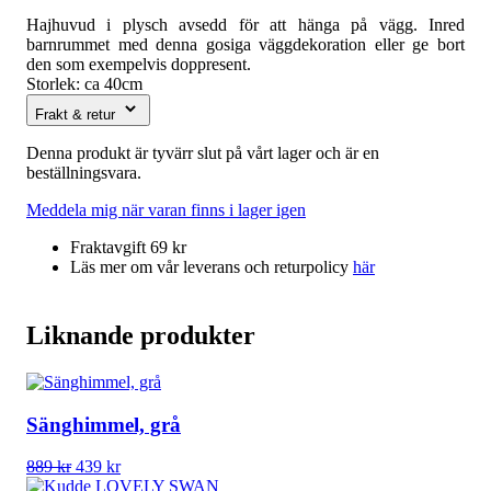
Hajhuvud i plysch avsedd för att hänga på vägg. Inred
barnrummet med denna gosiga väggdekoration eller ge bort
den som exempelvis doppresent.
Storlek: ca 40cm
Frakt & retur
Denna produkt är tyvärr slut på vårt lager och är en
beställningsvara.
Meddela mig när varan finns i lager igen
Fraktavgift 69 kr
Läs mer om vår leverans och returpolicy
här
Liknande produkter
Sänghimmel, grå
Det
Det
889
kr
439
kr
ursprungliga
nuvarande