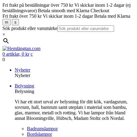
Fri frakt på beställningar över 750 kr
Vi skickar inom 1-2 dagar (ej
beställningsvaror)
Betala smooth med Klarna Checkout
Fri frakt över 750 kr
Vi skickar inom 1-2 dagar
Betala med Klarna
m
s
Sök produkt eller varumärke
×
0 artiklar,
0
kr
c
0
Gå
Nyheter
vidare
Nyheter
till
Belysning
innehåll
Belysning
Vi har ett stort urval av belysning för ditt kök, vardagsrum,
sovrum, hall, barnrum samt uteplats i material som bambu,
glas, marmor, metall och rotting. Vi har lampor från bland
annat Bloomingville, Hübsch, Madam Stoltz och Nordal.
Badrumslampor
Bordslampor