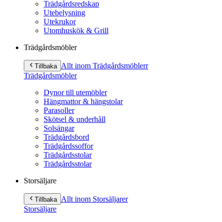
Trädgårdsredskap
Utebelysning
Utekrukor
Utomhuskök & Grill
Trädgårdsmöbler
Allt inom Trädgårdsmöbler
r
Tillbaka
Trädgårdsmöbler
Dynor till utemöbler
Hängmattor & hängstolar
Parasoller
Skötsel & underhåll
Solsängar
Trädgårdsbord
Trädgårdssoffor
Trädgårdsstolar
Trädgårdsstolar
Storsäljare
Allt inom Storsäljare
r
Tillbaka
Storsäljare