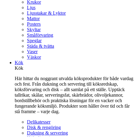
Krukor
Ljus
Ljusstakar & Lyktor
Mattor
Posters
Skyltar
Småförvaring
Speglar
Städa & tvätta
Vaser
Väskor
Kök
Kök
Här hittar du noggrant utvalda köksprodukter för både vardag
och fest. Från dukning och servering till köksredskap,
köksförvaring och disk – allt samlat på ett ställe. Upptäck
tallrikar, skålar, serveringsfat, skärbrädor, olivoljekannor,
bordstillbehör och praktiska lösningar för en vacker och
fungerande köksmiljö. Produkter som håller över tid och får
stå framme – varje dag.
Delikatesser
Disk & rengöring
Dukning & servering