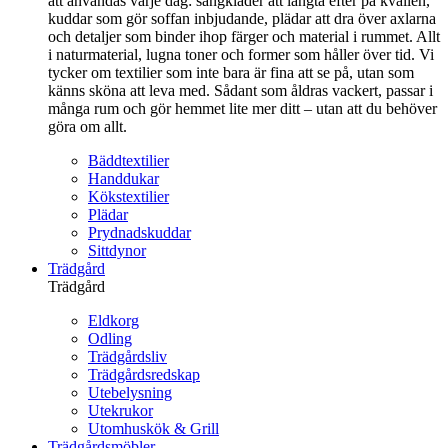
att användas varje dag: sängkläder att längta efter på kvällen,
kuddar som gör soffan inbjudande, plädar att dra över axlarna
och detaljer som binder ihop färger och material i rummet. Allt
i naturmaterial, lugna toner och former som håller över tid. Vi
tycker om textilier som inte bara är fina att se på, utan som
känns sköna att leva med. Sådant som åldras vackert, passar i
många rum och gör hemmet lite mer ditt – utan att du behöver
göra om allt.
Bäddtextilier
Handdukar
Kökstextilier
Plädar
Prydnadskuddar
Sittdynor
Trädgård
Trädgård
Eldkorg
Odling
Trädgårdsliv
Trädgårdsredskap
Utebelysning
Utekrukor
Utomhuskök & Grill
Trädgårdsmöbler