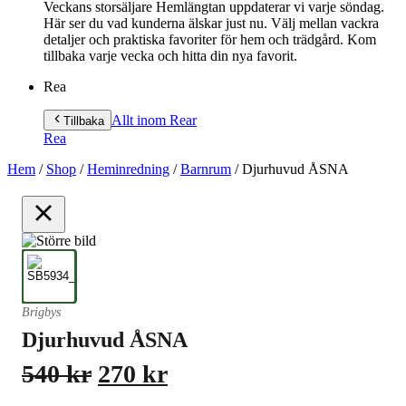
Veckans storsäljare Hemlängtan uppdaterar vi varje söndag.
Här ser du vad kunderna älskar just nu. Välj mellan vackra
detaljer och praktiska favoriter för hem och trädgård. Kom
tillbaka varje vecka och hitta din nya favorit.
Rea
Allt inom Rea
r
Tillbaka
Rea
Hem
/
Shop
/
Heminredning
/
Barnrum
/
Djurhuvud ÅSNA
Brigbys
Djurhuvud ÅSNA
Det
Det
540
kr
270
kr
ursprungliga
nuvarande