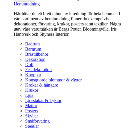
Heminredning
Här hittar du ett brett utbud av inredning för hela hemmet. I
vårt sortiment av heminredning finner du exempelvis
dekorationer, förvaring, krukor, posters samt textilier. Några
utav våra varumärken är Bergs Potter, Bloomingville, Iris
Hantverk och Shyness Interior.
Badrum
Barnrum
Brastillbehör
Dekoration
Doft
Festdekoration
Knoppar
Konstgjorda blommor & växter
Krokar & hängare
Krukor
Ljus
Ljusstakar & Lyktor
Mattor
Posters
Skyltar
Småförvaring
Speglar