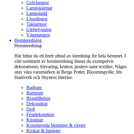
Golvlampor
Lampskärmar
Lampsladd
Ljusslingor
Taklampor
Utebelysning
Vägglampor
Heminredning
Heminredning
Här hittar du ett brett utbud av inredning för hela hemmet. I
vårt sortiment av heminredning finner du exempelvis
dekorationer, förvaring, krukor, posters samt textilier. Några
utav våra varumärken är Bergs Potter, Bloomingville, Iris
Hantverk och Shyness Interior.
Badrum
Barnrum
Brastillbehör
Dekoration
Doft
Festdekoration
Knoppar
Konstgjorda blommor & växter
Krokar & hängare