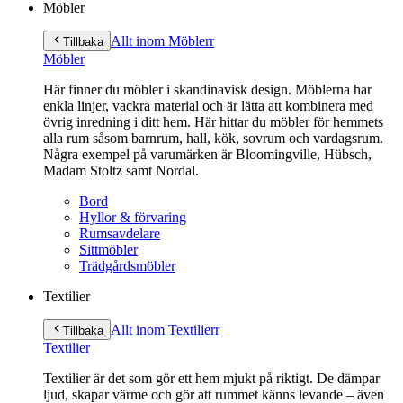
Möbler
Allt inom Möbler
r
Tillbaka
Möbler
Här finner du möbler i skandinavisk design. Möblerna har
enkla linjer, vackra material och är lätta att kombinera med
övrig inredning i ditt hem. Här hittar du möbler för hemmets
alla rum såsom barnrum, hall, kök, sovrum och vardagsrum.
Några exempel på varumärken är Bloomingville, Hübsch,
Madam Stoltz samt Nordal.
Bord
Hyllor & förvaring
Rumsavdelare
Sittmöbler
Trädgårdsmöbler
Textilier
Allt inom Textilier
r
Tillbaka
Textilier
Textilier är det som gör ett hem mjukt på riktigt. De dämpar
ljud, skapar värme och gör att rummet känns levande – även