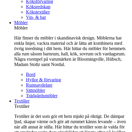
Köksförvaring
Köksredskap
Kökstextilier
Vin- & bar
Möbler
Möbler
Här finner du möbler i skandinavisk design. Möblerna har
enkla linjer, vackra material och är lätta att kombinera med
övrig inredning i ditt hem. Här hittar du möbler för hemmets
alla rum såsom barnrum, hall, kök, sovrum och vardagsrum.
Några exempel på varumärken är Bloomingville, Hübsch,
Madam Stoltz samt Nordal.
Bord
Hyllor & förvaring
Rumsavdelare
Sittmöbler
Trädgårdsmöbler
Textilier
Textilier
Textilier är det som gör ett hem mjukt på riktigt. De dämpar
ljud, skapar värme och gör att rummet känns levande – även
när allt annat är stilla. Här hittar du textilier som är valda för