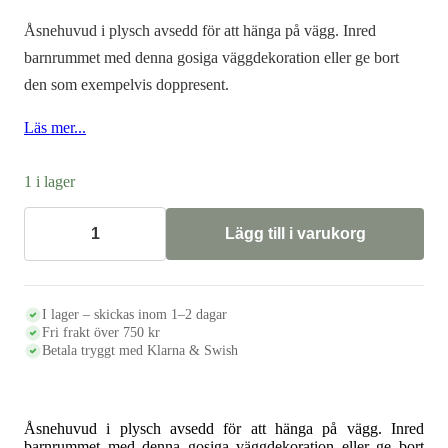
priset
priset
Åsnehuvud i plysch avsedd för att hänga på vägg. Inred
var:
är:
barnrummet med denna gosiga väggdekoration eller ge bort
den som exempelvis doppresent.
540 kr.
270 kr.
Läs mer...
1 i lager
Lägg till i varukorg
Djurhuvud
ÅSNA
mängd
I lager – skickas inom 1–2 dagar
Fri frakt över 750 kr
Betala tryggt med Klarna & Swish
Åsnehuvud i plysch avsedd för att hänga på vägg. Inred
barnrummet med denna gosiga väggdekoration eller ge bort