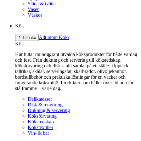
Städa & tvätta
Vaser
Väskor
Kök
Allt inom Kök
r
Tillbaka
Kök
Här hittar du noggrant utvalda köksprodukter för både vardag
och fest. Från dukning och servering till köksredskap,
köksförvaring och disk – allt samlat på ett ställe. Upptäck
tallrikar, skålar, serveringsfat, skärbrädor, olivoljekannor,
bordstillbehör och praktiska lösningar för en vacker och
fungerande köksmiljö. Produkter som håller över tid och får
stå framme – varje dag.
Delikatesser
Disk & rengöring
Dukning & servering
Köksförvaring
Köksredskap
Kökstextilier
Vin- & bar