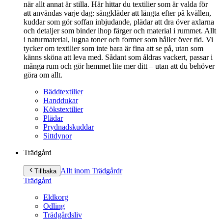
när allt annat är stilla. Här hittar du textilier som är valda för
att användas varje dag: sängkläder att längta efter på kvällen,
kuddar som gör soffan inbjudande, plädar att dra över axlarna
och detaljer som binder ihop färger och material i rummet. Allt
i naturmaterial, lugna toner och former som håller över tid. Vi
tycker om textilier som inte bara är fina att se på, utan som
känns sköna att leva med. Sådant som åldras vackert, passar i
många rum och gör hemmet lite mer ditt – utan att du behöver
göra om allt.
Bäddtextilier
Handdukar
Kökstextilier
Plädar
Prydnadskuddar
Sittdynor
Trädgård
Allt inom Trädgård
r
Tillbaka
Trädgård
Eldkorg
Odling
Trädgårdsliv