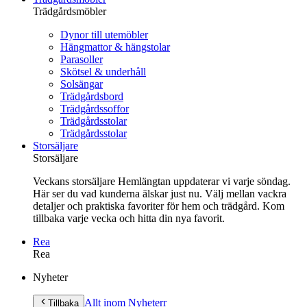
Trädgårdsmöbler
Dynor till utemöbler
Hängmattor & hängstolar
Parasoller
Skötsel & underhåll
Solsängar
Trädgårdsbord
Trädgårdssoffor
Trädgårdsstolar
Trädgårdsstolar
Storsäljare
Storsäljare
Veckans storsäljare Hemlängtan uppdaterar vi varje söndag.
Här ser du vad kunderna älskar just nu. Välj mellan vackra
detaljer och praktiska favoriter för hem och trädgård. Kom
tillbaka varje vecka och hitta din nya favorit.
Rea
Rea
Gå
Nyheter
vidare
till
Allt inom Nyheter
r
Tillbaka