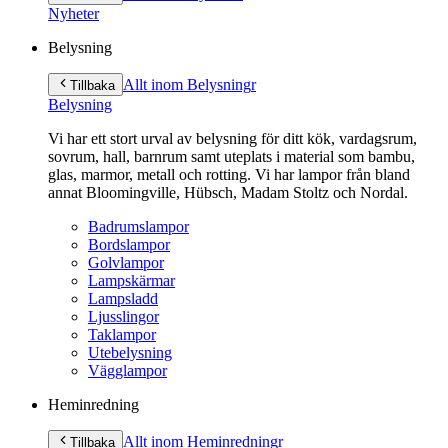
innehåll
Nyheter
Belysning
Allt inom Belysning
r
Tillbaka
Belysning
Vi har ett stort urval av belysning för ditt kök, vardagsrum,
sovrum, hall, barnrum samt uteplats i material som bambu,
glas, marmor, metall och rotting. Vi har lampor från bland
annat Bloomingville, Hübsch, Madam Stoltz och Nordal.
Badrumslampor
Bordslampor
Golvlampor
Lampskärmar
Lampsladd
Ljusslingor
Taklampor
Utebelysning
Vägglampor
Heminredning
Allt inom Heminredning
r
Tillbaka