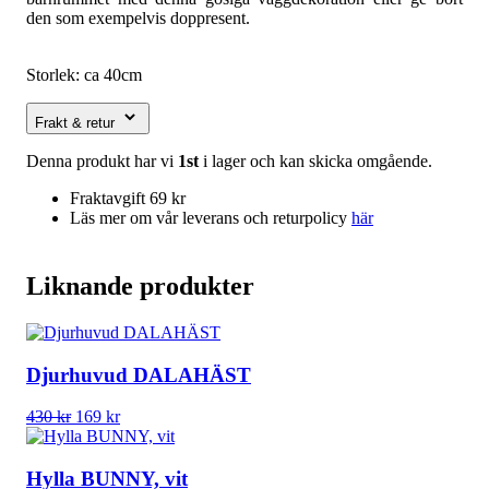
den som exempelvis doppresent.
Storlek: ca 40cm
Frakt & retur
Denna produkt har vi
1st
i lager och kan skicka omgående.
Fraktavgift 69 kr
Läs mer om vår leverans och returpolicy
här
Liknande produkter
Djurhuvud DALAHÄST
Det
Det
430
kr
169
kr
ursprungliga
nuvarande
priset
priset
var:
är:
Hylla BUNNY, vit