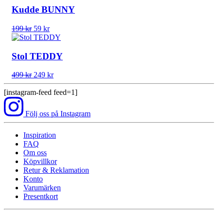
var:
är:
Kudde BUNNY
265 kr.
99 kr.
Det
Det
199
kr
59
kr
ursprungliga
nuvarande
priset
priset
var:
är:
Stol TEDDY
199 kr.
59 kr.
Det
Det
499
kr
249
kr
ursprungliga
nuvarande
priset
priset
[instagram-feed feed=1]
var:
är:
499 kr.
249 kr.
Följ oss på Instagram
Inspiration
FAQ
Om oss
Köpvillkor
Retur & Reklamation
Konto
Varumärken
Presentkort