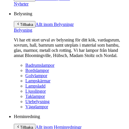
innehåll
Nyheter
Belysning
Allt inom Belysning
r
Tillbaka
Belysning
Vi har ett stort urval av belysning för ditt kök, vardagsrum,
sovrum, hall, barnrum samt uteplats i material som bambu,
glas, marmor, metall och rotting. Vi har lampor från bland
annat Bloomingville, Hübsch, Madam Stoltz och Nordal.
Badrumslampor
Bordslampor
Golvlampor
Lampskärmar
Lampsladd
Ljusslingor
Taklampor
Utebelysning
Vägglampor
Heminredning
Allt inom Heminredning
r
Tillbaka