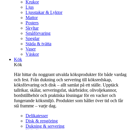
Krukor
Ljus
Ljusstakar & Lyktor
Mattor
Posters
Skyltar
Småförvaring
Speglar
Städa & tvätta
Vaser
Väskor
Kök
Kök
Här hittar du noggrant utvalda köksprodukter för både vardag
och fest. Från dukning och servering till köksredskap,
köksförvaring och disk – allt samlat på ett ställe. Upptäck
tallrikar, skålar, serveringsfat, skärbrädor, olivoljekannor,
bordstillbehör och praktiska lösningar för en vacker och
fungerande köksmiljö. Produkter som håller över tid och får
stå framme – varje dag.
Delikatesser
Disk & rengöring
Dukning & servering