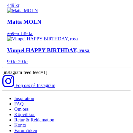
449
kr
Matta MOLN
Det
Det
359
kr
139
kr
ursprungliga
nuvarande
priset
priset
var:
är:
Vimpel HAPPY BIRTHDAY, rosa
359 kr.
139 kr.
Det
Det
99
kr
29
kr
ursprungliga
nuvarande
priset
priset
[instagram-feed feed=1]
var:
är:
99 kr.
29 kr.
Följ oss på Instagram
Inspiration
FAQ
Om oss
Köpvillkor
Retur & Reklamation
Konto
Varumärken