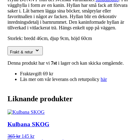
vägghylla i form av en kanin. Hyllan har små fack att förvara
saker i. Låt barnen lägga sina böcker, småprylar eller
favoritnallen i något av facken. Hyllan blir en dekorativ
inredningsdetalj i barnrummet. Den kaninformade hyllan är
tillverkad i vitlackerat trä. Hängs enkelt upp på väggen.
Storlek: bredd 46cm, djup 9cm, höjd 60cm
Frakt & retur
Denna produkt har vi
7st
i lager och kan skicka omgående.
Fraktavgift 69 kr
Läs mer om vår leverans och returpolicy
här
Liknande produkter
Kulbana SKOG
Det
Det
365
kr
145
kr