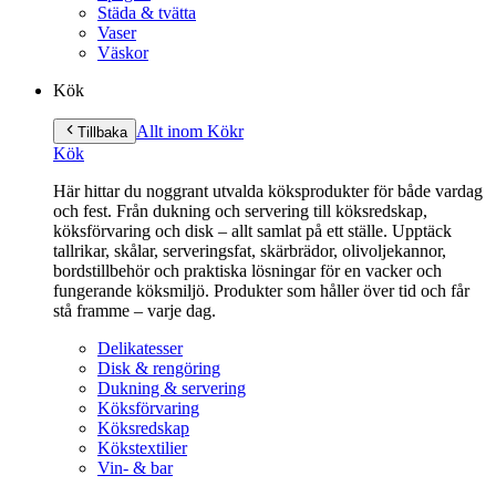
Städa & tvätta
Vaser
Väskor
Kök
Allt inom Kök
r
Tillbaka
Kök
Här hittar du noggrant utvalda köksprodukter för både vardag
och fest. Från dukning och servering till köksredskap,
köksförvaring och disk – allt samlat på ett ställe. Upptäck
tallrikar, skålar, serveringsfat, skärbrädor, olivoljekannor,
bordstillbehör och praktiska lösningar för en vacker och
fungerande köksmiljö. Produkter som håller över tid och får
stå framme – varje dag.
Delikatesser
Disk & rengöring
Dukning & servering
Köksförvaring
Köksredskap
Kökstextilier
Vin- & bar