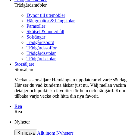
Trädgårdsmöbler
Dynor till utemöbler
Hängmattor & hängstolar
Parasoller
Skötsel & underhåll
Solsängar
Trädgårdsbord
Trädgårdssoffor
Trädgårdsstolar
Trädgårdsstolar
Storsäljare
Storsäljare
Veckans storsäljare Hemlängtan uppdaterar vi varje söndag.
Här ser du vad kunderna älskar just nu. Välj mellan vackra
detaljer och praktiska favoriter för hem och trädgård. Kom
tillbaka varje vecka och hitta din nya favorit.
Rea
Rea
Gå
Nyheter
vidare
till
Allt inom Nyheter
r
Tillbaka