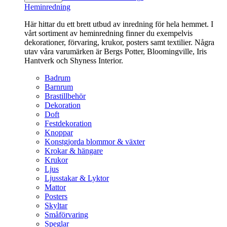
Heminredning
Här hittar du ett brett utbud av inredning för hela hemmet. I
vårt sortiment av heminredning finner du exempelvis
dekorationer, förvaring, krukor, posters samt textilier. Några
utav våra varumärken är Bergs Potter, Bloomingville, Iris
Hantverk och Shyness Interior.
Badrum
Barnrum
Brastillbehör
Dekoration
Doft
Festdekoration
Knoppar
Konstgjorda blommor & växter
Krokar & hängare
Krukor
Ljus
Ljusstakar & Lyktor
Mattor
Posters
Skyltar
Småförvaring
Speglar