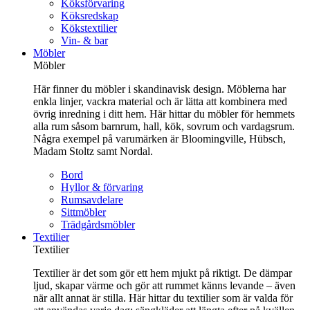
Köksförvaring
Köksredskap
Kökstextilier
Vin- & bar
Möbler
Möbler
Här finner du möbler i skandinavisk design. Möblerna har
enkla linjer, vackra material och är lätta att kombinera med
övrig inredning i ditt hem. Här hittar du möbler för hemmets
alla rum såsom barnrum, hall, kök, sovrum och vardagsrum.
Några exempel på varumärken är Bloomingville, Hübsch,
Madam Stoltz samt Nordal.
Bord
Hyllor & förvaring
Rumsavdelare
Sittmöbler
Trädgårdsmöbler
Textilier
Textilier
Textilier är det som gör ett hem mjukt på riktigt. De dämpar
ljud, skapar värme och gör att rummet känns levande – även
när allt annat är stilla. Här hittar du textilier som är valda för