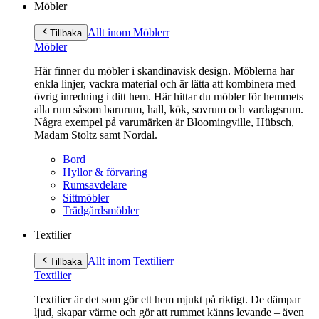
Möbler
Allt inom Möbler
r
Tillbaka
Möbler
Här finner du möbler i skandinavisk design. Möblerna har
enkla linjer, vackra material och är lätta att kombinera med
övrig inredning i ditt hem. Här hittar du möbler för hemmets
alla rum såsom barnrum, hall, kök, sovrum och vardagsrum.
Några exempel på varumärken är Bloomingville, Hübsch,
Madam Stoltz samt Nordal.
Bord
Hyllor & förvaring
Rumsavdelare
Sittmöbler
Trädgårdsmöbler
Textilier
Allt inom Textilier
r
Tillbaka
Textilier
Textilier är det som gör ett hem mjukt på riktigt. De dämpar
ljud, skapar värme och gör att rummet känns levande – även