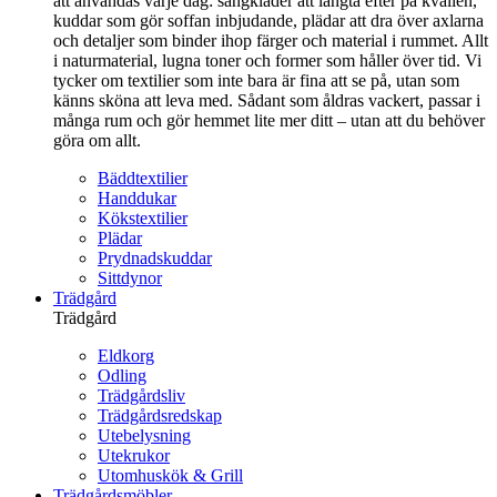
att användas varje dag: sängkläder att längta efter på kvällen,
kuddar som gör soffan inbjudande, plädar att dra över axlarna
och detaljer som binder ihop färger och material i rummet. Allt
i naturmaterial, lugna toner och former som håller över tid. Vi
tycker om textilier som inte bara är fina att se på, utan som
känns sköna att leva med. Sådant som åldras vackert, passar i
många rum och gör hemmet lite mer ditt – utan att du behöver
göra om allt.
Bäddtextilier
Handdukar
Kökstextilier
Plädar
Prydnadskuddar
Sittdynor
Trädgård
Trädgård
Eldkorg
Odling
Trädgårdsliv
Trädgårdsredskap
Utebelysning
Utekrukor
Utomhuskök & Grill
Trädgårdsmöbler