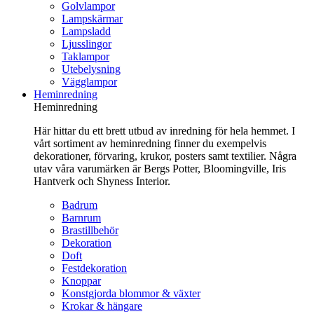
Golvlampor
Lampskärmar
Lampsladd
Ljusslingor
Taklampor
Utebelysning
Vägglampor
Heminredning
Heminredning
Här hittar du ett brett utbud av inredning för hela hemmet. I
vårt sortiment av heminredning finner du exempelvis
dekorationer, förvaring, krukor, posters samt textilier. Några
utav våra varumärken är Bergs Potter, Bloomingville, Iris
Hantverk och Shyness Interior.
Badrum
Barnrum
Brastillbehör
Dekoration
Doft
Festdekoration
Knoppar
Konstgjorda blommor & växter
Krokar & hängare