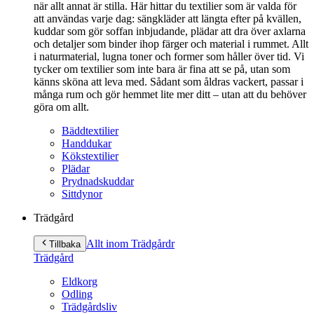
när allt annat är stilla. Här hittar du textilier som är valda för
att användas varje dag: sängkläder att längta efter på kvällen,
kuddar som gör soffan inbjudande, plädar att dra över axlarna
och detaljer som binder ihop färger och material i rummet. Allt
i naturmaterial, lugna toner och former som håller över tid. Vi
tycker om textilier som inte bara är fina att se på, utan som
känns sköna att leva med. Sådant som åldras vackert, passar i
många rum och gör hemmet lite mer ditt – utan att du behöver
göra om allt.
Bäddtextilier
Handdukar
Kökstextilier
Plädar
Prydnadskuddar
Sittdynor
Trädgård
Allt inom Trädgård
r
Tillbaka
Trädgård
Eldkorg
Odling
Trädgårdsliv