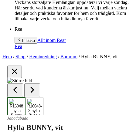
Veckans storsäljare Hemlängtan uppdaterar vi varje söndag.
Här ser du vad kunderna älskar just nu. Välj mellan vackra
detaljer och praktiska favoriter för hem och trädgård. Kom
tillbaka varje vecka och hitta din nya favorit.
Rea
Allt inom Rea
r
Tillbaka
Rea
Hem
/
Shop
/
Heminredning
/
Barnrum
/
Hylla BUNNY, vit
Jabadabado
Hylla BUNNY, vit