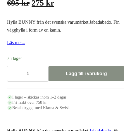
Det
Det
695
kr
275
kr
ursprungliga
nuvarande
priset
priset
Hylla BUNNY från det svenska varumärket Jabadabado. Fin
var:
är:
vägghylla i form av en kanin.
695 kr.
275 kr.
Läs mer...
7 i lager
Lägg till i varukorg
Hylla
BUNNY,
vit
mängd
I lager – skickas inom 1–2 dagar
Fri frakt över 750 kr
Betala tryggt med Klarna & Swish
Hylla BUNNY från det svenska varumärket
Jabadabado
. Fin