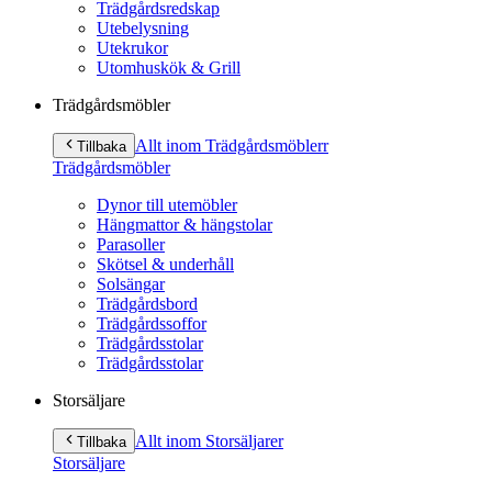
Trädgårdsredskap
Utebelysning
Utekrukor
Utomhuskök & Grill
Trädgårdsmöbler
Allt inom Trädgårdsmöbler
r
Tillbaka
Trädgårdsmöbler
Dynor till utemöbler
Hängmattor & hängstolar
Parasoller
Skötsel & underhåll
Solsängar
Trädgårdsbord
Trädgårdssoffor
Trädgårdsstolar
Trädgårdsstolar
Storsäljare
Allt inom Storsäljare
r
Tillbaka
Storsäljare