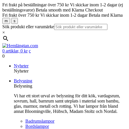
Fri frakt på beställningar över 750 kr
Vi skickar inom 1-2 dagar (ej
beställningsvaror)
Betala smooth med Klarna Checkout
Fri frakt över 750 kr
Vi skickar inom 1-2 dagar
Betala med Klarna
m
s
Sök produkt eller varumärke
×
0 artiklar,
0
kr
c
0
Gå
Nyheter
vidare
Nyheter
till
Belysning
innehåll
Belysning
Vi har ett stort urval av belysning för ditt kök, vardagsrum,
sovrum, hall, barnrum samt uteplats i material som bambu,
glas, marmor, metall och rotting. Vi har lampor från bland
annat Bloomingville, Hübsch, Madam Stoltz och Nordal.
Badrumslampor
Bordslampor