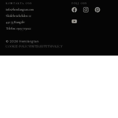
KONTAKTA OSS
FÖLJ OSS
info@hemlangtan.com
Skälebräckeliden 12
442 33 Kungälv
Telefon: 0303-719022
© 2026 Hemlängtan
COOKIE-POLICY
INTEGRITETSPOLICY