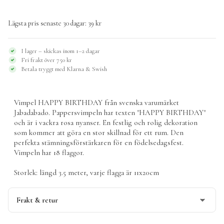
BIRTHDAY,
rosa
Lägsta pris senaste 30 dagar:
39
kr
mängd
I lager – skickas inom 1–2 dagar
Fri frakt över 750 kr
Betala tryggt med Klarna & Swish
Vimpel HAPPY BIRTHDAY från svenska varumärket
Jabadabado
. Pappersvimpeln har texten "HAPPY BIRTHDAY"
och är i vackra rosa nyanser. En festlig och rolig dekoration
som kommer att göra en stor skillnad för ett rum. Den
perfekta stämningsförstärkaren för en födelsedagsfest.
Vimpeln har 18 flaggor.
Storlek: längd 3.5 meter, varje flagga är 11x20cm
Frakt & retur
Denna produkt har vi
11st
i lager och kan skicka omgående.