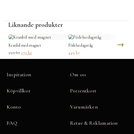
Fraktavgift 69 kr
Läs mer om vår leverans och returpolicy
här
Liknande produkter
Kranbil med magnet
Födelsedagståg
Ku
Det
Det
449
kr
179
kr
449
kr
19
ursprungliga
nuvarande
priset
priset
var:
är:
Inspiration
449 kr.
179 kr.
Om oss
Köpvillkor
Presentkort
Konto
Varumärken
FAQ
Retur & Reklamation