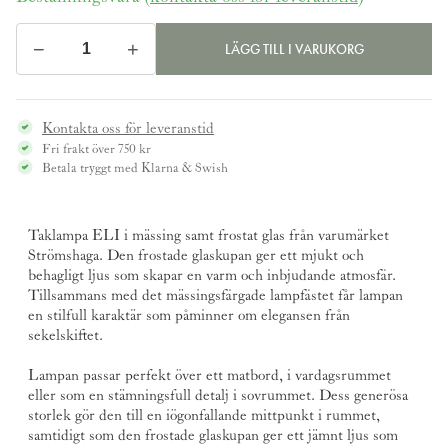
−
+
LÄGG TILL I VARUKORG
Taklampa
ELI
mässing/frostat
Kontakta oss för leveranstid
glas
Fri frakt över 750 kr
-
Betala tryggt med Klarna & Swish
Strömshaga
mängd
Taklampa ELI i mässing samt frostat glas från varumärket
Strömshaga
. Den frostade glaskupan ger ett mjukt och
behagligt ljus som skapar en varm och inbjudande atmosfär.
Tillsammans med det mässingsfärgade lampfästet får lampan
en stilfull karaktär som påminner om elegansen från
sekelskiftet.
Lampan passar perfekt över ett matbord, i vardagsrummet
eller som en stämningsfull detalj i sovrummet. Dess generösa
storlek gör den till en iögonfallande mittpunkt i rummet,
samtidigt som den frostade glaskupan ger ett jämnt ljus som