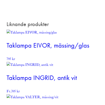
Beställningsvara,
kontakta oss för leveranstid
.
Denna produkt skickas fraktfritt
Läs mer om vår leverans och returpolicy
här
Liknande produkter
Taklampa EIVOR, mässing/glas
795
kr
Taklampa INGRID, antik vit
Fr.
395
kr