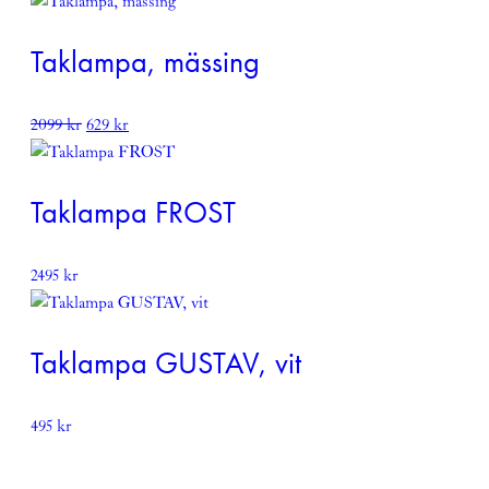
Taklampa, mässing
Det
Det
2099
kr
629
kr
ursprungliga
nuvarande
priset
priset
var:
är:
Taklampa FROST
2099 kr.
629 kr.
2495
kr
Taklampa GUSTAV, vit
495
kr