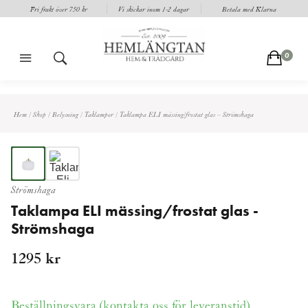
Fri frakt över 750 kr
Vi skickar inom 1-2 dagar
Betala med Klarna
m
s
c
0
Hem
/
Shop
/
Belysning
/
Taklampor
/
Taklampa ELI mässing/frostat glas – Strömshaga
Strömshaga
Taklampa ELI mässing/frostat glas -
Strömshaga
1295
kr
Beställningsvara (
kontakta oss för leveranstid
)