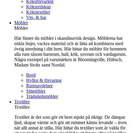
Köksförvaring
Köksredskap
Kökstextilier
Vin- & bar
Möbler
Möbler
Här finner du möbler i skandinavisk design. Möblerna har
enkla linjer, vackra material och är lätta att kombinera med
övrig inredning i ditt hem. Här hittar du möbler för hemmets
alla rum såsom barnrum, hall, kök, sovrum och vardagsrum.
Några exempel på varumärken är Bloomingville, Hübsch,
Madam Stoltz samt Nordal.
Bord
Hyllor & förvaring
Rumsavdelare
Sittmöbler
Trädgårdsmöbler
Textilier
Textilier
Textilier är det som gör ett hem mjukt på riktigt. De dämpar
ljud, skapar värme och gör att rummet känns levande – även
när allt annat är stilla. Här hittar du textilier som är valda för