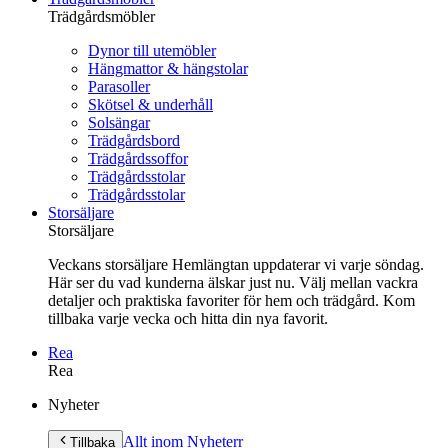
Trädgårdsmöbler
Dynor till utemöbler
Hängmattor & hängstolar
Parasoller
Skötsel & underhåll
Solsängar
Trädgårdsbord
Trädgårdssoffor
Trädgårdsstolar
Trädgårdsstolar
Storsäljare
Storsäljare
Veckans storsäljare Hemlängtan uppdaterar vi varje söndag.
Här ser du vad kunderna älskar just nu. Välj mellan vackra
detaljer och praktiska favoriter för hem och trädgård. Kom
tillbaka varje vecka och hitta din nya favorit.
Rea
Rea
Gå
Nyheter
vidare
till
Allt inom Nyheter
r
Tillbaka