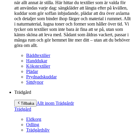
när allt annat är stilla. Här hittar du textilier som är valda för
att användas varje dag: sängkläder att längta efter på kvällen,
kuddar som gör soffan inbjudande, plädar att dra över axlarna
och detaljer som binder ihop färger och material i rummet. Allt
i naturmaterial, lugna toner och former som håller över tid. Vi
tycker om textilier som inte bara är fina att se på, utan som
känns sköna att leva med. Sådant som åldras vackert, passar i
många rum och gör hemmet lite mer ditt – utan att du behöver
göra om allt.
Bäddtextilier
Handdukar
Kökstextilier
Plädar
Prydnadskuddar
Sittdynor
Trädgård
Allt inom Trädgård
r
Tillbaka
Trädgård
Eldkorg
Odling
Trädgårdsliv