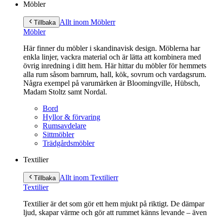
Möbler
Allt inom Möbler
r
Tillbaka
Möbler
Här finner du möbler i skandinavisk design. Möblerna har
enkla linjer, vackra material och är lätta att kombinera med
övrig inredning i ditt hem. Här hittar du möbler för hemmets
alla rum såsom barnrum, hall, kök, sovrum och vardagsrum.
Några exempel på varumärken är Bloomingville, Hübsch,
Madam Stoltz samt Nordal.
Bord
Hyllor & förvaring
Rumsavdelare
Sittmöbler
Trädgårdsmöbler
Textilier
Allt inom Textilier
r
Tillbaka
Textilier
Textilier är det som gör ett hem mjukt på riktigt. De dämpar
ljud, skapar värme och gör att rummet känns levande – även