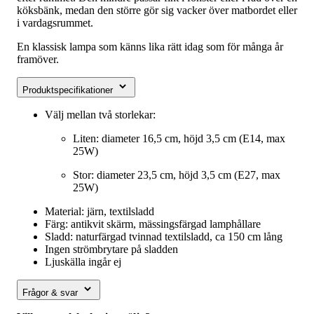
köksbänk, medan den större gör sig vacker över matbordet eller
i vardagsrummet.
En klassisk lampa som känns lika rätt idag som för många år
framöver.
Produktspecifikationer
Välj mellan två storlekar:
Liten: diameter 16,5 cm, höjd 3,5 cm (E14, max
25W)
Stor: diameter 23,5 cm, höjd 3,5 cm (E27, max
25W)
Material: järn, textilsladd
Färg: antikvit skärm, mässingsfärgad lamphållare
Sladd: naturfärgad tvinnad textilsladd, ca 150 cm lång
Ingen strömbrytare på sladden
Ljuskälla ingår ej
Frågor & svar