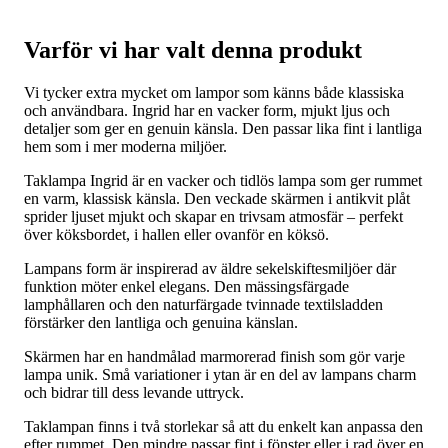
Varför vi har valt denna produkt
Vi tycker extra mycket om lampor som känns både klassiska
och användbara. Ingrid har en vacker form, mjukt ljus och
detaljer som ger en genuin känsla. Den passar lika fint i lantliga
hem som i mer moderna miljöer.
Taklampa Ingrid är en vacker och tidlös lampa som ger rummet
en varm, klassisk känsla. Den veckade skärmen i antikvit plåt
sprider ljuset mjukt och skapar en trivsam atmosfär – perfekt
över köksbordet, i hallen eller ovanför en köksö.
Lampans form är inspirerad av äldre sekelskiftesmiljöer där
funktion möter enkel elegans. Den mässingsfärgade
lamphållaren och den naturfärgade tvinnade textilsladden
förstärker den lantliga och genuina känslan.
Skärmen har en handmålad marmorerad finish som gör varje
lampa unik. Små variationer i ytan är en del av lampans charm
och bidrar till dess levande uttryck.
Taklampan finns i två storlekar så att du enkelt kan anpassa den
efter rummet. Den mindre passar fint i fönster eller i rad över en