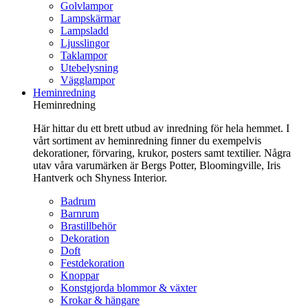
Golvlampor
Lampskärmar
Lampsladd
Ljusslingor
Taklampor
Utebelysning
Vägglampor
Heminredning
Heminredning
Här hittar du ett brett utbud av inredning för hela hemmet. I
vårt sortiment av heminredning finner du exempelvis
dekorationer, förvaring, krukor, posters samt textilier. Några
utav våra varumärken är Bergs Potter, Bloomingville, Iris
Hantverk och Shyness Interior.
Badrum
Barnrum
Brastillbehör
Dekoration
Doft
Festdekoration
Knoppar
Konstgjorda blommor & växter
Krokar & hängare