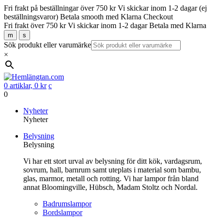
Fri frakt på beställningar över 750 kr
Vi skickar inom 1-2 dagar (ej
beställningsvaror)
Betala smooth med Klarna Checkout
Fri frakt över 750 kr
Vi skickar inom 1-2 dagar
Betala med Klarna
m
s
Sök produkt eller varumärke
×
0 artiklar,
0
kr
c
0
Gå
Nyheter
vidare
Nyheter
till
Belysning
innehåll
Belysning
Vi har ett stort urval av belysning för ditt kök, vardagsrum,
sovrum, hall, barnrum samt uteplats i material som bambu,
glas, marmor, metall och rotting. Vi har lampor från bland
annat Bloomingville, Hübsch, Madam Stoltz och Nordal.
Badrumslampor
Bordslampor