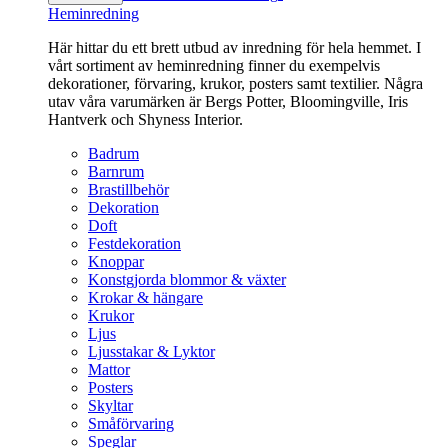
Heminredning
Här hittar du ett brett utbud av inredning för hela hemmet. I
vårt sortiment av heminredning finner du exempelvis
dekorationer, förvaring, krukor, posters samt textilier. Några
utav våra varumärken är Bergs Potter, Bloomingville, Iris
Hantverk och Shyness Interior.
Badrum
Barnrum
Brastillbehör
Dekoration
Doft
Festdekoration
Knoppar
Konstgjorda blommor & växter
Krokar & hängare
Krukor
Ljus
Ljusstakar & Lyktor
Mattor
Posters
Skyltar
Småförvaring
Speglar