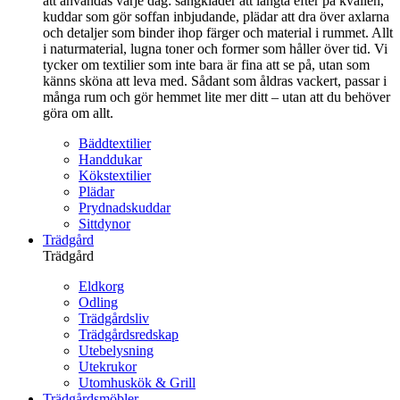
att användas varje dag: sängkläder att längta efter på kvällen,
kuddar som gör soffan inbjudande, plädar att dra över axlarna
och detaljer som binder ihop färger och material i rummet. Allt
i naturmaterial, lugna toner och former som håller över tid. Vi
tycker om textilier som inte bara är fina att se på, utan som
känns sköna att leva med. Sådant som åldras vackert, passar i
många rum och gör hemmet lite mer ditt – utan att du behöver
göra om allt.
Bäddtextilier
Handdukar
Kökstextilier
Plädar
Prydnadskuddar
Sittdynor
Trädgård
Trädgård
Eldkorg
Odling
Trädgårdsliv
Trädgårdsredskap
Utebelysning
Utekrukor
Utomhuskök & Grill
Trädgårdsmöbler