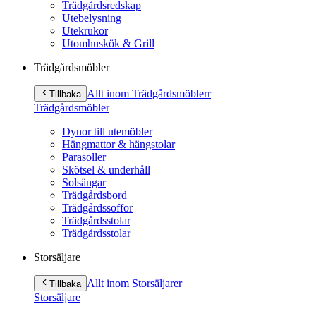
Trädgårdsredskap
Utebelysning
Utekrukor
Utomhuskök & Grill
Trädgårdsmöbler
Allt inom Trädgårdsmöbler
r
Tillbaka
Trädgårdsmöbler
Dynor till utemöbler
Hängmattor & hängstolar
Parasoller
Skötsel & underhåll
Solsängar
Trädgårdsbord
Trädgårdssoffor
Trädgårdsstolar
Trädgårdsstolar
Storsäljare
Allt inom Storsäljare
r
Tillbaka
Storsäljare