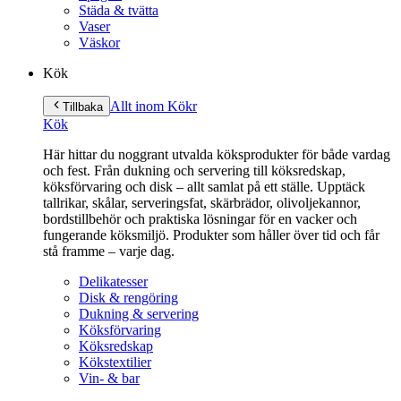
Städa & tvätta
Vaser
Väskor
Kök
Allt inom Kök
r
Tillbaka
Kök
Här hittar du noggrant utvalda köksprodukter för både vardag
och fest. Från dukning och servering till köksredskap,
köksförvaring och disk – allt samlat på ett ställe. Upptäck
tallrikar, skålar, serveringsfat, skärbrädor, olivoljekannor,
bordstillbehör och praktiska lösningar för en vacker och
fungerande köksmiljö. Produkter som håller över tid och får
stå framme – varje dag.
Delikatesser
Disk & rengöring
Dukning & servering
Köksförvaring
Köksredskap
Kökstextilier
Vin- & bar