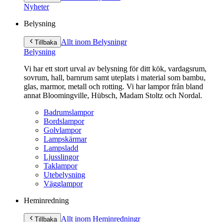
innehåll
Nyheter
Belysning
Allt inom Belysning
r
Tillbaka
Belysning
Vi har ett stort urval av belysning för ditt kök, vardagsrum,
sovrum, hall, barnrum samt uteplats i material som bambu,
glas, marmor, metall och rotting. Vi har lampor från bland
annat Bloomingville, Hübsch, Madam Stoltz och Nordal.
Badrumslampor
Bordslampor
Golvlampor
Lampskärmar
Lampsladd
Ljusslingor
Taklampor
Utebelysning
Vägglampor
Heminredning
Allt inom Heminredning
r
Tillbaka