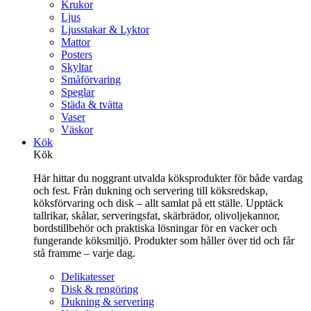
Krukor
Ljus
Ljusstakar & Lyktor
Mattor
Posters
Skyltar
Småförvaring
Speglar
Städa & tvätta
Vaser
Väskor
Kök
Kök
Här hittar du noggrant utvalda köksprodukter för både vardag
och fest. Från dukning och servering till köksredskap,
köksförvaring och disk – allt samlat på ett ställe. Upptäck
tallrikar, skålar, serveringsfat, skärbrädor, olivoljekannor,
bordstillbehör och praktiska lösningar för en vacker och
fungerande köksmiljö. Produkter som håller över tid och får
stå framme – varje dag.
Delikatesser
Disk & rengöring
Dukning & servering