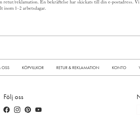
 retur/reklamation. En bekräftelse har skickats till din e-postadress. V
lt inom 1–2 arbetsdagar.
 OSS
KÖPVILLKOR
RETUR & REKLAMATION
KONTO
Följ oss
N