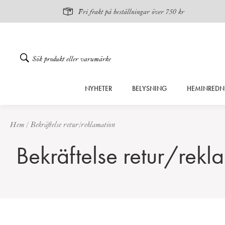
Fri frakt på beställningar över 750 kr
Gå
NYHETER
BELYSNING
HEMINREDN
vidare
till
innehåll
Hem
/
Bekräftelse retur/reklamation
Bekräftelse retur/rekl