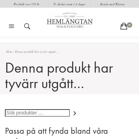
Fri frakt över 750 kr
Vi skickar inom 1-2 dagar
Betala med Klarna
m
s
c
0
Hem
/
Denna produkt har tyvärr utgått…
Denna produkt har
tyvärr utgått…
Sök
Passa på att fynda bland våra