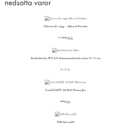
nedsatta varor
Glasvas för vägg – Affari of Sweden
Fr.
65
kr
45
kr
Bambubricka SINAN dekorationsbricka natur 43–75 cm
Fr.
315
kr
Lock DAISY till Ball Mason Jar
25
kr
5
kr
Sifferljus, guld