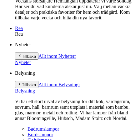
Veckans storsäljare Hemlängtan uppdaterar vi varje söndag.
Här ser du vad kunderna älskar just nu. Välj mellan vackra
detaljer och praktiska favoriter för hem och trädgård. Kom
tillbaka varje vecka och hitta din nya favorit.
Rea
Rea
Gå
Nyheter
vidare
till
Allt inom Nyheter
r
Tillbaka
innehåll
Nyheter
Belysning
Allt inom Belysning
r
Tillbaka
Belysning
Vi har ett stort urval av belysning för ditt kök, vardagsrum,
sovrum, hall, barnrum samt uteplats i material som bambu,
glas, marmor, metall och rotting. Vi har lampor från bland
annat Bloomingville, Hübsch, Madam Stoltz och Nordal.
Badrumslampor
Bordslampor