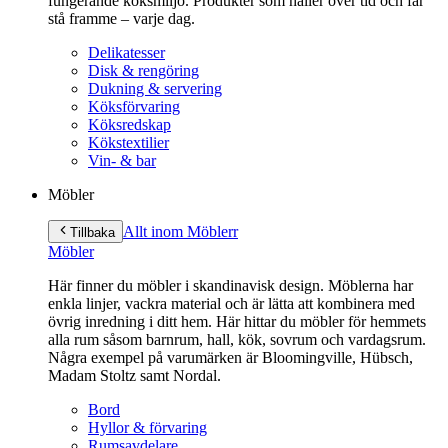
fungerande köksmiljö. Produkter som håller över tid och får
stå framme – varje dag.
Delikatesser
Disk & rengöring
Dukning & servering
Köksförvaring
Köksredskap
Kökstextilier
Vin- & bar
Möbler
Allt inom Möbler
r
Tillbaka
Möbler
Här finner du möbler i skandinavisk design. Möblerna har
enkla linjer, vackra material och är lätta att kombinera med
övrig inredning i ditt hem. Här hittar du möbler för hemmets
alla rum såsom barnrum, hall, kök, sovrum och vardagsrum.
Några exempel på varumärken är Bloomingville, Hübsch,
Madam Stoltz samt Nordal.
Bord
Hyllor & förvaring
Rumsavdelare