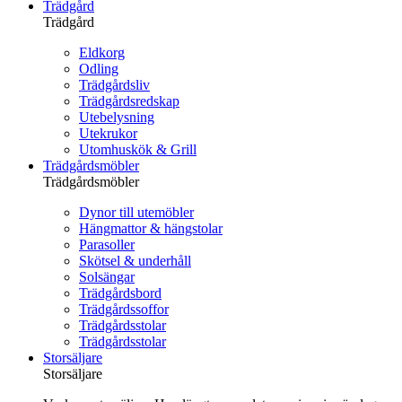
Trädgård
Trädgård
Eldkorg
Odling
Trädgårdsliv
Trädgårdsredskap
Utebelysning
Utekrukor
Utomhuskök & Grill
Trädgårdsmöbler
Trädgårdsmöbler
Dynor till utemöbler
Hängmattor & hängstolar
Parasoller
Skötsel & underhåll
Solsängar
Trädgårdsbord
Trädgårdssoffor
Trädgårdsstolar
Trädgårdsstolar
Storsäljare
Storsäljare