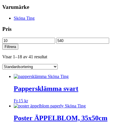
Varumärke
Sköna Ting
Pris
Min
Max
pris
pris
Filtrera
Visar 1–18 av 41 resultat
Pappersklämma svart
Fr.
15
kr
Poster ÄPPELBLOM, 35x50cm