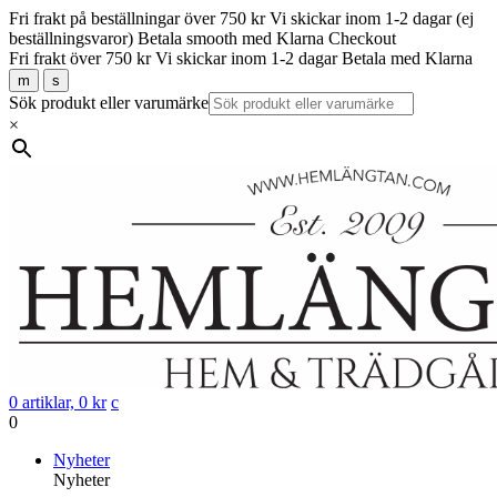
Fri frakt på beställningar över 750 kr
Vi skickar inom 1-2 dagar (ej
beställningsvaror)
Betala smooth med Klarna Checkout
Fri frakt över 750 kr
Vi skickar inom 1-2 dagar
Betala med Klarna
m
s
Sök produkt eller varumärke
×
0 artiklar,
0
kr
c
0
Gå
Nyheter
vidare
Nyheter