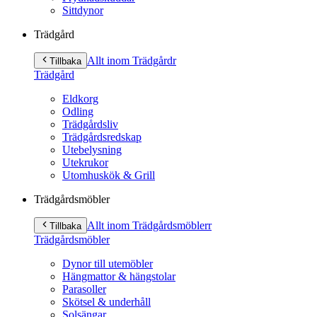
Sittdynor
Trädgård
Allt inom Trädgård
r
Tillbaka
Trädgård
Eldkorg
Odling
Trädgårdsliv
Trädgårdsredskap
Utebelysning
Utekrukor
Utomhuskök & Grill
Trädgårdsmöbler
Allt inom Trädgårdsmöbler
r
Tillbaka
Trädgårdsmöbler
Dynor till utemöbler
Hängmattor & hängstolar
Parasoller
Skötsel & underhåll
Solsängar