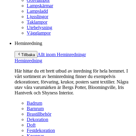
Golvlampor
Lampskärmar
Lampsladd
Ljusslingor
Taklampor
Utebelysning
Vägglampor
Heminredning
Allt inom Heminredning
r
Tillbaka
Heminredning
Här hittar du ett brett utbud av inredning för hela hemmet. I
vårt sortiment av heminredning finner du exempelvis
dekorationer, förvaring, krukor, posters samt textilier. Några
utav våra varumärken är Bergs Potter, Bloomingville, Iris
Hantverk och Shyness Interior.
Badrum
Barnrum
Brastillbehör
Dekoration
Doft
Festdekoration
Knoppar