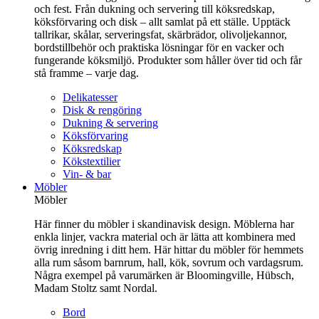
och fest. Från dukning och servering till köksredskap,
köksförvaring och disk – allt samlat på ett ställe. Upptäck
tallrikar, skålar, serveringsfat, skärbrädor, olivoljekannor,
bordstillbehör och praktiska lösningar för en vacker och
fungerande köksmiljö. Produkter som håller över tid och får
stå framme – varje dag.
Delikatesser
Disk & rengöring
Dukning & servering
Köksförvaring
Köksredskap
Kökstextilier
Vin- & bar
Möbler
Möbler
Här finner du möbler i skandinavisk design. Möblerna har
enkla linjer, vackra material och är lätta att kombinera med
övrig inredning i ditt hem. Här hittar du möbler för hemmets
alla rum såsom barnrum, hall, kök, sovrum och vardagsrum.
Några exempel på varumärken är Bloomingville, Hübsch,
Madam Stoltz samt Nordal.
Bord