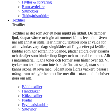
Hyllor & förvaring
Rumsavdelare
Sittmöbler
Trädgårdsmöbler
Textilier
Textilier
Textilier är det som gör ett hem mjukt på riktigt. De dämpar
ljud, skapar värme och gör att rummet känns levande – även
när allt annat är stilla. Här hittar du textilier som är valda för
att användas varje dag: sängkläder att längta efter på kvällen,
kuddar som gör soffan inbjudande, plädar att dra över axlarna
och detaljer som binder ihop färger och material i rummet. Allt
i naturmaterial, lugna toner och former som håller över tid. Vi
tycker om textilier som inte bara är fina att se på, utan som
känns sköna att leva med. Sådant som åldras vackert, passar i
många rum och gör hemmet lite mer ditt – utan att du behöver
göra om allt.
Bäddtextilier
Handdukar
Kökstextilier
Plädar
Prydnadskuddar
Sittdynor