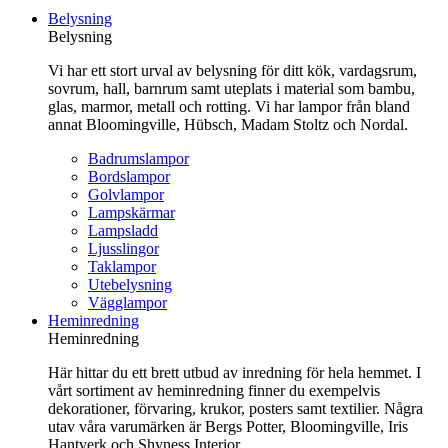
till
Belysning
innehåll
Belysning
Vi har ett stort urval av belysning för ditt kök, vardagsrum,
sovrum, hall, barnrum samt uteplats i material som bambu,
glas, marmor, metall och rotting. Vi har lampor från bland
annat Bloomingville, Hübsch, Madam Stoltz och Nordal.
Badrumslampor
Bordslampor
Golvlampor
Lampskärmar
Lampsladd
Ljusslingor
Taklampor
Utebelysning
Vägglampor
Heminredning
Heminredning
Här hittar du ett brett utbud av inredning för hela hemmet. I
vårt sortiment av heminredning finner du exempelvis
dekorationer, förvaring, krukor, posters samt textilier. Några
utav våra varumärken är Bergs Potter, Bloomingville, Iris
Hantverk och Shyness Interior.