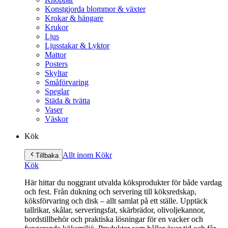
Konstgjorda blommor & växter
Krokar & hängare
Krukor
Ljus
Ljusstakar & Lyktor
Mattor
Posters
Skyltar
Småförvaring
Speglar
Städa & tvätta
Vaser
Väskor
Kök
Allt inom Kök
r
Tillbaka
Kök
Här hittar du noggrant utvalda köksprodukter för både vardag
och fest. Från dukning och servering till köksredskap,
köksförvaring och disk – allt samlat på ett ställe. Upptäck
tallrikar, skålar, serveringsfat, skärbrädor, olivoljekannor,
bordstillbehör och praktiska lösningar för en vacker och