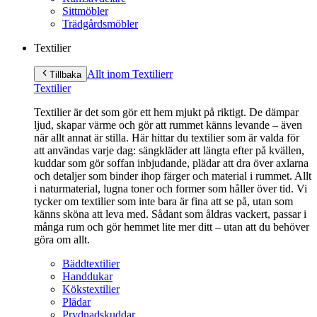
Sittmöbler
Trädgårdsmöbler
Textilier
Allt inom Textilier
r
Tillbaka
Textilier
Textilier är det som gör ett hem mjukt på riktigt. De dämpar
ljud, skapar värme och gör att rummet känns levande – även
när allt annat är stilla. Här hittar du textilier som är valda för
att användas varje dag: sängkläder att längta efter på kvällen,
kuddar som gör soffan inbjudande, plädar att dra över axlarna
och detaljer som binder ihop färger och material i rummet. Allt
i naturmaterial, lugna toner och former som håller över tid. Vi
tycker om textilier som inte bara är fina att se på, utan som
känns sköna att leva med. Sådant som åldras vackert, passar i
många rum och gör hemmet lite mer ditt – utan att du behöver
göra om allt.
Bäddtextilier
Handdukar
Kökstextilier
Plädar
Prydnadskuddar