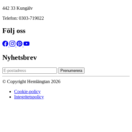
442 33 Kungälv
Telefon: 0303-719022
Följ oss
Nyhetsbrev
Prenumerera
© Copyright Hemlängtan 2026
Cookie-policy
Integritetspolicy
Sätt upp dig på väntelistan
Vi kommer att meddela dig när varan
finns i lager igen om du anger en giltig epost nedan.
Email
Vi kommer inte att dela din
epost-adress med någon annan.
Meddela mig när varan finns i lager