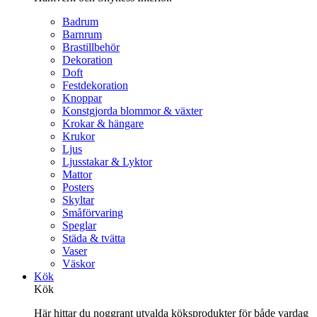
Badrum
Barnrum
Brastillbehör
Dekoration
Doft
Festdekoration
Knoppar
Konstgjorda blommor & växter
Krokar & hängare
Krukor
Ljus
Ljusstakar & Lyktor
Mattor
Posters
Skyltar
Småförvaring
Speglar
Städa & tvätta
Vaser
Väskor
Kök
Kök
Här hittar du noggrant utvalda köksprodukter för både vardag