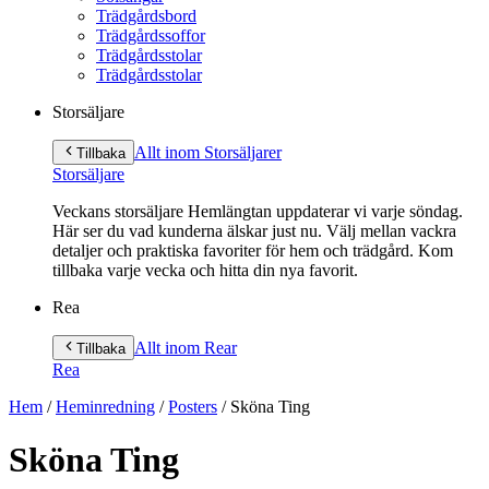
Trädgårdsbord
Trädgårdssoffor
Trädgårdsstolar
Trädgårdsstolar
Storsäljare
Allt inom Storsäljare
r
Tillbaka
Storsäljare
Veckans storsäljare Hemlängtan uppdaterar vi varje söndag.
Här ser du vad kunderna älskar just nu. Välj mellan vackra
detaljer och praktiska favoriter för hem och trädgård. Kom
tillbaka varje vecka och hitta din nya favorit.
Rea
Allt inom Rea
r
Tillbaka
Rea
Hem
/
Heminredning
/
Posters
/
Sköna Ting
Sköna Ting