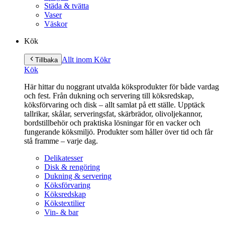
Städa & tvätta
Vaser
Väskor
Kök
Allt inom Kök
r
Tillbaka
Kök
Här hittar du noggrant utvalda köksprodukter för både vardag
och fest. Från dukning och servering till köksredskap,
köksförvaring och disk – allt samlat på ett ställe. Upptäck
tallrikar, skålar, serveringsfat, skärbrädor, olivoljekannor,
bordstillbehör och praktiska lösningar för en vacker och
fungerande köksmiljö. Produkter som håller över tid och får
stå framme – varje dag.
Delikatesser
Disk & rengöring
Dukning & servering
Köksförvaring
Köksredskap
Kökstextilier
Vin- & bar