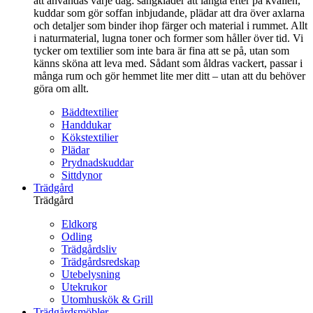
att användas varje dag: sängkläder att längta efter på kvällen,
kuddar som gör soffan inbjudande, plädar att dra över axlarna
och detaljer som binder ihop färger och material i rummet. Allt
i naturmaterial, lugna toner och former som håller över tid. Vi
tycker om textilier som inte bara är fina att se på, utan som
känns sköna att leva med. Sådant som åldras vackert, passar i
många rum och gör hemmet lite mer ditt – utan att du behöver
göra om allt.
Bäddtextilier
Handdukar
Kökstextilier
Plädar
Prydnadskuddar
Sittdynor
Trädgård
Trädgård
Eldkorg
Odling
Trädgårdsliv
Trädgårdsredskap
Utebelysning
Utekrukor
Utomhuskök & Grill
Trädgårdsmöbler