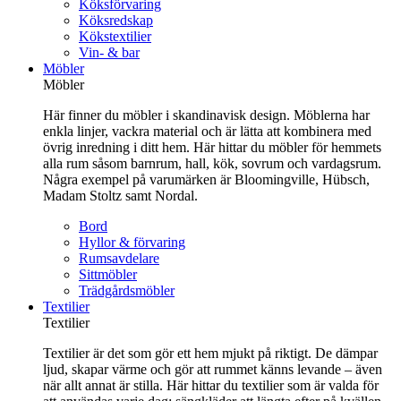
Köksförvaring
Köksredskap
Kökstextilier
Vin- & bar
Möbler
Möbler
Här finner du möbler i skandinavisk design. Möblerna har
enkla linjer, vackra material och är lätta att kombinera med
övrig inredning i ditt hem. Här hittar du möbler för hemmets
alla rum såsom barnrum, hall, kök, sovrum och vardagsrum.
Några exempel på varumärken är Bloomingville, Hübsch,
Madam Stoltz samt Nordal.
Bord
Hyllor & förvaring
Rumsavdelare
Sittmöbler
Trädgårdsmöbler
Textilier
Textilier
Textilier är det som gör ett hem mjukt på riktigt. De dämpar
ljud, skapar värme och gör att rummet känns levande – även
när allt annat är stilla. Här hittar du textilier som är valda för