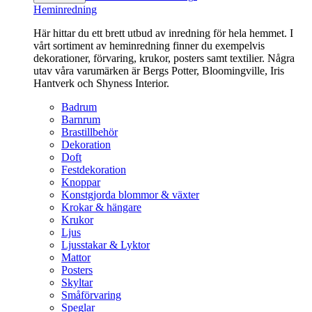
Heminredning
Här hittar du ett brett utbud av inredning för hela hemmet. I
vårt sortiment av heminredning finner du exempelvis
dekorationer, förvaring, krukor, posters samt textilier. Några
utav våra varumärken är Bergs Potter, Bloomingville, Iris
Hantverk och Shyness Interior.
Badrum
Barnrum
Brastillbehör
Dekoration
Doft
Festdekoration
Knoppar
Konstgjorda blommor & växter
Krokar & hängare
Krukor
Ljus
Ljusstakar & Lyktor
Mattor
Posters
Skyltar
Småförvaring
Speglar