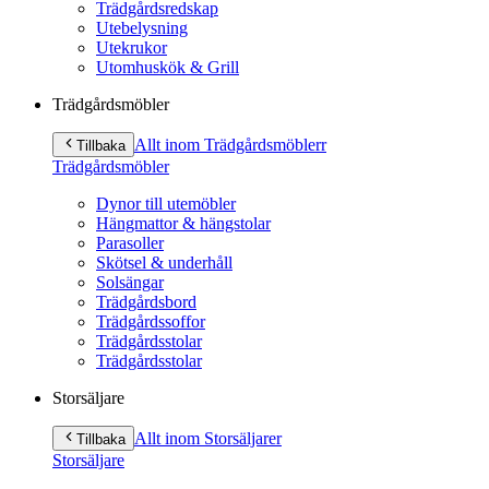
Trädgårdsredskap
Utebelysning
Utekrukor
Utomhuskök & Grill
Trädgårdsmöbler
Allt inom Trädgårdsmöbler
r
Tillbaka
Trädgårdsmöbler
Dynor till utemöbler
Hängmattor & hängstolar
Parasoller
Skötsel & underhåll
Solsängar
Trädgårdsbord
Trädgårdssoffor
Trädgårdsstolar
Trädgårdsstolar
Storsäljare
Allt inom Storsäljare
r
Tillbaka
Storsäljare