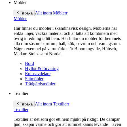
Möbler
Allt inom Möbler
r
Tillbaka
Möbler
Här finner du möbler i skandinavisk design. Möblerna har
enkla linjer, vackra material och är lätta att kombinera med
övrig inredning i ditt hem. Här hittar du möbler för hemmets
alla rum såsom barnrum, hall, kök, sovrum och vardagsrum.
Några exempel på varumärken är Bloomingville, Hübsch,
Madam Stoltz samt Nordal.
Bord
Hyllor & förvaring
Rumsavdelare
Sittmöbler
Trädgårdsmöbler
Textilier
Allt inom Textilier
r
Tillbaka
Textilier
Textilier är det som gör ett hem mjukt på riktigt. De dämpar
ljud, skapar värme och gör att rummet känns levande – även