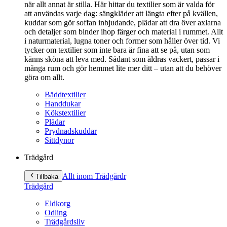
när allt annat är stilla. Här hittar du textilier som är valda för
att användas varje dag: sängkläder att längta efter på kvällen,
kuddar som gör soffan inbjudande, plädar att dra över axlarna
och detaljer som binder ihop färger och material i rummet. Allt
i naturmaterial, lugna toner och former som håller över tid. Vi
tycker om textilier som inte bara är fina att se på, utan som
känns sköna att leva med. Sådant som åldras vackert, passar i
många rum och gör hemmet lite mer ditt – utan att du behöver
göra om allt.
Bäddtextilier
Handdukar
Kökstextilier
Plädar
Prydnadskuddar
Sittdynor
Trädgård
Allt inom Trädgård
r
Tillbaka
Trädgård
Eldkorg
Odling
Trädgårdsliv