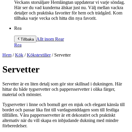
Veckans storsäljare Hemlängtan uppdaterar vi varje söndag.
Här ser du vad kunderna älskar just nu. Välj mellan vackra
detaljer och praktiska favoriter för hem och trädgård. Kom
tillbaka varje vecka och hitta din nya favorit.
Rea
Allt inom Rea
r
Tillbaka
Rea
Hem
/
Kök
/
Kökstextilier
/
Servetter
Servetter
Servetter är en liten detalj som gör stor skillnad i dukningen. Här
hittar du både tygservetter och pappersservetter i olika färger,
material och mönster.
Tygservetter i linne och bomull ger en mjuk och elegant känsla till
bordet och passar lika fint till vardagsmiddagen som till festliga
tillfällen. Våra pappersservetter är ett dekorativt och praktiskt
alternativ när du vill skapa en inbjudande dukning med mindre
förberedelser.