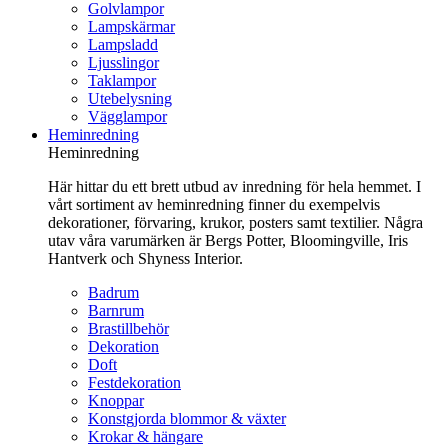
Golvlampor
Lampskärmar
Lampsladd
Ljusslingor
Taklampor
Utebelysning
Vägglampor
Heminredning
Heminredning
Här hittar du ett brett utbud av inredning för hela hemmet. I
vårt sortiment av heminredning finner du exempelvis
dekorationer, förvaring, krukor, posters samt textilier. Några
utav våra varumärken är Bergs Potter, Bloomingville, Iris
Hantverk och Shyness Interior.
Badrum
Barnrum
Brastillbehör
Dekoration
Doft
Festdekoration
Knoppar
Konstgjorda blommor & växter
Krokar & hängare