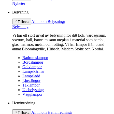
innehåll
Nyheter
Belysning
Allt inom Belysning
r
Tillbaka
Belysning
Vi har ett stort urval av belysning för ditt kök, vardagsrum,
sovrum, hall, barnrum samt uteplats i material som bambu,
glas, marmor, metall och rotting. Vi har lampor från bland
annat Bloomingville, Hübsch, Madam Stoltz och Nordal.
Badrumslampor
Bordslampor
Golvlampor
Lampskärmar
Lampsladd
Ljusslingor
Taklampor
Utebelysning
Vägglampor
Heminredning
Allt inom Heminredning
r
Tillbaka