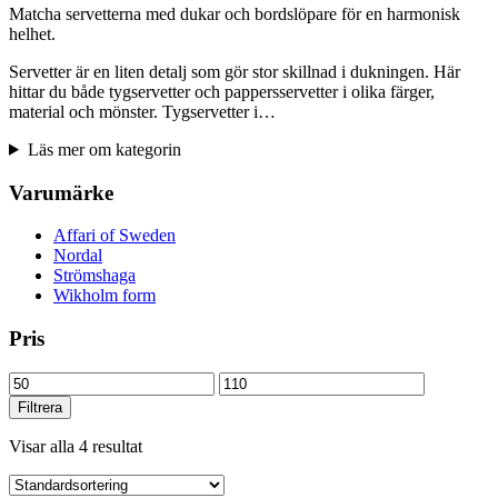
Matcha servetterna med dukar och bordslöpare för en harmonisk
helhet.
Servetter är en liten detalj som gör stor skillnad i dukningen. Här
hittar du både tygservetter och pappersservetter i olika färger,
material och mönster. Tygservetter i…
Läs mer om kategorin
Varumärke
Affari of Sweden
Nordal
Strömshaga
Wikholm form
Pris
Min
Max
pris
pris
Filtrera
Visar alla 4 resultat