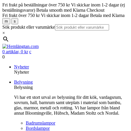
Fri frakt på beställningar över 750 kr
Vi skickar inom 1-2 dagar (ej
beställningsvaror)
Betala smooth med Klarna Checkout
Fri frakt över 750 kr
Vi skickar inom 1-2 dagar
Betala med Klarna
m
s
Sök produkt eller varumärke
×
0 artiklar,
0
kr
c
0
Gå
Nyheter
vidare
Nyheter
till
Belysning
innehåll
Belysning
Vi har ett stort urval av belysning för ditt kök, vardagsrum,
sovrum, hall, barnrum samt uteplats i material som bambu,
glas, marmor, metall och rotting. Vi har lampor från bland
annat Bloomingville, Hübsch, Madam Stoltz och Nordal.
Badrumslampor
Bordslampor