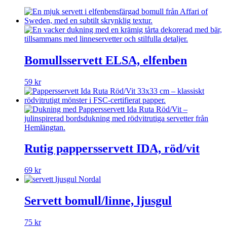
Bomullsservett ELSA, elfenben
59
kr
Rutig pappersservett IDA, röd/vit
69
kr
Servett bomull/linne, ljusgul
75
kr