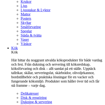
Krukor
Ljus
Ljusstakar & Lyktor
Mattor
Posters
Skyltar
Småförvaring
Speglar
Städa & tvätta
Vaser
Väskor
Kök
Kök
Här hittar du noggrant utvalda köksprodukter för både vardag
och fest. Från dukning och servering till köksredskap,
köksförvaring och disk – allt samlat på ett ställe. Upptäck
tallrikar, skålar, serveringsfat, skärbrädor, olivoljekannor,
bordstillbehör och praktiska lösningar för en vacker och
fungerande köksmiljö. Produkter som håller över tid och får
stå framme – varje dag.
Delikatesser
Disk & rengöring
Dukning & servering