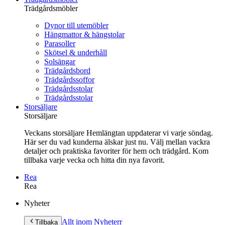
Trädgårdsmöbler
Dynor till utemöbler
Hängmattor & hängstolar
Parasoller
Skötsel & underhåll
Solsängar
Trädgårdsbord
Trädgårdssoffor
Trädgårdsstolar
Trädgårdsstolar
Storsäljare
Storsäljare
Veckans storsäljare Hemlängtan uppdaterar vi varje söndag.
Här ser du vad kunderna älskar just nu. Välj mellan vackra
detaljer och praktiska favoriter för hem och trädgård. Kom
tillbaka varje vecka och hitta din nya favorit.
Rea
Rea
Gå
Nyheter
vidare
till
Allt inom Nyheter
r
Tillbaka