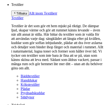
Textilier
Allt inom Textilier
r
Tillbaka
Textilier
Textilier är det som gör ett hem mjukt på riktigt. De dämpar
ljud, skapar värme och gör att rummet känns levande – även
när allt annat är stilla. Här hittar du textilier som är valda för
att användas varje dag: sängkläder att längta efter på kvällen,
kuddar som gör soffan inbjudande, plädar att dra över axlarna
och detaljer som binder ihop färger och material i rummet. Allt
i naturmaterial, lugna toner och former som håller över tid. Vi
tycker om textilier som inte bara är fina att se på, utan som
känns sköna att leva med. Sådant som åldras vackert, passar i
många rum och gör hemmet lite mer ditt – utan att du behöver
göra om allt.
Bäddtextilier
Handdukar
Kökstextilier
Plädar
Prydnadskuddar
Sittdynor