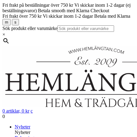
Fri frakt på beställningar över 750 kr
Vi skickar inom 1-2 dagar (ej
beställningsvaror)
Betala smooth med Klarna Checkout
Fri frakt över 750 kr
Vi skickar inom 1-2 dagar
Betala med Klarna
m
s
Sök produkt eller varumärke
×
0 artiklar,
0
kr
c
0
Gå
Nyheter
vidare
Nyheter