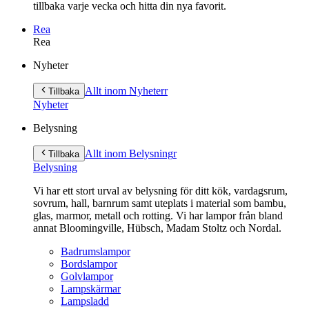
tillbaka varje vecka och hitta din nya favorit.
Rea
Rea
Gå
Nyheter
vidare
till
Allt inom Nyheter
r
Tillbaka
innehåll
Nyheter
Belysning
Allt inom Belysning
r
Tillbaka
Belysning
Vi har ett stort urval av belysning för ditt kök, vardagsrum,
sovrum, hall, barnrum samt uteplats i material som bambu,
glas, marmor, metall och rotting. Vi har lampor från bland
annat Bloomingville, Hübsch, Madam Stoltz och Nordal.
Badrumslampor
Bordslampor
Golvlampor
Lampskärmar
Lampsladd