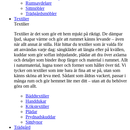
Rumsavdelare
Sittmöbler
Trädgårdsmöbler
Textilier
Textilier
Textilier är det som gör ett hem mjukt på riktigt. De dämpar
ljud, skapar värme och gör att rummet känns levande – även
när allt annat är stilla. Här hittar du textilier som är valda för
att användas varje dag: sängkläder att längta efter på kvällen,
kuddar som gör soffan inbjudande, plädar att dra över axlarna
och detaljer som binder ihop färger och material i rummet. Allt
i naturmaterial, lugna toner och former som håller över tid. Vi
tycker om textilier som inte bara är fina att se på, utan som
känns sköna att leva med. Sådant som åldras vackert, passar i
många rum och gör hemmet lite mer ditt – utan att du behöver
göra om allt.
Bäddtextilier
Handdukar
Kökstextilier
Plädar
Prydnadskuddar
Sittdynor
Trädgård