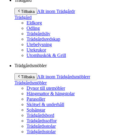
Trädgård
Allt inom Trädgård
r
Tillbaka
Trädgård
Eldkorg
Odling
Trädgårdsliv
Trädgårdsredskap
Utebelysning
Utekrukor
Utomhuskök & Grill
Trädgårdsmöbler
Allt inom Trädgårdsmöbler
r
Tillbaka
Trädgårdsmöbler
Dynor till utemöbler
Hängmattor & hängstolar
Parasoller
Skötsel & underhåll
Solsängar
Trädgårdsbord
Trädgårdssoffor
Trädgårdsstolar
Trädgårdsstolar