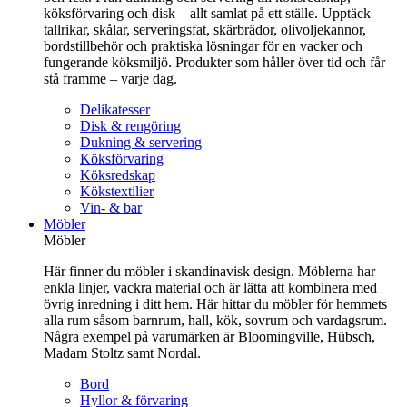
köksförvaring och disk – allt samlat på ett ställe. Upptäck
tallrikar, skålar, serveringsfat, skärbrädor, olivoljekannor,
bordstillbehör och praktiska lösningar för en vacker och
fungerande köksmiljö. Produkter som håller över tid och får
stå framme – varje dag.
Delikatesser
Disk & rengöring
Dukning & servering
Köksförvaring
Köksredskap
Kökstextilier
Vin- & bar
Möbler
Möbler
Här finner du möbler i skandinavisk design. Möblerna har
enkla linjer, vackra material och är lätta att kombinera med
övrig inredning i ditt hem. Här hittar du möbler för hemmets
alla rum såsom barnrum, hall, kök, sovrum och vardagsrum.
Några exempel på varumärken är Bloomingville, Hübsch,
Madam Stoltz samt Nordal.
Bord
Hyllor & förvaring