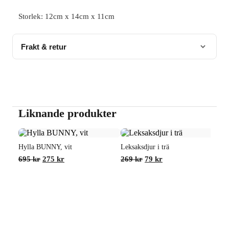
Storlek: 12cm x 14cm x 11cm
Frakt & retur
Denna produkt har vi
1st
i lager och kan skicka omgående.
Fraktavgift 69 kr
Läs mer om vår leverans och returpolicy
här
Liknande produkter
Hylla BUNNY, vit
Leksaksdjur i trä
Det
Det
Det
Det
695
kr
275
kr
269
kr
79
kr
ursprungliga
nuvarande
ursprungliga
nuvarande
priset
priset
priset
priset
var:
är:
var:
är:
695 kr.
275 kr.
269 kr.
79 kr.