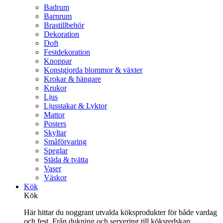
Badrum
Barnrum
Brastillbehör
Dekoration
Doft
Festdekoration
Knoppar
Konstgjorda blommor & växter
Krokar & hängare
Krukor
Ljus
Ljusstakar & Lyktor
Mattor
Posters
Skyltar
Småförvaring
Speglar
Städa & tvätta
Vaser
Väskor
Kök
Kök
Här hittar du noggrant utvalda köksprodukter för både vardag
och fest. Från dukning och servering till köksredskap,