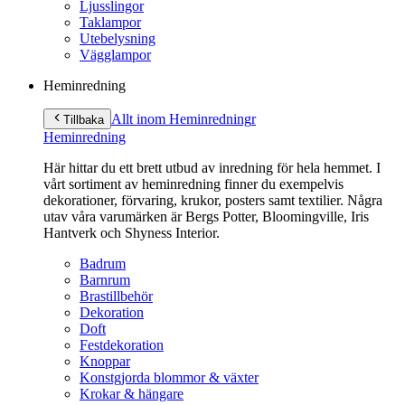
Ljusslingor
Taklampor
Utebelysning
Vägglampor
Heminredning
Allt inom Heminredning
r
Tillbaka
Heminredning
Här hittar du ett brett utbud av inredning för hela hemmet. I
vårt sortiment av heminredning finner du exempelvis
dekorationer, förvaring, krukor, posters samt textilier. Några
utav våra varumärken är Bergs Potter, Bloomingville, Iris
Hantverk och Shyness Interior.
Badrum
Barnrum
Brastillbehör
Dekoration
Doft
Festdekoration
Knoppar
Konstgjorda blommor & växter
Krokar & hängare