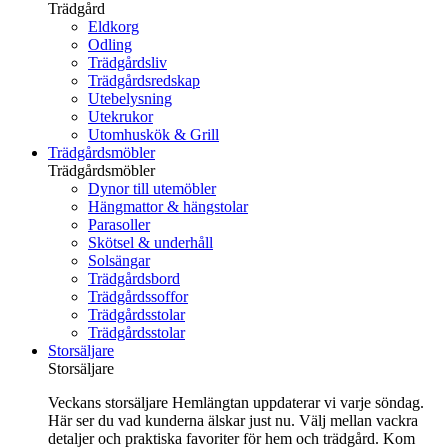
Trädgård
Eldkorg
Odling
Trädgårdsliv
Trädgårdsredskap
Utebelysning
Utekrukor
Utomhuskök & Grill
Trädgårdsmöbler
Trädgårdsmöbler
Dynor till utemöbler
Hängmattor & hängstolar
Parasoller
Skötsel & underhåll
Solsängar
Trädgårdsbord
Trädgårdssoffor
Trädgårdsstolar
Trädgårdsstolar
Storsäljare
Storsäljare
Veckans storsäljare Hemlängtan uppdaterar vi varje söndag.
Här ser du vad kunderna älskar just nu. Välj mellan vackra
detaljer och praktiska favoriter för hem och trädgård. Kom