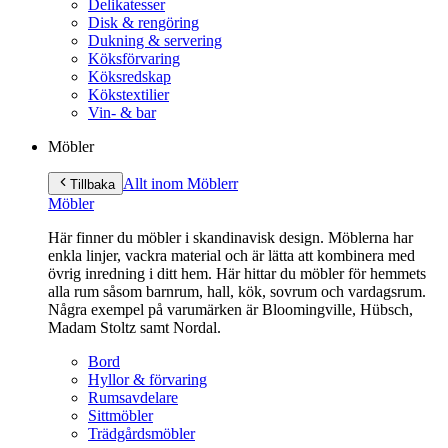
Delikatesser
Disk & rengöring
Dukning & servering
Köksförvaring
Köksredskap
Kökstextilier
Vin- & bar
Möbler
Allt inom Möbler
r
Tillbaka
Möbler
Här finner du möbler i skandinavisk design. Möblerna har
enkla linjer, vackra material och är lätta att kombinera med
övrig inredning i ditt hem. Här hittar du möbler för hemmets
alla rum såsom barnrum, hall, kök, sovrum och vardagsrum.
Några exempel på varumärken är Bloomingville, Hübsch,
Madam Stoltz samt Nordal.
Bord
Hyllor & förvaring
Rumsavdelare
Sittmöbler
Trädgårdsmöbler