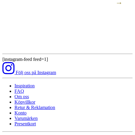
K
1
[instagram-feed feed=1]
Följ oss på Instagram
Inspiration
FAQ
Om oss
Köpvillkor
Retur & Reklamation
Konto
Varumärken
Presentkort