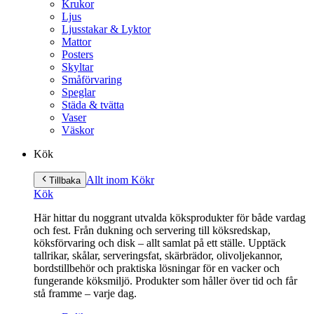
Krukor
Ljus
Ljusstakar & Lyktor
Mattor
Posters
Skyltar
Småförvaring
Speglar
Städa & tvätta
Vaser
Väskor
Kök
Allt inom Kök
r
Tillbaka
Kök
Här hittar du noggrant utvalda köksprodukter för både vardag
och fest. Från dukning och servering till köksredskap,
köksförvaring och disk – allt samlat på ett ställe. Upptäck
tallrikar, skålar, serveringsfat, skärbrädor, olivoljekannor,
bordstillbehör och praktiska lösningar för en vacker och
fungerande köksmiljö. Produkter som håller över tid och får
stå framme – varje dag.