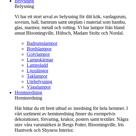
till
Belysning
innehåll
Belysning
Vi har ett stort urval av belysning för ditt kök, vardagsrum,
sovrum, hall, barnrum samt uteplats i material som bambu,
glas, marmor, metall och rotting. Vi har lampor från bland
annat Bloomingville, Hübsch, Madam Stoltz och Nordal.
Badrumslampor
Bordslampor
Golvlampor
Lampskärmar
Lampsladd
Ljusslingor
Taklampor
Utebelysning
Vägglampor
Heminredning
Heminredning
Här hittar du ett brett utbud av inredning för hela hemmet. I
vårt sortiment av heminredning finner du exempelvis
dekorationer, förvaring, krukor, posters samt textilier. Några
utav våra varumärken är Bergs Potter, Bloomingville, Iris
Hantverk och Shyness Interior.