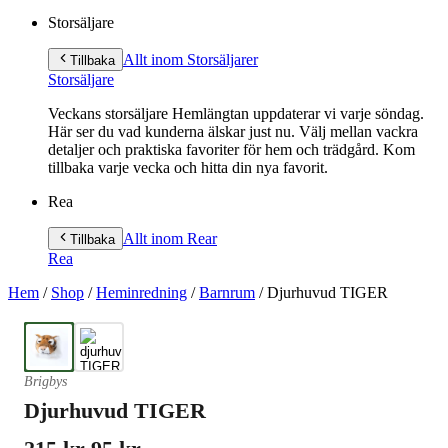
Storsäljare
Allt inom Storsäljare
r
Tillbaka
Storsäljare
Veckans storsäljare Hemlängtan uppdaterar vi varje söndag.
Här ser du vad kunderna älskar just nu. Välj mellan vackra
detaljer och praktiska favoriter för hem och trädgård. Kom
tillbaka varje vecka och hitta din nya favorit.
Rea
Allt inom Rea
r
Tillbaka
Rea
Hem
/
Shop
/
Heminredning
/
Barnrum
/
Djurhuvud TIGER
Brigbys
Djurhuvud TIGER
Det
Det