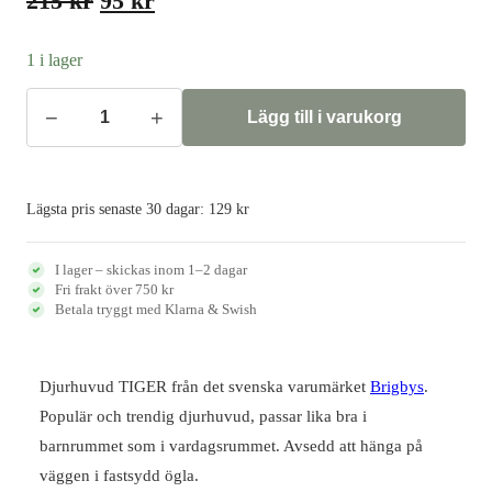
215
kr
95
kr
ursprungliga
nuvarande
priset
priset
1 i lager
var:
är:
215 kr.
95 kr.
−
+
Lägg till i varukorg
Djurhuvud
TIGER
mängd
Lägsta pris senaste 30 dagar:
129
kr
I lager – skickas inom 1–2 dagar
Fri frakt över 750 kr
Betala tryggt med Klarna & Swish
Djurhuvud TIGER från det svenska varumärket
Brigbys
.
Populär och trendig djurhuvud, passar lika bra i
barnrummet som i vardagsrummet. Avsedd att hänga på
väggen i fastsydd ögla.