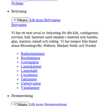
innehåll
Nyheter
Belysning
Allt inom Belysning
r
Tillbaka
Belysning
Vi har ett stort urval av belysning för ditt kök, vardagsrum,
sovrum, hall, barnrum samt uteplats i material som bambu,
glas, marmor, metall och rotting. Vi har lampor från bland
annat Bloomingville, Hübsch, Madam Stoltz och Nordal.
Badrumslampor
Bordslampor
Golvlampor
Lampskärmar
Lampsladd
Ljusslingor
Taklampor
Utebelysning
Vägglampor
Heminredning
Allt inom Heminredning
r
Tillbaka