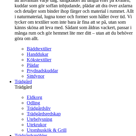
att användas varje dag: sängkläder att längta efter på kvällen,
kuddar som gör soffan inbjudande, plädar att dra över axlarna
och detaljer som binder ihop färger och material i rummet. Allt
i naturmaterial, lugna toner och former som håller över tid. Vi
tycker om textilier som inte bara är fina att se på, utan som
känns sköna att leva med. Sådant som åldras vackert, passar i
många rum och gör hemmet lite mer ditt – utan att du behöver
göra om allt.
Bäddtextilier
Handdukar
Kökstextilier
Plädar
Prydnadskuddar
Sittdynor
Trädgård
Trädgård
Eldkorg
Odling
Trädgårdsliv
Trädgårdsredskap
Utebelysning
Utekrukor
Utomhuskök & Grill
Trädgårdsmöbler