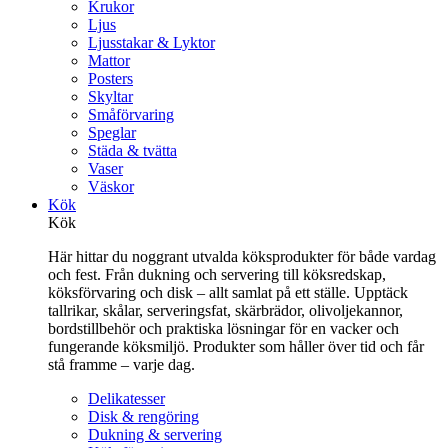
Krukor
Ljus
Ljusstakar & Lyktor
Mattor
Posters
Skyltar
Småförvaring
Speglar
Städa & tvätta
Vaser
Väskor
Kök
Kök
Här hittar du noggrant utvalda köksprodukter för både vardag
och fest. Från dukning och servering till köksredskap,
köksförvaring och disk – allt samlat på ett ställe. Upptäck
tallrikar, skålar, serveringsfat, skärbrädor, olivoljekannor,
bordstillbehör och praktiska lösningar för en vacker och
fungerande köksmiljö. Produkter som håller över tid och får
stå framme – varje dag.
Delikatesser
Disk & rengöring
Dukning & servering