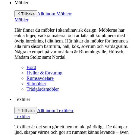
Möbler
Allt inom Möbler
r
Tillbaka
Möbler
Här finner du möbler i skandinavisk design. Möblerna har
enkla linjer, vackra material och är lätta att kombinera med
övrig inredning i ditt hem. Här hittar du möbler för hemmets
alla rum såsom barnrum, hall, kök, sovrum och vardagsrum.
Några exempel på varumärken är Bloomingville, Hübsch,
Madam Stoltz samt Nordal.
Bord
Hyllor & förvaring
Rumsavdelare
Sittmöbler
Trädgårdsmöbler
Textilier
Allt inom Textilier
r
Tillbaka
Textilier
Textilier är det som gör ett hem mjukt på riktigt. De dämpar
ljud, skapar värme och gör att rummet känns levande – även