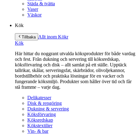
Städa & tvätta
Vaser
Väskor
Kök
Allt inom Kök
r
Tillbaka
Kök
Här hittar du noggrant utvalda köksprodukter för både vardag
och fest. Från dukning och servering till köksredskap,
köksförvaring och disk – allt samlat på ett ställe. Upptäck
tallrikar, skålar, serveringsfat, skärbrädor, olivoljekannor,
bordstillbehör och praktiska lösningar för en vacker och
fungerande köksmiljö. Produkter som håller över tid och får
stå framme – varje dag.
Delikatesser
Disk & rengöring
Dukning & servering
Köksförvaring
Köksredskap
Kökstextilier
Vin- & bar