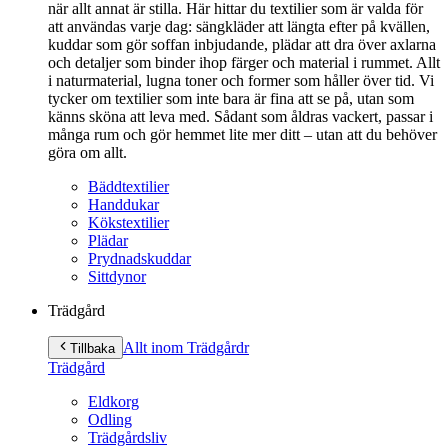
när allt annat är stilla. Här hittar du textilier som är valda för
att användas varje dag: sängkläder att längta efter på kvällen,
kuddar som gör soffan inbjudande, plädar att dra över axlarna
och detaljer som binder ihop färger och material i rummet. Allt
i naturmaterial, lugna toner och former som håller över tid. Vi
tycker om textilier som inte bara är fina att se på, utan som
känns sköna att leva med. Sådant som åldras vackert, passar i
många rum och gör hemmet lite mer ditt – utan att du behöver
göra om allt.
Bäddtextilier
Handdukar
Kökstextilier
Plädar
Prydnadskuddar
Sittdynor
Trädgård
Allt inom Trädgård
r
Tillbaka
Trädgård
Eldkorg
Odling
Trädgårdsliv