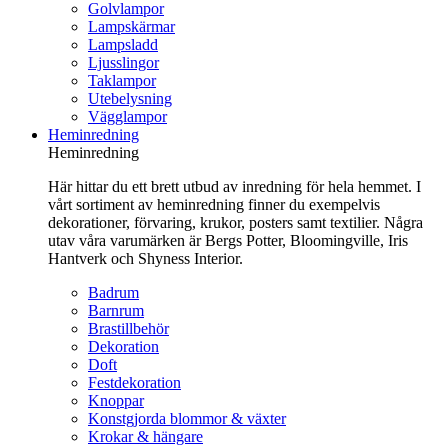
Golvlampor
Lampskärmar
Lampsladd
Ljusslingor
Taklampor
Utebelysning
Vägglampor
Heminredning
Heminredning
Här hittar du ett brett utbud av inredning för hela hemmet. I
vårt sortiment av heminredning finner du exempelvis
dekorationer, förvaring, krukor, posters samt textilier. Några
utav våra varumärken är Bergs Potter, Bloomingville, Iris
Hantverk och Shyness Interior.
Badrum
Barnrum
Brastillbehör
Dekoration
Doft
Festdekoration
Knoppar
Konstgjorda blommor & växter
Krokar & hängare