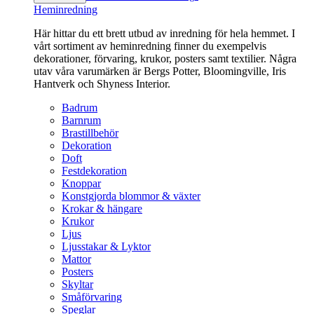
Heminredning
Här hittar du ett brett utbud av inredning för hela hemmet. I
vårt sortiment av heminredning finner du exempelvis
dekorationer, förvaring, krukor, posters samt textilier. Några
utav våra varumärken är Bergs Potter, Bloomingville, Iris
Hantverk och Shyness Interior.
Badrum
Barnrum
Brastillbehör
Dekoration
Doft
Festdekoration
Knoppar
Konstgjorda blommor & växter
Krokar & hängare
Krukor
Ljus
Ljusstakar & Lyktor
Mattor
Posters
Skyltar
Småförvaring
Speglar