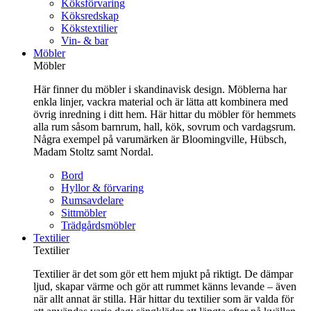
Köksförvaring
Köksredskap
Kökstextilier
Vin- & bar
Möbler
Möbler
Här finner du möbler i skandinavisk design. Möblerna har
enkla linjer, vackra material och är lätta att kombinera med
övrig inredning i ditt hem. Här hittar du möbler för hemmets
alla rum såsom barnrum, hall, kök, sovrum och vardagsrum.
Några exempel på varumärken är Bloomingville, Hübsch,
Madam Stoltz samt Nordal.
Bord
Hyllor & förvaring
Rumsavdelare
Sittmöbler
Trädgårdsmöbler
Textilier
Textilier
Textilier är det som gör ett hem mjukt på riktigt. De dämpar
ljud, skapar värme och gör att rummet känns levande – även
när allt annat är stilla. Här hittar du textilier som är valda för