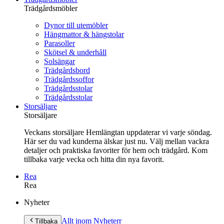
Trädgårdsmöbler
Dynor till utemöbler
Hängmattor & hängstolar
Parasoller
Skötsel & underhåll
Solsängar
Trädgårdsbord
Trädgårdssoffor
Trädgårdsstolar
Trädgårdsstolar
Storsäljare
Storsäljare
Veckans storsäljare Hemlängtan uppdaterar vi varje söndag.
Här ser du vad kunderna älskar just nu. Välj mellan vackra
detaljer och praktiska favoriter för hem och trädgård. Kom
tillbaka varje vecka och hitta din nya favorit.
Rea
Rea
Gå
Nyheter
vidare
till
Allt inom Nyheter
r
Tillbaka