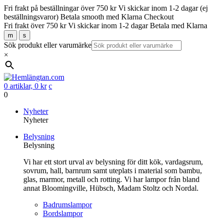
Fri frakt på beställningar över 750 kr
Vi skickar inom 1-2 dagar (ej
beställningsvaror)
Betala smooth med Klarna Checkout
Fri frakt över 750 kr
Vi skickar inom 1-2 dagar
Betala med Klarna
m
s
Sök produkt eller varumärke
×
0 artiklar,
0
kr
c
0
Gå
Nyheter
vidare
Nyheter
till
Belysning
innehåll
Belysning
Vi har ett stort urval av belysning för ditt kök, vardagsrum,
sovrum, hall, barnrum samt uteplats i material som bambu,
glas, marmor, metall och rotting. Vi har lampor från bland
annat Bloomingville, Hübsch, Madam Stoltz och Nordal.
Badrumslampor
Bordslampor