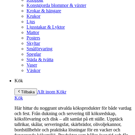
Konstgjorda blommor & växter
Krokar & hängare
Krukor
Ljus
Ljusstakar & Lyktor
Mattor
Posters
Skyltar
Småförvaring
Speglar
Städa & tvätta
Vaser
Väskor
Kök
Allt inom Kök
r
Tillbaka
Kök
Här hittar du noggrant utvalda köksprodukter för både vardag
och fest. Från dukning och servering till köksredskap,
köksförvaring och disk – allt samlat på ett ställe. Upptäck
tallrikar, skålar, serveringsfat, skärbrädor, olivoljekannor,
bordstillbehör och praktiska lösningar för en vacker och