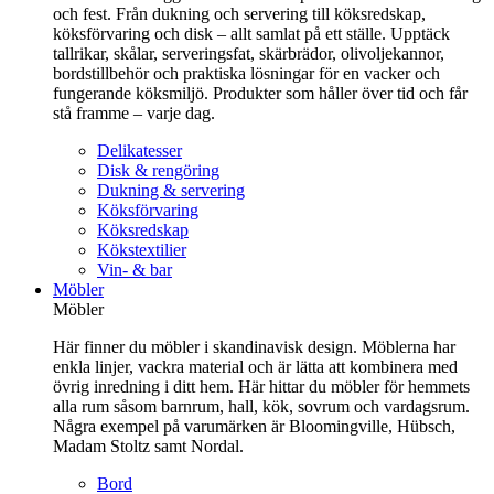
och fest. Från dukning och servering till köksredskap,
köksförvaring och disk – allt samlat på ett ställe. Upptäck
tallrikar, skålar, serveringsfat, skärbrädor, olivoljekannor,
bordstillbehör och praktiska lösningar för en vacker och
fungerande köksmiljö. Produkter som håller över tid och får
stå framme – varje dag.
Delikatesser
Disk & rengöring
Dukning & servering
Köksförvaring
Köksredskap
Kökstextilier
Vin- & bar
Möbler
Möbler
Här finner du möbler i skandinavisk design. Möblerna har
enkla linjer, vackra material och är lätta att kombinera med
övrig inredning i ditt hem. Här hittar du möbler för hemmets
alla rum såsom barnrum, hall, kök, sovrum och vardagsrum.
Några exempel på varumärken är Bloomingville, Hübsch,
Madam Stoltz samt Nordal.
Bord