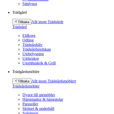
Sittdynor
Trädgård
Allt inom Trädgård
r
Tillbaka
Trädgård
Eldkorg
Odling
Trädgårdsliv
Trädgårdsredskap
Utebelysning
Utekrukor
Utomhuskök & Grill
Trädgårdsmöbler
Allt inom Trädgårdsmöbler
r
Tillbaka
Trädgårdsmöbler
Dynor till utemöbler
Hängmattor & hängstolar
Parasoller
Skötsel & underhåll
Solsängar