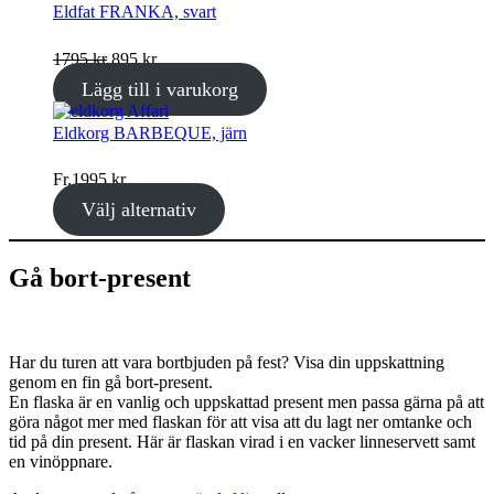
rea
Eldfat FRANKA, svart
Det
Det
1795
kr
895
kr
ursprungliga
nuvarande
Lägg till i varukorg
priset
priset
var:
är:
Eldkorg BARBEQUE, järn
1795 kr.
895 kr.
Fr.
1995
kr
Välj alternativ
Gå bort-present
Har du turen att vara bortbjuden på fest? Visa din uppskattning
genom en fin gå bort-present.
En flaska är en vanlig och uppskattad present men passa gärna på att
göra något mer med flaskan för att visa att du lagt ner omtanke och
tid på din present. Här är flaskan virad i en vacker linneservett samt
en vinöppnare.