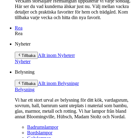
Veckans storsäljare Hemlängtan uppdaterar vi varje söndag.
Här ser du vad kunderna älskar just nu. Välj mellan vackra
detaljer och praktiska favoriter för hem och trädgård. Kom
tillbaka varje vecka och hitta din nya favorit.
Rea
Rea
Gå
Nyheter
vidare
till
Allt inom Nyheter
r
Tillbaka
innehåll
Nyheter
Belysning
Allt inom Belysning
r
Tillbaka
Belysning
Vi har ett stort urval av belysning för ditt kök, vardagsrum,
sovrum, hall, barnrum samt uteplats i material som bambu,
glas, marmor, metall och rotting. Vi har lampor från bland
annat Bloomingville, Hübsch, Madam Stoltz och Nordal.
Badrumslampor
Bordslampor