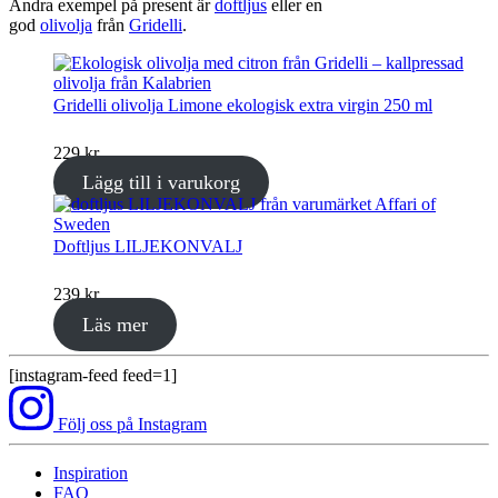
Andra exempel på present är
doftljus
eller en
god
olivolja
från
Gridelli
.
Gridelli olivolja Limone ekologisk extra virgin 250 ml
229
kr
Lägg till i varukorg
Doftljus LILJEKONVALJ
239
kr
Läs mer
[instagram-feed feed=1]
Följ oss på Instagram
Inspiration
FAQ