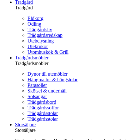
Trädgård
Trädgård
Eldkorg
Odling
Trädgårdsliv
Trädgårdsredskap
Utebelysning
Utekrukor
Utomhuskök & Grill
Trädgårdsmöbler
Trädgårdsmöbler
Dynor till utemöbler
Hängmattor & hängstolar
Parasoller
Skötsel & underhåll
Solsängar
Trädgårdsbord
Trädgårdssoffor
Trädgårdsstolar
Trädgårdsstolar
Storsäljare
Storsäljare