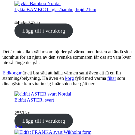
på
rea
Lykta BAMBOO i glas/bambu, höjd 21cm
Det
Det
445
kr
245
kr
ursprungliga
nuvarande
Lägg till i varukorg
priset
priset
var:
är:
445 kr.
245 kr.
Det är inte alla kvällar som bjuder på värme men lusten att ändå sitta
utomhus för att njuta av den svenska sommaren får oss att vara kvar
ute så länge det går.
Eldkorgar
är ett bra sätt att hålla värmen samt även att få en fin
stämningsbelysning. Ha även en
korg
fylld med varma
filtar
som
dina gäster kan vira in sig i när solen har gått ner.
Eldfat ASTER, svart
2550
kr
Lägg till i varukorg
Produkter
Rea
på