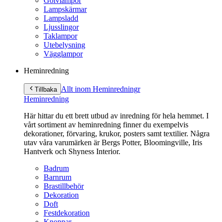
Golvlampor
Lampskärmar
Lampsladd
Ljusslingor
Taklampor
Utebelysning
Vägglampor
Heminredning
Allt inom Heminredning
r
Tillbaka
Heminredning
Här hittar du ett brett utbud av inredning för hela hemmet. I
vårt sortiment av heminredning finner du exempelvis
dekorationer, förvaring, krukor, posters samt textilier. Några
utav våra varumärken är Bergs Potter, Bloomingville, Iris
Hantverk och Shyness Interior.
Badrum
Barnrum
Brastillbehör
Dekoration
Doft
Festdekoration
Knoppar