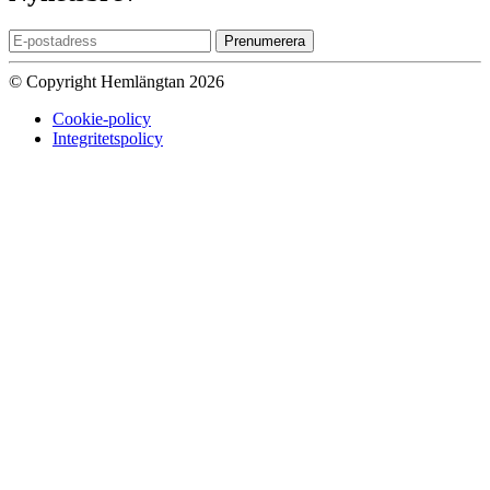
Prenumerera
© Copyright Hemlängtan 2026
Cookie-policy
Integritetspolicy
Sätt upp dig på väntelistan
Vi kommer att meddela dig när varan
finns i lager igen om du anger en giltig epost nedan.
Email
Vi kommer inte att dela din
epost-adress med någon annan.
Meddela mig när varan finns i lager