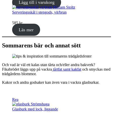
Lägg till i varukorg
priset
priset
var:
är:
Serveringsskål i stengods, vit/brun
639 kr.
445 kr.
585
kr
Läs mer
Sommarens bär och annat sött
Och vad är väl ett kalas utan tårta och/eller andra bakverk?
Fikabrödet läggs upp på vackra
tårtfat samt kakfat
och smyckas med
trädgårdens blommor.
Kakor och andra godsaker kan även vara i vackra glasburkar.
Produkter
Rea
på
rea
Glasburk med lock, liggande