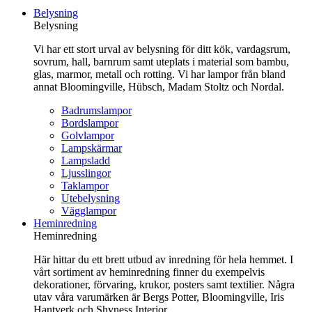
till
Belysning
innehåll
Belysning
Vi har ett stort urval av belysning för ditt kök, vardagsrum,
sovrum, hall, barnrum samt uteplats i material som bambu,
glas, marmor, metall och rotting. Vi har lampor från bland
annat Bloomingville, Hübsch, Madam Stoltz och Nordal.
Badrumslampor
Bordslampor
Golvlampor
Lampskärmar
Lampsladd
Ljusslingor
Taklampor
Utebelysning
Vägglampor
Heminredning
Heminredning
Här hittar du ett brett utbud av inredning för hela hemmet. I
vårt sortiment av heminredning finner du exempelvis
dekorationer, förvaring, krukor, posters samt textilier. Några
utav våra varumärken är Bergs Potter, Bloomingville, Iris
Hantverk och Shyness Interior.