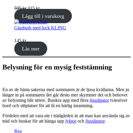
Det
Det
595
kr
415
kr
ursprungliga
nuvarande
Lägg till i varukorg
priset
priset
var:
är:
Glasburk med lock KLING
595 kr.
415 kr.
145
kr
Läs mer
Belysning för en mysig feststämning
En av de bästa sakerna med sommaren är de ljusa kvällarna. Men ju
längre in på sommaren det går desto mer skymmer det och behovet
av belysning blir större. Bunkra upp med flera
ljusslingor
tvärsöver
bord och sittplatser för att få en härlig inramning.
Fördelen med att vara ute i trädgården är att man kan använda sig av
träd och buskar för att hänga upp
lyktor
och
ljusslingor
.
Produkter
Rea