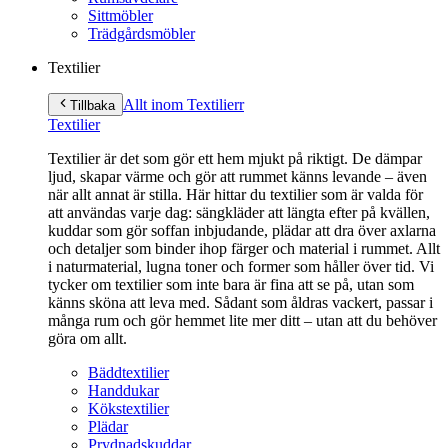
Sittmöbler
Trädgårdsmöbler
Textilier
Allt inom Textilier
r
Tillbaka
Textilier
Textilier är det som gör ett hem mjukt på riktigt. De dämpar
ljud, skapar värme och gör att rummet känns levande – även
när allt annat är stilla. Här hittar du textilier som är valda för
att användas varje dag: sängkläder att längta efter på kvällen,
kuddar som gör soffan inbjudande, plädar att dra över axlarna
och detaljer som binder ihop färger och material i rummet. Allt
i naturmaterial, lugna toner och former som håller över tid. Vi
tycker om textilier som inte bara är fina att se på, utan som
känns sköna att leva med. Sådant som åldras vackert, passar i
många rum och gör hemmet lite mer ditt – utan att du behöver
göra om allt.
Bäddtextilier
Handdukar
Kökstextilier
Plädar
Prydnadskuddar