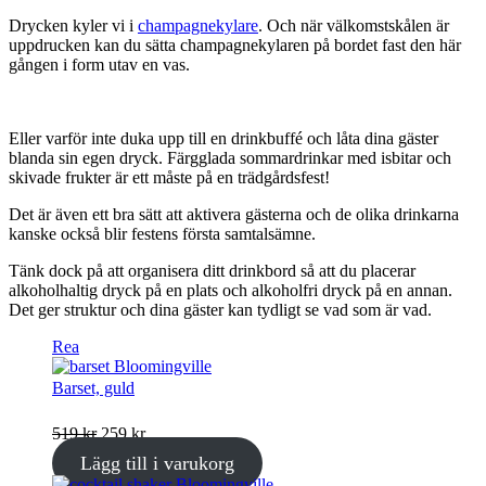
Drycken kyler vi i
champagnekylare
. Och när välkomstskålen är
uppdrucken kan du sätta champagnekylaren på bordet fast den här
gången i form utav en vas.
Eller varför inte duka upp till en drinkbuffé och låta dina gäster
blanda sin egen dryck. Färgglada sommardrinkar med isbitar och
skivade frukter är ett måste på en trädgårdsfest!
Det är även ett bra sätt att aktivera gästerna och de olika drinkarna
kanske också blir festens första samtalsämne.
Tänk dock på att organisera ditt drinkbord så att du placerar
alkoholhaltig dryck på en plats och alkoholfri dryck på en annan.
Det ger struktur och dina gäster kan tydligt se vad som är vad.
Produkter
Rea
på
rea
Barset, guld
Det
Det
519
kr
259
kr
ursprungliga
nuvarande
Lägg till i varukorg
priset
priset