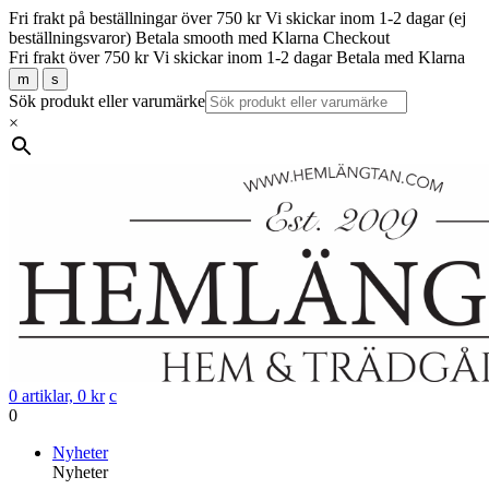
Fri frakt på beställningar över 750 kr
Vi skickar inom 1-2 dagar (ej
beställningsvaror)
Betala smooth med Klarna Checkout
Fri frakt över 750 kr
Vi skickar inom 1-2 dagar
Betala med Klarna
m
s
Sök produkt eller varumärke
×
0 artiklar,
0
kr
c
0
Gå
Nyheter
vidare
Nyheter