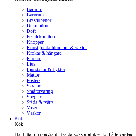
Badrum
Barnrum
Brastillbehör
Dekoration
Doft
Festdekoration
Knoppar
Konstgjorda blommor & växter
Krokar & hängare
Krukor
Ljus
Ljusstakar & Lyktor
Mattor
Posters
Skyltar
Småförvaring
Speglar
Städa & tvätta
Vaser
Väskor
Kök
Kök
Här hittar du noggrant utvalda köksprodukter för både vardag