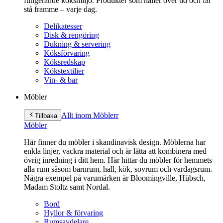
fungerande köksmiljö. Produkter som håller över tid och får
stå framme – varje dag.
Delikatesser
Disk & rengöring
Dukning & servering
Köksförvaring
Köksredskap
Kökstextilier
Vin- & bar
Möbler
Allt inom Möbler
r
Tillbaka
Möbler
Här finner du möbler i skandinavisk design. Möblerna har
enkla linjer, vackra material och är lätta att kombinera med
övrig inredning i ditt hem. Här hittar du möbler för hemmets
alla rum såsom barnrum, hall, kök, sovrum och vardagsrum.
Några exempel på varumärken är Bloomingville, Hübsch,
Madam Stoltz samt Nordal.
Bord
Hyllor & förvaring
Rumsavdelare