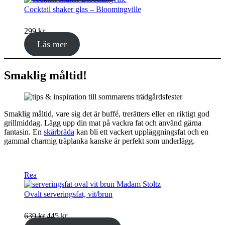
var:
är:
Cocktail shaker glas – Bloomingville
519 kr.
259 kr.
299
kr
Läs mer
Smaklig måltid!
Smaklig måltid, vare sig det är buffé, trerätters eller en riktigt god
grillmiddag. Lägg upp din mat på vackra fat och använd gärna
fantasin. En
skärbräda
kan bli ett vackert uppläggningsfat och en
gammal charmig träplanka kanske är perfekt som underlägg.
Produkter
Rea
på
rea
Ovalt serveringsfat, vit/brun
Det
Det
639
kr
445
kr
ursprungliga
nuvarande