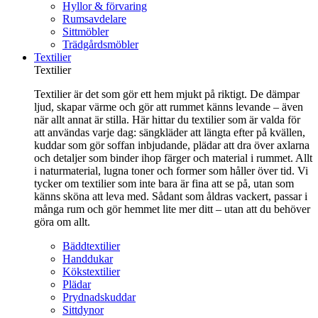
Hyllor & förvaring
Rumsavdelare
Sittmöbler
Trädgårdsmöbler
Textilier
Textilier
Textilier är det som gör ett hem mjukt på riktigt. De dämpar
ljud, skapar värme och gör att rummet känns levande – även
när allt annat är stilla. Här hittar du textilier som är valda för
att användas varje dag: sängkläder att längta efter på kvällen,
kuddar som gör soffan inbjudande, plädar att dra över axlarna
och detaljer som binder ihop färger och material i rummet. Allt
i naturmaterial, lugna toner och former som håller över tid. Vi
tycker om textilier som inte bara är fina att se på, utan som
känns sköna att leva med. Sådant som åldras vackert, passar i
många rum och gör hemmet lite mer ditt – utan att du behöver
göra om allt.
Bäddtextilier
Handdukar
Kökstextilier
Plädar
Prydnadskuddar
Sittdynor