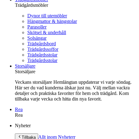
Trädgårdsmöbler
Dynor till utemöbler
Hängmattor & hängstolar
Parasoller
Skötsel & underhåll
Solsängar
Trädgårdsbord
Trädgårdssoffor
Trädgårdsstolar
Trädgårdsstolar
Storsäljare
Storsäljare
Veckans storsäljare Hemlängtan uppdaterar vi varje söndag.
Här ser du vad kunderna älskar just nu. Välj mellan vackra
detaljer och praktiska favoriter för hem och trädgård. Kom
tillbaka varje vecka och hitta din nya favorit.
Rea
Rea
Gå
Nyheter
vidare
till
Allt inom Nyheter
r
Tillbaka