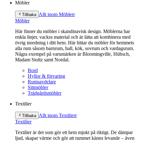
Möbler
Allt inom Möbler
r
Tillbaka
Möbler
Här finner du möbler i skandinavisk design. Möblerna har
enkla linjer, vackra material och är lätta att kombinera med
övrig inredning i ditt hem. Här hittar du möbler för hemmets
alla rum såsom barnrum, hall, kök, sovrum och vardagsrum.
Några exempel på varumärken är Bloomingville, Hübsch,
Madam Stoltz samt Nordal.
Bord
Hyllor & förvaring
Rumsavdelare
Sittmöbler
Trädgårdsmöbler
Textilier
Allt inom Textilier
r
Tillbaka
Textilier
Textilier är det som gör ett hem mjukt på riktigt. De dämpar
ljud, skapar värme och gör att rummet känns levande – även