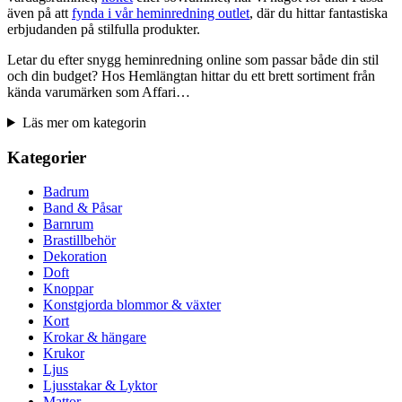
även på att
fynda i vår heminredning outlet
, där du hittar fantastiska
erbjudanden på stilfulla produkter.
Letar du efter snygg heminredning online som passar både din stil
och din budget? Hos Hemlängtan hittar du ett brett sortiment från
kända varumärken som Affari…
Läs mer om kategorin
Kategorier
Badrum
Band & Påsar
Barnrum
Brastillbehör
Dekoration
Doft
Knoppar
Konstgjorda blommor & växter
Kort
Krokar & hängare
Krukor
Ljus
Ljusstakar & Lyktor
Mattor