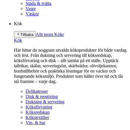
Städa & tvätta
Vaser
Väskor
Kök
Allt inom Kök
r
Tillbaka
Kök
Här hittar du noggrant utvalda köksprodukter för både vardag
och fest. Från dukning och servering till köksredskap,
köksförvaring och disk – allt samlat på ett ställe. Upptäck
tallrikar, skålar, serveringsfat, skärbrädor, olivoljekannor,
bordstillbehör och praktiska lösningar för en vacker och
fungerande köksmiljö. Produkter som håller över tid och får
stå framme – varje dag.
Delikatesser
Disk & rengöring
Dukning & servering
Köksförvaring
Köksredskap
Kökstextilier
Vin- & bar