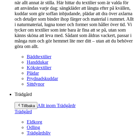
när allt annat är stilla. Här hittar du textilier som är valda för
att användas varje dag: sängkläder att längta efter på kvällen,
kuddar som gör soffan inbjudande, plädar att dra över axlarna
och detaljer som binder ihop färger och material i rummet. Allt
i naturmaterial, lugna toner och former som håller över tid. Vi
tycker om textilier som inte bara är fina att se på, utan som
känns sköna att leva med. Sådant som åldras vackert, passar i
många rum och gör hemmet lite mer ditt – utan att du behöver
göra om allt.
Bäddtextilier
Handdukar
Kökstextilier
Plädar
Prydnadskuddar
Sittdynor
Trädgård
Allt inom Trädgård
r
Tillbaka
Trädgård
Eldkorg
Odling
Trädgårdsliv