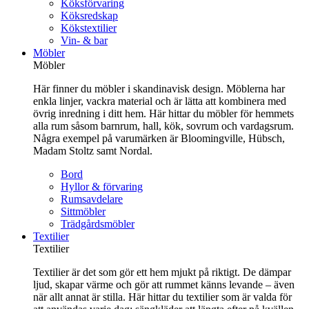
Köksförvaring
Köksredskap
Kökstextilier
Vin- & bar
Möbler
Möbler
Här finner du möbler i skandinavisk design. Möblerna har
enkla linjer, vackra material och är lätta att kombinera med
övrig inredning i ditt hem. Här hittar du möbler för hemmets
alla rum såsom barnrum, hall, kök, sovrum och vardagsrum.
Några exempel på varumärken är Bloomingville, Hübsch,
Madam Stoltz samt Nordal.
Bord
Hyllor & förvaring
Rumsavdelare
Sittmöbler
Trädgårdsmöbler
Textilier
Textilier
Textilier är det som gör ett hem mjukt på riktigt. De dämpar
ljud, skapar värme och gör att rummet känns levande – även
när allt annat är stilla. Här hittar du textilier som är valda för