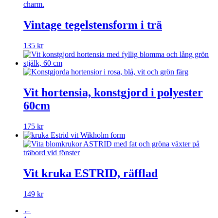
Vintage tegelstensform i trä
135
kr
Vit hortensia, konstgjord i polyester
60cm
175
kr
Vit kruka ESTRID, räfflad
149
kr
←