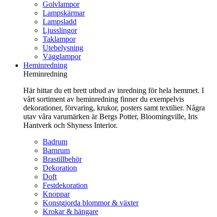
Golvlampor
Lampskärmar
Lampsladd
Ljusslingor
Taklampor
Utebelysning
Vägglampor
Heminredning
Heminredning
Här hittar du ett brett utbud av inredning för hela hemmet. I
vårt sortiment av heminredning finner du exempelvis
dekorationer, förvaring, krukor, posters samt textilier. Några
utav våra varumärken är Bergs Potter, Bloomingville, Iris
Hantverk och Shyness Interior.
Badrum
Barnrum
Brastillbehör
Dekoration
Doft
Festdekoration
Knoppar
Konstgjorda blommor & växter
Krokar & hängare