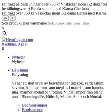
Fri frakt på beställningar över 750 kr
Vi skickar inom 1-2 dagar (ej
beställningsvaror)
Betala smooth med Klarna Checkout
Fri frakt över 750 kr
Vi skickar inom 1-2 dagar
Betala med Klarna
m
s
Sök produkt eller varumärke
×
0 artiklar,
0
kr
c
0
Gå
Nyheter
vidare
Nyheter
till
Belysning
innehåll
Belysning
Vi har ett stort urval av belysning för ditt kök, vardagsrum,
sovrum, hall, barnrum samt uteplats i material som bambu,
glas, marmor, metall och rotting. Vi har lampor från bland
annat Bloomingville, Hübsch, Madam Stoltz och Nordal.
Badrumslampor
Bordslampor