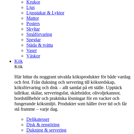
Krukor
Ljus
Ljusstakar & Lyktor
Mattor
Posters
Skyltar
Småförvaring
Speglar
Städa & tvätta
Vaser
Väskor
Kök
Kök
Här hittar du noggrant utvalda köksprodukter för både vardag
och fest. Från dukning och servering till köksredskap,
köksförvaring och disk – allt samlat på ett ställe. Upptäck
tallrikar, skålar, serveringsfat, skärbrädor, olivoljekannor,
bordstillbehör och praktiska lösningar för en vacker och
fungerande köksmiljö. Produkter som håller över tid och får
stå framme – varje dag.
Delikatesser
Disk & rengöring
Dukning & servering