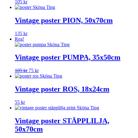
105
kr
Vintage poster PION, 50x70cm
135
kr
Rea!
Vintage poster PUMPA, 35x50cm
Det
Det
105
kr
75
kr
ursprungliga
nuvarande
priset
priset
var:
är:
Vintage poster ROS, 18x24cm
105 kr.
75 kr.
55
kr
Vintage poster STÄPPLILJA,
50x70cm