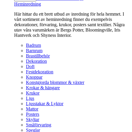
Heminredning
Här hittar du ett brett utbud av inredning för hela hemmet. I
vårt sortiment av heminredning finner du exempelvis
dekorationer, förvaring, krukor, posters samt textilier. Några
utav våra varumärken är Bergs Potter, Bloomingville, Iris
Hantverk och Shyness Interior.
Badrum
Barnrum
Brastillbehör
Dekoration
Doft
Festdekoration
Knoppar
Konstgjorda blommor & växter
Krokar & hängare
Krukor
Ljus
Ljusstakar & Lyktor
Mattor
Posters
Skyltar
Småförvaring
Speglar