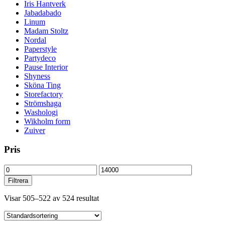
Iris Hantverk
Jabadabado
Linum
Madam Stoltz
Nordal
Paperstyle
Partydeco
Pause Interior
Shyness
Sköna Ting
Storefactory
Strömshaga
Washologi
Wikholm form
Zuiver
Pris
Min
Max
pris
pris
Filtrera
Visar 505–522 av 524 resultat