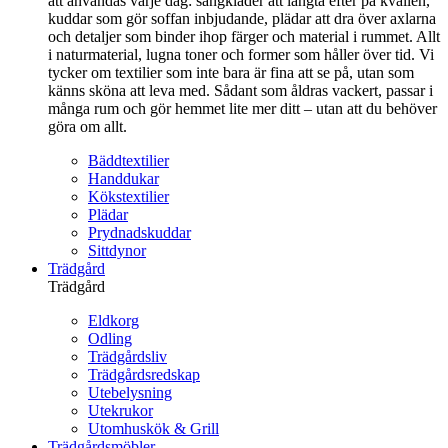
att användas varje dag: sängkläder att längta efter på kvällen,
kuddar som gör soffan inbjudande, plädar att dra över axlarna
och detaljer som binder ihop färger och material i rummet. Allt
i naturmaterial, lugna toner och former som håller över tid. Vi
tycker om textilier som inte bara är fina att se på, utan som
känns sköna att leva med. Sådant som åldras vackert, passar i
många rum och gör hemmet lite mer ditt – utan att du behöver
göra om allt.
Bäddtextilier
Handdukar
Kökstextilier
Plädar
Prydnadskuddar
Sittdynor
Trädgård
Trädgård
Eldkorg
Odling
Trädgårdsliv
Trädgårdsredskap
Utebelysning
Utekrukor
Utomhuskök & Grill
Trädgårdsmöbler