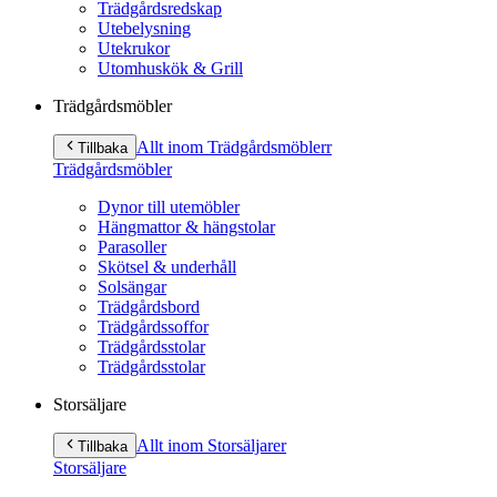
Trädgårdsredskap
Utebelysning
Utekrukor
Utomhuskök & Grill
Trädgårdsmöbler
Allt inom Trädgårdsmöbler
r
Tillbaka
Trädgårdsmöbler
Dynor till utemöbler
Hängmattor & hängstolar
Parasoller
Skötsel & underhåll
Solsängar
Trädgårdsbord
Trädgårdssoffor
Trädgårdsstolar
Trädgårdsstolar
Storsäljare
Allt inom Storsäljare
r
Tillbaka
Storsäljare