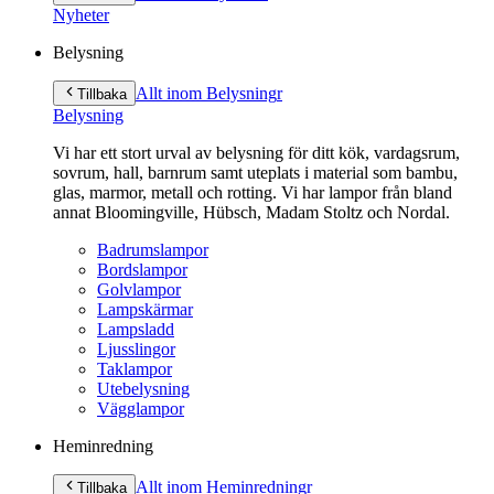
innehåll
Nyheter
Belysning
Allt inom Belysning
r
Tillbaka
Belysning
Vi har ett stort urval av belysning för ditt kök, vardagsrum,
sovrum, hall, barnrum samt uteplats i material som bambu,
glas, marmor, metall och rotting. Vi har lampor från bland
annat Bloomingville, Hübsch, Madam Stoltz och Nordal.
Badrumslampor
Bordslampor
Golvlampor
Lampskärmar
Lampsladd
Ljusslingor
Taklampor
Utebelysning
Vägglampor
Heminredning
Allt inom Heminredning
r
Tillbaka