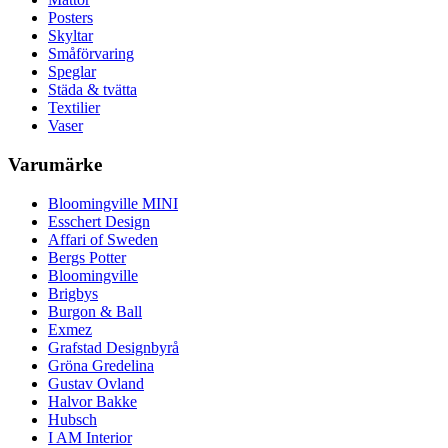
Posters
Skyltar
Småförvaring
Speglar
Städa & tvätta
Textilier
Vaser
Varumärke
Bloomingville MINI
Esschert Design
Affari of Sweden
Bergs Potter
Bloomingville
Brigbys
Burgon & Ball
Exmez
Grafstad Designbyrå
Gröna Gredelina
Gustav Ovland
Halvor Bakke
Hubsch
I AM Interior