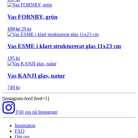
Vas FORNBY, grön
Det
Det
199
kr
29
kr
ursprungliga
nuvarande
priset
priset
var:
är:
Vas ESME i klart strukturerat glas 11x23 cm
199 kr.
29 kr.
195
kr
Vas KANJI glas, natur
749
kr
[instagram-feed feed=1]
Följ oss på Instagram
Inspiration
FAQ
Om oss