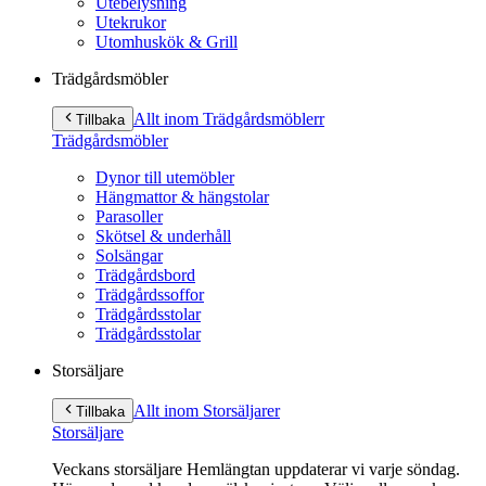
Utebelysning
Utekrukor
Utomhuskök & Grill
Trädgårdsmöbler
Allt inom Trädgårdsmöbler
r
Tillbaka
Trädgårdsmöbler
Dynor till utemöbler
Hängmattor & hängstolar
Parasoller
Skötsel & underhåll
Solsängar
Trädgårdsbord
Trädgårdssoffor
Trädgårdsstolar
Trädgårdsstolar
Storsäljare
Allt inom Storsäljare
r
Tillbaka
Storsäljare
Veckans storsäljare Hemlängtan uppdaterar vi varje söndag.