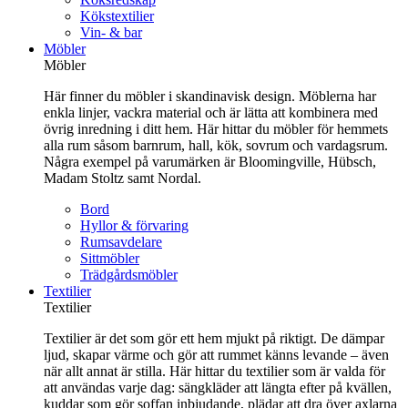
Kökstextilier
Vin- & bar
Möbler
Möbler
Här finner du möbler i skandinavisk design. Möblerna har
enkla linjer, vackra material och är lätta att kombinera med
övrig inredning i ditt hem. Här hittar du möbler för hemmets
alla rum såsom barnrum, hall, kök, sovrum och vardagsrum.
Några exempel på varumärken är Bloomingville, Hübsch,
Madam Stoltz samt Nordal.
Bord
Hyllor & förvaring
Rumsavdelare
Sittmöbler
Trädgårdsmöbler
Textilier
Textilier
Textilier är det som gör ett hem mjukt på riktigt. De dämpar
ljud, skapar värme och gör att rummet känns levande – även
när allt annat är stilla. Här hittar du textilier som är valda för
att användas varje dag: sängkläder att längta efter på kvällen,
kuddar som gör soffan inbjudande, plädar att dra över axlarna