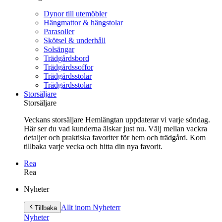
Dynor till utemöbler
Hängmattor & hängstolar
Parasoller
Skötsel & underhåll
Solsängar
Trädgårdsbord
Trädgårdssoffor
Trädgårdsstolar
Trädgårdsstolar
Storsäljare
Storsäljare
Veckans storsäljare Hemlängtan uppdaterar vi varje söndag.
Här ser du vad kunderna älskar just nu. Välj mellan vackra
detaljer och praktiska favoriter för hem och trädgård. Kom
tillbaka varje vecka och hitta din nya favorit.
Rea
Rea
Gå
Nyheter
vidare
till
Allt inom Nyheter
r
Tillbaka
innehåll
Nyheter