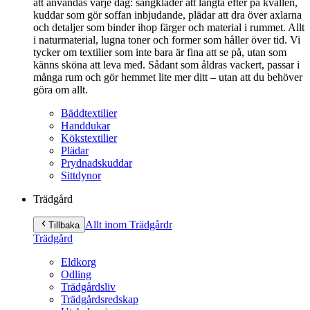
att användas varje dag: sängkläder att längta efter på kvällen,
kuddar som gör soffan inbjudande, plädar att dra över axlarna
och detaljer som binder ihop färger och material i rummet. Allt
i naturmaterial, lugna toner och former som håller över tid. Vi
tycker om textilier som inte bara är fina att se på, utan som
känns sköna att leva med. Sådant som åldras vackert, passar i
många rum och gör hemmet lite mer ditt – utan att du behöver
göra om allt.
Bäddtextilier
Handdukar
Kökstextilier
Plädar
Prydnadskuddar
Sittdynor
Trädgård
Allt inom Trädgård
r
Tillbaka
Trädgård
Eldkorg
Odling
Trädgårdsliv
Trädgårdsredskap