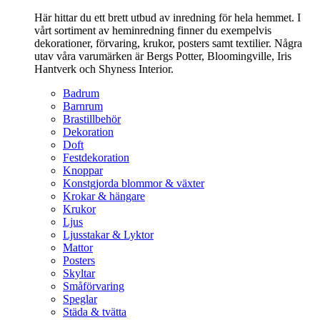
Här hittar du ett brett utbud av inredning för hela hemmet. I
vårt sortiment av heminredning finner du exempelvis
dekorationer, förvaring, krukor, posters samt textilier. Några
utav våra varumärken är Bergs Potter, Bloomingville, Iris
Hantverk och Shyness Interior.
Badrum
Barnrum
Brastillbehör
Dekoration
Doft
Festdekoration
Knoppar
Konstgjorda blommor & växter
Krokar & hängare
Krukor
Ljus
Ljusstakar & Lyktor
Mattor
Posters
Skyltar
Småförvaring
Speglar
Städa & tvätta