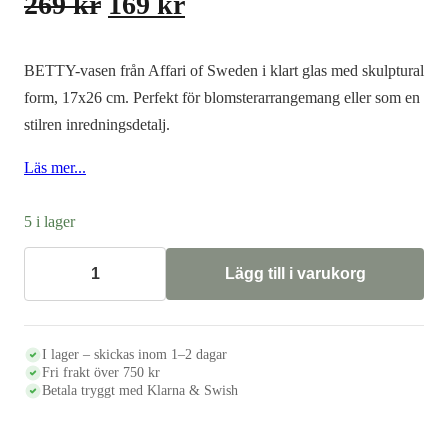
Det
Det
269
kr
169
kr
ursprungliga
nuvarande
priset
priset
BETTY-vasen från Affari of Sweden i klart glas med skulptural
var:
är:
form, 17x26 cm. Perfekt för blomsterarrangemang eller som en
stilren inredningsdetalj.
269 kr.
169 kr.
Läs mer...
5 i lager
Lägg till i varukorg
Vas
BETTY
-
Affari
of
I lager – skickas inom 1–2 dagar
Sweden
Fri frakt över 750 kr
mängd
Betala tryggt med Klarna & Swish