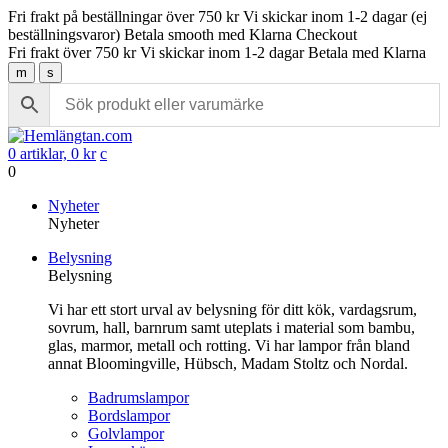
Fri frakt på beställningar över 750 kr
Vi skickar inom 1-2 dagar (ej
beställningsvaror)
Betala smooth med Klarna Checkout
Fri frakt över 750 kr
Vi skickar inom 1-2 dagar
Betala med Klarna
m
s
0 artiklar,
0
kr
c
0
Gå
Nyheter
vidare
Nyheter
till
Belysning
innehåll
Belysning
Vi har ett stort urval av belysning för ditt kök, vardagsrum,
sovrum, hall, barnrum samt uteplats i material som bambu,
glas, marmor, metall och rotting. Vi har lampor från bland
annat Bloomingville, Hübsch, Madam Stoltz och Nordal.
Badrumslampor
Bordslampor
Golvlampor