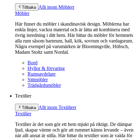
Allt inom Möbler
r
Tillbaka
Möbler
Här finner du möbler i skandinavisk design. Möblerna har
enkla linjer, vackra material och är lätta att kombinera med
övrig inredning i ditt hem. Här hittar du möbler för hemmets
alla rum såsom barnrum, hall, kök, sovrum och vardagsrum.
Några exempel på varumärken är Bloomingville, Hübsch,
Madam Stoltz samt Nordal.
Bord
Hyllor & förvaring
Rumsavdelare
Sittmöbler
Trädgårdsmöbler
Textilier
Allt inom Textilier
r
Tillbaka
Textilier
Textilier är det som gör ett hem mjukt på riktigt. De dämpar
ljud, skapar värme och gör att rummet känns levande – även
när allt annat är stilla. Här hittar du textilier som är valda för