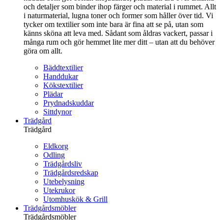
och detaljer som binder ihop färger och material i rummet. Allt
i naturmaterial, lugna toner och former som håller över tid. Vi
tycker om textilier som inte bara är fina att se på, utan som
känns sköna att leva med. Sådant som åldras vackert, passar i
många rum och gör hemmet lite mer ditt – utan att du behöver
göra om allt.
Bäddtextilier
Handdukar
Kökstextilier
Plädar
Prydnadskuddar
Sittdynor
Trädgård
Trädgård
Eldkorg
Odling
Trädgårdsliv
Trädgårdsredskap
Utebelysning
Utekrukor
Utomhuskök & Grill
Trädgårdsmöbler
Trädgårdsmöbler