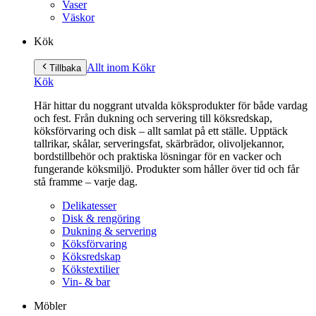
Vaser
Väskor
Kök
Allt inom Kök
r
Tillbaka
Kök
Här hittar du noggrant utvalda köksprodukter för både vardag
och fest. Från dukning och servering till köksredskap,
köksförvaring och disk – allt samlat på ett ställe. Upptäck
tallrikar, skålar, serveringsfat, skärbrädor, olivoljekannor,
bordstillbehör och praktiska lösningar för en vacker och
fungerande köksmiljö. Produkter som håller över tid och får
stå framme – varje dag.
Delikatesser
Disk & rengöring
Dukning & servering
Köksförvaring
Köksredskap
Kökstextilier
Vin- & bar
Möbler