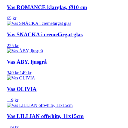
Vas ROMANCE klarglas, Ø10 cm
65
kr
Vas SNÄCKA i cremefärgat glas
225
kr
Vas ÅBY, ljusgrå
Det
Det
349
kr
149
kr
ursprungliga
nuvarande
priset
priset
var:
är:
Vas OLIVIA
349 kr.
149 kr.
119
kr
Vas LILLIAN offwhite, 11x15cm
139
kr