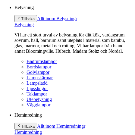
Belysning
Allt inom Belysning
r
Tillbaka
Belysning
Vi har ett stort urval av belysning för ditt kök, vardagsrum,
sovrum, hall, barnrum samt uteplats i material som bambu,
glas, marmor, metall och rotting. Vi har lampor från bland
annat Bloomingville, Hübsch, Madam Stoltz och Nordal.
Badrumslampor
Bordslampor
Golvlampor
Lampskärmar
Lampsladd
Ljusslingor
Taklampor
Utebelysning
Vägglampor
Heminredning
Allt inom Heminredning
r
Tillbaka
Heminredning