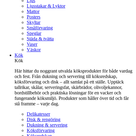
Ljus
Ljusstakar & Lyktor
Mattor
Posters
Skyltar
Småförvaring
Speglar
Städa & tvätta
Vaser
Väskor
Kök
Kök
Här hittar du noggrant utvalda köksprodukter för både vardag
och fest. Från dukning och servering till köksredskap,
köksförvaring och disk – allt samlat på ett ställe. Upptäck
tallrikar, skålar, serveringsfat, skärbrädor, olivoljekannor,
bordstillbehör och praktiska lösningar för en vacker och
fungerande köksmiljö. Produkter som håller över tid och får
stå framme – varje dag.
Delikatesser
Disk & rengöring
Dukning & servering
Köksförvaring
Köksredskap