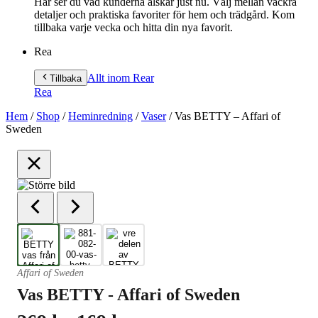
Här ser du vad kunderna älskar just nu. Välj mellan vackra
detaljer och praktiska favoriter för hem och trädgård. Kom
tillbaka varje vecka och hitta din nya favorit.
Rea
Allt inom Rea
r
Tillbaka
Rea
Hem
/
Shop
/
Heminredning
/
Vaser
/
Vas BETTY – Affari of
Sweden
Affari of Sweden
Vas BETTY - Affari of Sweden