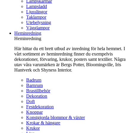
Lampskärmar
Lampsladd
Ljusslingor
Taklampor
Utebelysning
Vägglampor
Heminredning
Heminredning
Här hittar du ett brett utbud av inredning för hela hemmet. I
vårt sortiment av heminredning finner du exempelvis
dekorationer, förvaring, krukor, posters samt textilier. Några
utav våra varumärken är Bergs Potter, Bloomingville, Iris
Hantverk och Shyness Interior.
Badrum
Barnrum
Brastillbehör
Dekoration
Doft
Festdekoration
Knoppar
Konstgjorda blommor & växter
Krokar & hängare
Krukor