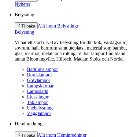
innehåll
Nyheter
Belysning
Allt inom Belysning
r
Tillbaka
Belysning
Vi har ett stort urval av belysning för ditt kök, vardagsrum,
sovrum, hall, barnrum samt uteplats i material som bambu,
glas, marmor, metall och rotting. Vi har lampor från bland
annat Bloomingville, Hübsch, Madam Stoltz och Nordal.
Badrumslampor
Bordslampor
Golvlampor
Lampskärmar
Lampsladd
Ljusslingor
Taklampor
Utebelysning
Vägglampor
Heminredning
Allt inom Heminredning
r
Tillbaka