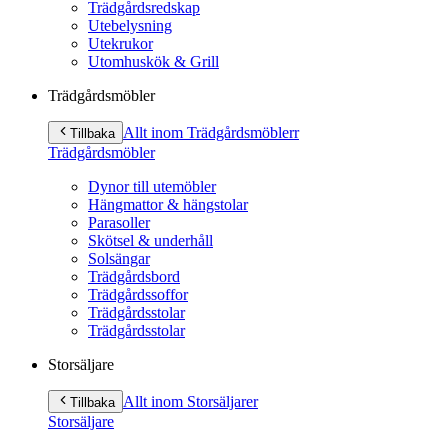
Trädgårdsredskap
Utebelysning
Utekrukor
Utomhuskök & Grill
Trädgårdsmöbler
Allt inom Trädgårdsmöbler
r
Tillbaka
Trädgårdsmöbler
Dynor till utemöbler
Hängmattor & hängstolar
Parasoller
Skötsel & underhåll
Solsängar
Trädgårdsbord
Trädgårdssoffor
Trädgårdsstolar
Trädgårdsstolar
Storsäljare
Allt inom Storsäljare
r
Tillbaka
Storsäljare