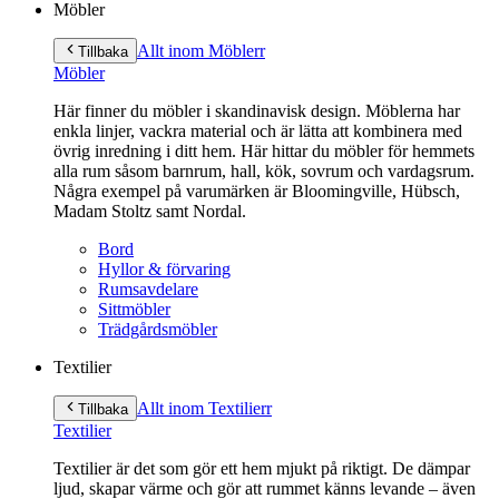
Möbler
Allt inom Möbler
r
Tillbaka
Möbler
Här finner du möbler i skandinavisk design. Möblerna har
enkla linjer, vackra material och är lätta att kombinera med
övrig inredning i ditt hem. Här hittar du möbler för hemmets
alla rum såsom barnrum, hall, kök, sovrum och vardagsrum.
Några exempel på varumärken är Bloomingville, Hübsch,
Madam Stoltz samt Nordal.
Bord
Hyllor & förvaring
Rumsavdelare
Sittmöbler
Trädgårdsmöbler
Textilier
Allt inom Textilier
r
Tillbaka
Textilier
Textilier är det som gör ett hem mjukt på riktigt. De dämpar
ljud, skapar värme och gör att rummet känns levande – även