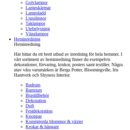
Golvlampor
Lampskärmar
Lampsladd
Ljusslingor
Taklampor
Utebelysning
Vägglampor
Heminredning
Heminredning
Här hittar du ett brett utbud av inredning för hela hemmet. I
vårt sortiment av heminredning finner du exempelvis
dekorationer, förvaring, krukor, posters samt textilier. Några
utav våra varumärken är Bergs Potter, Bloomingville, Iris
Hantverk och Shyness Interior.
Badrum
Barnrum
Brastillbehör
Dekoration
Doft
Festdekoration
Knoppar
Konstgjorda blommor & växter
Krokar & hängare