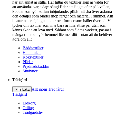
när allt annat är stilla. Här hittar du textilier som är valda för
att användas varje dag: sängkläder att längta efter på kvällen,
kuddar som gör soffan inbjudande, plädar att dra över axlarna
och detaljer som binder ihop färger och material i rummet. Allt
i naturmaterial, lugna toner och former som håller över tid. Vi
tycker om textilier som inte bara är fina att se på, utan som
känns sköna att leva med. Sådant som åldras vackert, passar i
många rum och gör hemmet lite mer ditt – utan att du behöver
göra om allt.
Bäddtextilier
Handdukar
Kökstextilier
Plädar
Prydnadskuddar
Sittdynor
Trädgård
Allt inom Trädgård
r
Tillbaka
Trädgård
Eldkorg
Odling
Trädgårdsliv