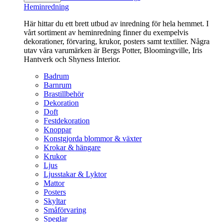
Heminredning
Här hittar du ett brett utbud av inredning för hela hemmet. I
vårt sortiment av heminredning finner du exempelvis
dekorationer, förvaring, krukor, posters samt textilier. Några
utav våra varumärken är Bergs Potter, Bloomingville, Iris
Hantverk och Shyness Interior.
Badrum
Barnrum
Brastillbehör
Dekoration
Doft
Festdekoration
Knoppar
Konstgjorda blommor & växter
Krokar & hängare
Krukor
Ljus
Ljusstakar & Lyktor
Mattor
Posters
Skyltar
Småförvaring
Speglar