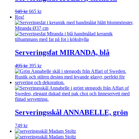
Det
Det
949
kr
665
kr
ursprungliga
nuvarande
Rea!
priset
priset
var:
är:
949 kr.
665 kr.
Serveringsfat MIRANDA, blå
Det
Det
495
kr
395
kr
ursprungliga
nuvarande
priset
priset
var:
är:
495 kr.
395 kr.
Serveringsskål ANNABELLE, grön
749
kr