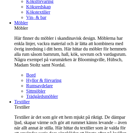
Köksförvaring
Köksredskap
Kökstextilier
Vin- & bar
Möbler
Möbler
Här finner du möbler i skandinavisk design. Möblerna har
enkla linjer, vackra material och är lätta att kombinera med
övrig inredning i ditt hem. Här hittar du möbler för hemmets
alla rum såsom barnrum, hall, kök, sovrum och vardagsrum.
Några exempel på varumärken är Bloomingville, Hübsch,
Madam Stoltz samt Nordal.
Bord
Hyllor & förvaring
Rumsavdelare
Sittmöbler
Trädgårdsmöbler
Textilier
Textilier
Textilier är det som gör ett hem mjukt på riktigt. De dämpar
ljud, skapar värme och gör att rummet känns levande – även
när allt annat är stilla. Här hittar du textilier som är valda för