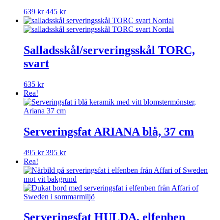
Det
Det
639
kr
445
kr
ursprungliga
nuvarande
priset
priset
var:
är:
639 kr.
445 kr.
Salladsskål/serveringsskål TORC,
svart
635
kr
Rea!
Serveringsfat ARIANA blå, 37 cm
Det
Det
495
kr
395
kr
ursprungliga
nuvarande
Rea!
priset
priset
var:
är:
495 kr.
395 kr.
Serveringsfat HULDA, elfenben