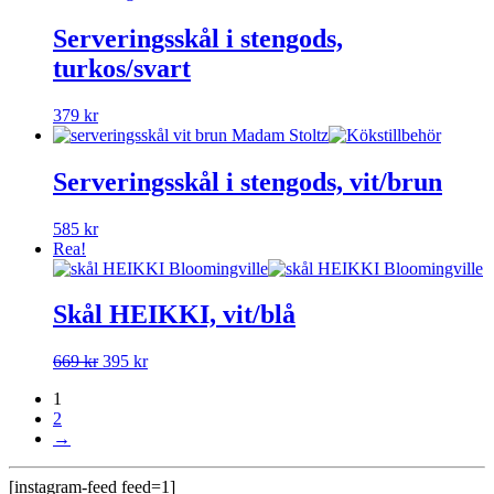
Serveringsskål i stengods,
turkos/svart
379
kr
Serveringsskål i stengods, vit/brun
585
kr
Rea!
Skål HEIKKI, vit/blå
Det
Det
669
kr
395
kr
ursprungliga
nuvarande
1
priset
priset
2
var:
är:
→
669 kr.
395 kr.
[instagram-feed feed=1]