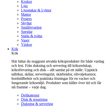
Krukor
Ljus
Ljusstakar & Lyktor
Mattor
Posters
Skyltar
Småförvaring
Speglar
Städa & tvätta
Vaser
Väskor
Kök
Kök
Här hittar du noggrant utvalda köksprodukter för både vardag
och fest. Från dukning och servering till köksredskap,
köksförvaring och disk – allt samlat på ett ställe. Upptäck
tallrikar, skålar, serveringsfat, skärbrädor, olivoljekannor,
bordstillbehör och praktiska lösningar för en vacker och
fungerande köksmiljö. Produkter som håller över tid och får
stå framme – varje dag.
Delikatesser
Disk & rengöring
Dukning & servering