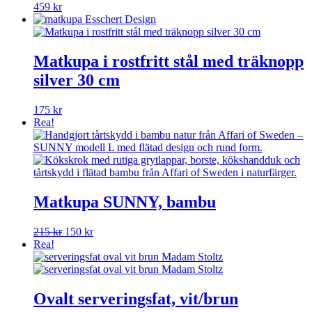
459
kr
Matkupa i rostfritt stål med träknopp
silver 30 cm
175
kr
Rea!
Matkupa SUNNY, bambu
Det
Det
215
kr
150
kr
ursprungliga
nuvarande
Rea!
priset
priset
var:
är:
215 kr.
150 kr.
Ovalt serveringsfat, vit/brun