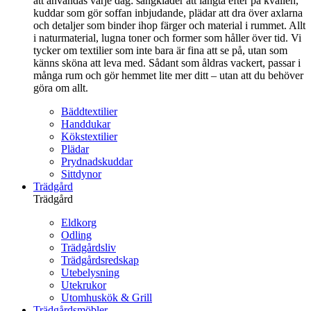
att användas varje dag: sängkläder att längta efter på kvällen,
kuddar som gör soffan inbjudande, plädar att dra över axlarna
och detaljer som binder ihop färger och material i rummet. Allt
i naturmaterial, lugna toner och former som håller över tid. Vi
tycker om textilier som inte bara är fina att se på, utan som
känns sköna att leva med. Sådant som åldras vackert, passar i
många rum och gör hemmet lite mer ditt – utan att du behöver
göra om allt.
Bäddtextilier
Handdukar
Kökstextilier
Plädar
Prydnadskuddar
Sittdynor
Trädgård
Trädgård
Eldkorg
Odling
Trädgårdsliv
Trädgårdsredskap
Utebelysning
Utekrukor
Utomhuskök & Grill
Trädgårdsmöbler