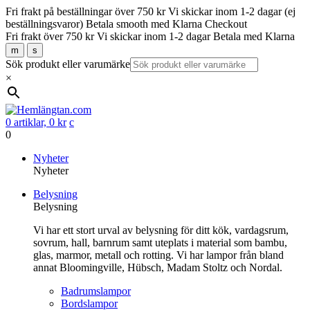
Fri frakt på beställningar över 750 kr
Vi skickar inom 1-2 dagar (ej
beställningsvaror)
Betala smooth med Klarna Checkout
Fri frakt över 750 kr
Vi skickar inom 1-2 dagar
Betala med Klarna
m
s
Sök produkt eller varumärke
×
0 artiklar,
0
kr
c
0
Gå
Nyheter
vidare
Nyheter
till
Belysning
innehåll
Belysning
Vi har ett stort urval av belysning för ditt kök, vardagsrum,
sovrum, hall, barnrum samt uteplats i material som bambu,
glas, marmor, metall och rotting. Vi har lampor från bland
annat Bloomingville, Hübsch, Madam Stoltz och Nordal.
Badrumslampor
Bordslampor