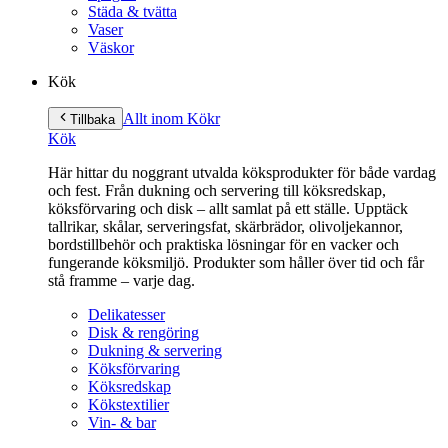
Städa & tvätta
Vaser
Väskor
Kök
Allt inom Kök
r
Tillbaka
Kök
Här hittar du noggrant utvalda köksprodukter för både vardag
och fest. Från dukning och servering till köksredskap,
köksförvaring och disk – allt samlat på ett ställe. Upptäck
tallrikar, skålar, serveringsfat, skärbrädor, olivoljekannor,
bordstillbehör och praktiska lösningar för en vacker och
fungerande köksmiljö. Produkter som håller över tid och får
stå framme – varje dag.
Delikatesser
Disk & rengöring
Dukning & servering
Köksförvaring
Köksredskap
Kökstextilier
Vin- & bar