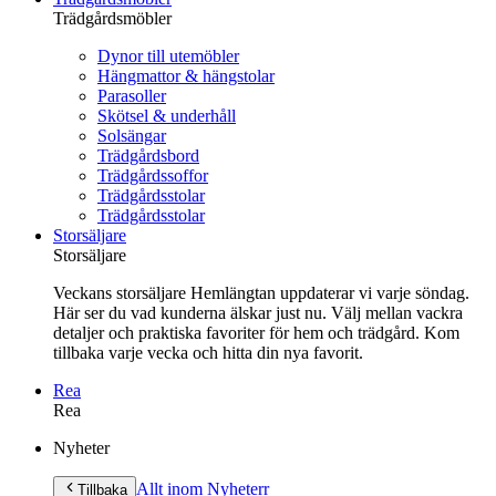
Trädgårdsmöbler
Dynor till utemöbler
Hängmattor & hängstolar
Parasoller
Skötsel & underhåll
Solsängar
Trädgårdsbord
Trädgårdssoffor
Trädgårdsstolar
Trädgårdsstolar
Storsäljare
Storsäljare
Veckans storsäljare Hemlängtan uppdaterar vi varje söndag.
Här ser du vad kunderna älskar just nu. Välj mellan vackra
detaljer och praktiska favoriter för hem och trädgård. Kom
tillbaka varje vecka och hitta din nya favorit.
Rea
Rea
Gå
Nyheter
vidare
till
Allt inom Nyheter
r
Tillbaka