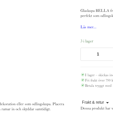
Glaskupa BELLA från
perfekt som odlingsku
Läs mer...
3 i lager
Glaskupa/odlingsku
BELLA,
29cm
mängd
I lager – skickas i
Fri frakt över 750 
Betala tryggt med
Frakt & retur
, dekoration eller som odlingskupa. Placera
Denna produkt har 
pan ramar in och skyddar samtidigt.