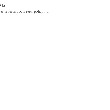
9 kr
år leverans och returpolicy
här