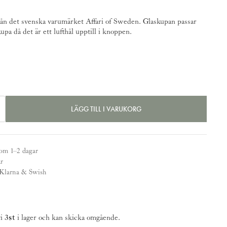
 det svenska varumärket Affari of Sweden. Glaskupan passar
pa då det är ett lufthål upptill i knoppen.
LÄGG TILL I VARUKORG
pa
nom 1–2 dagar
kr
 Klarna & Swish
vi
3st
i lager och kan skicka omgående.