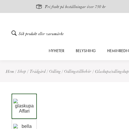
Fri frakt på beställningar över 750 kr
Gå
NYHETER
BELYSNING
HEMINREDN
vidare
till
innehåll
Hem
/
Shop
/
Trädgård
/
Odling
/
Odlingstillbehör
/
Glaskupa/odlingsk