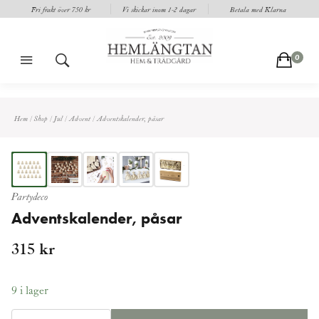
Fri frakt över 750 kr
Vi skickar inom 1-2 dagar
Betala med Klarna
m
s
c
0
Hem
/
Shop
/
Jul
/
Advent
/
Adventskalender, påsar
Partydeco
Adventskalender, påsar
315
kr
9 i lager