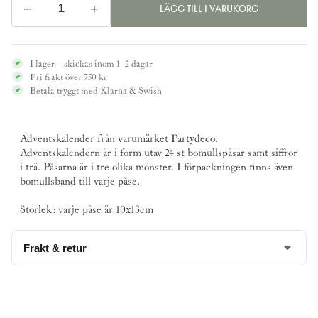
−
+
LÄGG TILL I VARUKORG
Adventskalender,
påsar
mängd
I lager – skickas inom 1–2 dagar
Fri frakt över 750 kr
Betala tryggt med Klarna & Swish
Adventskalender från varumärket
Partydeco
.
Adventskalendern är i form utav 24 st bomullspåsar samt siffror
i trä. Påsarna är i tre olika mönster. I förpackningen finns även
bomullsband till varje påse.
Storlek: varje påse är 10x13cm
Frakt & retur
Denna produkt har vi
9st
i lager och kan skicka omgående.
Fraktavgift 69 kr
Läs mer om vår leverans och returpolicy
här