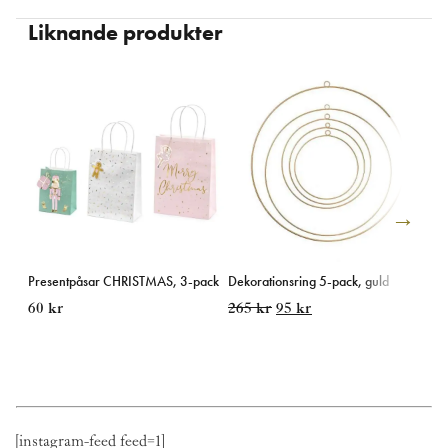
Liknande produkter
Presentpåsar CHRISTMAS, 3-pack
Dekorationsring 5-pack, guld
Spin
Sw
Det
Det
60
kr
265
kr
95
kr
Fr
ursprungliga
nuvarande
priset
priset
var:
är:
265 kr.
95 kr.
[instagram-feed feed=1]