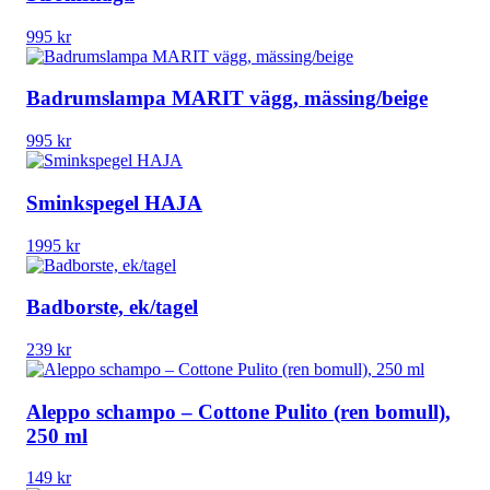
995
kr
Badrumslampa MARIT vägg, mässing/beige
995
kr
Sminkspegel HAJA
1995
kr
Badborste, ek/tagel
239
kr
Aleppo schampo – Cottone Pulito (ren bomull),
250 ml
149
kr