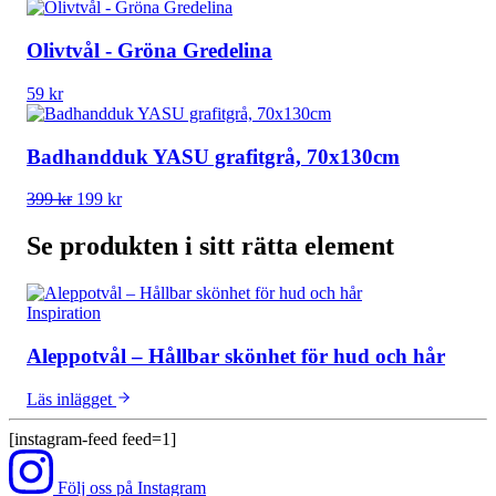
Olivtvål - Gröna Gredelina
59
kr
Badhandduk YASU grafitgrå, 70x130cm
Det
Det
399
kr
199
kr
ursprungliga
nuvarande
priset
priset
Se produkten i sitt rätta element
var:
är:
399 kr.
199 kr.
Inspiration
Aleppotvål – Hållbar skönhet för hud och hår
Läs inlägget
[instagram-feed feed=1]
Följ oss på Instagram