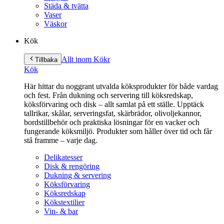
Städa & tvätta
Vaser
Väskor
Kök
Allt inom Kök
r
Tillbaka
Kök
Här hittar du noggrant utvalda köksprodukter för både vardag
och fest. Från dukning och servering till köksredskap,
köksförvaring och disk – allt samlat på ett ställe. Upptäck
tallrikar, skålar, serveringsfat, skärbrädor, olivoljekannor,
bordstillbehör och praktiska lösningar för en vacker och
fungerande köksmiljö. Produkter som håller över tid och får
stå framme – varje dag.
Delikatesser
Disk & rengöring
Dukning & servering
Köksförvaring
Köksredskap
Kökstextilier
Vin- & bar