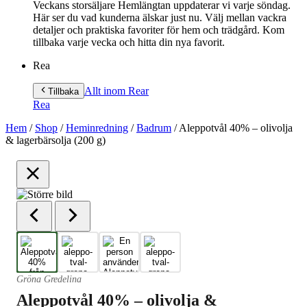
Veckans storsäljare Hemlängtan uppdaterar vi varje söndag.
Här ser du vad kunderna älskar just nu. Välj mellan vackra
detaljer och praktiska favoriter för hem och trädgård. Kom
tillbaka varje vecka och hitta din nya favorit.
Rea
Allt inom Rea
r
Tillbaka
Rea
Hem
/
Shop
/
Heminredning
/
Badrum
/
Aleppotvål 40% – olivolja
& lagerbärsolja (200 g)
Gröna Gredelina
Aleppotvål 40% – olivolja &