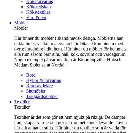
Köksförvaring
Köksredskap
Kökstextilier
Vin- & bar
Möbler
Möbler
Här finner du möbler i skandinavisk design. Möblerna har
enkla linjer, vackra material och är lätta att kombinera med
övrig inredning i ditt hem. Här hittar du möbler för hemmets
alla rum såsom barnrum, hall, kök, sovrum och vardagsrum.
Några exempel på varumärken är Bloomingville, Hübsch,
Madam Stoltz samt Nordal.
Bord
Hyllor & förvaring
Rumsavdelare
Sittmöbler
Trädgårdsmöbler
Textilier
Textilier
Textilier är det som gör ett hem mjukt på riktigt. De dämpar
ljud, skapar värme och gör att rummet känns levande – även
när allt annat är stilla. Här hittar du textilier som är valda för