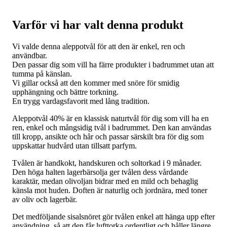
mängd
Varför vi har valt denna produkt
Vi valde denna aleppotvål för att den är enkel, ren och
användbar.
Den passar dig som vill ha färre produkter i badrummet utan att
tumma på känslan.
Vi gillar också att den kommer med snöre för smidig
upphängning och bättre torkning.
En trygg vardagsfavorit med lång tradition.
Aleppotvål 40% är en klassisk naturtvål för dig som vill ha en
ren, enkel och mångsidig tvål i badrummet. Den kan användas
till kropp, ansikte och hår och passar särskilt bra för dig som
uppskattar hudvård utan tillsatt parfym.
Tvålen är handkokt, handskuren och soltorkad i 9 månader.
Den höga halten lagerbärsolja ger tvålen dess vårdande
karaktär, medan olivoljan bidrar med en mild och behaglig
känsla mot huden. Doften är naturlig och jordnära, med toner
av oliv och lagerbär.
Det medföljande sisalsnöret gör tvålen enkel att hänga upp efter
användning, så att den får lufttorka ordentligt och håller längre.