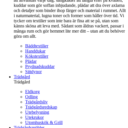
att användas varje dag: sängkläder att längta efter på kvällen,
kuddar som gör soffan inbjudande, plädar att dra över axlarna
och detaljer som binder ihop färger och material i rummet. Allt
i naturmaterial, lugna toner och former som håller över tid. Vi
tycker om textilier som inte bara är fina att se på, utan som
känns sköna att leva med. Sådant som åldras vackert, passar i
många rum och gör hemmet lite mer ditt – utan att du behöver
göra om allt.
Bäddtextilier
Handdukar
Kökstextilier
Plädar
Prydnadskuddar
Sittdynor
Trädgård
Trädgård
Eldkorg
Odling
Trädgårdsliv
Trädgårdsredskap
Utebelysning
Utekrukor
Utomhuskök & Grill
Trädgårdsmöbler