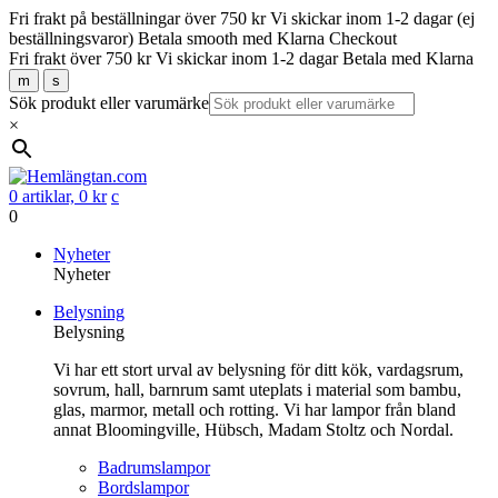
Fri frakt på beställningar över 750 kr
Vi skickar inom 1-2 dagar (ej
beställningsvaror)
Betala smooth med Klarna Checkout
Fri frakt över 750 kr
Vi skickar inom 1-2 dagar
Betala med Klarna
m
s
Sök produkt eller varumärke
×
0 artiklar,
0
kr
c
0
Gå
Nyheter
vidare
Nyheter
till
Belysning
innehåll
Belysning
Vi har ett stort urval av belysning för ditt kök, vardagsrum,
sovrum, hall, barnrum samt uteplats i material som bambu,
glas, marmor, metall och rotting. Vi har lampor från bland
annat Bloomingville, Hübsch, Madam Stoltz och Nordal.
Badrumslampor
Bordslampor