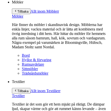
Möbler
Allt inom Möbler
r
Tillbaka
Möbler
Här finner du möbler i skandinavisk design. Möblerna har
enkla linjer, vackra material och är lätta att kombinera med
övrig inredning i ditt hem. Här hittar du möbler för hemmets
alla rum såsom barnrum, hall, kök, sovrum och vardagsrum.
Några exempel på varumärken är Bloomingville, Hübsch,
Madam Stoltz samt Nordal.
Bord
Hyllor & förvaring
Rumsavdelare
Sittmöbler
Trädgårdsmöbler
Textilier
Allt inom Textilier
r
Tillbaka
Textilier
Textilier är det som gör ett hem mjukt på riktigt. De dämpar
ljud, skapar värme och gör att rummet känns levande – även