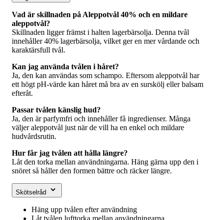
Vad är skillnaden på Aleppotvål 40% och en mildare
aleppotvål?
Skillnaden ligger främst i halten lagerbärsolja. Denna tvål
innehåller 40% lagerbärsolja, vilket ger en mer vårdande och
karaktärsfull tvål.
Kan jag använda tvålen i håret?
Ja, den kan användas som schampo. Eftersom aleppotvål har
ett högt pH-värde kan håret må bra av en surskölj eller balsam
efteråt.
Passar tvålen känslig hud?
Ja, den är parfymfri och innehåller få ingredienser. Många
väljer aleppotvål just när de vill ha en enkel och mildare
hudvårdsrutin.
Hur får jag tvålen att hålla längre?
Låt den torka mellan användningarna. Häng gärna upp den i
snöret så håller den formen bättre och räcker längre.
Skötselråd
Häng upp tvålen efter användning
Låt tvålen lufttorka mellan användningarna