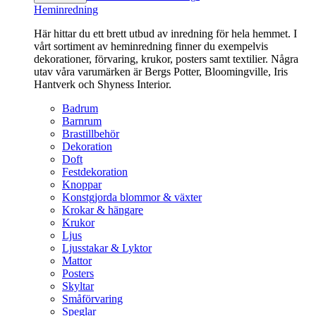
Heminredning
Här hittar du ett brett utbud av inredning för hela hemmet. I
vårt sortiment av heminredning finner du exempelvis
dekorationer, förvaring, krukor, posters samt textilier. Några
utav våra varumärken är Bergs Potter, Bloomingville, Iris
Hantverk och Shyness Interior.
Badrum
Barnrum
Brastillbehör
Dekoration
Doft
Festdekoration
Knoppar
Konstgjorda blommor & växter
Krokar & hängare
Krukor
Ljus
Ljusstakar & Lyktor
Mattor
Posters
Skyltar
Småförvaring
Speglar