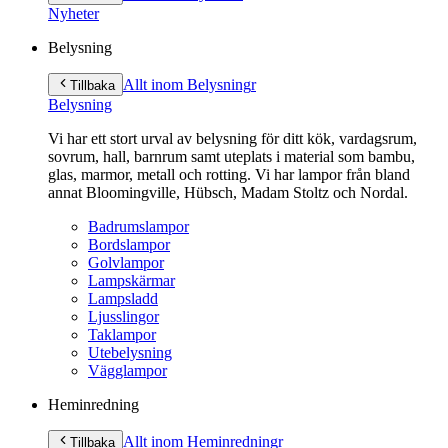
innehåll
Nyheter
Belysning
Allt inom Belysning
r
Tillbaka
Belysning
Vi har ett stort urval av belysning för ditt kök, vardagsrum,
sovrum, hall, barnrum samt uteplats i material som bambu,
glas, marmor, metall och rotting. Vi har lampor från bland
annat Bloomingville, Hübsch, Madam Stoltz och Nordal.
Badrumslampor
Bordslampor
Golvlampor
Lampskärmar
Lampsladd
Ljusslingor
Taklampor
Utebelysning
Vägglampor
Heminredning
Allt inom Heminredning
r
Tillbaka