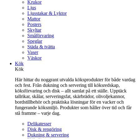
Krukor
Ljus
Ljusstakar & Lyktor
Mattor
Posters
Skyltar
Småförvaring
Speglar
Städa & tvätta
Vaser
Väskor
Kök
Kök
Här hittar du noggrant utvalda köksprodukter för både vardag
och fest. Från dukning och servering till köksredskap,
köksförvaring och disk – allt samlat på ett ställe. Upptäck
tallrikar, skålar, serveringsfat, skärbrädor, olivoljekannor,
bordstillbehör och praktiska lösningar för en vacker och
fungerande köksmiljö. Produkter som håller över tid och får
stå framme – varje dag.
Delikatesser
Disk & rengöring
Dukning & servering