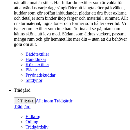
när allt annat är stilla. Här hittar du textilier som är valda för
att användas varje dag: sängkläder att längta efter på kvällen,
kuddar som gör soffan inbjudande, plädar att dra över axlarna
och detaljer som binder ihop färger och material i rummet. Allt
i naturmaterial, lugna toner och former som håller över tid. Vi
tycker om textilier som inte bara är fina att se på, utan som
känns sköna att leva med. Sådant som åldras vackert, passar i
många rum och gör hemmet lite mer ditt – utan att du behöver
göra om allt.
Bäddtextilier
Handdukar
Kökstextilier
Plädar
Prydnadskuddar
Sittdynor
Trädgård
Allt inom Trädgård
r
Tillbaka
Trädgård
Eldkorg
Odling
Trädgårdsliv