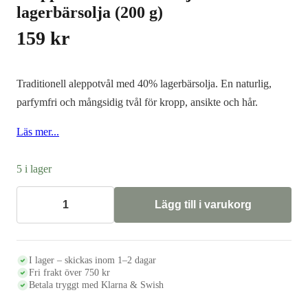
lagerbärsolja (200 g)
159
kr
Traditionell aleppotvål med 40% lagerbärsolja. En naturlig,
parfymfri och mångsidig tvål för kropp, ansikte och hår.
Läs mer...
5 i lager
Lägg till i varukorg
Aleppotvål
40%
–
olivolja
&
I lager – skickas inom 1–2 dagar
lagerbärsolja
Fri frakt över 750 kr
(200
Betala tryggt med Klarna & Swish
g)