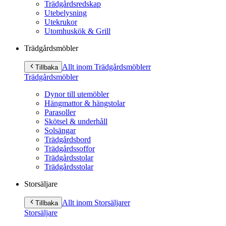
Trädgårdsredskap
Utebelysning
Utekrukor
Utomhuskök & Grill
Trädgårdsmöbler
Allt inom Trädgårdsmöbler
r
Tillbaka
Trädgårdsmöbler
Dynor till utemöbler
Hängmattor & hängstolar
Parasoller
Skötsel & underhåll
Solsängar
Trädgårdsbord
Trädgårdssoffor
Trädgårdsstolar
Trädgårdsstolar
Storsäljare
Allt inom Storsäljare
r
Tillbaka
Storsäljare