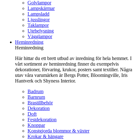
Golvlampor
Lampskärmar
Lampsladd
Ljusslingor
Taklampor
Utebelysning
Vägglampor
Heminredning
Heminredning
Här hittar du ett brett utbud av inredning för hela hemmet. I
vårt sortiment av heminredning finner du exempelvis
dekorationer, förvaring, krukor, posters samt textilier. Några
utav våra varumärken är Bergs Potter, Bloomingville, Iris
Hantverk och Shyness Interior.
Badrum
Barnrum
Brastillbehör
Dekoration
Doft
Festdekoration
Knoppar
Konstgjorda blommor & växter
Krokar & hängare