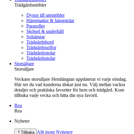
Trädgårdsmöbler
Dynor till utemöbler
Hängmattor & hängstolar
Parasoller
Skötsel & underhåll
Solsängar
Trädgårdsbord
Trädgårdssoffor
Trädgårdsstolar
Trädgårdsstolar
Storsäljare
Storsäljare
Veckans storsäljare Hemlängtan uppdaterar vi varje söndag.
Här ser du vad kunderna älskar just nu. Välj mellan vackra
detaljer och praktiska favoriter för hem och trädgård. Kom
tillbaka varje vecka och hitta din nya favorit.
Rea
Rea
Gå
Nyheter
vidare
till
Allt inom Nyheter
r
Tillbaka