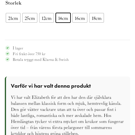
Storlek
21cm
25cm
12cm
14cm
16cm
18cm
I lager
Fri frakt över 750 kr
Betala tryggt med Klarna & Swish
Varför vi har valt denna produkt
Vi har valt Elizabeth för att den har den där självklara
balansen mellan klassisk form och mjuk, hemtrevlig känsla.
Den gör växter vackrare utan att ta över och passar fint i
både lantliga, romantiska och mer avskalade hem. Hos
Hemlängtan tycker vi extra mycket om krukor som fungerar
över tid – från vårens första pelargoner till sommarens
kryddor och höstens gröna stilleben.