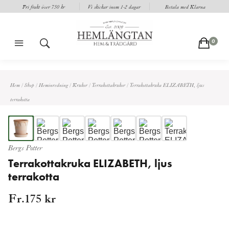
Fri frakt över 750 kr
Vi skickar inom 1-2 dagar
Betala med Klarna
m
s
c
0
Hem
/
Shop
/
Heminredning
/
Krukor
/
Terrakottakrukor
/
Terrakottakruka ELIZABETH, ljus
terrakotta
Bergs Potter
Terrakottakruka ELIZABETH, ljus
terrakotta
Fr.
175
kr