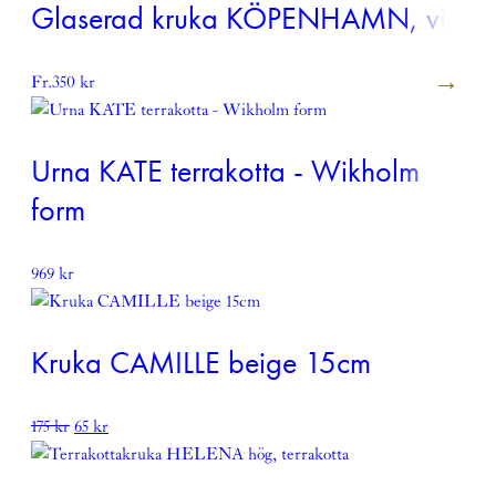
Glaserad kruka KÖPENHAMN, vit
Fr.
350
kr
Urna KATE terrakotta - Wikholm
form
969
kr
Kruka CAMILLE beige 15cm
Det
Det
175
kr
65
kr
ursprungliga
nuvarande
priset
priset