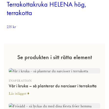
var:
är:
Terrakottakruka HELENA hög,
175 kr.
65 kr.
terrakotta
235
kr
Se produkten i sitt rätta element
INSPIRATION
Vår i kruka – så planterar du narcisser i terrakotta
Läs inlägget