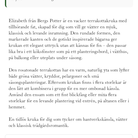
Elizabeth från
Bergs Potter
är en vacker
terrakottakruka
med
tillhörande fat, skapad för dig som vill ge växter en mjuk,
klassisk och levande inramning. Den rundade formen, den
markerade kanten och de gotiskt inspirerade bågarna ger
krukan ett elegant uttryck utan att kännas för fin – den passar
lika bra i ett köksfönster som på ett planteringsbord, i växthus,
på balkong eller uteplats under säsong.
Den rosatonade terrakottan har en varm, naturlig yta som lyfter
både gröna växter, kryddor, pelargoner och små
säsongsplanteringar. Eftersom krukan finns i flera storlekar är
den lätt att kombinera i grupp för en mer ombonad känsla.
Använd den ensam som ett fint blickfång eller mixa flera
storlekar för en levande plantering vid entrén, på altanen eller i
hemmet.
En tidlös kruka för dig som tycker om hantverkskänsla, växter
och klassisk trädgårdsromantik.