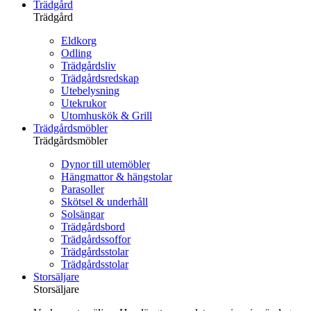
Trädgård
Trädgård
Eldkorg
Odling
Trädgårdsliv
Trädgårdsredskap
Utebelysning
Utekrukor
Utomhuskök & Grill
Trädgårdsmöbler
Trädgårdsmöbler
Dynor till utemöbler
Hängmattor & hängstolar
Parasoller
Skötsel & underhåll
Solsängar
Trädgårdsbord
Trädgårdssoffor
Trädgårdsstolar
Trädgårdsstolar
Storsäljare
Storsäljare