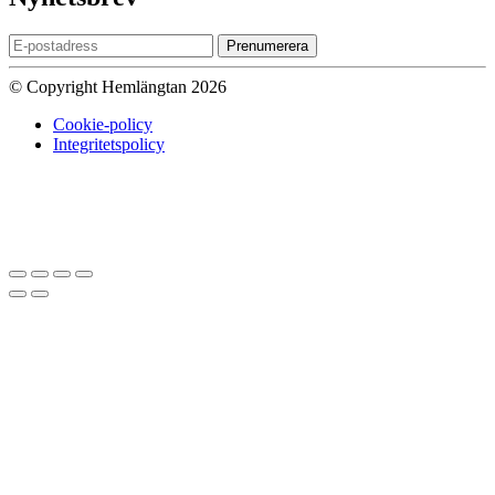
Prenumerera
© Copyright Hemlängtan 2026
Cookie-policy
Integritetspolicy
Sätt upp dig på väntelistan
Vi kommer att meddela dig när varan
finns i lager igen om du anger en giltig epost nedan.
Email
Vi kommer inte att dela din
epost-adress med någon annan.
Meddela mig när varan finns i lager