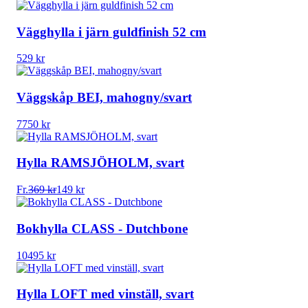
Vägghylla i järn guldfinish 52 cm
529
kr
Väggskåp BEI, mahogny/svart
7750
kr
Hylla RAMSJÖHOLM, svart
Fr.
369
kr
149
kr
Bokhylla CLASS - Dutchbone
10495
kr
Hylla LOFT med vinställ, svart