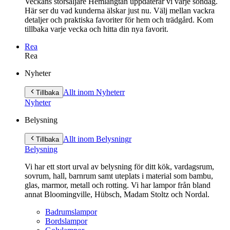
Veckans storsäljare Hemlängtan uppdaterar vi varje söndag.
Här ser du vad kunderna älskar just nu. Välj mellan vackra
detaljer och praktiska favoriter för hem och trädgård. Kom
tillbaka varje vecka och hitta din nya favorit.
Rea
Rea
Gå
Nyheter
vidare
till
Allt inom Nyheter
r
Tillbaka
innehåll
Nyheter
Belysning
Allt inom Belysning
r
Tillbaka
Belysning
Vi har ett stort urval av belysning för ditt kök, vardagsrum,
sovrum, hall, barnrum samt uteplats i material som bambu,
glas, marmor, metall och rotting. Vi har lampor från bland
annat Bloomingville, Hübsch, Madam Stoltz och Nordal.
Badrumslampor
Bordslampor