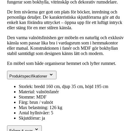
fungerar som bokhylla, vitrinskåp och dekorativ rumsdelare.
De fem nivåerna ger gott om plats för böcker, inredning och
personliga detaljer. De karakteristiska skjutdörrarna gör att du
enkelt kan förändra uttrycket – öppna upp för ett luftigt intryck
eller stäng för en mer stilren känsla.
Den varma valnötsfinishen ger möbeln en naturlig och exklusiv
känsla som passar lika bra i vardagsrum som i hemmakontor
eller matsal. Konstruktionen i fanér och MDF gör bokhyllan
stabil samtidigt som designen känns lätt och modern.
En möbel som både organiserar hemmet och lyfter rummet.
Produktspecifikationer
Storlek: bredd 160 cm, djup 35 cm, höjd 195 cm
Material: valnötsfanér
Stomme: MDF
Färg: brun / valnöt
Max belastning: 126 kg
Antal hyllnivåer: 5
Skjutdörrar: ja
Frågor & svar