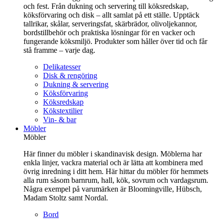
och fest. Från dukning och servering till köksredskap,
köksförvaring och disk – allt samlat på ett ställe. Upptäck
tallrikar, skålar, serveringsfat, skärbrädor, olivoljekannor,
bordstillbehör och praktiska lösningar för en vacker och
fungerande köksmiljö. Produkter som håller över tid och får
stå framme – varje dag.
Delikatesser
Disk & rengöring
Dukning & servering
Köksförvaring
Köksredskap
Kökstextilier
Vin- & bar
Möbler
Möbler
Här finner du möbler i skandinavisk design. Möblerna har
enkla linjer, vackra material och är lätta att kombinera med
övrig inredning i ditt hem. Här hittar du möbler för hemmets
alla rum såsom barnrum, hall, kök, sovrum och vardagsrum.
Några exempel på varumärken är Bloomingville, Hübsch,
Madam Stoltz samt Nordal.
Bord