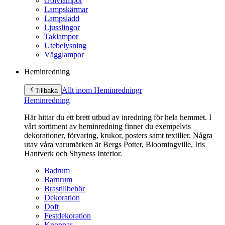
Golvlampor
Lampskärmar
Lampsladd
Ljusslingor
Taklampor
Utebelysning
Vägglampor
Heminredning
Allt inom Heminredning
r
Tillbaka
Heminredning
Här hittar du ett brett utbud av inredning för hela hemmet. I
vårt sortiment av heminredning finner du exempelvis
dekorationer, förvaring, krukor, posters samt textilier. Några
utav våra varumärken är Bergs Potter, Bloomingville, Iris
Hantverk och Shyness Interior.
Badrum
Barnrum
Brastillbehör
Dekoration
Doft
Festdekoration
Knoppar