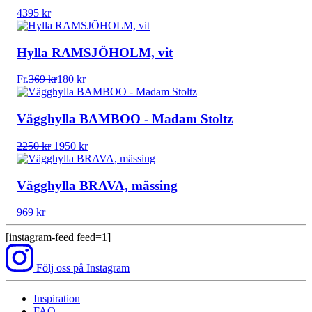
4395
kr
Hylla RAMSJÖHOLM, vit
Fr.
369
kr
180
kr
Vägghylla BAMBOO - Madam Stoltz
Det
Det
2250
kr
1950
kr
ursprungliga
nuvarande
priset
priset
var:
är:
Vägghylla BRAVA, mässing
2250 kr.
1950 kr.
969
kr
[instagram-feed feed=1]
Följ oss på Instagram
Inspiration
FAQ