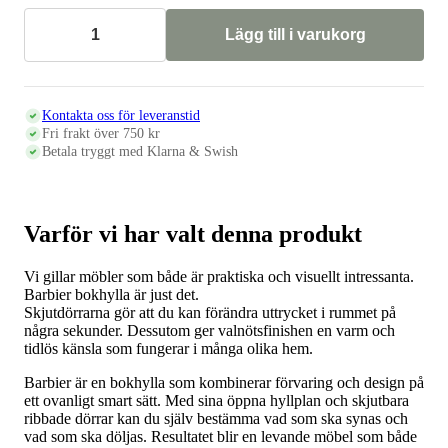
Lägg till i varukorg
Bokhylla
BARBIER,
valnöt
mängd
Kontakta oss för leveranstid
Fri frakt över 750 kr
Betala tryggt med Klarna & Swish
Varför vi har valt denna produkt
Vi gillar möbler som både är praktiska och visuellt intressanta.
Barbier bokhylla är just det.
Skjutdörrarna gör att du kan förändra uttrycket i rummet på
några sekunder. Dessutom ger valnötsfinishen en varm och
tidlös känsla som fungerar i många olika hem.
Barbier är en bokhylla som kombinerar förvaring och design på
ett ovanligt smart sätt. Med sina öppna hyllplan och skjutbara
ribbade dörrar kan du själv bestämma vad som ska synas och
vad som ska döljas. Resultatet blir en levande möbel som både