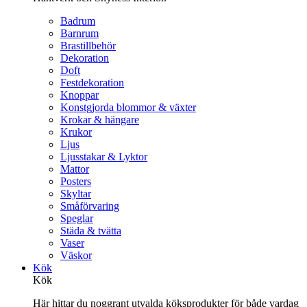
Badrum
Barnrum
Brastillbehör
Dekoration
Doft
Festdekoration
Knoppar
Konstgjorda blommor & växter
Krokar & hängare
Krukor
Ljus
Ljusstakar & Lyktor
Mattor
Posters
Skyltar
Småförvaring
Speglar
Städa & tvätta
Vaser
Väskor
Kök
Kök
Här hittar du noggrant utvalda köksprodukter för både vardag