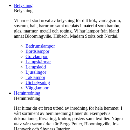
till
Belysning
innehåll
Belysning
Vi har ett stort urval av belysning för ditt kök, vardagsrum,
sovrum, hall, barnrum samt uteplats i material som bambu,
glas, marmor, metall och rotting. Vi har lampor från bland
annat Bloomingville, Hübsch, Madam Stoltz och Nordal.
Badrumslampor
Bordslampor
Golvlampor
Lampskärmar
Lampsladd
Ljusslingor
Taklampor
Utebelysning
Vägglampor
Heminredning
Heminredning
Här hittar du ett brett utbud av inredning för hela hemmet. I
vårt sortiment av heminredning finner du exempelvis
dekorationer, förvaring, krukor, posters samt textilier. Några
utav våra varumärken är Bergs Potter, Bloomingville, Iris
Hantverk och Shyness Interior.