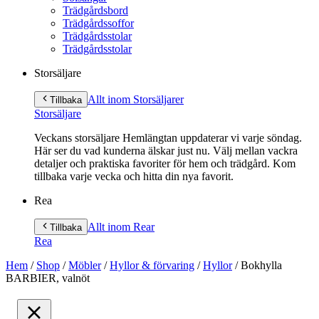
Trädgårdsbord
Trädgårdssoffor
Trädgårdsstolar
Trädgårdsstolar
Storsäljare
Allt inom Storsäljare
r
Tillbaka
Storsäljare
Veckans storsäljare Hemlängtan uppdaterar vi varje söndag.
Här ser du vad kunderna älskar just nu. Välj mellan vackra
detaljer och praktiska favoriter för hem och trädgård. Kom
tillbaka varje vecka och hitta din nya favorit.
Rea
Allt inom Rea
r
Tillbaka
Rea
Hem
/
Shop
/
Möbler
/
Hyllor & förvaring
/
Hyllor
/
Bokhylla
BARBIER, valnöt