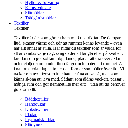
Hyllor & förvaring
Rumsavdelare
Sittmöbler
Trädgårdsmöbler
Textilier
Textilier
Textilier är det som gör ett hem mjukt på riktigt. De dämpar
ljud, skapar värme och gör att rummet känns levande – även
när allt annat är stilla. Här hittar du textilier som är valda för
att användas varje dag: sängkläder att längta efter på kvällen,
kuddar som gör soffan inbjudande, plädar att dra över axlarna
och detaljer som binder ihop färger och material i rummet. Allt
i naturmaterial, lugna toner och former som håller över tid. Vi
tycker om textilier som inte bara är fina att se på, utan som
känns sköna att leva med. Sådant som åldras vackert, passar i
många rum och gör hemmet lite mer ditt – utan att du behöver
göra om allt.
Bäddtextilier
Handdukar
Kökstextilier
Plädar
Prydnadskuddar
Sittdynor