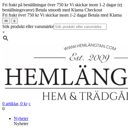
Fri frakt på beställningar över 750 kr
Vi skickar inom 1-2 dagar (ej
beställningsvaror)
Betala smooth med Klarna Checkout
Fri frakt över 750 kr
Vi skickar inom 1-2 dagar
Betala med Klarna
m
s
Sök produkt eller varumärke
×
0 artiklar,
0
kr
c
0
Gå
Nyheter
vidare
Nyheter