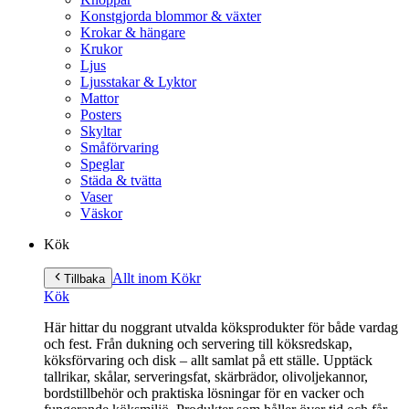
Konstgjorda blommor & växter
Krokar & hängare
Krukor
Ljus
Ljusstakar & Lyktor
Mattor
Posters
Skyltar
Småförvaring
Speglar
Städa & tvätta
Vaser
Väskor
Kök
Allt inom Kök
r
Tillbaka
Kök
Här hittar du noggrant utvalda köksprodukter för både vardag
och fest. Från dukning och servering till köksredskap,
köksförvaring och disk – allt samlat på ett ställe. Upptäck
tallrikar, skålar, serveringsfat, skärbrädor, olivoljekannor,
bordstillbehör och praktiska lösningar för en vacker och