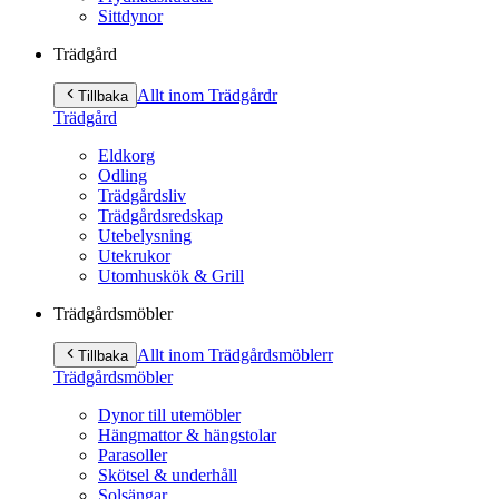
Sittdynor
Trädgård
Allt inom Trädgård
r
Tillbaka
Trädgård
Eldkorg
Odling
Trädgårdsliv
Trädgårdsredskap
Utebelysning
Utekrukor
Utomhuskök & Grill
Trädgårdsmöbler
Allt inom Trädgårdsmöbler
r
Tillbaka
Trädgårdsmöbler
Dynor till utemöbler
Hängmattor & hängstolar
Parasoller
Skötsel & underhåll
Solsängar