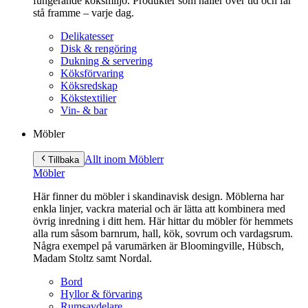
fungerande köksmiljö. Produkter som håller över tid och får
stå framme – varje dag.
Delikatesser
Disk & rengöring
Dukning & servering
Köksförvaring
Köksredskap
Kökstextilier
Vin- & bar
Möbler
Allt inom Möbler
r
Tillbaka
Möbler
Här finner du möbler i skandinavisk design. Möblerna har
enkla linjer, vackra material och är lätta att kombinera med
övrig inredning i ditt hem. Här hittar du möbler för hemmets
alla rum såsom barnrum, hall, kök, sovrum och vardagsrum.
Några exempel på varumärken är Bloomingville, Hübsch,
Madam Stoltz samt Nordal.
Bord
Hyllor & förvaring
Rumsavdelare