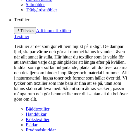
Sittmöbler
Trädgårdsmöbler
Textilier
Allt inom Textilier
r
Tillbaka
Textilier
Textilier är det som gör ett hem mjukt på riktigt. De dämpar
ljud, skapar värme och gör att rummet känns levande – även
när allt annat är stilla. Här hittar du textilier som är valda för
att användas varje dag: sängkläder att längta efter på kvällen,
kuddar som gör soffan inbjudande, plädar att dra över axlarna
och detaljer som binder ihop färger och material i rummet. Allt
i naturmaterial, lugna toner och former som håller över tid. Vi
tycker om textilier som inte bara är fina att se på, utan som
känns sköna att leva med. Sådant som åldras vackert, passar i
många rum och gör hemmet lite mer ditt – utan att du behöver
göra om allt.
Bäddtextilier
Handdukar
Kökstextilier
Plädar
Prydnadskuddar