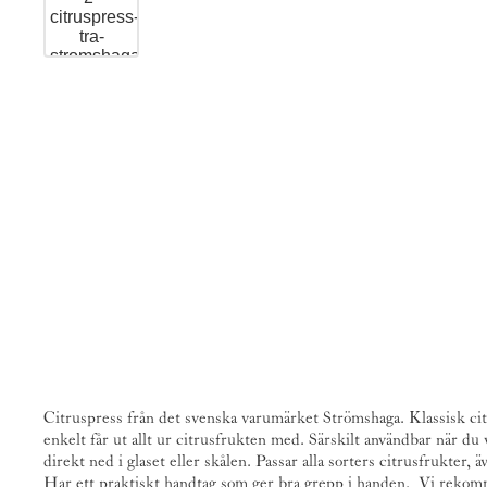
Citruspress från det svenska varumärket
Strömshaga
. Klassisk c
enkelt får ut allt ur citrusfrukten med. Särskilt användbar när du 
direkt ned i glaset eller skålen. Passar alla sorters citrusfrukter, 
Har ett praktiskt handtag som ger bra grepp i handen. Vi reko