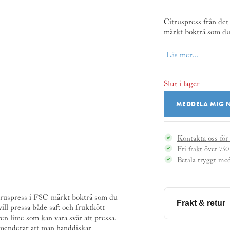
Citruspress från det
märkt bokträ som du 
Läs mer...
Slut i lager
MEDDELA MIG N
Kontakta oss för
Fri frakt över 750
Betala tryggt me
itruspress i FSC-märkt bokträ som du
Frakt & retur
vill pressa både saft och fruktkött
även lime som kan vara svår att pressa.
Denna produkt är 
mmenderar att man handdiskar