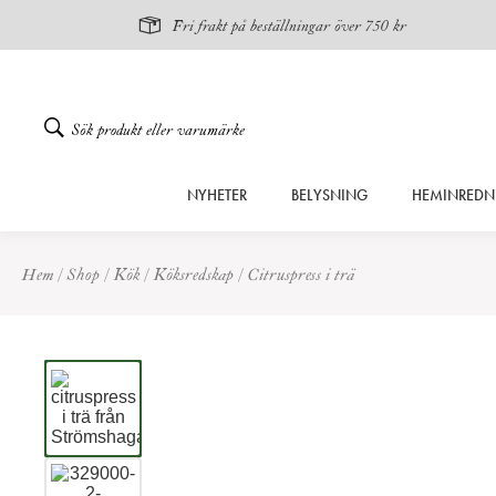
Fri frakt på beställningar över 750 kr
Gå
NYHETER
BELYSNING
HEMINREDN
vidare
till
innehåll
Hem
/
Shop
/
Kök
/
Köksredskap
/
Citruspress i trä