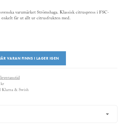
 svenska varumärket Strömshaga. Klassisk citruspress i FSC-
enkelt får ut allt ur citrusfrukten med.
ÄR VARAN FINNS I LAGER IGEN
 leveranstid
 kr
d Klarna & Swish
tyvärr slut på vårt lager och är en beställningsvara.