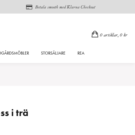
Betala smooth med Klarna Checkout
0 artiklar,
0
kr
DGÅRDSMÖBLER
STORSÄLJARE
REA
ss i trä