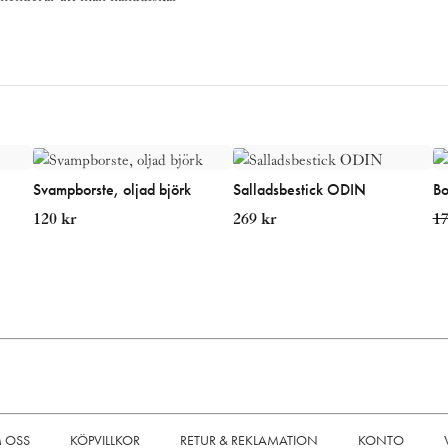
MEDDEL
Fraktavgif
Läs mer o
Svampborste, oljad björk
Salladsbestick ODIN
Bo
120
kr
269
kr
1
 OSS
KÖPVILLKOR
RETUR & REKLAMATION
KONTO