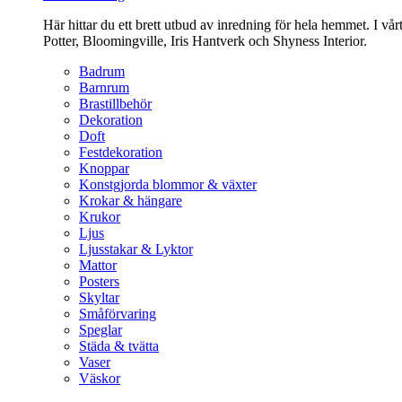
Här hittar du ett brett utbud av inredning för hela hemmet. I vå
Potter, Bloomingville, Iris Hantverk och Shyness Interior.
Badrum
Barnrum
Brastillbehör
Dekoration
Doft
Festdekoration
Knoppar
Konstgjorda blommor & växter
Krokar & hängare
Krukor
Ljus
Ljusstakar & Lyktor
Mattor
Posters
Skyltar
Småförvaring
Speglar
Städa & tvätta
Vaser
Väskor