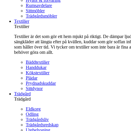
Hyllor & förvaring
Rumsavdelare
Sittmöbler
Trädgårdsmöbler
Textilier
Textilier
Textilier är det som gör ett hem mjukt på riktigt. De dämpar ljud
sängkläder att längta efter på kvällen, kuddar som gör soffan in
som håller över tid. Vi tycker om textilier som inte bara är fin
behöver göra om allt.
Bäddtextilier
Handdukar
Kökstextilier
Plädar
Prydnadskuddar
Sittdynor
Trädgård
Trädgård
Eldkorg
Odling
Trädgårdsliv
Trädgårdsredskap
Utebelysning