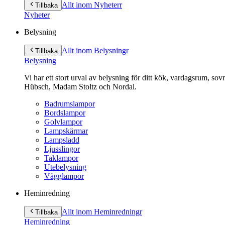
till
Allt inom Nyheter
r
Tillbaka
innehåll
Nyheter
Belysning
Allt inom Belysning
r
Tillbaka
Belysning
Vi har ett stort urval av belysning för ditt kök, vardagsrum, so
Hübsch, Madam Stoltz och Nordal.
Badrumslampor
Bordslampor
Golvlampor
Lampskärmar
Lampsladd
Ljusslingor
Taklampor
Utebelysning
Vägglampor
Heminredning
Allt inom Heminredning
r
Tillbaka
Heminredning