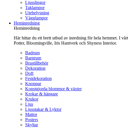
Ljusslingor
Taklampor
Utebelysning
Vägglampor
Heminredning
Heminredning
Här hittar du ett brett utbud av inredning för hela hemmet. I vå
Potter, Bloomingville, Iris Hantverk och Shyness Interior.
Badrum
Barnrum
Brastillbehör
Dekoration
Doft
Festdekoration
Knoppar
Konstgjorda blommor & växter
Krokar & hängare
Krukor
Ljus
Ljusstakar & Lyktor
Mattor
Posters
Skyltar