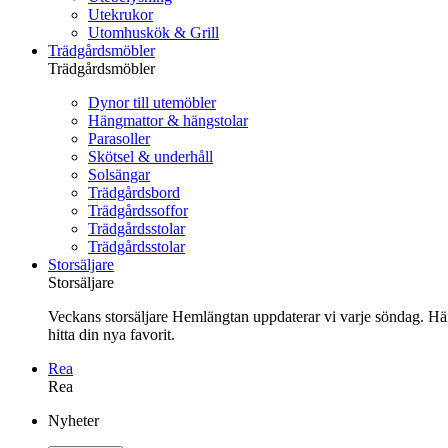
Utekrukor
Utomhuskök & Grill
Trädgårdsmöbler
Trädgårdsmöbler
Dynor till utemöbler
Hängmattor & hängstolar
Parasoller
Skötsel & underhåll
Solsängar
Trädgårdsbord
Trädgårdssoffor
Trädgårdsstolar
Trädgårdsstolar
Storsäljare
Storsäljare
Veckans storsäljare Hemlängtan uppdaterar vi varje söndag. Här 
hitta din nya favorit.
Rea
Rea
Gå
Nyheter
vidare