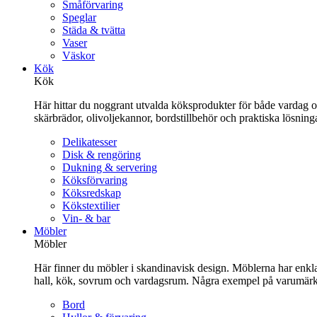
Småförvaring
Speglar
Städa & tvätta
Vaser
Väskor
Kök
Kök
Här hittar du noggrant utvalda köksprodukter för både vardag och 
skärbrädor, olivoljekannor, bordstillbehör och praktiska lösnin
Delikatesser
Disk & rengöring
Dukning & servering
Köksförvaring
Köksredskap
Kökstextilier
Vin- & bar
Möbler
Möbler
Här finner du möbler i skandinavisk design. Möblerna har enkla 
hall, kök, sovrum och vardagsrum. Några exempel på varumärk
Bord