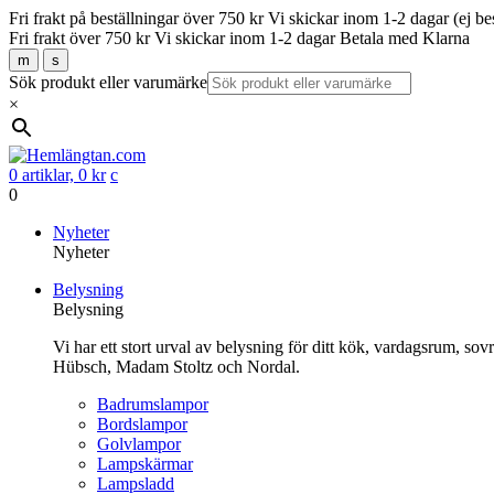
Fri frakt på beställningar över 750 kr
Vi skickar inom 1-2 dagar (ej be
Fri frakt över 750 kr
Vi skickar inom 1-2 dagar
Betala med Klarna
m
s
Sök produkt eller varumärke
×
0 artiklar,
0
kr
c
0
Gå
Nyheter
vidare
Nyheter
till
Belysning
innehåll
Belysning
Vi har ett stort urval av belysning för ditt kök, vardagsrum, so
Hübsch, Madam Stoltz och Nordal.
Badrumslampor
Bordslampor
Golvlampor
Lampskärmar
Lampsladd