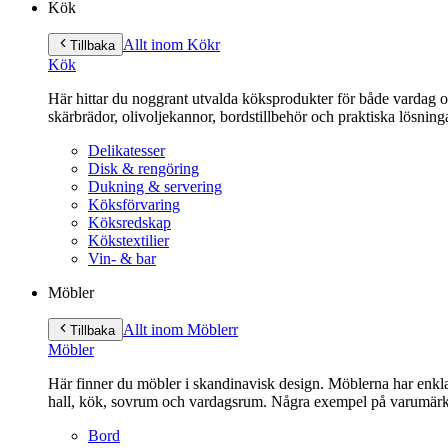
Kök
Allt inom Kök
r
Tillbaka
Kök
Här hittar du noggrant utvalda köksprodukter för både vardag och 
skärbrädor, olivoljekannor, bordstillbehör och praktiska lösnin
Delikatesser
Disk & rengöring
Dukning & servering
Köksförvaring
Köksredskap
Kökstextilier
Vin- & bar
Möbler
Allt inom Möbler
r
Tillbaka
Möbler
Här finner du möbler i skandinavisk design. Möblerna har enkla 
hall, kök, sovrum och vardagsrum. Några exempel på varumärk
Bord