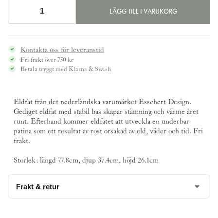
LÄGG TILL I VARUKORG
Eldfat,
oval
mängd
Kontakta oss för leveranstid
Fri frakt över 750 kr
Betala tryggt med Klarna & Swish
Eldfat från det nederländska varumärket
Esschert Design
.
Gediget eldfat med stabil bas skapar stämning och värme året
runt. Efterhand kommer eldfatet att utveckla en underbar
patina som ett resultat av rost orsakad av eld, väder och tid. Fri
frakt.
Storlek: längd 77.8cm, djup 37.4cm, höjd 26.1cm
Frakt & retur
Beställningsvara,
kontakta oss för leveranstid
.