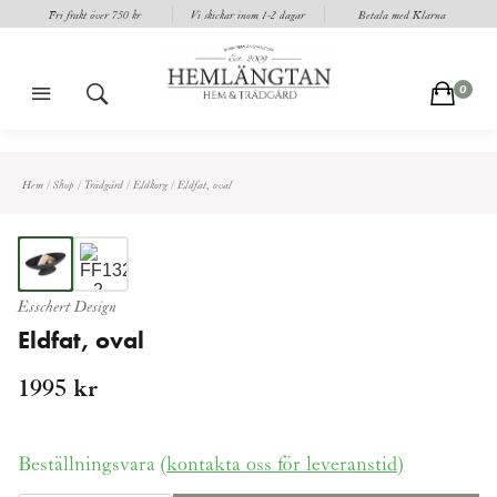
Fri frakt över 750 kr
Vi skickar inom 1-2 dagar
Betala med Klarna
m
s
c
0
Hem
/
Shop
/
Trädgård
/
Eldkorg
/
Eldfat, oval
Esschert Design
Eldfat, oval
1995
kr
Beställningsvara (
kontakta oss för leveranstid
)