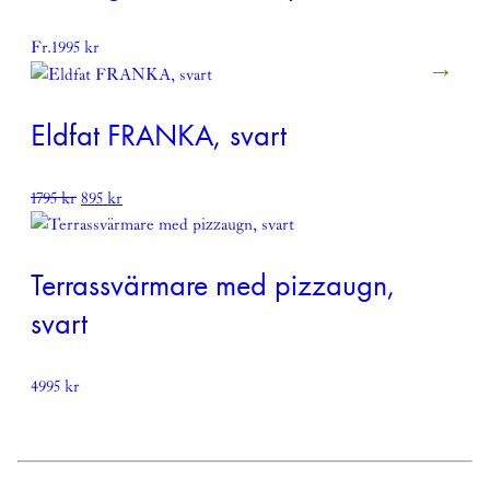
Fr.
1995
kr
Eldfat FRANKA, svart
Det
Det
1795
kr
895
kr
ursprungliga
nuvarande
priset
priset
var:
är:
Terrassvärmare med pizzaugn,
1795 kr.
895 kr.
svart
4995
kr