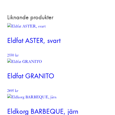
Denna produkt skickas fraktfritt
Läs mer om vår leverans och returpolicy
här
Liknande produkter
Eldfat ASTER, svart
2550
kr
Eldfat GRANITO
2495
kr
Eldkorg BARBEQUE, järn