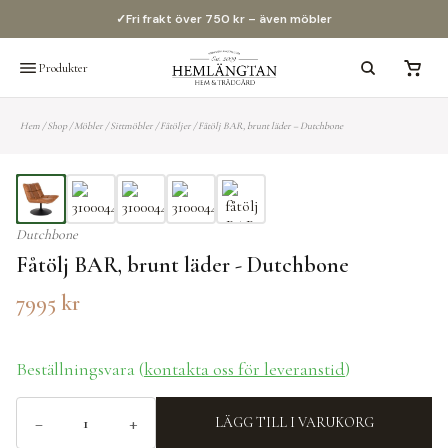
✓
Fri frakt över 750 kr – även möbler
✓
60 dagars öppet köp
Produkter
Hem
/
Shop
/
Möbler
/
Sittmöbler
/
Fåtöljer
/
Fåtölj BAR, brunt läder – Dutchbone
Dutchbone
Fåtölj BAR, brunt läder - Dutchbone
7995
kr
Beställningsvara (
kontakta oss för leveranstid
)
−
+
LÄGG TILL I VARUKORG
Fåtölj