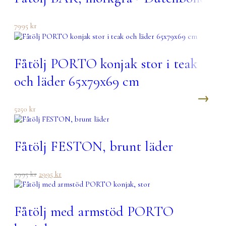
7995
kr
Fåtölj PORTO konjak stor i teak
och läder 65x79x69 cm
5250
kr
Fåtölj FESTON, brunt läder
Det
Det
5995
kr
2995
kr
ursprungliga
nuvarande
priset
priset
var:
är:
Fåtölj med armstöd PORTO
5995 kr.
2995 kr.