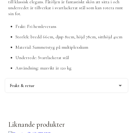
till klassisk elegans. Fåtöljen är fantastiskt skön att sitta i och
underredet är tillverkat i svartlackerat stål som kan rotera runt
sin fot.
Frakt: Fri hemleverans
Storlek: bredd 66cm, djup 81cm, höjd 78cm, sitthöjd 41cm
Material: Sammetstyg på multiplexskum
Underrede: Svartlackerat stål
Användning: maxvikt är 120 kg
Frakt & retur
Denna produkt levereras med hemleverans till dörren.
Beställningsvara,
kontakta oss för leveranstid
.
Denna produkt skickas fraktfritt
Liknande produkter
Läs mer om vår leverans och returpolicy
här