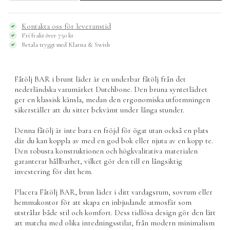
BAR,
brunt
läder
Kontakta oss för leveranstid
-
Fri frakt över 750 kr
Dutchbone
Betala tryggt med Klarna & Swish
mängd
Fåtölj BAR i brunt läder är en underbar fåtölj från det
nederländska varumärket
Dutchbone
. Den bruna syntetlädret
ger en klassisk känsla, medan den ergonomiska utformningen
säkerställer att du sitter bekvämt under långa stunder.
Denna fåtölj är inte bara en fröjd för ögat utan också en plats
där du kan koppla av med en god bok eller njuta av en kopp te.
Den robusta konstruktionen och högkvalitativa materialen
garanterar hållbarhet, vilket gör den till en långsiktig
investering för ditt hem.
Placera Fåtölj BAR, brun läder i ditt vardagsrum, sovrum eller
hemmakontor för att skapa en inbjudande atmosfär som
utstrålar både stil och komfort. Dess tidlösa design gör den lätt
att matcha med olika inredningsstilar, från modern minimalism