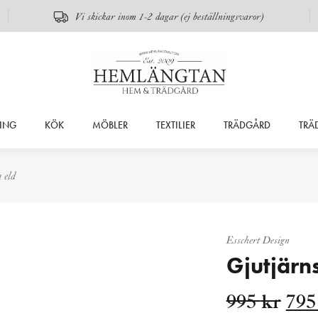
Vi skickar inom 1-2 dagar (ej beställningsvaror)
ING
KÖK
MÖBLER
TEXTILIER
TRÄDGÅRD
TRÄ
 eld
Esschert Design
Gjutjärn
De
995
kr
79