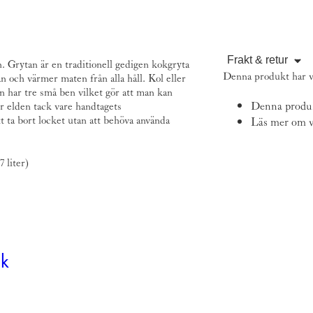
Frakt & retur
n
. Grytan är en traditionell gedigen kokgryta
Denna produkt har 
n och värmer maten från alla håll. Kol eller
en har tre små ben vilket gör att man kan
Denna produkt
ör elden tack vare handtagets
 ta bort locket utan att behöva använda
Läs mer om v
 liter)
uk