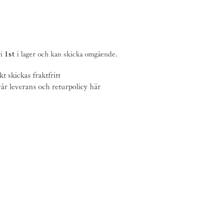
vi
1st
i lager och kan skicka omgående.
 skickas fraktfritt
år leverans och returpolicy
här