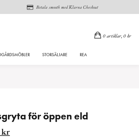
Betala smooth med Klarna Checkout
0 artiklar,
0
kr
DGÅRDSMÖBLER
STORSÄLJARE
REA
sgryta för öppen eld
t
Det
5
kr