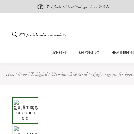
Fri frakt på beställningar över 750 kr
Gå
NYHETER
BELYSNING
HEMINREDN
vidare
till
innehåll
Hem
/
Shop
/
Trädgård
/
Utomhuskök & Grill
/
Gjutjärnsgryta för öppen