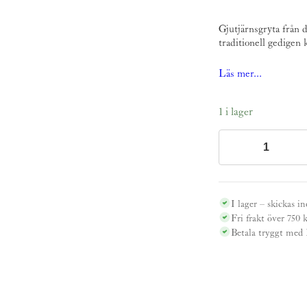
urs
Gjutjärnsgryta från 
pri
traditionell gedigen 
var
Läs mer...
995
1 i lager
Gjutjärnsgryta
för
öppen
eld
I lager – skickas i
mängd
Fri frakt över 750 
Betala tryggt med