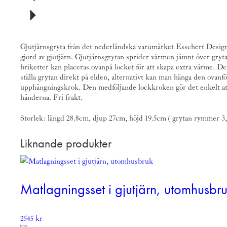
Gjutjärnsgryta från det nederländska varumärket
Esschert Desig
gjord av gjutjärn. Gjutjärnsgrytan sprider värmen jämnt över gryta
briketter kan placeras ovanpå locket för att skapa extra värme. D
ställa grytan direkt på elden, alternativt kan man hänga den ovanf
upphängningskrok. Den medföljande lockkroken gör det enkelt att
händerna. Fri frakt.
Storlek: längd 28.8cm, djup 27cm, höjd 19.5cm ( grytan rymmer 3,7
Liknande produkter
Matlagningsset i gjutjärn, utomhusbr
2545
kr