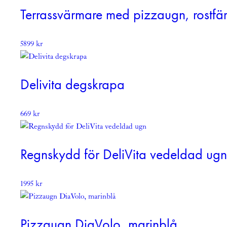
Terrassvärmare med pizzaugn, rostfä
5899
kr
Delivita degskrapa
669
kr
Regnskydd för DeliVita vedeldad ug
1995
kr
Pizzaugn DiaVolo, marinblå