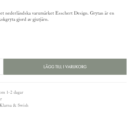
prungliga
nuvarande
det nederländska varumärket Esschert Design. Grytan är en
set
priset
kokgryta gjord av gjutjärn.
:
är:
 kr.
795 kr.
LÄGG TILL I VARUKORG
nom 1–2 dagar
kr
 Klarna & Swish