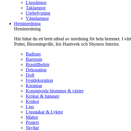
Ljusslingor
Taklampor
Utebelysning
Vägglampor
Heminredning
Heminredning
Här hittar du ett brett utbud av inredning för hela hemmet. I vå
Potter, Bloomingville, Iris Hantverk och Shyness Interior.
Badrum
Barnrum
Brastillbehör
Dekoration
Doft
Festdekoration
Knoppar
Konstgjorda blommor & växter
Krokar & hängare
Krukor
Ljus
Ljusstakar & Lyktor
Mattor
Posters
Skyltar