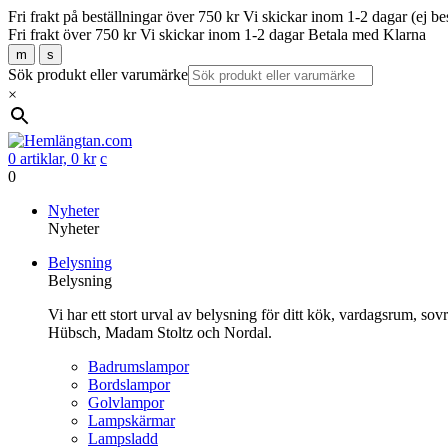
Fri frakt på beställningar över 750 kr
Vi skickar inom 1-2 dagar (ej be
Fri frakt över 750 kr
Vi skickar inom 1-2 dagar
Betala med Klarna
m
s
Sök produkt eller varumärke
×
0 artiklar,
0
kr
c
0
Gå
Nyheter
vidare
Nyheter
till
Belysning
innehåll
Belysning
Vi har ett stort urval av belysning för ditt kök, vardagsrum, so
Hübsch, Madam Stoltz och Nordal.
Badrumslampor
Bordslampor
Golvlampor
Lampskärmar
Lampsladd