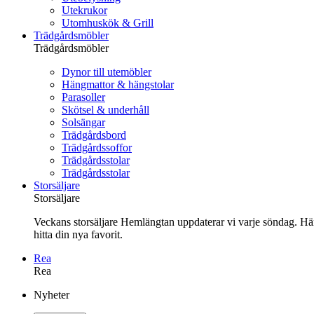
Utekrukor
Utomhuskök & Grill
Trädgårdsmöbler
Trädgårdsmöbler
Dynor till utemöbler
Hängmattor & hängstolar
Parasoller
Skötsel & underhåll
Solsängar
Trädgårdsbord
Trädgårdssoffor
Trädgårdsstolar
Trädgårdsstolar
Storsäljare
Storsäljare
Veckans storsäljare Hemlängtan uppdaterar vi varje söndag. Här 
hitta din nya favorit.
Rea
Rea
Gå
Nyheter
vidare