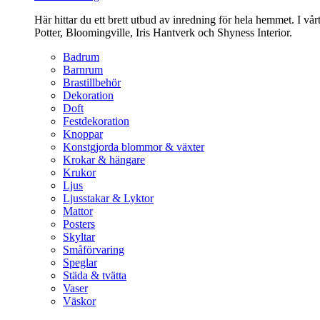
Här hittar du ett brett utbud av inredning för hela hemmet. I vå
Potter, Bloomingville, Iris Hantverk och Shyness Interior.
Badrum
Barnrum
Brastillbehör
Dekoration
Doft
Festdekoration
Knoppar
Konstgjorda blommor & växter
Krokar & hängare
Krukor
Ljus
Ljusstakar & Lyktor
Mattor
Posters
Skyltar
Småförvaring
Speglar
Städa & tvätta
Vaser
Väskor