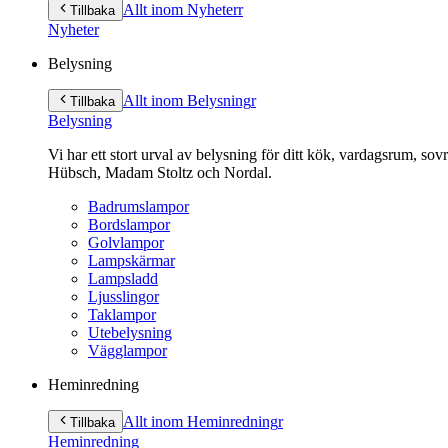
till
Allt inom Nyheter
r
Tillbaka
innehåll
Nyheter
Belysning
Allt inom Belysning
r
Tillbaka
Belysning
Vi har ett stort urval av belysning för ditt kök, vardagsrum, so
Hübsch, Madam Stoltz och Nordal.
Badrumslampor
Bordslampor
Golvlampor
Lampskärmar
Lampsladd
Ljusslingor
Taklampor
Utebelysning
Vägglampor
Heminredning
Allt inom Heminredning
r
Tillbaka
Heminredning