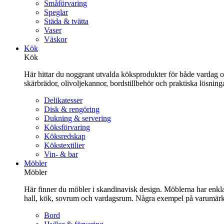
Småförvaring
Speglar
Städa & tvätta
Vaser
Väskor
Kök
Kök
Här hittar du noggrant utvalda köksprodukter för både vardag och 
skärbrädor, olivoljekannor, bordstillbehör och praktiska lösnin
Delikatesser
Disk & rengöring
Dukning & servering
Köksförvaring
Köksredskap
Kökstextilier
Vin- & bar
Möbler
Möbler
Här finner du möbler i skandinavisk design. Möblerna har enkla 
hall, kök, sovrum och vardagsrum. Några exempel på varumärk
Bord