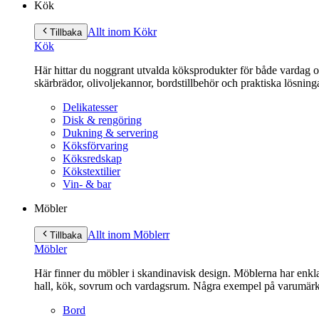
Kök
Allt inom Kök
r
Tillbaka
Kök
Här hittar du noggrant utvalda köksprodukter för både vardag och 
skärbrädor, olivoljekannor, bordstillbehör och praktiska lösnin
Delikatesser
Disk & rengöring
Dukning & servering
Köksförvaring
Köksredskap
Kökstextilier
Vin- & bar
Möbler
Allt inom Möbler
r
Tillbaka
Möbler
Här finner du möbler i skandinavisk design. Möblerna har enkla 
hall, kök, sovrum och vardagsrum. Några exempel på varumärk
Bord