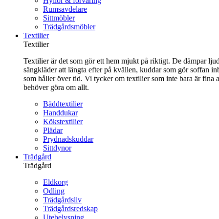
Hyllor & förvaring
Rumsavdelare
Sittmöbler
Trädgårdsmöbler
Textilier
Textilier
Textilier är det som gör ett hem mjukt på riktigt. De dämpar ljud
sängkläder att längta efter på kvällen, kuddar som gör soffan in
som håller över tid. Vi tycker om textilier som inte bara är fin
behöver göra om allt.
Bäddtextilier
Handdukar
Kökstextilier
Plädar
Prydnadskuddar
Sittdynor
Trädgård
Trädgård
Eldkorg
Odling
Trädgårdsliv
Trädgårdsredskap
Utebelysning