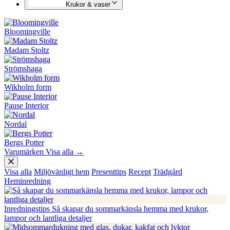
Krukor & vaser
Bloomingville
Madam Stoltz
Strömshaga
Wikholm form
Pause Interior
Nordal
Bergs Potter
Varumärken
Visa alla
→
Visa alla
Miljövänligt hem
Presenttips
Recept
Trädgård
Heminredning
Inredningstips
Så skapar du sommarkänsla hemma med krukor,
lampor och lantliga detaljer