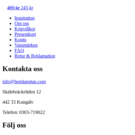
Det
Det
495
kr
245
kr
ursprungliga
nuvarande
Inspiration
priset
priset
Om oss
var:
är:
Köpvillkor
495 kr.
245 kr.
Presentkort
Konto
Varumärken
FAQ
Retur & Reklamation
Kontakta oss
info@hemlangtan.com
Skälebräckeliden 12
442 33 Kungälv
Telefon: 0303-719022
Följ oss