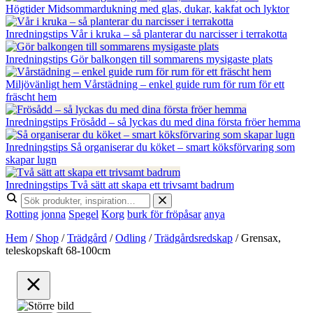
Högtider
Midsommardukning med glas, dukar, kakfat och lyktor
Inredningstips
Vår i kruka – så planterar du narcisser i terrakotta
Inredningstips
Gör balkongen till sommarens mysigaste plats
Miljövänligt hem
Vårstädning – enkel guide rum för rum för ett
fräscht hem
Inredningstips
Frösådd – så lyckas du med dina första fröer hemma
Inredningstips
Så organiserar du köket – smart köksförvaring som
skapar lugn
Inredningstips
Två sätt att skapa ett trivsamt badrum
Rotting
jonna
Spegel
Korg
burk för fröpåsar
anya
Hem
/
Shop
/
Trädgård
/
Odling
/
Trädgårdsredskap
/
Grensax,
teleskopskaft 68-100cm