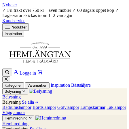
Nyheter
✓
Fri frakt över 750 kr – även möbler
✓
60 dagars öppet köp
✓
Lagervaror skickas inom 1–2 vardagar
Kundservice
Produkter
Inspiration
Logga in
Inspiration
Bästsäljare
Kategorier
Varumärken
Belysning
Belysning
Belysning
Se alla
Badrumslampor
Bordslampor
Golvlampor
Lampskärmar
Taklampor
Vägglampor
Heminredning
Heminredning
Heminredning
Se alla