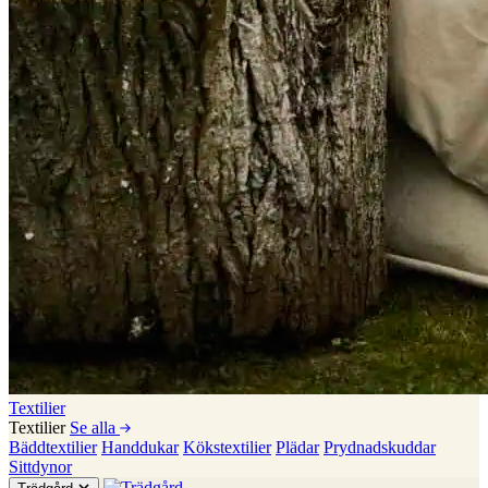
Textilier
Textilier
Se alla
Bäddtextilier
Handdukar
Kökstextilier
Plädar
Prydnadskuddar
Sittdynor