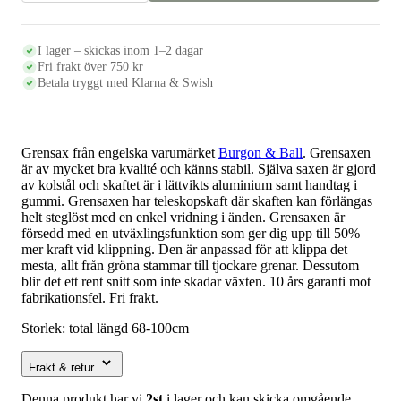
teleskopskaft
68-
100cm
mängd
I lager – skickas inom 1–2 dagar
Fri frakt över 750 kr
Betala tryggt med Klarna & Swish
Grensax från engelska varumärket
Burgon & Ball
. Grensaxen
är av mycket bra kvalité och känns stabil. Själva saxen är gjord
av kolstål och skaftet är i lättvikts aluminium samt handtag i
gummi. Grensaxen har teleskopskaft där skaften kan förlängas
helt steglöst med en enkel vridning i änden. Grensaxen är
försedd med en utväxlingsfunktion som ger dig upp till 50%
mer kraft vid klippning. Den är anpassad för att klippa det
mesta, allt från gröna stammar till tjockare grenar. Dessutom
blir det ett rent snitt som inte skadar växten. 10 års garanti mot
fabrikationsfel. Fri frakt.
Storlek: total längd 68-100cm
Frakt & retur
Denna produkt har vi
2st
i lager och kan skicka omgående.