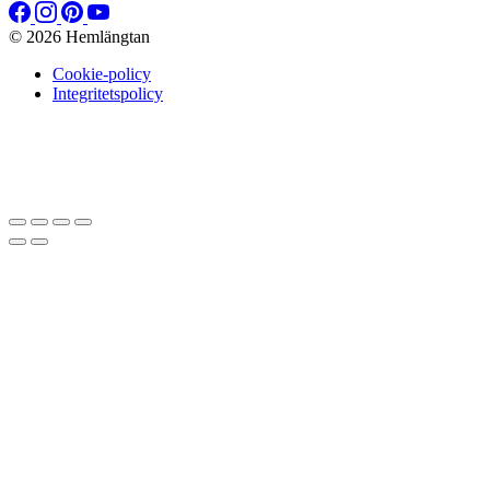
© 2026 Hemlängtan
Cookie-policy
Integritetspolicy
Sätt upp dig på väntelistan
Vi kommer att meddela dig när varan
finns i lager igen om du anger en giltig epost nedan.
Email
Vi kommer inte att dela din
epost-adress med någon annan.
Meddela mig när varan finns i lager