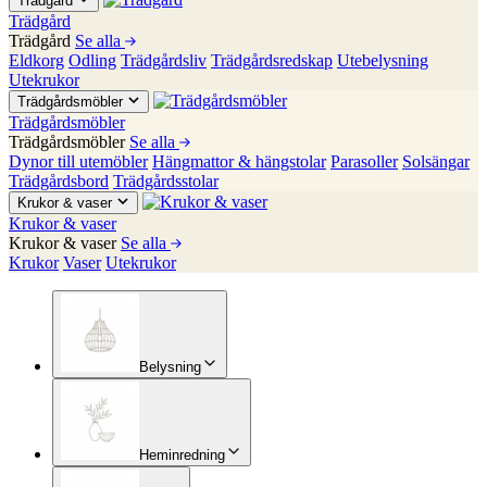
Trädgård
Trädgård
Trädgård
Se alla
Eldkorg
Odling
Trädgårdsliv
Trädgårdsredskap
Utebelysning
Utekrukor
Trädgårdsmöbler
Trädgårdsmöbler
Trädgårdsmöbler
Se alla
Dynor till utemöbler
Hängmattor & hängstolar
Parasoller
Solsängar
Trädgårdsbord
Trädgårdsstolar
Krukor & vaser
Krukor & vaser
Krukor & vaser
Se alla
Krukor
Vaser
Utekrukor
Belysning
Heminredning