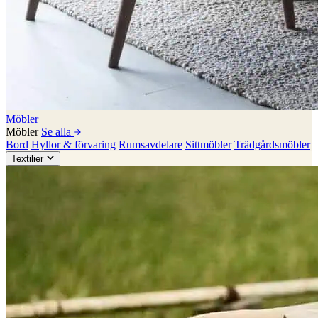
Möbler
Möbler
Se alla
Bord
Hyllor & förvaring
Rumsavdelare
Sittmöbler
Trädgårdsmöbler
Textilier