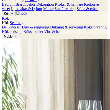
Badrum
Brastillbehör
Dekoration
Krokar & hängare
Krukor &
vaser
Ljusstakar & Lyktor
Mattor
Småförvaring
Städa & tvätta
Kök
Kök
Kök
Se alla
Delikatesser
Disk & rengöring
Dukning & servering
Köksförvaring
Köksredskap
Kökstextilier
Vin- & bar
Möbler