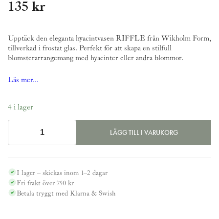
135
kr
Upptäck den eleganta hyacintvasen RIFFLE från Wikholm Form,
tillverkad i frostat glas. Perfekt för att skapa en stilfull
blomsterarrangemang med hyacinter eller andra blommor.
Läs mer...
4 i lager
LÄGG TILL I VARUKORG
Hyacintvas
RIFFLE
-
Wikholm
I lager – skickas inom 1–2 dagar
form
Fri frakt över 750 kr
Betala tryggt med Klarna & Swish
mängd