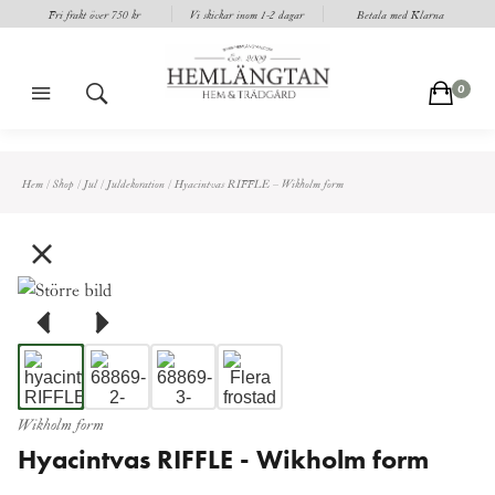
Fri frakt över 750 kr
Vi skickar inom 1-2 dagar
Betala med Klarna
m
s
c
0
Hem
/
Shop
/
Jul
/
Juldekoration
/
Hyacintvas RIFFLE – Wikholm form
Wikholm form
Hyacintvas RIFFLE - Wikholm form