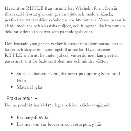
Hyacintvas RIFFLE från varumärket
Wikholm form
. Den är
tillverkad i frostat glas som ger en mjuk och modern känsla,
perfekt för att framhäva skönheten hos hyacinterna. Vasen passar in
i både moderna och klassiska miljöer, och fungerar lika bra som en
dekorativ detalj i fönstret som på middagsbordet.
Den frostade ytan ger en vacker kontrast mot blommornas starka
färger och skapar en stämningsfull atmosfär. Hyacintvasen
RIFFLE är fin att ha under jul och vintertid men kan givetvis
passa året runt för både snittblommor och mindre växter.
Storlek: diameter 9cm, diameter på öppning 8cm, höjd
14cm
Material: glas
Frakt & retur
Denna produkt har vi
4st
i lager och kan skicka omgående.
Fraktavgift 69 kr
Läs mer om vår leverans och returpolicy
här