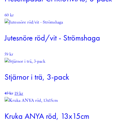
60
kr
Jutesnöre röd/vit - Strömshaga
59
kr
Stjärnor i trä, 3-pack
Det
Det
45
kr
19
kr
ursprungliga
nuvarande
priset
priset
var:
är:
Kruka ANYA röd, 13x15cm
45 kr.
19 kr.