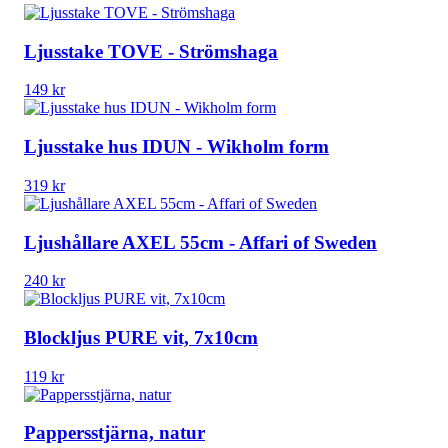
Ljusstake TOVE - Strömshaga
149
kr
Ljusstake hus IDUN - Wikholm form
319
kr
Ljushållare AXEL 55cm - Affari of Sweden
240
kr
Blockljus PURE vit, 7x10cm
119
kr
Pappersstjärna, natur