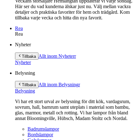
Veckans storsäljare Hemlängtan uppdaterar vi varje söndag.
Här ser du vad kunderna älskar just nu. Välj mellan vackra
detaljer och praktiska favoriter för hem och trädgård. Kom
tillbaka varje vecka och hitta din nya favorit.
Rea
Rea
Gå
Nyheter
vidare
till
Allt inom Nyheter
r
Tillbaka
innehåll
Nyheter
Belysning
Allt inom Belysning
r
Tillbaka
Belysning
Vi har ett stort urval av belysning för ditt kök, vardagsrum,
sovrum, hall, barnrum samt uteplats i material som bambu,
glas, marmor, metall och rotting. Vi har lampor från bland
annat Bloomingville, Hübsch, Madam Stoltz och Nordal.
Badrumslampor
Bordslampor