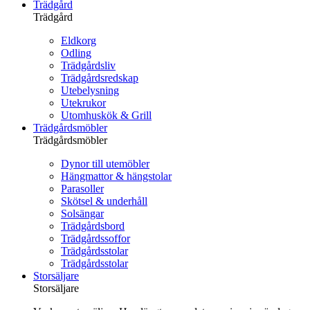
Trädgård
Trädgård
Eldkorg
Odling
Trädgårdsliv
Trädgårdsredskap
Utebelysning
Utekrukor
Utomhuskök & Grill
Trädgårdsmöbler
Trädgårdsmöbler
Dynor till utemöbler
Hängmattor & hängstolar
Parasoller
Skötsel & underhåll
Solsängar
Trädgårdsbord
Trädgårdssoffor
Trädgårdsstolar
Trädgårdsstolar
Storsäljare
Storsäljare