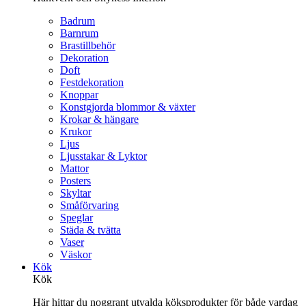
Badrum
Barnrum
Brastillbehör
Dekoration
Doft
Festdekoration
Knoppar
Konstgjorda blommor & växter
Krokar & hängare
Krukor
Ljus
Ljusstakar & Lyktor
Mattor
Posters
Skyltar
Småförvaring
Speglar
Städa & tvätta
Vaser
Väskor
Kök
Kök
Här hittar du noggrant utvalda köksprodukter för både vardag