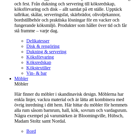
och fest. Från dukning och servering till köksredskap,
köksförvaring och disk – allt samlat på ett ställe. Upptäck
tallrikar, skålar, serveringsfat, skärbrädor, olivoljekannor,
bordstillbehör och praktiska lösningar för en vacker och
fungerande köksmiljö. Produkter som håller över tid och får
stå framme – varje dag.
Delikatesser
Disk & rengöring
Dukning & servering
Köksförvaring
Köksredskap
Kökstextilier
Vin- & bar
Möbler
Möbler
Här finner du möbler i skandinavisk design. Möblerna har
enkla linjer, vackra material och är lätta att kombinera med
övrig inredning i ditt hem. Här hittar du möbler för hemmets
alla rum såsom barnrum, hall, kök, sovrum och vardagsrum.
Några exempel på varumärken är Bloomingville, Hübsch,
Madam Stoltz samt Nordal.
Bord