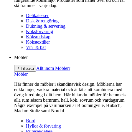
fungerande köksmiljö. Produkter som håller över tid och får
stå framme – varje dag.
Delikatesser
Disk & rengöring
Dukning & servering
Köksförvaring
Köksredskap
Kökstextilier
Vin- & bar
Möbler
Allt inom Möbler
r
Tillbaka
Möbler
Här finner du möbler i skandinavisk design. Möblerna har
enkla linjer, vackra material och är lätta att kombinera med
övrig inredning i ditt hem. Här hittar du möbler för hemmets
alla rum såsom barnrum, hall, kök, sovrum och vardagsrum.
Några exempel på varumärken är Bloomingville, Hübsch,
Madam Stoltz samt Nordal.
Bord
Hyllor & förvaring
Rumsavdelare