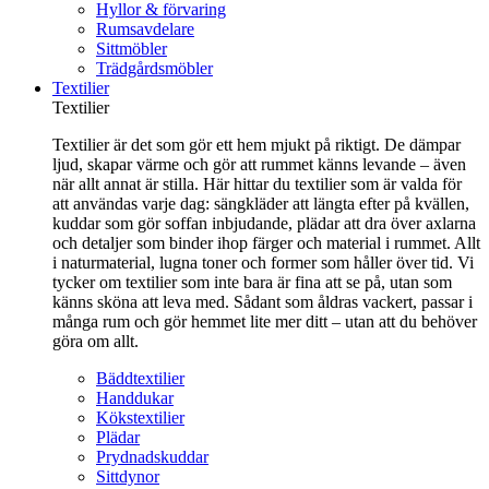
Hyllor & förvaring
Rumsavdelare
Sittmöbler
Trädgårdsmöbler
Textilier
Textilier
Textilier är det som gör ett hem mjukt på riktigt. De dämpar
ljud, skapar värme och gör att rummet känns levande – även
när allt annat är stilla. Här hittar du textilier som är valda för
att användas varje dag: sängkläder att längta efter på kvällen,
kuddar som gör soffan inbjudande, plädar att dra över axlarna
och detaljer som binder ihop färger och material i rummet. Allt
i naturmaterial, lugna toner och former som håller över tid. Vi
tycker om textilier som inte bara är fina att se på, utan som
känns sköna att leva med. Sådant som åldras vackert, passar i
många rum och gör hemmet lite mer ditt – utan att du behöver
göra om allt.
Bäddtextilier
Handdukar
Kökstextilier
Plädar
Prydnadskuddar
Sittdynor