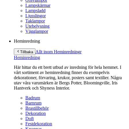
Golvlampor
Lampskärmar
Lampsladd
Ljusslingor
Taklampor
Utebelysning
Vägglampor
Heminredning
Allt inom Heminredning
r
Tillbaka
Heminredning
Här hittar du ett brett utbud av inredning för hela hemmet. I
vårt sortiment av heminredning finner du exempelvis
dekorationer, förvaring, krukor, posters samt textilier. Några
utav våra varumärken är Bergs Potter, Bloomingville, Iris
Hantverk och Shyness Interior.
Badrum
Barnrum
Brastillbehör
Dekoration
Doft
Festdekoration
Knoppar