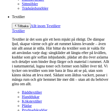
Sittmöbler
Trädgårdsmöbler
Textilier
Allt inom Textilier
r
Tillbaka
Textilier
Textilier är det som gör ett hem mjukt på riktigt. De dämpar
ljud, skapar värme och gör att rummet känns levande – även
när allt annat är stilla. Här hittar du textilier som är valda för
att användas varje dag: sängkläder att längta efter på kvällen,
kuddar som gör soffan inbjudande, plädar att dra över axlarna
och detaljer som binder ihop färger och material i rummet. Allt
i naturmaterial, lugna toner och former som håller över tid. Vi
tycker om textilier som inte bara är fina att se på, utan som
känns sköna att leva med. Sådant som åldras vackert, passar i
många rum och gör hemmet lite mer ditt – utan att du behöver
göra om allt.
Bäddtextilier
Handdukar
Kökstextilier
Plädar
Prydnadskuddar