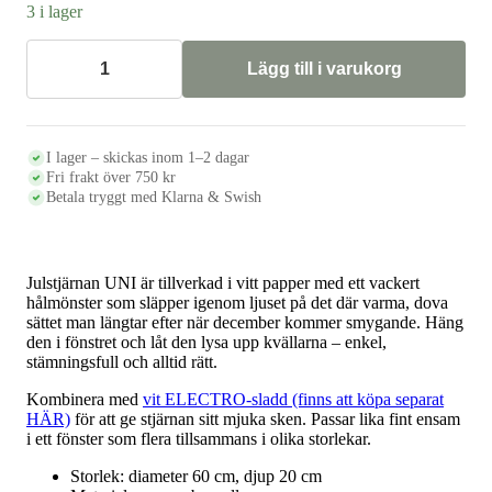
3 i lager
Lägg till i varukorg
Julstjärna
UNI
–
vit
pappersstjärna
I lager – skickas inom 1–2 dagar
med
Fri frakt över 750 kr
hålmönster
Betala tryggt med Klarna & Swish
mängd
Julstjärnan UNI är tillverkad i vitt papper med ett vackert
hålmönster som släpper igenom ljuset på det där varma, dova
sättet man längtar efter när december kommer smygande. Häng
den i fönstret och låt den lysa upp kvällarna – enkel,
stämningsfull och alltid rätt.
Kombinera med
vit ELECTRO-sladd (finns att köpa separat
HÄR)
för att ge stjärnan sitt mjuka sken. Passar lika fint ensam
i ett fönster som flera tillsammans i olika storlekar.
Storlek: diameter 60 cm, djup 20 cm