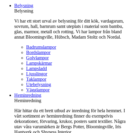
till
Belysning
innehåll
Belysning
Vi har ett stort urval av belysning för ditt kök, vardagsrum,
sovrum, hall, barnrum samt uteplats i material som bambu,
glas, marmor, metall och rotting. Vi har lampor från bland
annat Bloomingville, Hübsch, Madam Stoltz och Nordal.
Badrumslampor
Bordslampor
Golvlampor
Lampskärmar
Lampsladd
Ljusslingor
Taklampor
Utebelysning
Vägglampor
Heminredning
Heminredning
Här hittar du ett brett utbud av inredning för hela hemmet. I
vårt sortiment av heminredning finner du exempelvis
dekorationer, förvaring, krukor, posters samt textilier. Några
utav våra varumärken är Bergs Potter, Bloomingville, Iris
Hantverk och Shyness Interior.