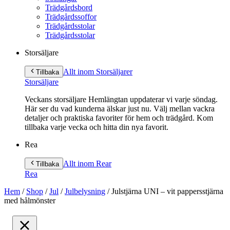
Trädgårdsbord
Trädgårdssoffor
Trädgårdsstolar
Trädgårdsstolar
Storsäljare
Allt inom Storsäljare
r
Tillbaka
Storsäljare
Veckans storsäljare Hemlängtan uppdaterar vi varje söndag.
Här ser du vad kunderna älskar just nu. Välj mellan vackra
detaljer och praktiska favoriter för hem och trädgård. Kom
tillbaka varje vecka och hitta din nya favorit.
Rea
Allt inom Rea
r
Tillbaka
Rea
Hem
/
Shop
/
Jul
/
Julbelysning
/
Julstjärna UNI – vit pappersstjärna
med hålmönster