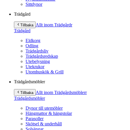
Sittdynor
Trädgård
Allt inom Trädgård
r
Tillbaka
Trädgård
Eldkorg
Odling
Trädgårdsliv
Trädgårdsredskap
Utebelysning
Utekrukor
Utomhuskök & Grill
Trädgårdsmöbler
Allt inom Trädgårdsmöbler
r
Tillbaka
Trädgårdsmöbler
Dynor till utemöbler
Hängmattor & hängstolar
Parasoller
Skötsel & underhåll
Solsängar