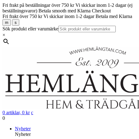
Fri frakt på beställningar över 750 kr
Vi skickar inom 1-2 dagar (ej
beställningsvaror)
Betala smooth med Klarna Checkout
Fri frakt över 750 kr
Vi skickar inom 1-2 dagar
Betala med Klarna
m
s
Sök produkt eller varumärke
×
0 artiklar,
0
kr
c
0
Gå
Nyheter
vidare
Nyheter