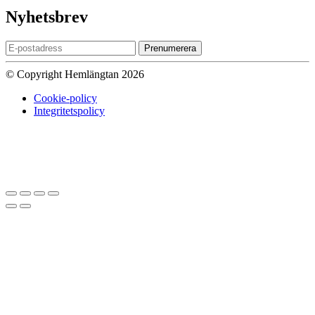
Nyhetsbrev
Prenumerera
© Copyright Hemlängtan 2026
Cookie-policy
Integritetspolicy
Sätt upp dig på väntelistan
Vi kommer att meddela dig när varan
finns i lager igen om du anger en giltig epost nedan.
Email
Vi kommer inte att dela din
epost-adress med någon annan.
Meddela mig när varan finns i lager