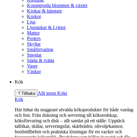
Konstgjorda blommor & växter
Krokar & hängare
Krukor
Ljus
Ljusstakar & Lyktor
Mattor
Posters
Skyltar
Småförvaring
Speglar
Städa & tvätta
Vaser
Väskor
Kök
Allt inom Kök
r
Tillbaka
Kök
Här hittar du noggrant utvalda köksprodukter för både vardag
och fest. Från dukning och servering till köksredskap,
köksförvaring och disk – allt samlat på ett ställe. Upptäck
tallrikar, skålar, serveringsfat, skärbrädor, olivoljekannor,
bordstillbehör och praktiska lösningar för en vacker och