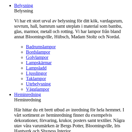
till
Belysning
innehåll
Belysning
Vi har ett stort urval av belysning för ditt kök, vardagsrum,
sovrum, hall, barnrum samt uteplats i material som bambu,
glas, marmor, metall och rotting. Vi har lampor från bland
annat Bloomingville, Hübsch, Madam Stoltz och Nordal.
Badrumslampor
Bordslampor
Golvlampor
Lampskärmar
Lampsladd
Ljusslingor
Taklampor
Utebelysning
Vägglampor
Heminredning
Heminredning
Här hittar du ett brett utbud av inredning för hela hemmet. I
vårt sortiment av heminredning finner du exempelvis
dekorationer, förvaring, krukor, posters samt textilier. Några
utav våra varumärken är Bergs Potter, Bloomingville, Iris
Hantverk och Shyness Interior.