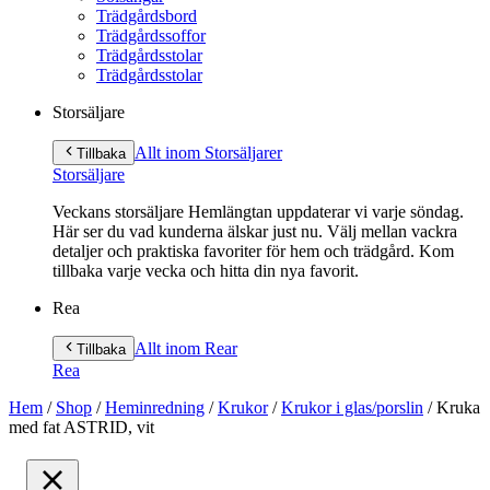
Trädgårdsbord
Trädgårdssoffor
Trädgårdsstolar
Trädgårdsstolar
Storsäljare
Allt inom Storsäljare
r
Tillbaka
Storsäljare
Veckans storsäljare Hemlängtan uppdaterar vi varje söndag.
Här ser du vad kunderna älskar just nu. Välj mellan vackra
detaljer och praktiska favoriter för hem och trädgård. Kom
tillbaka varje vecka och hitta din nya favorit.
Rea
Allt inom Rea
r
Tillbaka
Rea
Hem
/
Shop
/
Heminredning
/
Krukor
/
Krukor i glas/porslin
/
Kruka
med fat ASTRID, vit