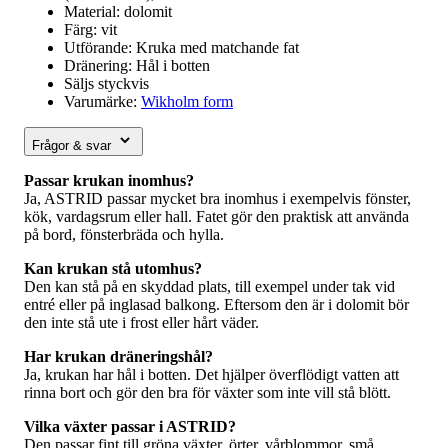
Material: dolomit
Färg: vit
Utförande: Kruka med matchande fat
Dränering: Hål i botten
Säljs styckvis
Varumärke:
Wikholm form
Frågor & svar
Passar krukan inomhus?
Ja, ASTRID passar mycket bra inomhus i exempelvis fönster,
kök, vardagsrum eller hall. Fatet gör den praktisk att använda
på bord, fönsterbräda och hylla.
Kan krukan stå utomhus?
Den kan stå på en skyddad plats, till exempel under tak vid
entré eller på inglasad balkong. Eftersom den är i dolomit bör
den inte stå ute i frost eller hårt väder.
Har krukan dräneringshål?
Ja, krukan har hål i botten. Det hjälper överflödigt vatten att
rinna bort och gör den bra för växter som inte vill stå blött.
Vilka växter passar i ASTRID?
Den passar fint till gröna växter, örter, vårblommor, små