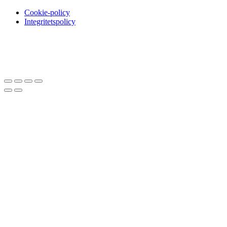
Cookie-policy
Integritetspolicy
Sätt upp dig på väntelistan
Vi kommer att meddela dig när varan
finns i lager igen om du anger en giltig epost nedan.
Email
Vi kommer inte att dela din
epost-adress med någon annan.
Meddela mig när varan finns i lager