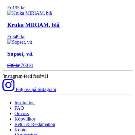
Fr.
195
kr
Kruka MIRIAM, blå
Fr.
349
kr
Sopset, vit
Det
Det
830
kr
760
kr
ursprungliga
nuvarande
priset
priset
[instagram-feed feed=1]
var:
är:
830 kr.
760 kr.
Följ oss på Instagram
Inspiration
FAQ
Om oss
Köpvillkor
Retur & Reklamation
Konto