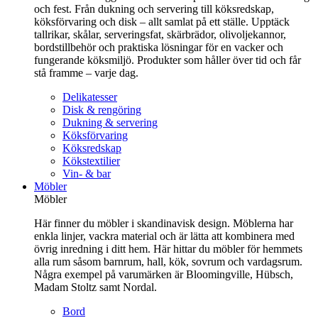
och fest. Från dukning och servering till köksredskap,
köksförvaring och disk – allt samlat på ett ställe. Upptäck
tallrikar, skålar, serveringsfat, skärbrädor, olivoljekannor,
bordstillbehör och praktiska lösningar för en vacker och
fungerande köksmiljö. Produkter som håller över tid och får
stå framme – varje dag.
Delikatesser
Disk & rengöring
Dukning & servering
Köksförvaring
Köksredskap
Kökstextilier
Vin- & bar
Möbler
Möbler
Här finner du möbler i skandinavisk design. Möblerna har
enkla linjer, vackra material och är lätta att kombinera med
övrig inredning i ditt hem. Här hittar du möbler för hemmets
alla rum såsom barnrum, hall, kök, sovrum och vardagsrum.
Några exempel på varumärken är Bloomingville, Hübsch,
Madam Stoltz samt Nordal.
Bord