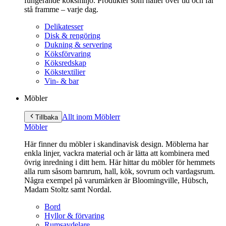
fungerande köksmiljö. Produkter som håller över tid och får
stå framme – varje dag.
Delikatesser
Disk & rengöring
Dukning & servering
Köksförvaring
Köksredskap
Kökstextilier
Vin- & bar
Möbler
Allt inom Möbler
r
Tillbaka
Möbler
Här finner du möbler i skandinavisk design. Möblerna har
enkla linjer, vackra material och är lätta att kombinera med
övrig inredning i ditt hem. Här hittar du möbler för hemmets
alla rum såsom barnrum, hall, kök, sovrum och vardagsrum.
Några exempel på varumärken är Bloomingville, Hübsch,
Madam Stoltz samt Nordal.
Bord
Hyllor & förvaring
Rumsavdelare