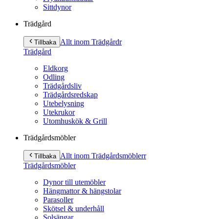
Sittdynor
Trädgård
Allt inom Trädgård
r
Tillbaka
Trädgård
Eldkorg
Odling
Trädgårdsliv
Trädgårdsredskap
Utebelysning
Utekrukor
Utomhuskök & Grill
Trädgårdsmöbler
Allt inom Trädgårdsmöbler
r
Tillbaka
Trädgårdsmöbler
Dynor till utemöbler
Hängmattor & hängstolar
Parasoller
Skötsel & underhåll
Solsängar