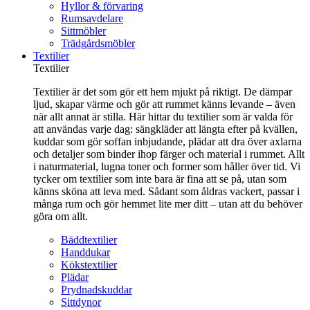
Hyllor & förvaring
Rumsavdelare
Sittmöbler
Trädgårdsmöbler
Textilier
Textilier
Textilier är det som gör ett hem mjukt på riktigt. De dämpar
ljud, skapar värme och gör att rummet känns levande – även
när allt annat är stilla. Här hittar du textilier som är valda för
att användas varje dag: sängkläder att längta efter på kvällen,
kuddar som gör soffan inbjudande, plädar att dra över axlarna
och detaljer som binder ihop färger och material i rummet. Allt
i naturmaterial, lugna toner och former som håller över tid. Vi
tycker om textilier som inte bara är fina att se på, utan som
känns sköna att leva med. Sådant som åldras vackert, passar i
många rum och gör hemmet lite mer ditt – utan att du behöver
göra om allt.
Bäddtextilier
Handdukar
Kökstextilier
Plädar
Prydnadskuddar
Sittdynor