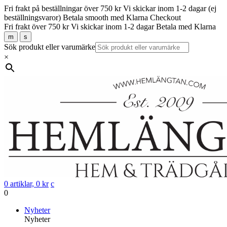
Fri frakt på beställningar över 750 kr
Vi skickar inom 1-2 dagar (ej
beställningsvaror)
Betala smooth med Klarna Checkout
Fri frakt över 750 kr
Vi skickar inom 1-2 dagar
Betala med Klarna
m
s
Sök produkt eller varumärke
×
0 artiklar,
0
kr
c
0
Gå
Nyheter
vidare
Nyheter