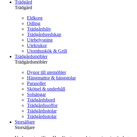
Trädgård
Trädgård
Eldkorg
Odling
Trädgårdsliv
Trädgårdsredskap
Utebelysning
Utekrukor
Utomhuskök & Grill
Trädgårdsmöbler
Trädgårdsmöbler
Dynor till utemöbler
Hängmattor & hängstolar
Parasoller
Skötsel & underhåll
Solsängar
Trädgårdsbord
Trädgårdssoffor
Trädgårdsstolar
Trädgårdsstolar
Storsäljare
Storsäljare