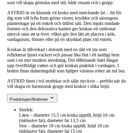
som vill skapa grönska med stil, både ensam och i grupp.
ASTRID är en klassisk vit kruka med matchande fat – fin för
dig som vill lyfta fram gröna växter, kryddor och säsongens
planteringar på ett enkelt och tidlöst sätt. Den mjukt rundade
formen och den dekorativa kanten ger krukan ett ombonat
uttryck utan att ta över, vilket gör den lätt att placera i kök,
vardagsrum, fönster eller på en skyddad plats vid entrén.
Krukan är tillverkad i dolomit med en slät vit yta som
reflekterar ljuset vackert och passar lika fint i ett lantligt hem
som i en mer modern inredning. Det tillhörande fatet fångar
upp överflödigt vatten och gör krukan praktisk i vardagen. I
botten finns dräneringshål som hjälper växtens rötter att må bra.
ASTRID finns i två storlekar och säljs styckvis – perfekt när du
vill skapa en harmonisk grupp med krukor i olika höjd.
Produktspecifikationer
Storlek:
Liten – diameter 15,5 cm kruka upptill, höjd 16 cm
(inklusive fat), diameter fat 13,5 cm
Stor – diameter 18 cm kruka upptill, höjd 18 cm
(inklusive fat), diameter fat 15 cm