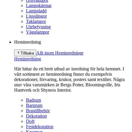
Golvlampor
Lampskärmar
Lampsladd
Ljusslingor
Taklampor
Utebelysning
Vägglampor
Heminredning
Allt inom Heminredning
r
Tillbaka
Heminredning
Här hittar du ett brett utbud av inredning för hela hemmet. I
vårt sortiment av heminredning finner du exempelvis
dekorationer, förvaring, krukor, posters samt textilier. Några
utav våra varumärken är Bergs Potter, Bloomingville, Iris
Hantverk och Shyness Interior.
Badrum
Barnrum
Brastillbehör
Dekoration
Doft
Festdekoration
Knoppar