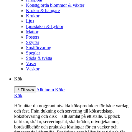
Konstgjorda blommor & växter
Krokar & hängare
Krukor
Ljus
Ljusstakar & Lyktor
Mattor
Posters
Skyltar
Småförvaring
Speglar
Städa & tvätta
Vaser
Väskor
Kök
Allt inom Kök
r
Tillbaka
Kök
Här hittar du noggrant utvalda köksprodukter för både vardag
och fest. Från dukning och servering till köksredskap,
köksförvaring och disk – allt samlat på ett ställe. Upptäck
tallrikar, skålar, serveringsfat, skärbrädor, olivoljekannor,
bordstillbehör och praktiska lösningar för en vacker och