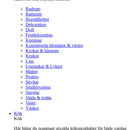
Badrum
Barnrum
Brastillbehör
Dekoration
Doft
Festdekoration
Knoppar
Konstgjorda blommor & växter
Krokar & hängare
Krukor
Ljus
Ljusstakar & Lyktor
Mattor
Posters
Skyltar
Småförvaring
Speglar
Städa & tvätta
Vaser
Väskor
Kök
Kök
Här hittar du noggrant utvalda köksprodukter för både vardag