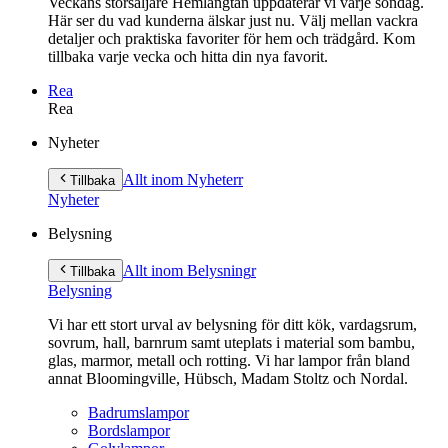
Veckans storsäljare Hemlängtan uppdaterar vi varje söndag.
Här ser du vad kunderna älskar just nu. Välj mellan vackra
detaljer och praktiska favoriter för hem och trädgård. Kom
tillbaka varje vecka och hitta din nya favorit.
Rea
Rea
Gå
Nyheter
vidare
till
Allt inom Nyheter
r
Tillbaka
innehåll
Nyheter
Belysning
Allt inom Belysning
r
Tillbaka
Belysning
Vi har ett stort urval av belysning för ditt kök, vardagsrum,
sovrum, hall, barnrum samt uteplats i material som bambu,
glas, marmor, metall och rotting. Vi har lampor från bland
annat Bloomingville, Hübsch, Madam Stoltz och Nordal.
Badrumslampor
Bordslampor