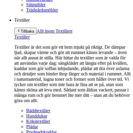
Sittmöbler
Trädgårdsmöbler
Textilier
Allt inom Textilier
r
Tillbaka
Textilier
Textilier är det som gör ett hem mjukt på riktigt. De dämpar
ljud, skapar värme och gör att rummet känns levande – även
när allt annat är stilla. Här hittar du textilier som är valda för
att användas varje dag: sängkläder att längta efter på kvällen,
kuddar som gör soffan inbjudande, plädar att dra över axlarna
och detaljer som binder ihop färger och material i rummet. Allt
i naturmaterial, lugna toner och former som håller över tid. Vi
tycker om textilier som inte bara är fina att se på, utan som
känns sköna att leva med. Sådant som åldras vackert, passar i
många rum och gör hemmet lite mer ditt – utan att du behöver
göra om allt.
Bäddtextilier
Handdukar
Kökstextilier
Plädar
Prydnadskuddar