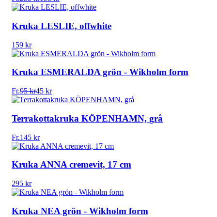
Kruka LESLIE, offwhite
159
kr
Kruka ESMERALDA grön - Wikholm form
Fr.
95
kr
45
kr
Terrakottakruka KÖPENHAMN, grå
Fr.
145
kr
Kruka ANNA cremevit, 17 cm
295
kr
Kruka NEA grön - Wikholm form