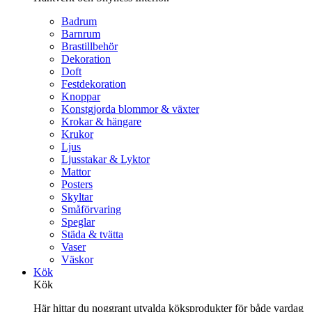
Badrum
Barnrum
Brastillbehör
Dekoration
Doft
Festdekoration
Knoppar
Konstgjorda blommor & växter
Krokar & hängare
Krukor
Ljus
Ljusstakar & Lyktor
Mattor
Posters
Skyltar
Småförvaring
Speglar
Städa & tvätta
Vaser
Väskor
Kök
Kök
Här hittar du noggrant utvalda köksprodukter för både vardag