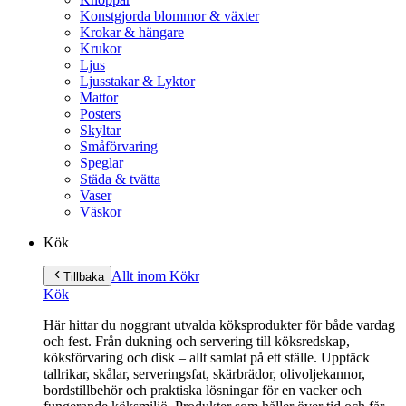
Konstgjorda blommor & växter
Krokar & hängare
Krukor
Ljus
Ljusstakar & Lyktor
Mattor
Posters
Skyltar
Småförvaring
Speglar
Städa & tvätta
Vaser
Väskor
Kök
Allt inom Kök
r
Tillbaka
Kök
Här hittar du noggrant utvalda köksprodukter för både vardag
och fest. Från dukning och servering till köksredskap,
köksförvaring och disk – allt samlat på ett ställe. Upptäck
tallrikar, skålar, serveringsfat, skärbrädor, olivoljekannor,
bordstillbehör och praktiska lösningar för en vacker och