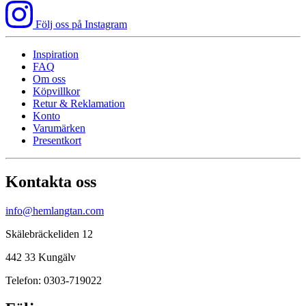
var:
är:
1095 kr.
765 kr.
Följ oss på Instagram
Inspiration
FAQ
Om oss
Köpvillkor
Retur & Reklamation
Konto
Varumärken
Presentkort
Kontakta oss
info@hemlangtan.com
Skälebräckeliden 12
442 33 Kungälv
Telefon: 0303-719022