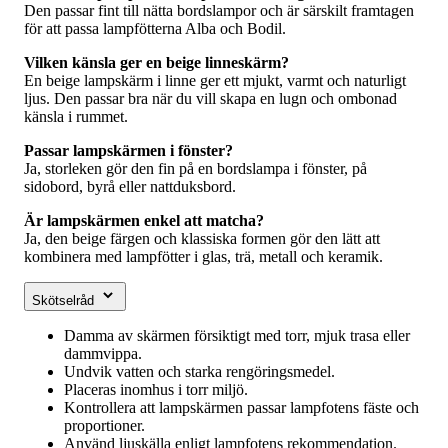
Den passar fint till nätta bordslampor och är särskilt framtagen
för att passa lampfötterna Alba och Bodil.
Vilken känsla ger en beige linneskärm?
En beige lampskärm i linne ger ett mjukt, varmt och naturligt
ljus. Den passar bra när du vill skapa en lugn och ombonad
känsla i rummet.
Passar lampskärmen i fönster?
Ja, storleken gör den fin på en bordslampa i fönster, på
sidobord, byrå eller nattduksbord.
Är lampskärmen enkel att matcha?
Ja, den beige färgen och klassiska formen gör den lätt att
kombinera med lampfötter i glas, trä, metall och keramik.
Skötselråd
Damma av skärmen försiktigt med torr, mjuk trasa eller
dammvippa.
Undvik vatten och starka rengöringsmedel.
Placeras inomhus i torr miljö.
Kontrollera att lampskärmen passar lampfotens fäste och
proportioner.
Använd ljuskälla enligt lampfotens rekommendation.