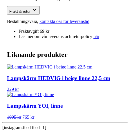
Frakt & retur
Beställningsvara,
kontakta oss för leveranstid
.
Fraktavgift 69 kr
Läs mer om vår leverans och returpolicy
här
Liknande produkter
Lampskärm HEDVIG i beige linne 22,5 cm
229
kr
Lampskärm YOI, linne
Det
Det
1095
kr
765
kr
ursprungliga
nuvarande
priset
priset
[instagram-feed feed=1]