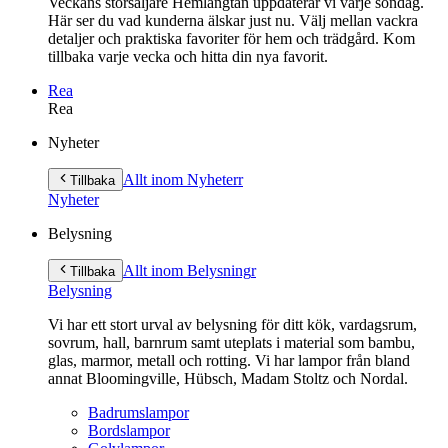
Veckans storsäljare Hemlängtan uppdaterar vi varje söndag.
Här ser du vad kunderna älskar just nu. Välj mellan vackra
detaljer och praktiska favoriter för hem och trädgård. Kom
tillbaka varje vecka och hitta din nya favorit.
Rea
Rea
Gå
Nyheter
vidare
till
Allt inom Nyheter
r
Tillbaka
innehåll
Nyheter
Belysning
Allt inom Belysning
r
Tillbaka
Belysning
Vi har ett stort urval av belysning för ditt kök, vardagsrum,
sovrum, hall, barnrum samt uteplats i material som bambu,
glas, marmor, metall och rotting. Vi har lampor från bland
annat Bloomingville, Hübsch, Madam Stoltz och Nordal.
Badrumslampor
Bordslampor