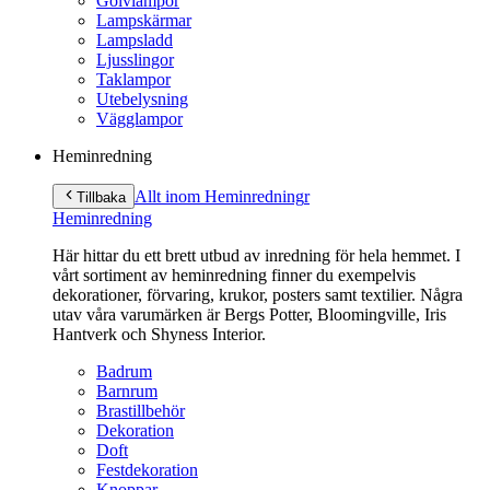
Golvlampor
Lampskärmar
Lampsladd
Ljusslingor
Taklampor
Utebelysning
Vägglampor
Heminredning
Allt inom Heminredning
r
Tillbaka
Heminredning
Här hittar du ett brett utbud av inredning för hela hemmet. I
vårt sortiment av heminredning finner du exempelvis
dekorationer, förvaring, krukor, posters samt textilier. Några
utav våra varumärken är Bergs Potter, Bloomingville, Iris
Hantverk och Shyness Interior.
Badrum
Barnrum
Brastillbehör
Dekoration
Doft
Festdekoration
Knoppar