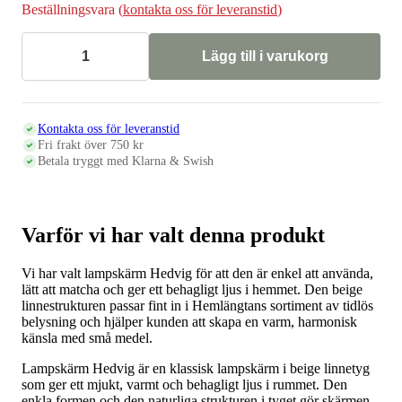
Beställningsvara (
kontakta oss för leveranstid
)
Lägg till i varukorg
Lampskärm
HEDVIG
linne
beige
27
Kontakta oss för leveranstid
cm
Fri frakt över 750 kr
mängd
Betala tryggt med Klarna & Swish
Varför vi har valt denna produkt
Vi har valt lampskärm Hedvig för att den är enkel att använda,
lätt att matcha och ger ett behagligt ljus i hemmet. Den beige
linnestrukturen passar fint in i Hemlängtans sortiment av tidlös
belysning och hjälper kunden att skapa en varm, harmonisk
känsla med små medel.
Lampskärm Hedvig är en klassisk lampskärm i beige linnetyg
som ger ett mjukt, varmt och behagligt ljus i rummet. Den
enkla formen och den naturliga strukturen i tyget gör skärmen