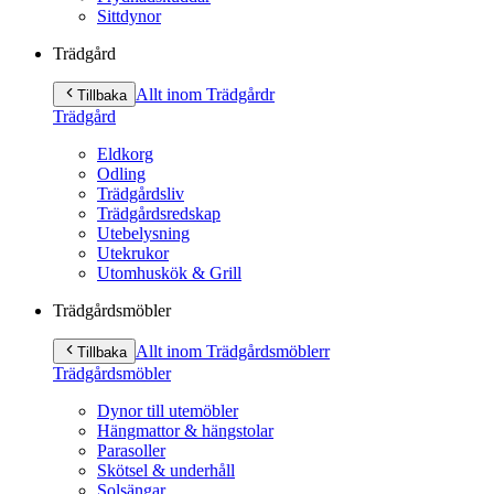
Sittdynor
Trädgård
Allt inom Trädgård
r
Tillbaka
Trädgård
Eldkorg
Odling
Trädgårdsliv
Trädgårdsredskap
Utebelysning
Utekrukor
Utomhuskök & Grill
Trädgårdsmöbler
Allt inom Trädgårdsmöbler
r
Tillbaka
Trädgårdsmöbler
Dynor till utemöbler
Hängmattor & hängstolar
Parasoller
Skötsel & underhåll
Solsängar