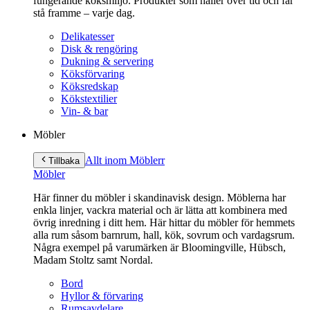
fungerande köksmiljö. Produkter som håller över tid och får
stå framme – varje dag.
Delikatesser
Disk & rengöring
Dukning & servering
Köksförvaring
Köksredskap
Kökstextilier
Vin- & bar
Möbler
Allt inom Möbler
r
Tillbaka
Möbler
Här finner du möbler i skandinavisk design. Möblerna har
enkla linjer, vackra material och är lätta att kombinera med
övrig inredning i ditt hem. Här hittar du möbler för hemmets
alla rum såsom barnrum, hall, kök, sovrum och vardagsrum.
Några exempel på varumärken är Bloomingville, Hübsch,
Madam Stoltz samt Nordal.
Bord
Hyllor & förvaring
Rumsavdelare