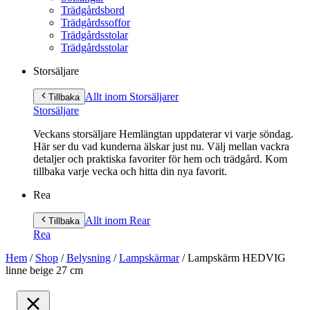
Trädgårdsbord
Trädgårdssoffor
Trädgårdsstolar
Trädgårdsstolar
Storsäljare
Allt inom Storsäljare
r
Tillbaka
Storsäljare
Veckans storsäljare Hemlängtan uppdaterar vi varje söndag.
Här ser du vad kunderna älskar just nu. Välj mellan vackra
detaljer och praktiska favoriter för hem och trädgård. Kom
tillbaka varje vecka och hitta din nya favorit.
Rea
Allt inom Rea
r
Tillbaka
Rea
Hem
/
Shop
/
Belysning
/
Lampskärmar
/
Lampskärm HEDVIG
linne beige 27 cm