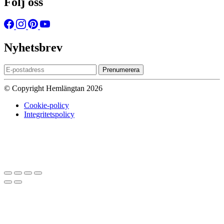
Följ oss
Nyhetsbrev
Prenumerera
© Copyright Hemlängtan 2026
Cookie-policy
Integritetspolicy
Sätt upp dig på väntelistan
Vi kommer att meddela dig när varan
finns i lager igen om du anger en giltig epost nedan.
Email
Vi kommer inte att dela din
epost-adress med någon annan.
Meddela mig när varan finns i lager