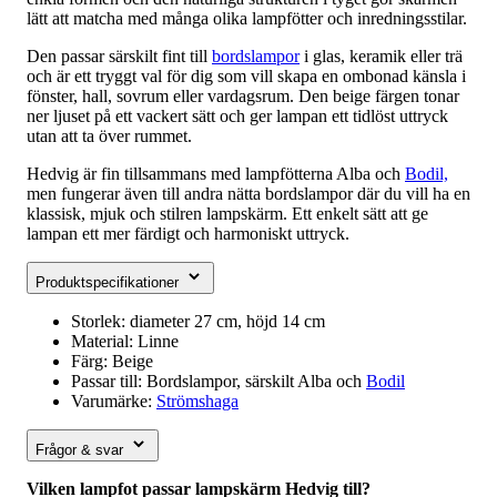
lätt att matcha med många olika lampfötter och inredningsstilar.
Den passar särskilt fint till
bordslampor
i glas, keramik eller trä
och är ett tryggt val för dig som vill skapa en ombonad känsla i
fönster, hall, sovrum eller vardagsrum. Den beige färgen tonar
ner ljuset på ett vackert sätt och ger lampan ett tidlöst uttryck
utan att ta över rummet.
Hedvig är fin tillsammans med lampfötterna Alba och
Bodil,
men fungerar även till andra nätta bordslampor där du vill ha en
klassisk, mjuk och stilren lampskärm. Ett enkelt sätt att ge
lampan ett mer färdigt och harmoniskt uttryck.
Produktspecifikationer
Storlek: diameter 27 cm, höjd 14 cm
Material: Linne
Färg: Beige
Passar till: Bordslampor, särskilt Alba och
Bodil
Varumärke:
Strömshaga
Frågor & svar
Vilken lampfot passar lampskärm Hedvig till?