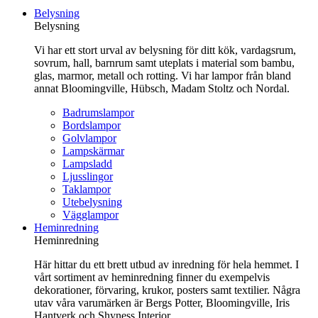
till
Belysning
innehåll
Belysning
Vi har ett stort urval av belysning för ditt kök, vardagsrum,
sovrum, hall, barnrum samt uteplats i material som bambu,
glas, marmor, metall och rotting. Vi har lampor från bland
annat Bloomingville, Hübsch, Madam Stoltz och Nordal.
Badrumslampor
Bordslampor
Golvlampor
Lampskärmar
Lampsladd
Ljusslingor
Taklampor
Utebelysning
Vägglampor
Heminredning
Heminredning
Här hittar du ett brett utbud av inredning för hela hemmet. I
vårt sortiment av heminredning finner du exempelvis
dekorationer, förvaring, krukor, posters samt textilier. Några
utav våra varumärken är Bergs Potter, Bloomingville, Iris
Hantverk och Shyness Interior.