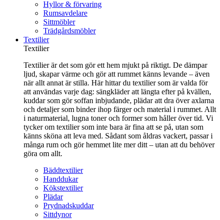
Hyllor & förvaring
Rumsavdelare
Sittmöbler
Trädgårdsmöbler
Textilier
Textilier
Textilier är det som gör ett hem mjukt på riktigt. De dämpar
ljud, skapar värme och gör att rummet känns levande – även
när allt annat är stilla. Här hittar du textilier som är valda för
att användas varje dag: sängkläder att längta efter på kvällen,
kuddar som gör soffan inbjudande, plädar att dra över axlarna
och detaljer som binder ihop färger och material i rummet. Allt
i naturmaterial, lugna toner och former som håller över tid. Vi
tycker om textilier som inte bara är fina att se på, utan som
känns sköna att leva med. Sådant som åldras vackert, passar i
många rum och gör hemmet lite mer ditt – utan att du behöver
göra om allt.
Bäddtextilier
Handdukar
Kökstextilier
Plädar
Prydnadskuddar
Sittdynor