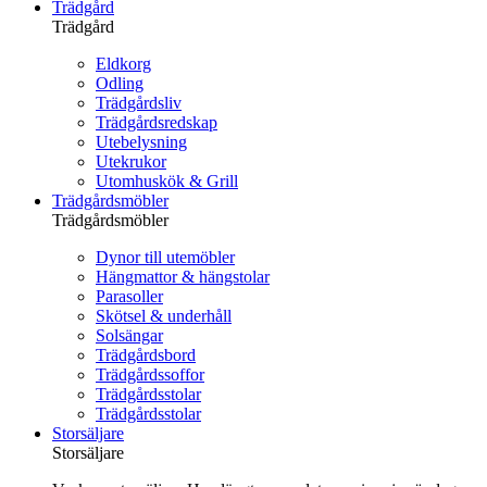
Trädgård
Trädgård
Eldkorg
Odling
Trädgårdsliv
Trädgårdsredskap
Utebelysning
Utekrukor
Utomhuskök & Grill
Trädgårdsmöbler
Trädgårdsmöbler
Dynor till utemöbler
Hängmattor & hängstolar
Parasoller
Skötsel & underhåll
Solsängar
Trädgårdsbord
Trädgårdssoffor
Trädgårdsstolar
Trädgårdsstolar
Storsäljare
Storsäljare