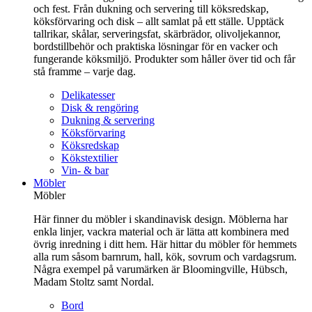
och fest. Från dukning och servering till köksredskap,
köksförvaring och disk – allt samlat på ett ställe. Upptäck
tallrikar, skålar, serveringsfat, skärbrädor, olivoljekannor,
bordstillbehör och praktiska lösningar för en vacker och
fungerande köksmiljö. Produkter som håller över tid och får
stå framme – varje dag.
Delikatesser
Disk & rengöring
Dukning & servering
Köksförvaring
Köksredskap
Kökstextilier
Vin- & bar
Möbler
Möbler
Här finner du möbler i skandinavisk design. Möblerna har
enkla linjer, vackra material och är lätta att kombinera med
övrig inredning i ditt hem. Här hittar du möbler för hemmets
alla rum såsom barnrum, hall, kök, sovrum och vardagsrum.
Några exempel på varumärken är Bloomingville, Hübsch,
Madam Stoltz samt Nordal.
Bord