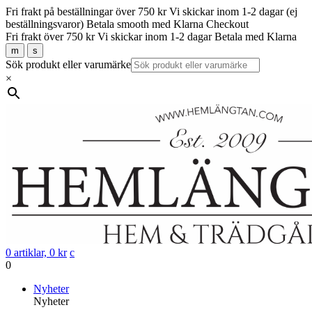
Fri frakt på beställningar över 750 kr
Vi skickar inom 1-2 dagar (ej
beställningsvaror)
Betala smooth med Klarna Checkout
Fri frakt över 750 kr
Vi skickar inom 1-2 dagar
Betala med Klarna
m
s
Sök produkt eller varumärke
×
0 artiklar,
0
kr
c
0
Gå
Nyheter
vidare
Nyheter