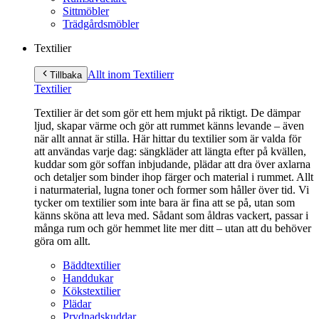
Sittmöbler
Trädgårdsmöbler
Textilier
Allt inom Textilier
r
Tillbaka
Textilier
Textilier är det som gör ett hem mjukt på riktigt. De dämpar
ljud, skapar värme och gör att rummet känns levande – även
när allt annat är stilla. Här hittar du textilier som är valda för
att användas varje dag: sängkläder att längta efter på kvällen,
kuddar som gör soffan inbjudande, plädar att dra över axlarna
och detaljer som binder ihop färger och material i rummet. Allt
i naturmaterial, lugna toner och former som håller över tid. Vi
tycker om textilier som inte bara är fina att se på, utan som
känns sköna att leva med. Sådant som åldras vackert, passar i
många rum och gör hemmet lite mer ditt – utan att du behöver
göra om allt.
Bäddtextilier
Handdukar
Kökstextilier
Plädar
Prydnadskuddar