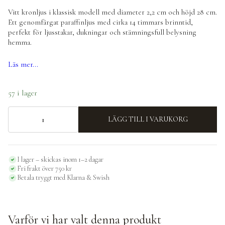
Vitt kronljus i klassisk modell med diameter 2,2 cm och höjd 28 cm.
Ett genomfärgat paraffinljus med cirka 14 timmars brinntid,
perfekt för ljusstakar, dukningar och stämningsfull belysning
hemma.
Läs mer...
57 i lager
LÄGG TILL I VARUKORG
Kronljus
RUSTIC,
vit
mängd
I lager – skickas inom 1–2 dagar
Fri frakt över 750 kr
Betala tryggt med Klarna & Swish
Varför vi har valt denna produkt