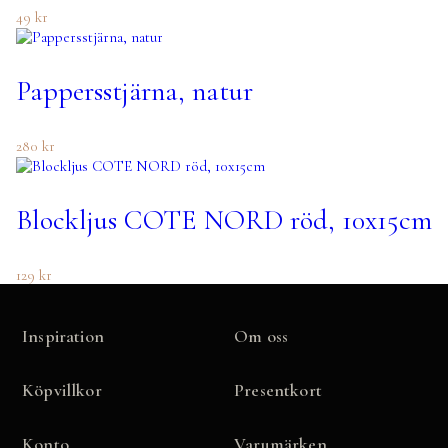
49
kr
Pappersstjärna, natur
280
kr
Blockljus COTE NORD röd, 10x15cm
129
kr
Inspiration
Om oss
Köpvillkor
Presentkort
Konto
Varumärken