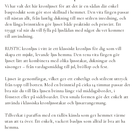
Vi har valt det här kronljuset för att det är en sådan där enkel
basprodukt som gör stor skillnad i hemmet. Den vita färgen passar
till nästan allt, från lantlig dukning till mer stilren inredning, och
den långa brinntiden gör ljuset både praktiskt och prisvärt. Ett
tryggt val när du vill fylla på ljuslådan med något du vet kommer
till användning.
RUSTIC kronljus i vitt är ett klassiskt kronljus för dig som vill
skapa ett mjukt, levande ljus hemma. Den rena vita färgen gör
ljuset lätt att kombinera med olika ljusstakar, dukningar och
säsonger – från vardagsmiddag till jul, bröllop och fest.
Ljuset är genomfärgat, vilket ger ett enhetligt och stilrent uttryck
från topp till botten. Med en brinntid på cirka 14 timmar passar det
bra när du vill låta ljusen brinna länge vid middagsbordet, i
fönstret eller på sideboardet. Den smala formen gör det enkelt att
använda i klassiska kronljusstakar och ljusarrangemang.
Tillverkat i paraffin med en tidlös känsla som ger hemmet värme
utan att ta över. Ett enkelt, vackert basljus som alltid är bra att ha
hemma.