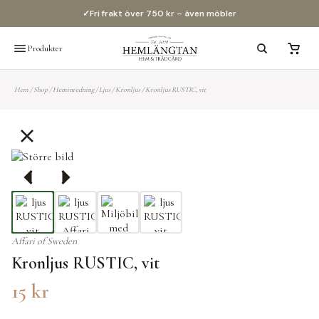
✓
60 dagars öppet köp
Produkter
Hem
/
Shop
/
Heminredning
/
Ljus
/
Kronljus
/
Kronljus RUSTIC, vit
Affari of Sweden
Kronljus RUSTIC, vit
15
kr