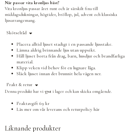
När passar vita kronljus bäst?
Vita kronljus passar året runt och är särskilt fina till
middagsdukningar, högtider, bröllop, jul, advent och klassiska
ljusarrangemang.
Skötselråd
Placera alltid ljuset stadigt i en passande ljusstake.
Lämna aldrig brinnande ljus utan uppsikt.
Håll ljuset borta från drag, barn, husdjur och brandfarliga
material.
Klipp veken vid behov för en lugnare låga.
Släck ljuset innan det brunnit hela vägen ner.
Frakt & retur
Denna produkt har vi
57st
i lager och kan skicka omgående.
Fraktavgift 69 kr
Läs mer om vår leverans och returpolicy
här
Liknande produkter