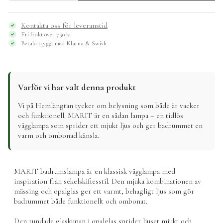
MARIT
vägg,
mässing/beige
Kontakta oss för leveranstid
mängd
Fri frakt över 750 kr
Betala tryggt med Klarna & Swish
Varför vi har valt denna produkt
Vi på Hemlängtan tycker om belysning som både är vacker
och funktionell. MARIT är en sådan lampa – en tidlös
vägglampa som sprider ett mjukt ljus och ger badrummet en
varm och ombonad känsla.
MARIT badrumslampa är en klassisk vägglampa med
inspiration från sekelskiftesstil. Den mjuka kombinationen av
mässing och opalglas ger ett varmt, behagligt ljus som gör
badrummet både funktionellt och ombonat.
Den rundade glaskupan i opalglas sprider ljuset mjukt och