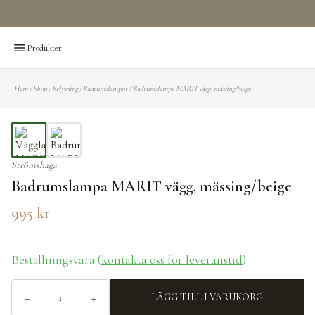
Produkter
Hem
/
Shop
/
Belysning
/
Badrumslampor
/
Badrumslampa MARIT vägg, mässing/beige
Strömshaga
Badrumslampa MARIT vägg, mässing/beige
995
kr
Beställningsvara (
kontakta oss för leveranstid
)
−
+
LÄGG TILL I VARUKORG
Badrumslampa