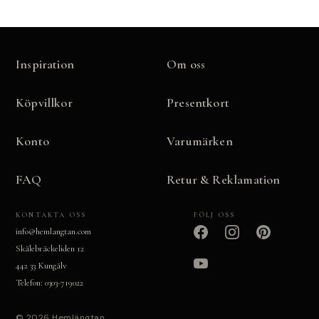
Inspiration
Om oss
Köpvillkor
Presentkort
Konto
Varumärken
FAQ
Retur & Reklamation
KONTAKTA OSS
FÖLJ OSS
info@hemlangtan.com
Skälebräckeliden 12
442 33 Kungälv
Telefon: 0303-719022
© 2026 Hemlängtan