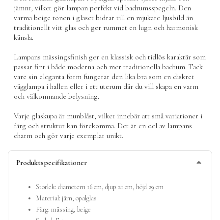
jämnt, vilket gör lampan perfekt vid badrumsspegeln. Den
varma beige tonen i glaset bidrar till en mjukare ljusbild än
traditionellt vitt glas och ger rummet en lugn och harmonisk
känsla.
Lampans mässingsfinish ger en klassisk och tidlös karaktär som
passar fint i både moderna och mer traditionella badrum. Tack
vare sin eleganta form fungerar den lika bra som en diskret
vägglampa i hallen eller i ett uterum där du vill skapa en varm
och välkomnande belysning.
Varje glaskupa är munblåst, vilket innebär att små variationer i
färg och struktur kan förekomma. Det är en del av lampans
charm och gör varje exemplar unikt.
Produktspecifikationer
Storlek: diametern 16 cm, djup 21 cm, höjd 29 cm
Material: järn, opalglas
Färg: mässing, beige