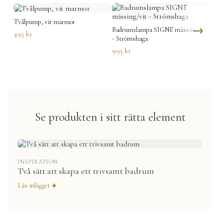
Kontrollera att lampan är korrekt monterad i vägg och att
IP44-installation följs i badrum.
Tvålpump, vit marmor
WC 
Badrumslampa SIGNE mässing/vit
495
kr
19
- Strömshaga
995
kr
Se produkten i sitt rätta element
INSPIRATION
Två sätt att skapa ett trivsamt badrum
Läs inlägget