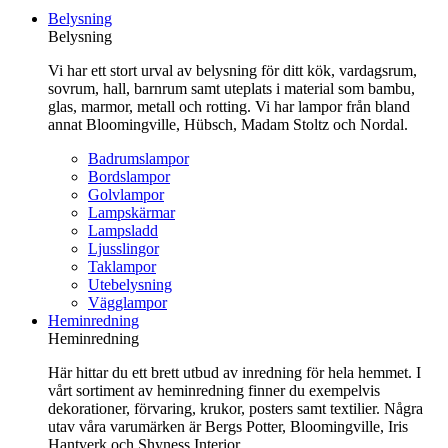
till
Belysning
innehåll
Belysning
Vi har ett stort urval av belysning för ditt kök, vardagsrum,
sovrum, hall, barnrum samt uteplats i material som bambu,
glas, marmor, metall och rotting. Vi har lampor från bland
annat Bloomingville, Hübsch, Madam Stoltz och Nordal.
Badrumslampor
Bordslampor
Golvlampor
Lampskärmar
Lampsladd
Ljusslingor
Taklampor
Utebelysning
Vägglampor
Heminredning
Heminredning
Här hittar du ett brett utbud av inredning för hela hemmet. I
vårt sortiment av heminredning finner du exempelvis
dekorationer, förvaring, krukor, posters samt textilier. Några
utav våra varumärken är Bergs Potter, Bloomingville, Iris
Hantverk och Shyness Interior.