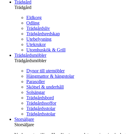
Trädgård
Trädgård
Eldkorg
Odling
Trädgårdsliv
Trädgårdsredskap
Utebelysning
Utekrukor
Utomhuskök & Grill
Trädgårdsmöbler
Trädgårdsmöbler
Dynor till utemöbler
Hängmattor & hängstolar
Parasoller
Skötsel & underhåll
Solsängar
Trädgårdsbord
Trädgårdssoffor
Trädgårdsstolar
Trädgårdsstolar
Storsäljare
Storsäljare