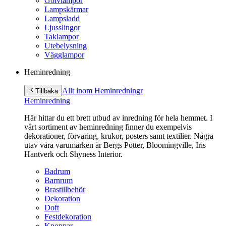
Golvlampor
Lampskärmar
Lampsladd
Ljusslingor
Taklampor
Utebelysning
Vägglampor
Heminredning
Allt inom Heminredning
r
Tillbaka
Heminredning
Här hittar du ett brett utbud av inredning för hela hemmet. I
vårt sortiment av heminredning finner du exempelvis
dekorationer, förvaring, krukor, posters samt textilier. Några
utav våra varumärken är Bergs Potter, Bloomingville, Iris
Hantverk och Shyness Interior.
Badrum
Barnrum
Brastillbehör
Dekoration
Doft
Festdekoration
Knoppar