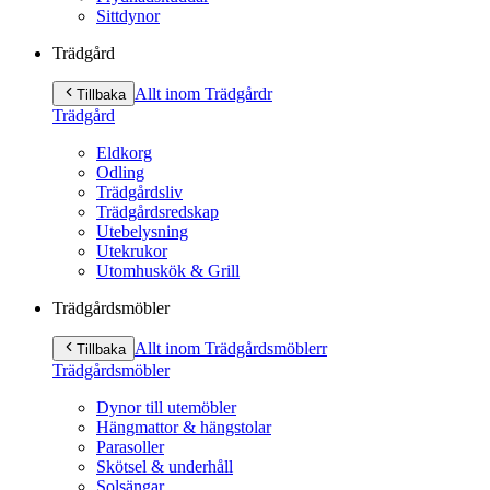
Sittdynor
Trädgård
Allt inom Trädgård
r
Tillbaka
Trädgård
Eldkorg
Odling
Trädgårdsliv
Trädgårdsredskap
Utebelysning
Utekrukor
Utomhuskök & Grill
Trädgårdsmöbler
Allt inom Trädgårdsmöbler
r
Tillbaka
Trädgårdsmöbler
Dynor till utemöbler
Hängmattor & hängstolar
Parasoller
Skötsel & underhåll
Solsängar