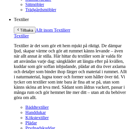
Sittmöbler
Trädgårdsmöbler
Textilier
Allt inom Textilier
r
Tillbaka
Textilier
Textilier är det som gör ett hem mjukt på riktigt. De dämpar
ljud, skapar värme och gör att rummet känns levande – även
när allt annat är stilla. Här hittar du textilier som är valda för
att användas varje dag: sängkläder att längta efter på kvällen,
kuddar som gör soffan inbjudande, plädar att dra över axlarna
och detaljer som binder ihop färger och material i rummet. Allt
i naturmaterial, lugna toner och former som håller över tid. Vi
tycker om textilier som inte bara är fina att se på, utan som
känns sköna att leva med. Sådant som åldras vackert, passar i
många rum och gör hemmet lite mer ditt – utan att du behöver
göra om allt.
Bäddtextilier
Handdukar
Kökstextilier
Plädar
Prydnadskuddar