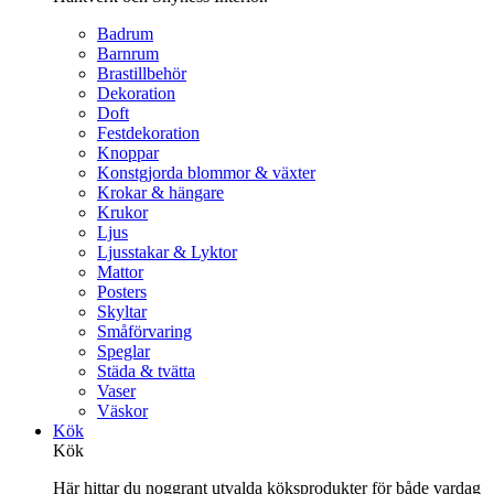
Badrum
Barnrum
Brastillbehör
Dekoration
Doft
Festdekoration
Knoppar
Konstgjorda blommor & växter
Krokar & hängare
Krukor
Ljus
Ljusstakar & Lyktor
Mattor
Posters
Skyltar
Småförvaring
Speglar
Städa & tvätta
Vaser
Väskor
Kök
Kök
Här hittar du noggrant utvalda köksprodukter för både vardag