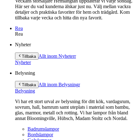
Veckans storsäljare Hemlängtan uppdaterar vi varje söndag.
Här ser du vad kunderna älskar just nu. Välj mellan vackra
detaljer och praktiska favoriter för hem och trädgård. Kom
tillbaka varje vecka och hitta din nya favorit.
Rea
Rea
Gå
Nyheter
vidare
till
Allt inom Nyheter
r
Tillbaka
innehåll
Nyheter
Belysning
Allt inom Belysning
r
Tillbaka
Belysning
Vi har ett stort urval av belysning för ditt kök, vardagsrum,
sovrum, hall, barnrum samt uteplats i material som bambu,
glas, marmor, metall och rotting. Vi har lampor från bland
annat Bloomingville, Hübsch, Madam Stoltz och Nordal.
Badrumslampor
Bordslampor