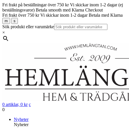
Fri frakt på beställningar över 750 kr
Vi skickar inom 1-2 dagar (ej
beställningsvaror)
Betala smooth med Klarna Checkout
Fri frakt över 750 kr
Vi skickar inom 1-2 dagar
Betala med Klarna
m
s
Sök produkt eller varumärke
×
0 artiklar,
0
kr
c
0
Gå
Nyheter
vidare
Nyheter