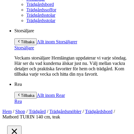
Trädgårdsbord
Trädgårdssoffor
Trädgårdsstolar
Trädgårdsstolar
Storsäljare
Allt inom Storsäljare
r
Tillbaka
Storsäljare
Veckans storsäljare Hemlängtan uppdaterar vi varje söndag.
Här ser du vad kunderna älskar just nu. Välj mellan vackra
detaljer och praktiska favoriter för hem och trädgård. Kom
tillbaka varje vecka och hitta din nya favorit.
Rea
Allt inom Rea
r
Tillbaka
Rea
Hem
/
Shop
/
Trädgård
/
Trädgårdsmöbler
/
Trädgårdsbord
/
Matbord TURIN 140 cm, teak