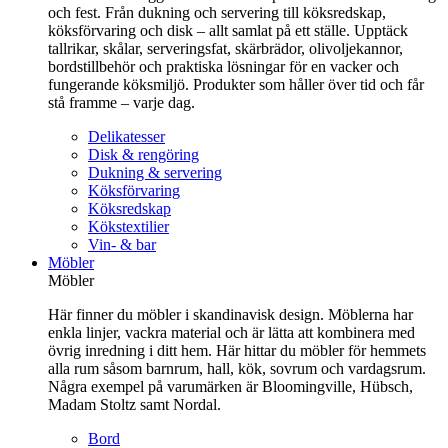
och fest. Från dukning och servering till köksredskap,
köksförvaring och disk – allt samlat på ett ställe. Upptäck
tallrikar, skålar, serveringsfat, skärbrädor, olivoljekannor,
bordstillbehör och praktiska lösningar för en vacker och
fungerande köksmiljö. Produkter som håller över tid och får
stå framme – varje dag.
Delikatesser
Disk & rengöring
Dukning & servering
Köksförvaring
Köksredskap
Kökstextilier
Vin- & bar
Möbler
Möbler
Här finner du möbler i skandinavisk design. Möblerna har
enkla linjer, vackra material och är lätta att kombinera med
övrig inredning i ditt hem. Här hittar du möbler för hemmets
alla rum såsom barnrum, hall, kök, sovrum och vardagsrum.
Några exempel på varumärken är Bloomingville, Hübsch,
Madam Stoltz samt Nordal.
Bord