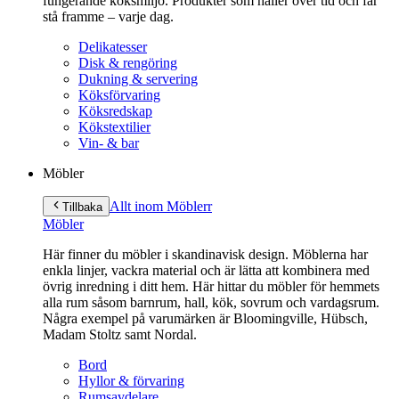
fungerande köksmiljö. Produkter som håller över tid och får
stå framme – varje dag.
Delikatesser
Disk & rengöring
Dukning & servering
Köksförvaring
Köksredskap
Kökstextilier
Vin- & bar
Möbler
Allt inom Möbler
r
Tillbaka
Möbler
Här finner du möbler i skandinavisk design. Möblerna har
enkla linjer, vackra material och är lätta att kombinera med
övrig inredning i ditt hem. Här hittar du möbler för hemmets
alla rum såsom barnrum, hall, kök, sovrum och vardagsrum.
Några exempel på varumärken är Bloomingville, Hübsch,
Madam Stoltz samt Nordal.
Bord
Hyllor & förvaring
Rumsavdelare