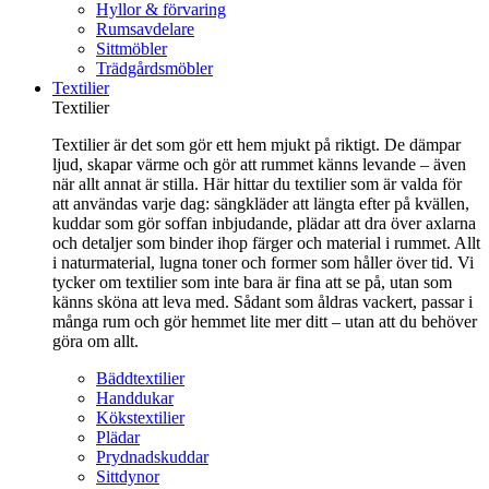
Hyllor & förvaring
Rumsavdelare
Sittmöbler
Trädgårdsmöbler
Textilier
Textilier
Textilier är det som gör ett hem mjukt på riktigt. De dämpar
ljud, skapar värme och gör att rummet känns levande – även
när allt annat är stilla. Här hittar du textilier som är valda för
att användas varje dag: sängkläder att längta efter på kvällen,
kuddar som gör soffan inbjudande, plädar att dra över axlarna
och detaljer som binder ihop färger och material i rummet. Allt
i naturmaterial, lugna toner och former som håller över tid. Vi
tycker om textilier som inte bara är fina att se på, utan som
känns sköna att leva med. Sådant som åldras vackert, passar i
många rum och gör hemmet lite mer ditt – utan att du behöver
göra om allt.
Bäddtextilier
Handdukar
Kökstextilier
Plädar
Prydnadskuddar
Sittdynor