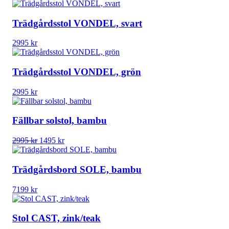
Trädgårdsstol VONDEL, svart
2995
kr
Trädgårdsstol VONDEL, grön
2995
kr
Fällbar solstol, bambu
Det
Det
2995
kr
1495
kr
ursprungliga
nuvarande
priset
priset
var:
är:
Trädgårdsbord SOLE, bambu
2995 kr.
1495 kr.
7199
kr
Stol CAST, zink/teak