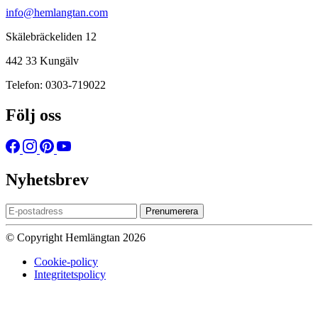
info@hemlangtan.com
Skälebräckeliden 12
442 33 Kungälv
Telefon: 0303-719022
Följ oss
Nyhetsbrev
Prenumerera
© Copyright Hemlängtan 2026
Cookie-policy
Integritetspolicy
Sätt upp dig på väntelistan
Vi kommer att meddela dig när varan
finns i lager igen om du anger en giltig epost nedan.