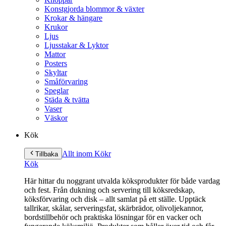
Konstgjorda blommor & växter
Krokar & hängare
Krukor
Ljus
Ljusstakar & Lyktor
Mattor
Posters
Skyltar
Småförvaring
Speglar
Städa & tvätta
Vaser
Väskor
Kök
Allt inom Kök
r
Tillbaka
Kök
Här hittar du noggrant utvalda köksprodukter för både vardag
och fest. Från dukning och servering till köksredskap,
köksförvaring och disk – allt samlat på ett ställe. Upptäck
tallrikar, skålar, serveringsfat, skärbrädor, olivoljekannor,
bordstillbehör och praktiska lösningar för en vacker och