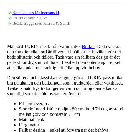
140
cm,
teak
Kontakta oss för leveranstid
mängd
Fri frakt över 750 kr
Betala tryggt med Klarna & Swish
Matbord TURIN i teak från varumärket
Brafab
. Detta vackra
och funktionella bord är tillverkat i hållbar teak, vilket gör det
både slitstarkt och tidlöst. Tack vare sin fällbara design är det
perfekt för dig som vill ha ett flexibelt utemöblemang – enkelt
att ställa undan och smidigt att fälla upp vid behov.
Den stilrena och klassiska designen gör att TURIN passar lika
bra på altanen och balkongen som i trädgården eller växthuset.
Teakens naturliga träton ger en varm och inbjudande känsla
samtidigt som den åldras vackert över tid.
Fri hemleverans
Storlek: bredd 140 cm, djup 80 cm, höjd 74 cm, a
vstånd
mellan golv och bordsram
71 cm
Material: teak
Färg: natur
Fällbar design – enkel att förvara när det behövs