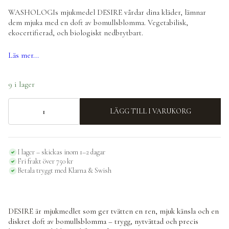
WASHOLOGIs mjukmedel DESIRE vårdar dina kläder, lämnar
dem mjuka med en doft av bomullsblomma. Vegetabilisk,
ekocertifierad, och biologiskt nedbrytbart.
Läs mer...
9 i lager
LÄGG TILL I VARUKORG
Mjukmedel
DESIRE,
750
ml
I lager – skickas inom 1–2 dagar
-
Fri frakt över 750 kr
Washologi
Betala tryggt med Klarna & Swish
mängd
DESIRE är mjukmedlet som ger tvätten en ren, mjuk känsla och en
diskret doft av bomullsblomma – trygg, nytvättad och precis