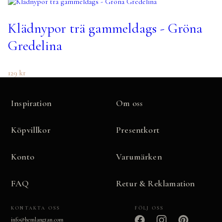
Klädnypor trä gammeldags - Gröna
Gredelina
129
kr
Inspiration
Om oss
Köpvillkor
Presentkort
Konto
Varumärken
FAQ
Retur & Reklamation
KONTAKTA OSS
FÖLJ OSS
info@hemlangtan.com