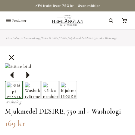
✓
Fri frakt över 750 kr – även möbler
Produkter
Hem
/
Shop
/
Heminredning
/
Städa & tvätta
/
Tvätta
/
Mjukmedel DESIRE, 750 ml – Washologi
Washologi
Mjukmedel DESIRE, 750 ml - Washologi
169
kr